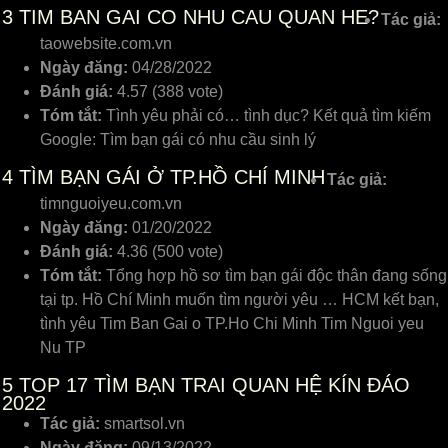
3
TIM BAN GAI CO NHU CAU QUAN HE?
Tác giả:
taowebsite.com.vn
Ngày đăng:
04/28/2022
Đánh giá:
4.57 (388 vote)
Tóm tắt:
Tình yêu phải có… tình dục? Kết quả tìm kiếm
Google: Tìm bạn gái có nhu cầu sinh lý
4
TÌM BẠN GÁI Ở TP.HỒ CHÍ MINH
Tác giả:
timnguoiyeu.com.vn
Ngày đăng:
01/20/2022
Đánh giá:
4.36 (500 vote)
Tóm tắt:
Tổng hợp hồ sơ tìm bạn gái độc thân đang sống
tại tp. Hồ Chí Minh muốn tìm người yêu … HCM kết bạn,
tình yêu Tim Ban Gai o TP.Ho Chi Minh Tim Nguoi yeu
Nu TP
5
TOP 17 TÌM BẠN TRAI QUAN HỆ KÍN ĐÁO
2022
Tác giả:
smartsol.vn
Ngày đăng:
09/13/2022