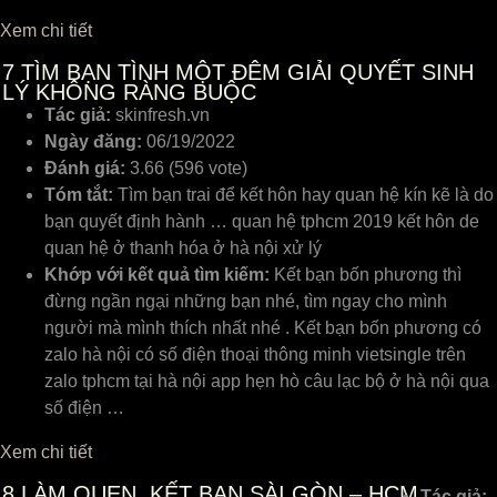
Xem chi tiết
7
TÌM BẠN TÌNH MỘT ĐÊM GIẢI QUYẾT SINH
LÝ KHÔNG RÀNG BUỘC
Tác giả:
skinfresh.vn
Ngày đăng:
06/19/2022
Đánh giá:
3.66 (596 vote)
Tóm tắt:
Tìm bạn trai để kết hôn hay quan hệ kín kẽ là do
bạn quyết định hành … quan hệ tphcm 2019 kết hôn de
quan hệ ở thanh hóa ở hà nội xử lý
Khớp với kết quả tìm kiếm:
Kết bạn bốn phương thì
đừng ngần ngại những bạn nhé, tìm ngay cho mình
người mà mình thích nhất nhé . Kết bạn bốn phương có
zalo hà nội có số điện thoại thông minh vietsingle trên
zalo tphcm tại hà nội app hẹn hò câu lạc bộ ở hà nội qua
số điện …
Xem chi tiết
8
LÀM QUEN, KẾT BẠN SÀI GÒN – HCM
Tác giả: