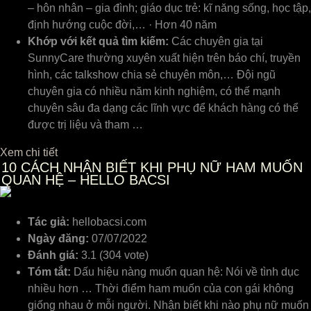
– hôn nhân – gia đình; giáo dục trẻ: kĩ năng sống, học tập,
định hướng cuộc đời,… · Hơn 40 năm
Khớp với kết quả tìm kiếm:
Các chuyên gia tại
SunnyCare thường xuyên xuất hiện trên báo chí, truyền
hình, các talkshow chia sẻ chuyên môn,… Đội ngũ
chuyên gia có nhiều năm kinh nghiệm, có thế mạnh
chuyên sâu đa dạng các lĩnh vực để khách hàng có thể
được trị liệu và tham …
Xem chi tiết
10
CÁCH NHẬN BIẾT KHI PHỤ NỮ HAM MUỐN
QUAN HỆ – HELLO BACSI
Tác giả:
hellobacsi.com
Ngày đăng:
07/07/2022
Đánh giá:
3.1 (304 vote)
Tóm tắt:
Dấu hiệu nàng muốn quan hệ: Nói về tình dục
nhiều hơn … Thời điểm ham muốn của con gái không
giống nhau ở mỗi người. Nhận biết khi nào phụ nữ muốn