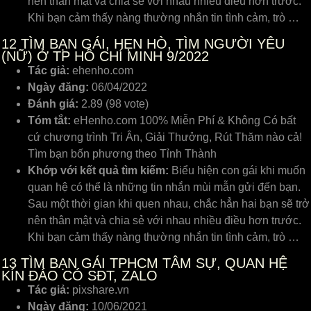
nên thân mật và chia sẻ với nhau nhiều điều hơn trước.
Khi bạn cảm thấy nàng thường nhắn tin tình cảm, trò …
12
TÌM BẠN GÁI, HẸN HÒ, TÌM NGƯỜI YÊU
(NỮ) Ở TP HỒ CHÍ MINH 9/2022
Tác giả:
ehenho.com
Ngày đăng:
06/04/2022
Đánh giá:
2.89 (98 vote)
Tóm tắt:
eHenho.com 100% Miễn Phí & Không Có bất
cứ chương trình Tri Ân, Giải Thưởng, Rút Thăm nào cả!
Tìm bạn bốn phương theo Tỉnh Thành
Khớp với kết quả tìm kiếm:
Biểu hiện con gái khi muốn
quan hệ có thể là những tin nhắn mùi mẫn gửi đến bạn.
Sau một thời gian khi quen nhau, chắc hẳn hai bạn sẽ trở
nên thân mật và chia sẻ với nhau nhiều điều hơn trước.
Khi bạn cảm thấy nàng thường nhắn tin tình cảm, trò …
13
TÌM BẠN GÁI TPHCM TÂM SỰ, QUAN HỆ
KÍN ĐÁO CÓ SĐT, ZALO
Tác giả:
pixshare.vn
Ngày đăng:
10/06/2021