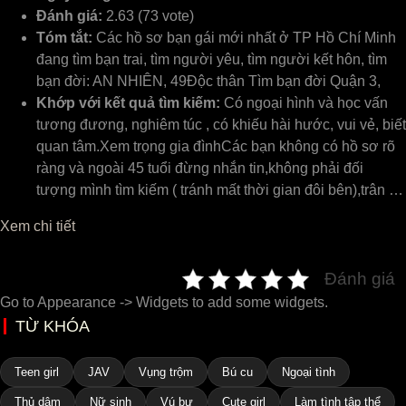
Đánh giá:
2.63 (73 vote)
Tóm tắt:
Các hồ sơ bạn gái mới nhất ở TP Hồ Chí Minh
đang tìm bạn trai, tìm người yêu, tìm người kết hôn, tìm
bạn đời: AN NHIÊN, 49Độc thân Tìm bạn đời Quận 3,
Khớp với kết quả tìm kiếm:
Có ngoại hình và học vấn
tương đương, nghiêm túc , có khiếu hài hước, vui vẻ, biết
quan tâm.Xem trọng gia đìnhCác bạn không có hồ sơ rõ
ràng và ngoài 45 tuổi đừng nhắn tin,không phải đối
tượng mình tìm kiếm ( tránh mất thời gian đôi bên),trân …
Xem chi tiết
Đánh giá
Go to Appearance -> Widgets to add some widgets.
TỪ KHÓA
Teen girl
JAV
Vụng trộm
Bú cu
Ngoại tình
Thủ dâm
Nữ sinh
Vú bự
Cute girl
Làm tình tập thể