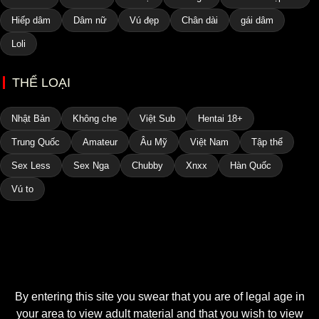
Hiếp dâm
Dâm nữ
Vú đẹp
Chân dài
gái dâm
Loli
THỂ LOẠI
Nhật Bản
Không che
Việt Sub
Hentai 18+
Trung Quốc
Amateur
Âu Mỹ
Việt Nam
Tập thể
Sex Less
Sex Nga
Chubby
Xnxx
Hàn Quốc
Vú to
By entering this site you swear that you are of legal age in
your area to view adult material and that you wish to view