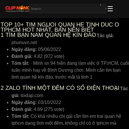
TOP 10+ TIM NGUOI QUAN HE TINH DUC O
TPHCM HOT NHẤT, BẠN NÊN BIẾT
1
TÌM BẠN NAM QUAN HỆ KÍN ĐÁO
Tác giả:
phunuvn.net
Ngày đăng:
05/06/2022
Đánh giá:
4.82 (972 vote)
Tóm tắt:
· Mình sn 94 hiện đang làm việc ở TP.HCM, cuối
tuần mình hay về Bình Dương chơi. Mình cần tìm bạn
tình quan hệ kín đáo, trước mắt là tình 1
2
ZALO TÌNH MỘT ĐÊM CÓ SỐ ĐIỆN THOẠI
Tác
giả:
toidap.com
Ngày đăng:
03/10/2022
Đánh giá:
4.69 (275 vote)
Tóm tắt:
Có khá nhiều chị gái cần tìm em trai quan hệ
tphcm dạng tình một đêm, không chỉ có ở tphcm mà