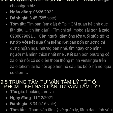
chosaigon.biz
Ngày đăng:
06/26/2022
Đánh giá:
3.45 (585 vote)
Tóm tắt:
Tìm bạn (em gái) ở Tp.HCM quan hệ tình dục
lần đầu … tin lên đầu) · Tìm chị gái mbbg sài gòn à zalo
0938879891 … Cần người đàm ông lớn tuổi giúp đỡ kt
Khớp với kết quả tìm kiếm:
Kết bạn bốn phương thì
đừng ngần ngại những bạn nhé, tìm ngay cho mình
người mà mình thích nhất nhé . Kết bạn bốn phương có
zalo hà nội có số điện thoại thông minh vietsingle trên
zalo tphcm tại hà nội app hẹn hò câu lạc bộ ở hà nội qua
số điện …
9
5 TRUNG TÂM TƯ VẤN TÂM LÝ TỐT Ở
TP.HCM – KHI NÀO CẦN TƯ VẤN TÂM LÝ?
Tác giả:
bookingcare.vn
Ngày đăng:
11/12/2021
Đánh giá:
3.34 (416 vote)
Tóm tắt:
· Tham vấn tâm lý về quản lý, lãnh đạo; tình yêu