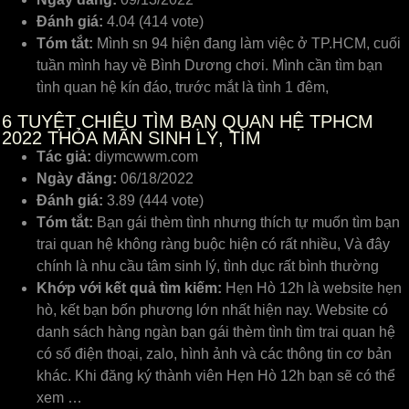
Đánh giá:
4.04 (414 vote)
Tóm tắt:
Mình sn 94 hiện đang làm việc ở TP.HCM, cuối
tuần mình hay về Bình Dương chơi. Mình cần tìm bạn
tình quan hệ kín đáo, trước mắt là tình 1 đêm,
6
TUYỆT CHIÊU TÌM BẠN QUAN HỆ TPHCM
2022 THỎA MÃN SINH LÝ, TÌM
Tác giả:
diymcwwm.com
Ngày đăng:
06/18/2022
Đánh giá:
3.89 (444 vote)
Tóm tắt:
Bạn gái thèm tình nhưng thích tự muốn tìm bạn
trai quan hệ không ràng buộc hiện có rất nhiều, Và đây
chính là nhu cầu tâm sinh lý, tình dục rất bình thường
Khớp với kết quả tìm kiếm:
Hẹn Hò 12h là website hẹn
hò, kết bạn bốn phương lớn nhất hiện nay. Website có
danh sách hàng ngàn bạn gái thèm tình tìm trai quan hệ
có số điện thoại, zalo, hình ảnh và các thông tin cơ bản
khác. Khi đăng ký thành viên Hẹn Hò 12h bạn sẽ có thể
xem …