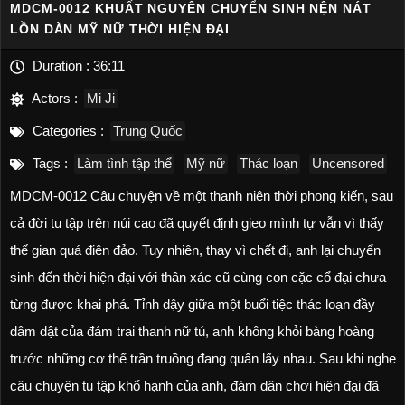
MDCM-0012 KHUẤT NGUYÊN CHUYỂN SINH NỆN NÁT
LỒN DÀN MỸ NỮ THỜI HIỆN ĐẠI
Duration :
36:11
Actors :
Mi Ji
Categories :
Trung Quốc
Tags :
Làm tình tập thể
Mỹ nữ
Thác loạn
Uncensored
MDCM-0012 Câu chuyện về một thanh niên thời phong kiến, sau
cả đời tu tập trên núi cao đã quyết định gieo mình tự vẫn vì thấy
thế gian quá điên đảo. Tuy nhiên, thay vì chết đi, anh lại chuyển
sinh đến thời hiện đại với thân xác cũ cùng con cặc cổ đại chưa
từng được khai phá. Tỉnh dậy giữa một buổi tiệc thác loạn đầy
dâm dật của đám trai thanh nữ tú, anh không khỏi bàng hoàng
trước những cơ thể trần truồng đang quấn lấy nhau. Sau khi nghe
câu chuyện tu tập khổ hạnh của anh, đám dân chơi hiện đại đã