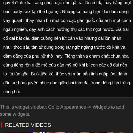
quyết định khai sáng nhục dục cho gã trai tân cổ đại này bằng một
buổi party sex tập thể bạo liệt. Những cô nàng hiện đại dâm đãng
vây quanh, thay nhau bú mút con cặc gân guốc của anh một cách
ngấu nghiến, dạy anh cách hưởng thụ xác thịt ngọt nước. Gã trai
cổ đại bắt đầu điên cuồng nện lút cán vào những cái lồn nhẵn
nhụi, thọc sâu tận tử cung trong sự ngỡ ngàng trước độ khít và
dâm đãng của phụ nữ thời nay. Tiếng thịt va chạm chát chúa hòa
cùng tiếng rên rỉ đê mê của dàn mỹ nữ khi bị con cặc cổ đại nện
tơi tả tận gốc. Buổi tiệc kết thúc với màn bắn tinh ngập lồn, đánh
dấu sự hòa quyện nhục dục giữa hai thời đại trong dòng tinh trùng
nóng hổi.
This is widget sidebar. Go to Appearance -> Widgets to add
some widgets.
RELATED VIDEOS