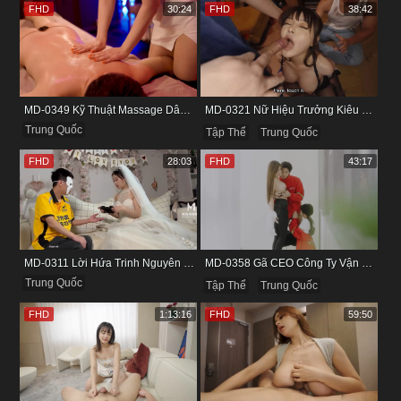
FHD
30:24
FHD
38:42
MD-0349 Kỹ Thuật Massage Dâm Dục Của Nữ Nhân Viên Vú Bự Khát Tình
MD-0321 Nữ Hiệu Trưởng Kiêu Kỳ Bị Cha Con Gã Sinh Viên Nghèo Hèn Chịch
Trung Quốc
Tập Thể
Trung Quốc
FHD
28:03
FHD
43:17
MD-0311 Lời Hứa Trinh Nguyên Dưới Lớp Váy Cưới Và Màn Vụng Trộm Cùng Người Yêu Cũ
MD-0358 Gã CEO Công Ty Vận Chuyển Dâm Đãng Chơi Tập Thể Hai Nữ Sinh Viên
Trung Quốc
Tập Thể
Trung Quốc
FHD
1:13:16
FHD
59:50