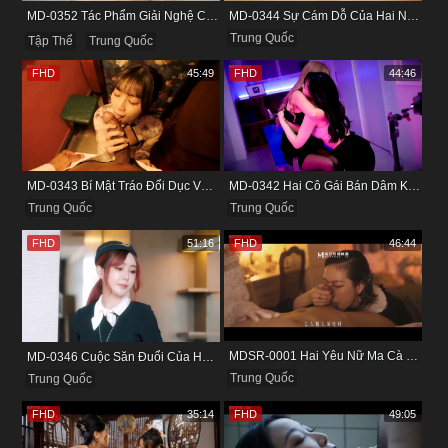
MD-0352 Tác Phẩm Giải Nghệ Của Nàng Dâu Yuna Và Màn Nện Tập Thể Tri Ân Ekip
MD-0344 Sự Cám Dỗ Của Hai Nàng Hàng Xóm Xinh Đẹp
Trung Quốc
Tập Thể
Trung Quốc
FHD
45:49
FHD
44:46
MD-0343 Bí Mật Tráo Đổi Dục Vọng Dưới Lớp Sườn Xám Tại Studio Ảnh
MD-0342 Hai Cô Gái Bán Dâm Khinh Thường Bảo Vệ Và Cái Kết
Trung Quốc
Trung Quốc
FHD
51:16
FHD
46:44
MDSR-0001 Hai Yêu Nữ Ma Cà Rồng Dâm Đãng Trong Bộ Đồ Lolita
MD-0346 Cuộc Săn Đuổi Của Hai Nàng Tiếp Viên Hàng Không Dâm Đãng
Trung Quốc
Trung Quốc
FHD
35:14
FHD
49:05