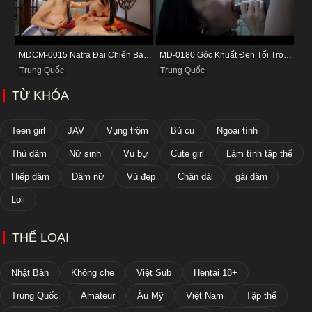
MDCM-0015 Natra Đại Chiến Ba Nữ Tiểu Yêu Và Màn Thu Phục Làm Nô Lệ Tình Dục
MD-0180 Góc Khuất Đen Tối Trong Ở Bệnh Viện Tỉnh
Trung Quốc
Trung Quốc
TỪ KHÓA
Teen girl
JAV
Vụng trộm
Bú cu
Ngoại tình
Thủ dâm
Nữ sinh
Vú bự
Cute girl
Làm tình tập thể
Hiếp dâm
Dâm nữ
Vú đẹp
Chân dài
gái dâm
Loli
THỂ LOẠI
Nhật Bản
Không che
Việt Sub
Hentai 18+
Trung Quốc
Amateur
Âu Mỹ
Việt Nam
Tập thể