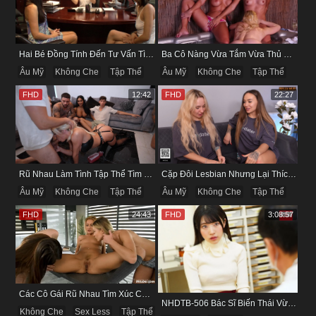
Hai Bé Đồng Tính Đến Tư Vấn Tìm Cách Giác Khoái Lạc
Ba Cô Nàng Vừa Tắm Vừa Thủ Dâm Cho Nhau Để Lên Đỉnh
Âu Mỹ
Không Che
Tập Thể
Âu Mỹ
Không Che
Tập Thể
FHD
12:42
FHD
22:27
Rũ Nhau Làm Tình Tập Thể Tìm Cảm Giác Mới Lạ
Cặp Đôi Lesbian Nhưng Lại Thích Cuckord Với Trai
Âu Mỹ
Không Che
Tập Thể
Âu Mỹ
Không Che
Tập Thể
FHD
24:43
FHD
3:08:57
Các Cô Gái Rũ Nhau Tìm Xúc Cảm Nồng Cháy Trong Những Màn Kích Dục
NHDTB-506 Bác Sĩ Biến Thái Vừa Khám Vừa Địt Luôn Các Em Bệnh Nhân
Không Che
Sex Less
Tập Thể