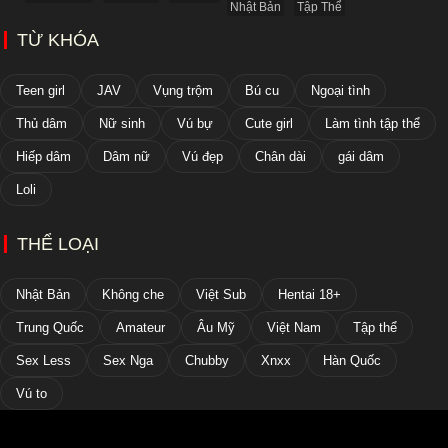
Nhật Bản
Tập Thể
TỪ KHÓA
Teen girl
JAV
Vụng trộm
Bú cu
Ngoại tình
Thủ dâm
Nữ sinh
Vú bự
Cute girl
Làm tình tập thể
Hiếp dâm
Dâm nữ
Vú đẹp
Chân dài
gái dâm
Loli
THỂ LOẠI
Nhật Bản
Không che
Việt Sub
Hentai 18+
Trung Quốc
Amateur
Âu Mỹ
Việt Nam
Tập thể
Sex Less
Sex Nga
Chubby
Xnxx
Hàn Quốc
Vú to