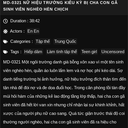
MD-0321 NỮ HIỆU TRƯỞNG KIÊU KỲ BỊ CHA CON GÃ
SINH VIÊN NGHÈO HÈN CHỊCH
Duration :
38:42
Actors :
En En
Categories :
Tập thể
Trung Quốc
Tags :
Hiếp dâm
Làm tình tập thể
Teen girl
Uncensored
MD-0321 Một ngôi trường danh giá bỗng xôn xao vì một tên sinh
viên nghèo hèn, quần áo luôn lấm lem và nợ học phí kéo dài. Sợ
danh tiếng trường bị ảnh hưởng, nữ hiệu trưởng đích thân tìm đến
tận nhà để đòi nợ và đe dọa đuổi học. Trong căn phòng tồi tàn đầy
mùi hôi hám của những kẻ lao động tầng lớp thấp, hai cha con gã
sinh viên đã hết lời van xin nhưng chỉ nhận lại sự khinh khỉnh, hất
xược của người phụ nữ cao sang. Quá tức giận trước thái độ coi
thường người nghèo, hai cha con gã sinh viên đã ra hiệu cho