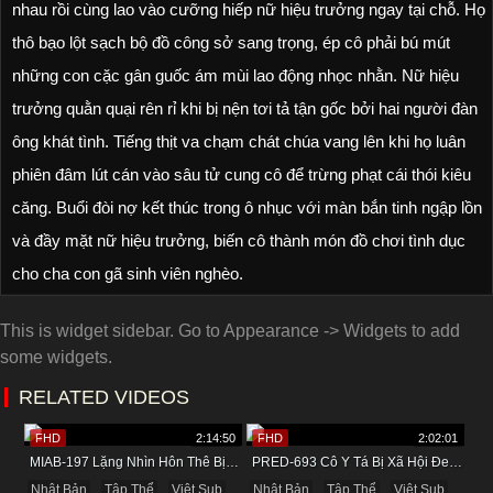
nhau rồi cùng lao vào cưỡng hiếp nữ hiệu trưởng ngay tại chỗ. Họ
thô bạo lột sạch bộ đồ công sở sang trọng, ép cô phải bú mút
những con cặc gân guốc ám mùi lao động nhọc nhằn. Nữ hiệu
trưởng quằn quại rên rỉ khi bị nện tơi tả tận gốc bởi hai người đàn
ông khát tình. Tiếng thịt va chạm chát chúa vang lên khi họ luân
phiên đâm lút cán vào sâu tử cung cô để trừng phạt cái thói kiêu
căng. Buổi đòi nợ kết thúc trong ô nhục với màn bắn tinh ngập lồn
và đầy mặt nữ hiệu trưởng, biến cô thành món đồ chơi tình dục
cho cha con gã sinh viên nghèo.
This is widget sidebar. Go to Appearance -> Widgets to add
some widgets.
RELATED VIDEOS
FHD
2:14:50
FHD
2:02:01
MIAB-197 Lặng Nhìn Hôn Thê Bị Hai Thằng Anh Trai Cướp Mất
PRED-693 Cô Y Tá Bị Xã Hội Đen Bắt Làm Đồ Chơi Tình Dục
Nhật Bản
Tập Thể
Việt Sub
Nhật Bản
Tập Thể
Việt Sub