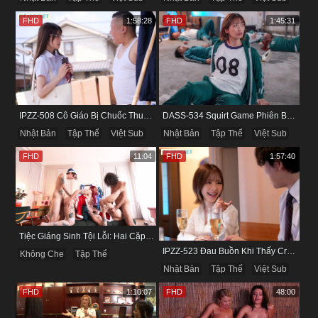
FHD
1:58:28
FHD
1:45:31
IPZZ-508 Cô Giáo Bị Chuốc Thuốc Khi Đi Thăm Học Sinh
DASS-534 Squirt Game Phiên Bản Làm Tình Tập Thể
Nhật Bản
Tập Thể
Việt Sub
Nhật Bản
Tập Thể
Việt Sub
FHD
11:04
FHD
1:57:40
Tiệc Giáng Sinh Tội Lỗi: Hai Cặp Đôi Đổi Bạn Đời Để Ân Ái Tập Thể
IPZZ-523 Đau Buồn Khi Thấy Crush Bị Hai Tên Sếp Địt Khi Đi Công Tác
Không Che
Tập Thể
Nhật Bản
Tập Thể
Việt Sub
FHD
1:10:07
FHD
48:00