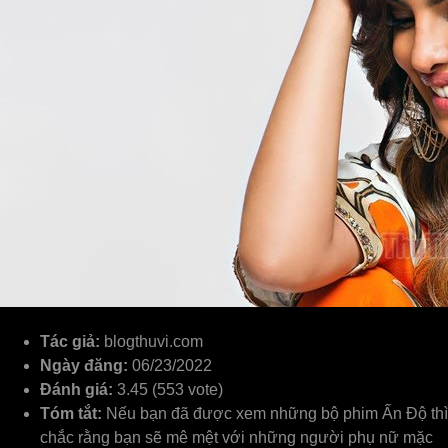
Tác giả:
blogthuvi.com
Ngày đăng:
06/23/2022
Đánh giá:
3.45 (553 vote)
Tóm tắt:
Nếu bạn đã được xem những bộ phim Ấn Độ thì
chắc rằng bạn sẽ mê mệt với những người phụ nữ mặc