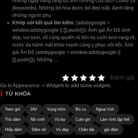
những ngày vắng lặng do ảnh hưởng của dịch Covid-19.
{keywords}. Những bó hoa được bó đẹp mắt, dành tặng
những người phụ
Khớp với kết quả tìm kiếm:
(adsbygoogle =
window.adsbygoogle || []).push({}); Ảnh gái Ấn Độ xinh
đẹp, vui tươi, vô cùng quyến rũ bởi nụ cười tươi rạng rỡ,
nước da bánh mật khỏe mạnh cùng y phục nổi trội. Ảnh
gái Ấn Độ (adsbygoogle = window.adsbygoogle ||
[]).push({}); Những …
Đánh giá
Go to Appearance -> Widgets to add some widgets.
TỪ KHÓA
Teen girl
JAV
Vụng trộm
Bú cu
Ngoại tình
Thủ dâm
Nữ sinh
Vú bự
Cute girl
Làm tình tập thể
Hiếp dâm
Dâm nữ
Vú đẹp
Chân dài
gái dâm