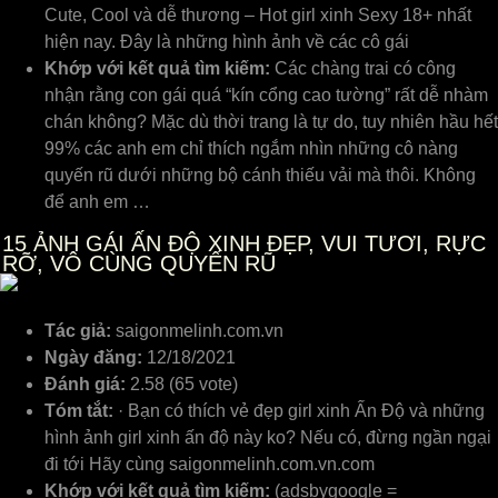
Cute, Cool và dễ thương – Hot girl xinh Sexy 18+ nhất
hiện nay. Đây là những hình ảnh về các cô gái
Khớp với kết quả tìm kiếm:
Các chàng trai có công
nhận rằng con gái quá “kín cổng cao tường” rất dễ nhàm
chán không? Mặc dù thời trang là tự do, tuy nhiên hầu hết
99% các anh em chỉ thích ngắm nhìn những cô nàng
quyến rũ dưới những bộ cánh thiếu vải mà thôi. Không
để anh em …
15
ẢNH GÁI ẤN ĐỘ XINH ĐẸP, VUI TƯƠI, RỰC
RỠ, VÔ CÙNG QUYẾN RŨ
Tác giả:
saigonmelinh.com.vn
Ngày đăng:
12/18/2021
Đánh giá:
2.58 (65 vote)
Tóm tắt:
· Bạn có thích vẻ đẹp girl xinh Ấn Độ và những
hình ảnh girl xinh ấn độ này ko? Nếu có, đừng ngần ngại
đi tới Hãy cùng saigonmelinh.com.vn.com
Khớp với kết quả tìm kiếm:
(adsbygoogle =