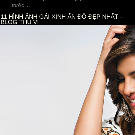
trướᴄ …
11
HÌNH ẢNH GÁI XINH ẤN ĐỘ ĐẸP NHẤT –
BLOG THÚ VỊ