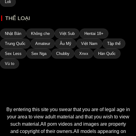
Loli
THỂ LOẠI
Nhật Bản
Không che
Việt Sub
Hentai 18+
Trung Quốc
Amateur
Âu Mỹ
Việt Nam
Tập thể
Sex Less
Sex Nga
Chubby
Xnxx
Hàn Quốc
Vú to
By entering this site you swear that you are of legal age in
your area to view adult material and that you wish to view
such material.All porn videos and images are property
and copyright of their owners.All models appearing on