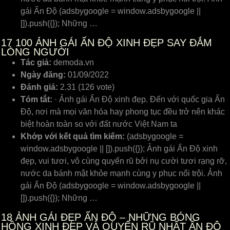
gái Ấn Độ (adsbygoogle = window.adsbygoogle ||
[]).push({}); Những …
17
100 ẢNH GÁI ẤN ĐỘ XINH ĐẸP SAY ĐẮM
LÒNG NGƯỜI
Tác giả:
demoda.vn
Ngày đăng:
01/09/2022
Đánh giá:
2.31 (126 vote)
Tóm tắt:
· Ảnh gái Ấn Độ xinh đẹp. Đến với quốc gia Ấn
Độ, nơi mà mọi văn hóa hay phong tục đều trở nên khác
biệt hoàn toàn so với đất nước Việt Nam ta
Khớp với kết quả tìm kiếm:
(adsbygoogle =
window.adsbygoogle || []).push({}); Ảnh gái Ấn Độ xinh
đẹp, vui tươi, vô cùng quyến rũ bởi nụ cười tươi rạng rỡ,
nước da bánh mật khỏe mạnh cùng y phục nổi trội. Ảnh
gái Ấn Độ (adsbygoogle = window.adsbygoogle ||
[]).push({}); Những …
18
ẢNH GÁI ĐẸP ẤN ĐỘ – NHỮNG BÓNG
HỒNG XINH ĐẸP VÀ QUYẾN RŨ NHẤT ẤN ĐỘ