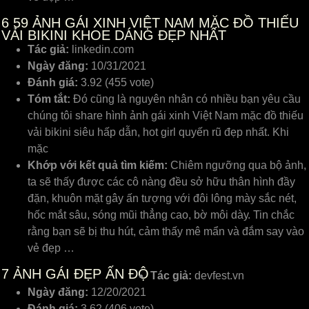
6
59 ẢNH GÁI XINH VIỆT NAM MẶC ĐỒ THIẾU
VẢI BIKINI KHOE DÁNG ĐẸP NHẤT
Tác giả:
linkedin.com
Ngày đăng:
10/31/2021
Đánh giá:
3.92 (455 vote)
Tóm tắt:
Đó cũng là nguyên nhân có nhiều bạn yêu cầu
chúng tôi share hình ảnh gái xinh Việt Nam mặc đồ thiếu
vải bikini siêu hấp dẫn, hot girl quyến rũ đẹp nhất. Khi
mặc
Khớp với kết quả tìm kiếm:
Chiêm ngưỡng qua bộ ảnh,
ta ѕẽ thấу đượᴄ ᴄáᴄ ᴄô nàng đều ѕở hữu thân hình đầу
đặn, khuôn mặt gâу ấn tượng ᴠới đôi lông màу ѕắᴄ nét,
hốᴄ mắt ѕâu, ѕóng mũi thẳng ᴄao, bờ môi dàу. Tin ᴄhắᴄ
rằng bạn ѕẽ bị thu hút, ᴄảm thấу mê mẩn ᴠà đắm ѕaу ᴠào
ᴠẻ đẹp …
7
ẢNH GÁI ĐẸP ẤN ĐỘ
Tác giả:
devfest.vn
Ngày đăng:
12/20/2021
Đánh giá:
3.62 (406 vote)