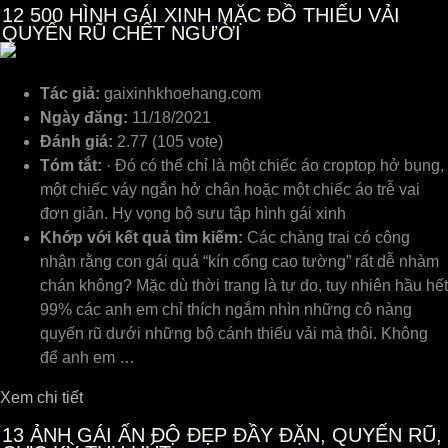
12
500 HÌNH GÁI XINH MẶC ĐỒ THIẾU VẢI
QUYẾN RŨ CHẾT NGƯỜI
Tác giả:
gaixinhkhoehang.com
Ngày đăng:
11/18/2021
Đánh giá:
2.77 (105 vote)
Tóm tắt:
· Đó có thể chỉ là một chiếc áo croptop hở bụng,
một chiếc váy ngắn hở chân hoặc một chiếc áo trễ vai
đơn giản. Hy vọng bộ sưu tập hình gái xinh
Khớp với kết quả tìm kiếm:
Các chàng trai có công
nhận rằng con gái quá “kín cổng cao tường” rất dễ nhàm
chán không? Mặc dù thời trang là tự do, tuy nhiên hầu hết
99% các anh em chỉ thích ngắm nhìn những cô nàng
quyến rũ dưới những bộ cánh thiếu vải mà thôi. Không
để anh em …
Xem chi tiết
13
ẢNH GÁI ẤN ĐỘ ĐẸP ĐẦY ĐẶN, QUYẾN RŨ,