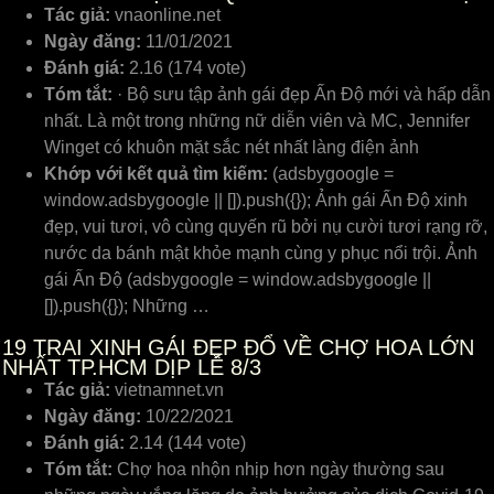
Tác giả:
vnaonline.net
Ngày đăng:
11/01/2021
Đánh giá:
2.16 (174 vote)
Tóm tắt:
· Bộ sưu tập ảnh gái đẹp Ấn Độ mới và hấp dẫn
nhất. Là một trong những nữ diễn viên và MC, Jennifer
Winget có khuôn mặt sắc nét nhất làng điện ảnh
Khớp với kết quả tìm kiếm:
(adsbygoogle =
window.adsbygoogle || []).push({}); Ảnh gái Ấn Độ xinh
đẹp, vui tươi, vô cùng quyến rũ bởi nụ cười tươi rạng rỡ,
nước da bánh mật khỏe mạnh cùng y phục nổi trội. Ảnh
gái Ấn Độ (adsbygoogle = window.adsbygoogle ||
[]).push({}); Những …
19
TRAI XINH GÁI ĐẸP ĐỔ VỀ CHỢ HOA LỚN
NHẤT TP.HCM DỊP LỄ 8/3
Tác giả:
vietnamnet.vn
Ngày đăng:
10/22/2021
Đánh giá:
2.14 (144 vote)
Tóm tắt:
Chợ hoa nhộn nhịp hơn ngày thường sau