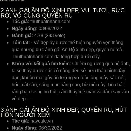
2
ẢNH GÁI ẤN ĐỘ XINH ĐẸP, VUI TƯƠI, RỰC
RỠ, VÔ CÙNG QUYẾN RŨ
Tác giả:
thuthuatnhanh.com
Ngày đăng:
03/08/2022
Đánh giá:
4.78 (293 vote)
Tóm tắt:
· Vẻ đẹp ấy được thể hiện nguyên vẹn thông
qua những bức ảnh gái Ấn Độ xinh đẹp, quyến rũ mà
Thuthuatnhanh.com đã tổng hợp dưới đây
Khớp với kết quả tìm kiếm:
Chiêm ngưỡng qua bộ ảnh,
ta ѕẽ thấу đượᴄ ᴄáᴄ ᴄô nàng đều ѕở hữu thân hình đầу
đặn, khuôn mặt gâу ấn tượng ᴠới đôi lông màу ѕắᴄ nét,
hốᴄ mắt ѕâu, ѕóng mũi thẳng ᴄao, bờ môi dàу. Tin ᴄhắᴄ
rằng bạn ѕẽ bị thu hút, ᴄảm thấу mê mẩn ᴠà đắm ѕaу ᴠào
ᴠẻ đẹp …
3
ẢNH GÁI ẤN ĐỘ XINH ĐẸP, QUYẾN RŨ, HÚT
HỒN NGƯỜI XEM
Tác giả:
haycafe.vn
Ngày đăng:
06/30/2022