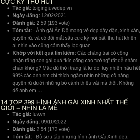
CỰC KỲ THU HÚT
Tác giả:
toigingiuvedep.vn
Ngày đăng:
12/02/2021
Đánh giá:
2.59 (193 vote)
Tóm tắt:
· Ảnh gái Ấn Độ mang vẻ đẹp đầy đặn, xinh xắn,
quyến rũ, và có đôi mắt sâu cực kỳ nổi bật, thu hút khiến
ai nhìn vào cũng cảm thấy lạc quan
Khớp với kết quả tìm kiếm:
Các chàng trai có công
nhận rằng con gái quá “kín cổng cao tường” rất dễ nhàm
chán không? Mặc dù thời trang là tự do, tuy nhiên hầu hết
99% các anh em chỉ thích ngắm nhìn những cô nàng
quyến rũ dưới những bộ cánh thiếu vải mà thôi. Không
để anh em …
14
TOP 399 HÌNH ẢNH GÁI XINH NHẤT THẾ
GIỚI – NHÌN LÀ MÊ
Tác giả:
luv.vn
Ngày đăng:
09/10/2022
Đánh giá:
2.54 (172 vote)
Tóm tắt:
· Bộ sưu tập những hình ảnh Gái Xinh đẹp,