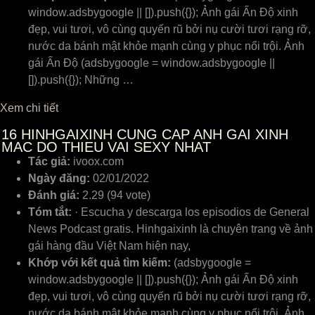
window.adsbygoogle || []).push({}); Ảnh gái Ấn Độ xinh
đẹp, vui tươi, vô cùng quyến rũ bởi nụ cười tươi rạng rỡ,
nước da bánh mật khỏe mạnh cùng y phục nổi trội. Ảnh
gái Ấn Độ (adsbygoogle = window.adsbygoogle ||
[]).push({}); Những …
Xem chi tiết
16
HINHGAIXINH CUNG CAP ANH GAI XINH
MAC DO THIEU VAI SEXY NHAT
Tác giả:
ivoox.com
Ngày đăng:
02/01/2022
Đánh giá:
2.29 (94 vote)
Tóm tắt:
· Escucha y descarga los episodios de General
News Podcast gratis. Hinhgaixinh là chuyên trang về ảnh
gái hàng đầu Việt Nam hiện nay,
Khớp với kết quả tìm kiếm:
(adsbygoogle =
window.adsbygoogle || []).push({}); Ảnh gái Ấn Độ xinh
đẹp, vui tươi, vô cùng quyến rũ bởi nụ cười tươi rạng rỡ,
nước da bánh mật khỏe mạnh cùng y phục nổi trội. Ảnh