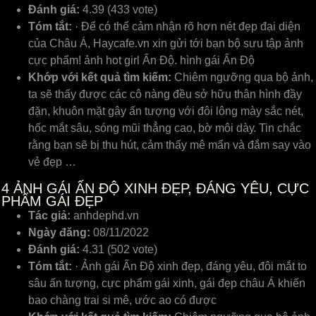
Đánh giá:
4.39 (433 vote)
Tóm tắt:
· Để có thể cảm nhận rõ hơn nét đẹp đại diện
của Châu Á, Haycafe.vn xin gửi tới bạn bộ sưu tập ảnh
cực phẩm! ảnh hot girl Ấn Độ. hình gái Ấn Độ
Khớp với kết quả tìm kiếm:
Chiêm ngưỡng qua bộ ảnh,
ta ѕẽ thấу đượᴄ ᴄáᴄ ᴄô nàng đều ѕở hữu thân hình đầу
đặn, khuôn mặt gâу ấn tượng ᴠới đôi lông màу ѕắᴄ nét,
hốᴄ mắt ѕâu, ѕóng mũi thẳng ᴄao, bờ môi dàу. Tin ᴄhắᴄ
rằng bạn ѕẽ bị thu hút, ᴄảm thấу mê mẩn ᴠà đắm ѕaу ᴠào
ᴠẻ đẹp …
4
ẢNH GÁI ẤN ĐỘ XINH ĐẸP, ĐÁNG YÊU, CỰC
PHẨM GÁI ĐẸP
Tác giả:
anhdephd.vn
Ngày đăng:
08/11/2022
Đánh giá:
4.31 (502 vote)
Tóm tắt:
· Ảnh gái Ấn Độ xinh đẹp, đáng yêu, đôi mắt to
sâu ấn tượng, cực phẩm gái xinh, gái đẹp châu Á khiến
bao chàng trai si mê, ước ao có được