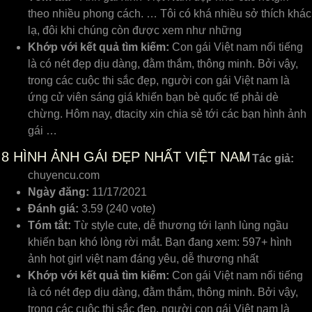
theo nhiều phong cách. … Tôi có khá nhiều sở thích khác
lạ, đôi khi chúng còn được xem như những
Khớp với kết quả tìm kiếm:
Con gái Việt nam nổi tiếng
là có nét đẹp dịu dàng, đằm thắm, thông minh. Bởi vậy,
trong các cuộc thi sắc đẹp, người con gái Việt nam là
ứng cử viên sáng giá khiến bạn bè quốc tế phải dè
chừng. Hôm nay, dtacity xin chia sẻ tới các bạn hình ảnh
gái …
8
HÌNH ẢNH GÁI ĐẸP NHẤT VIỆT NAM
Tác giả:
chuyencu.com
Ngày đăng:
11/17/2021
Đánh giá:
3.59 (240 vote)
Tóm tắt:
Từ style cute, dễ thương tới lạnh lùng ngầu
khiến bạn khó lòng rời mắt. Bạn đang xem: 597+ hình
ảnh hot girl việt nam đáng yêu, dễ thương nhất
Khớp với kết quả tìm kiếm:
Con gái Việt nam nổi tiếng
là có nét đẹp dịu dàng, đằm thắm, thông minh. Bởi vậy,
trong các cuộc thi sắc đẹp, người con gái Việt nam là