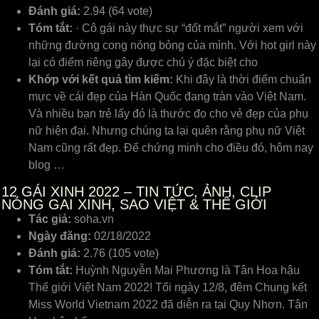
Đánh giá:
2.94 (64 vote)
Tóm tắt:
· Cô gái này thực sự “đốt mắt” người xem với
những đường cong nóng bỏng của mình. Với hot girl này
lại có điểm riêng gây được chú ý đặc biệt cho
Khớp với kết quả tìm kiếm:
Khi đây là thời điểm chuẩn
mực về cái đẹp của Hàn Quốc đang tràn vào Việt Nam.
Và nhiều bạn trẻ lấy đó là thước đo cho vẻ đẹp của phụ
nữ hiện đại. Nhưng chúng ta lại quên rằng phụ nữ Việt
Nam cũng rất đẹp. Để chứng minh cho điều đó, hôm nay
blog …
12
GÁI XINH 2022 – TIN TỨC, ẢNH, CLIP
NÓNG GAI XINH, SAO VIỆT & THẾ GIỚI
Tác giả:
soha.vn
Ngày đăng:
02/18/2022
Đánh giá:
2.76 (105 vote)
Tóm tắt:
Huỳnh Nguyễn Mai Phương là Tân Hoa hậu
Thế giới Việt Nam 2022! Tối ngày 12/8, đêm Chung kết
Miss World Vietnam 2022 đã diễn ra tại Quy Nhơn. Tân