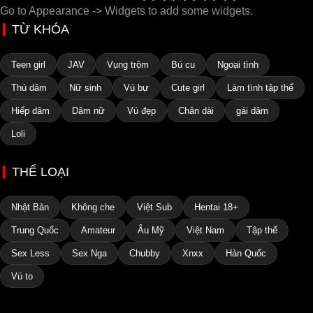
Go to Appearance -> Widgets to add some widgets.
TỪ KHÓA
Teen girl
JAV
Vụng trộm
Bú cu
Ngoại tình
Thủ dâm
Nữ sinh
Vú bự
Cute girl
Làm tình tập thể
Hiếp dâm
Dâm nữ
Vú đẹp
Chân dài
gái dâm
Loli
THỂ LOẠI
Nhật Bản
Không che
Việt Sub
Hentai 18+
Trung Quốc
Amateur
Âu Mỹ
Việt Nam
Tập thể
Sex Less
Sex Nga
Chubby
Xnxx
Hàn Quốc
Vú to