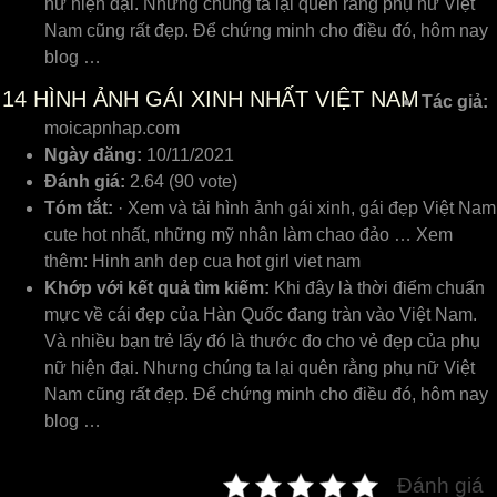
nữ hiện đại. Nhưng chúng ta lại quên rằng phụ nữ Việt
Nam cũng rất đẹp. Để chứng minh cho điều đó, hôm nay
blog …
14
HÌNH ẢNH GÁI XINH NHẤT VIỆT NAM
Tác giả:
moicapnhap.com
Ngày đăng:
10/11/2021
Đánh giá:
2.64 (90 vote)
Tóm tắt:
· Xem và tải hình ảnh gái xinh, gái đẹp Việt Nam
cute hot nhất, những mỹ nhân làm chao đảo … Xem
thêm: Hinh anh dep cua hot girl viet nam
Khớp với kết quả tìm kiếm:
Khi đây là thời điểm chuẩn
mực về cái đẹp của Hàn Quốc đang tràn vào Việt Nam.
Và nhiều bạn trẻ lấy đó là thước đo cho vẻ đẹp của phụ
nữ hiện đại. Nhưng chúng ta lại quên rằng phụ nữ Việt
Nam cũng rất đẹp. Để chứng minh cho điều đó, hôm nay
blog …
Đánh giá