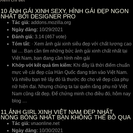
10
ẢNH GÁI XINH SEXY, HÌNH GÁI ĐẸP NGON
NHẤT BỞI DESIGNER PRO
Tác giả:
addons.mozilla.org
Ngày đăng:
10/29/2021
Đánh giá:
3.14 (467 vote)
Tóm tắt:
· Xem ảnh gái xinh siêu đẹp với chất lượng cao
tại … Bạn cần tìm những bức ảnh gái xinh chất nhất tại
Việt Nam, bạn đang cần hình nền gái
Khớp với kết quả tìm kiếm:
Khi đây là thời điểm chuẩn
mực về cái đẹp của Hàn Quốc đang tràn vào Việt Nam.
Và nhiều bạn trẻ lấy đó là thước đo cho vẻ đẹp của phụ
nữ hiện đại. Nhưng chúng ta lại quên rằng phụ nữ Việt
Nam cũng rất đẹp. Để chứng minh cho điều đó, hôm nay
blog …
11
ẢNH GIRL XINH VIỆT NAM ĐẸP NHẤT,
NÓNG BỎNG NHẤT BẠN KHÔNG THỂ BỎ QUA
Tác giả:
vnaonline.net
Ngày đăng:
10/30/2021