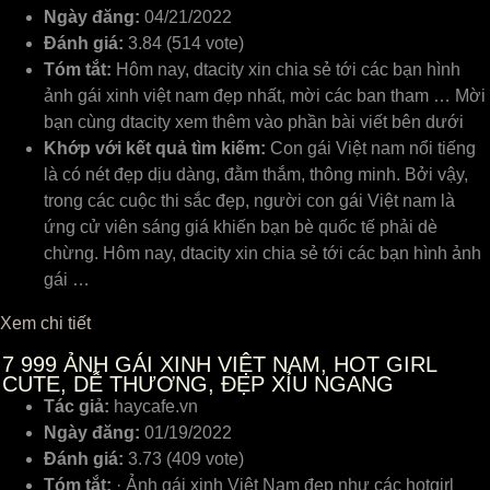
Ngày đăng:
04/21/2022
Đánh giá:
3.84 (514 vote)
Tóm tắt:
Hôm nay, dtacity xin chia sẻ tới các bạn hình
ảnh gái xinh việt nam đẹp nhất, mời các ban tham … Mời
bạn cùng dtacity xem thêm vào phần bài viết bên dưới
Khớp với kết quả tìm kiếm:
Con gái Việt nam nổi tiếng
là có nét đẹp dịu dàng, đằm thắm, thông minh. Bởi vậy,
trong các cuộc thi sắc đẹp, người con gái Việt nam là
ứng cử viên sáng giá khiến bạn bè quốc tế phải dè
chừng. Hôm nay, dtacity xin chia sẻ tới các bạn hình ảnh
gái …
Xem chi tiết
7
999 ẢNH GÁI XINH VIỆT NAM, HOT GIRL
CUTE, DỄ THƯƠNG, ĐẸP XỈU NGANG
Tác giả:
haycafe.vn
Ngày đăng:
01/19/2022
Đánh giá:
3.73 (409 vote)
Tóm tắt:
· Ảnh gái xinh Việt Nam đẹp như các hotgirl