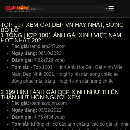
TOP 10+ XEM GAI DEP VN HAY NHẤT, ĐỪNG
BỎ LỠ
1
TỔNG HỢP 1001 ẢNH GÁI XINH VIỆT NAM
HOT NHẤT 2021
Tác giả:
tamdiem247.com
Ngày đăng:
06/10/2022
Đánh giá:
4.82 (728 vote)
Tóm tắt:
· Top 1001+ Hình Ảnh Hot Girl, Gái Xinh Việt
Nam Đẹp Nhất 2021. Hotgirl xinh xắn trong chiếc áo
đồng phục màu trắng. Hotgirl xinh xắn trong chiếc
2
199 HÌNH ẢNH GÁI ĐẸP XINH NHƯ THIÊN
THẦN HÚT HỒN NGƯỜI XEM
Tác giả:
toanthaydinh.com
Ngày đăng:
03/22/2022
Đánh giá:
4.76 (434 vote)
Tóm tắt:
Không chỉ có các anh chàng, các cô gái khi nhìn