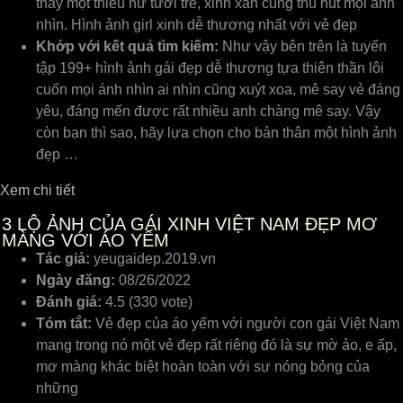
thấy một thiếu nữ tươi trẻ, xinh xắn cũng thu hút mọi ánh
nhìn. Hình ảnh girl xinh dễ thương nhất với vẻ đẹp
Khớp với kết quả tìm kiếm:
Như vậy bên trên là tuyển
tập 199+ hình ảnh gái đẹp dễ thương tựa thiên thần lôi
cuốn mọi ánh nhìn ai nhìn cũng xuýt xoa, mê say vẻ đáng
yêu, đáng mến được rất nhiều anh chàng mê say. Vậy
còn bạn thì sao, hãy lựa chọn cho bản thân một hình ảnh
đẹp …
Xem chi tiết
3
LỘ ẢNH CỦA GÁI XINH VIỆT NAM ĐẸP MƠ
MÀNG VỚI ÁO YẾM
Tác giả:
yeugaidep.2019.vn
Ngày đăng:
08/26/2022
Đánh giá:
4.5 (330 vote)
Tóm tắt:
Vẻ đẹp của áo yếm với người con gái Việt Nam
mang trong nó một vẻ đẹp rất riêng đó là sự mờ ảo, e ấp,
mơ màng khác biệt hoàn toàn với sự nóng bỏng của
những