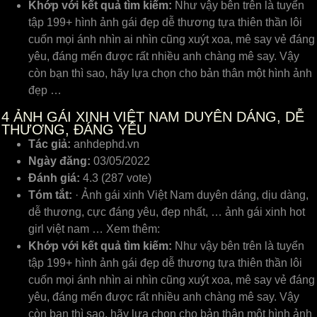
Khớp với kết quả tìm kiếm:
Như vậy bên trên là tuyển
tập 199+ hình ảnh gái đẹp dễ thương tựa thiên thần lôi
cuốn mọi ánh nhìn ai nhìn cũng xuýt xoa, mê say vẻ đáng
yêu, đáng mến được rất nhiều anh chàng mê say. Vậy
còn bạn thì sao, hãy lựa chọn cho bản thân một hình ảnh
đẹp …
4
ẢNH GÁI XINH VIỆT NAM DUYÊN DÁNG, DỄ
THƯƠNG, ĐÁNG YÊU
Tác giả:
anhdephd.vn
Ngày đăng:
03/05/2022
Đánh giá:
4.3 (287 vote)
Tóm tắt:
· Ảnh gái xinh Việt Nam duyên dáng, dịu dàng,
dễ thương, cực đáng yêu, đẹp nhất, … ảnh gái xinh hot
girl việt nam … Xem thêm:
Khớp với kết quả tìm kiếm:
Như vậy bên trên là tuyển
tập 199+ hình ảnh gái đẹp dễ thương tựa thiên thần lôi
cuốn mọi ánh nhìn ai nhìn cũng xuýt xoa, mê say vẻ đáng
yêu, đáng mến được rất nhiều anh chàng mê say. Vậy
còn bạn thì sao, hãy lựa chọn cho bản thân một hình ảnh