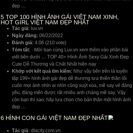
đẹp …
5
TOP 100 HÌNH ẢNH GÁI VIỆT NAM XINH,
HOT GIRL VIỆT NAM ĐẸP NHẤT
Tác giả:
luv.vn
Ngày đăng:
06/22/2022
Đánh giá:
4.06 (210 vote)
Tóm tắt:
· Mời bạn cùng Luv.vn xem thêm vào phần bài
viết bên dưới … TOP 40+ Hình Ảnh Sexy Gái Xinh Đẹp
Cute Dễ Thương và Chất Nhất hiện nay
Khớp với kết quả tìm kiếm:
Như vậy bên trên là tuyển
tập 199+ hình ảnh gái đẹp dễ thương tựa thiên thần lôi
cuốn mọi ánh nhìn ai nhìn cũng xuýt xoa, mê say vẻ đáng
yêu, đáng mến được rất nhiều anh chàng mê say. Vậy
còn bạn thì sao, hãy lựa chọn cho bản thân một hình ảnh
đẹp …
6
HÌNH CON GÁI VIỆT NAM ĐẸP NHẤT
Tác giả:
dtacity.com.vn