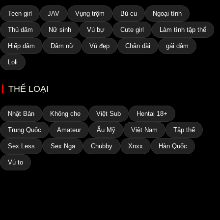
Teen girl
JAV
Vụng trộm
Bú cu
Ngoại tình
Thủ dâm
Nữ sinh
Vú bự
Cute girl
Làm tình tập thể
Hiếp dâm
Dâm nữ
Vú đẹp
Chân dài
gái dâm
Loli
THỂ LOẠI
Nhật Bản
Không che
Việt Sub
Hentai 18+
Trung Quốc
Amateur
Âu Mỹ
Việt Nam
Tập thể
Sex Less
Sex Nga
Chubby
Xnxx
Hàn Quốc
Vú to