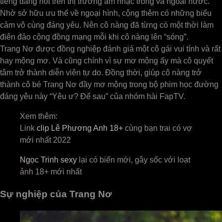
tiếng đang hot trên thị trường âm nhạc trong và ngoài nước.
Nhờ sở hữu ưu thế về ngoại hình, cộng thêm có những biểu
cảm vô cùng đáng yêu. Nên cô nàng đã từng có một thời làm
điên đảo cộng đồng mạng mỗi khi cô nàng lên “sóng”.
Trang Nơ được đồng nghiệp đánh giá một cô gái vui tính và rất
hay mộng mơ. Và cũng chính vì sự mơ mộng ấy mà cô quyết
tâm trở thành diễn viên tự do. Đồng thời, giúp cô nàng trở
thành cô bé Trang Nơ đầy mơ mộng trong bộ phim học đường
đáng yêu này “Yêu ư? Để sau” của nhóm hài FapTV.
Xem thêm:
Link
clip Lê Phương Anh 18+
cùng bạn trai có vợ
mới nhất 2022
Ngọc Trinh sexy
lại có biến mới, gây sốc với loạt
ảnh 18+ mới nhất
Sự nghiệp của Trang Nơ