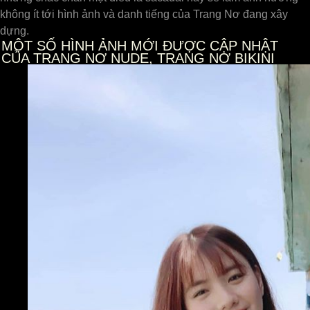
không ít tới hình ảnh và danh tiếng của Trang Nơ đang xây
dựng.
MỘT SỐ HÌNH ẢNH MỚI ĐƯỢC CẬP NHẬT
CỦA TRANG NƠ NUDE, TRANG NƠ BIKINI