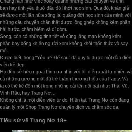
Chẳng hạn như việc xoay quanh những câu chuyện về tình
bạn hay tình yêu thuở đầu đời thời học sinh. Qua đó, khán giả
sẽ được một lần nữa sống lại quãng đời học sinh của mình với
những câu chuyện chân thật được lồng ghép không kém phần
hài hước, châm biếm và dí dỏm.
Song, còn có những tình tiết vô cùng lãng mạn không kém
phần bay bổng khiến người xem không khỏi thổn thức và say
mê.
Được biết, trong “Yêu ư? Để sau” đã quy tụ được một dàn diễn
viên trẻ đẹp.
Họ đều sở hữu ngoại hình ưa nhìn với lối diễn xuất tự nhiên và
cả những gương mặt đã trở thành thương hiệu của Faptv. Và
ta có thể kể đến một trong những cái tên nổi bật như: Thái Vũ,
Vinh Râu, hay Trang Nơ…
Không chỉ là một diễn viên tự do. Hiện tại, Trang Nơ còn đang
quản lý một Shop Trang Nơ chuyên dịch vụ chăm sóc da.
Tiểu sử về Trang Nơ 18+