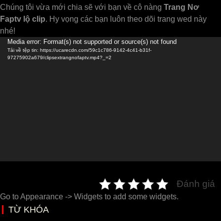
Chúng tôi vừa mới chia sẽ với bạn về cô nàng
Trang Nơ
Faptv lộ clip
. Hy vọng các bạn luôn theo dõi trang wed này
nhé!
Trình
Media error: Format(s) not supported or source(s) not found
Tải về tệp tin: https://ucarecdn.com/59c1c786-9142-4c41-b31f-
chơi
97275902a679/clipsextrangnofaptv.mp4?_=2
Video
Đánh giá
Go to Appearance -> Widgets to add some widgets.
TỪ KHÓA