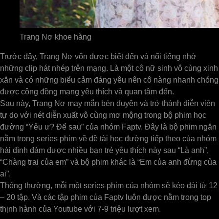
Trang Nơ khoe hàng
Trước đây, Trang Nơ vốn được biết đến và nổi tiếng nhờ
những clip hát nhép trên mạng. Là một cô nữ sinh vô cùng xinh
xắn và có những biểu cảm đáng yêu nên cô nàng nhanh chóng
được cộng đồng mạng yêu thích và quan tâm đến.
Sau này, Trang Nơ may mắn bén duyên và trở thành diễn viên
tự do với nét diễn xuất vô cùng mơ mộng trong bộ phim học
đường “Yêu ư? Để sau” của nhóm Faptv. Đây là bộ phim ngắn
nằm trong series phim về đề tài học đường tiếp theo của nhóm
hài đình đám được nhiều bạn trẻ yêu thích này sau “Là anh”,
“Chàng trai của em” và bộ phim khác là “Em của anh đừng của
ai”.
Thông thường, mỗi một series phim của nhóm sẽ kéo dài từ 12
– 20 tập. Và các tập phim của Faptv luôn được nằm trong top
thịnh hành của Youtube với 7-9 triệu lượt xem.