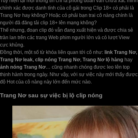
Tuy hiện tại mọi thông tin chỉ là phỏng đoán vẫn chưa xác minh
chính xác được danh tính của cô gái trong Clip 18+ có phải là
Trang Nơ hay không? Hoặc có phải bạn trai cô nàng chính là
người đã đăng tải clip 18+ lên mạng không?
Thế nhưng, đoạn clip đó vẫn đang xuất hiện và được chia sẻ
tràn lan trên các trang Web phim người lớn và có lượt View
cực khủng.
Đồng thời, một số từ khóa liên quan tới cô như:
link Trang Nơ,
Trang Nơ leak, clip nóng Trang Nơ, Trang Nơ lộ hàng
hay
ảnh nóng Trang Nơ
… cũng nhanh chóng được leo lên top
thịnh hành trong ngày. Như vậy, với sự việc này mới thấy được
độ Hot của cô nàng này lớn đến mức nào.
Trang Nơ sau sự việc bị lộ clip nóng