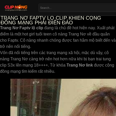
TRANG NƠ FAPTV LỘ CLIP KHIẾN CỘNG
ĐỒNG MẠNG PHẢI ĐIÊN ĐẢO
Trang Nơ Faptv lộ clip
đang là chủ đề hot hiện nay. Xuất phát
điểm là một hot girl tuổi teen cô nàng Trang Nơ về đầu quân
cho Faptv. Cô nàng nhanh chóng được fan hâm mộ biết đến và
trở nên nổi tiếng.
Vốn đã nổi tiếng trên các trang mạng xã hội, mặc dù vậy, cô
nàng Trang Nơ càng trở nên hot hơn nữa khi bị bạn trai tung
clip S3x lên mạng 18++++. Từ khóa
Trang Nơ link
được cộng
đồng mạng tìm kiếm rất nhiều.