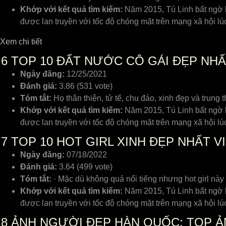
Khớp với kết quả tìm kiếm:
Năm 2015, Tú Linh bất ngờ b
được lan truyền với tốc độ chóng mặt trên mạng xã hội l
Xem chi tiết
6
TOP 10 ĐẤT NƯỚC CÔ GÁI ĐẸP NHẤ
Ngày đăng:
12/25/2021
Đánh giá:
3.86 (531 vote)
Tóm tắt:
Họ thân thiện, tử tế, chu đáo, xinh đẹp và trung t
Khớp với kết quả tìm kiếm:
Năm 2015, Tú Linh bất ngờ b
được lan truyền với tốc độ chóng mặt trên mạng xã hội l
7
TOP 10 HOT GIRL XINH ĐẸP NHẤT V
Ngày đăng:
07/18/2022
Đánh giá:
3.64 (499 vote)
Tóm tắt:
· Mặc dù không quá nổi tiếng nhưng hot girl này 
Khớp với kết quả tìm kiếm:
Năm 2015, Tú Linh bất ngờ b
được lan truyền với tốc độ chóng mặt trên mạng xã hội l
8
ẢNH NGƯỜI ĐẸP HÀN QUỐC: TOP ẢN