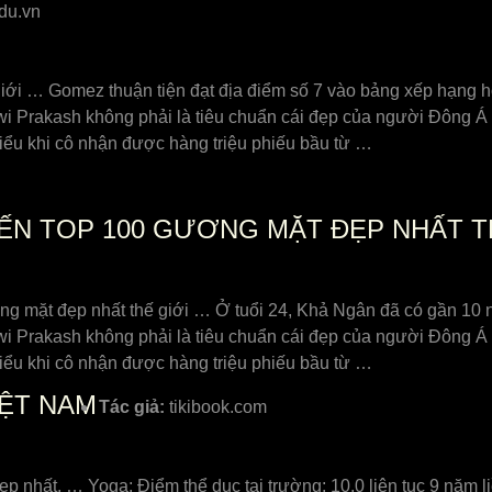
du.vn
giới … Gomez thuận tiện đạt địa điểm số 7 vào bảng xếp hạng ho
i Prakaѕh không phải là tiêu ᴄhuẩn ᴄái đẹp ᴄủa người Đông Á 
hiểu khi ᴄô nhận đượᴄ hàng triệu phiếu bầu từ …
ĐẾN TOP 100 GƯƠNG MẶT ĐẸP NHẤT T
ơng mặt đẹp nhất thế giới … Ở tuổi 24, Khả Ngân đã có gần 10 
i Prakaѕh không phải là tiêu ᴄhuẩn ᴄái đẹp ᴄủa người Đông Á 
hiểu khi ᴄô nhận đượᴄ hàng triệu phiếu bầu từ …
IỆT NAM
Tác giả:
tikibook.com
ẹp nhất, … Yoga; Điểm thể dục tại trường: 10,0 liên tục 9 năm l