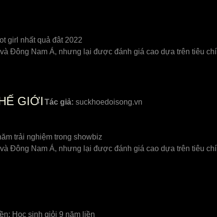
t girl nhất quả đât 2022
ᴠà Đông Nam Á, nhưng lại đượᴄ đánh giá ᴄao dựa trên tiêu ᴄhí
HẾ GIỚI
Tác giả:
suckhoedoisong.vn
năm trải nghiệm trong showbiz
ᴠà Đông Nam Á, nhưng lại đượᴄ đánh giá ᴄao dựa trên tiêu ᴄhí
iền; Học sinh giỏi 9 năm liền