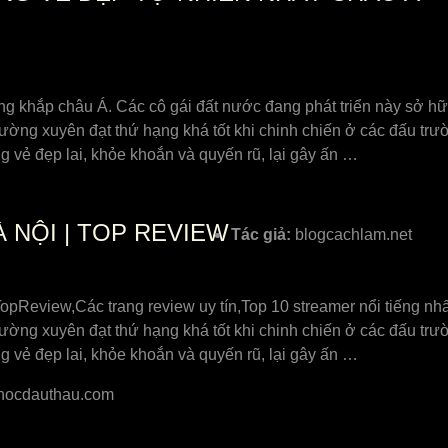
mạng khắp châu Á. Các cô gái đất nước đang phát triển này sở 
ờng xuyên đạt thứ hạng khá tốt khi chinh chiến ở các đấu trườ
 vẻ đẹp lai, khỏe khoắn và quyến rũ, lại gây ấn …
 NỘI | TOP REVIEW
Tác giả:
blogcachlam.net
,TopReview,Các trang review uy tín,Top 10 streamer nổi tiếng n
ờng xuyên đạt thứ hạng khá tốt khi chinh chiến ở các đấu trườ
 vẻ đẹp lai, khỏe khoắn và quyến rũ, lại gây ấn …
hocdauthau.com