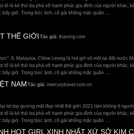
ị tố là kẻ thứ ba phá vỡ hạnh phúc gia đình của người khác, k
úc bấy giờ. Trong bức ảnh, cô gái không mặc quần …
T THẾ GIỚI
Tác giả:
tharong.com
hực”. 9. Malaysia. Chloe Leong là hot girl số một tại đất nước M
ị tố là kẻ thứ ba phá vỡ hạnh phúc gia đình của người khác, k
úc bấy giờ. Trong bức ảnh, cô gái không mặc quần …
IỆT NAM
Tác giả:
mercurytravel.com.vn
lại lọt top gương mặt đẹp nhất thế giới 2021 làm không ít ngườ
ị tố là kẻ thứ ba phá vỡ hạnh phúc gia đình của người khác, k
úc bấy giờ. Trong bức ảnh, cô gái không mặc quần …
H HOT GIRL XINH NHẤT XỨ SỞ KIM C