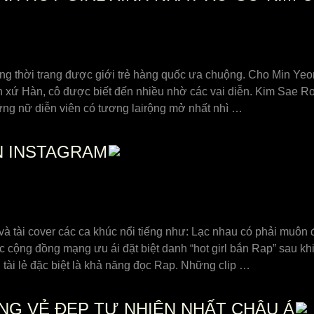
 thời trang được giới trẻ hàng quốc ưa chuộng. Cho Min Yeong 
n xứ Hàn, cô được biết đến nhiều nhờ các vai diễn. Kim Sae R
hững nữ diễn viên có tương lairộng mở nhất nhì …
N INSTAGRAM
à tài cover các ca khúc nổi tiếng như: Lạc nhau có phải muôn 
ộng đồng mạng ưu ái đặt biệt danh “hot girl bắn Rap” sau kh
tài lẻ đặc biệt là khả năng đọc Rap. Những clip …
G VẺ ĐẸP TỰ NHIÊN NHẤT CHÂU Á