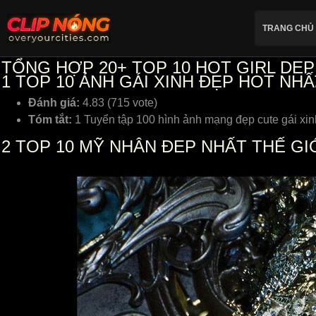
TRANG CHỦ
TỔNG HỢP 20+ TOP 10 HOT GIRL DEP
1
TOP 10 ẢNH GÁI XINH ĐẸP HOT NHẤ
Đánh giá:
4.83 (715 vote)
Tóm tắt:
1 Tuyển tập 100 hình ảnh mạng đẹp cute gái xin
2
TOP 10 MỸ NHÂN ĐẸP NHẤT THẾ GIỚ