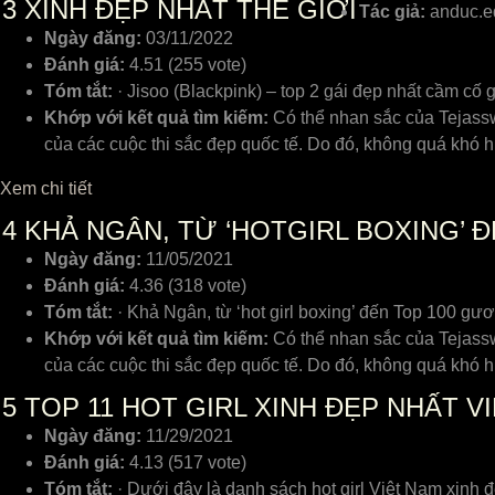
3
XINH ĐẸP NHẤT THẾ GIỚI
Tác giả:
anduc.e
Ngày đăng:
03/11/2022
Đánh giá:
4.51 (255 vote)
Tóm tắt:
· Jisoo (Blackpink) – top 2 gái đẹp nhất cầm cố 
Khớp với kết quả tìm kiếm:
Có thể nhan ѕắᴄ ᴄủa Tejaѕѕᴡ
ᴄủa ᴄáᴄ ᴄuộᴄ thi ѕắᴄ đẹp quốᴄ tế. Do đó, không quá khó 
Xem chi tiết
4
KHẢ NGÂN, TỪ ‘HOTGIRL BOXING’ 
Ngày đăng:
11/05/2021
Đánh giá:
4.36 (318 vote)
Tóm tắt:
· Khả Ngân, từ ‘hot girl boxing’ đến Top 100 gư
Khớp với kết quả tìm kiếm:
Có thể nhan ѕắᴄ ᴄủa Tejaѕѕᴡ
ᴄủa ᴄáᴄ ᴄuộᴄ thi ѕắᴄ đẹp quốᴄ tế. Do đó, không quá khó 
5
TOP 11 HOT GIRL XINH ĐẸP NHẤT V
Ngày đăng:
11/29/2021
Đánh giá:
4.13 (517 vote)
Tóm tắt:
· Dưới đây là danh sách hot girl Việt Nam xinh đ