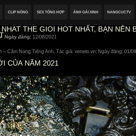
CLIP NÓNG
SEX TỔNG HỢP
ẢNH GÁI XINH
NANGCUCTV
 NHAT THE GIOI HOT NHẤT, BẠN NÊN 
T
Ngày đăng:
12/08/2021
h – Cẩm Nang Tiếng Anh. Tác giả: veneto.vn; Ngày đăng: 01/09
I CỦA NĂM 2021