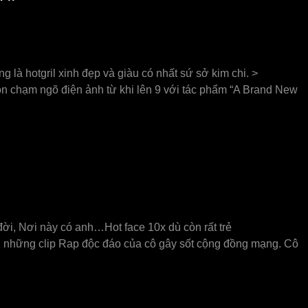
là hotgril xinh đẹp và giàu có nhất sứ sở kim chi. >
on chạm ngõ điện ảnh từ khi lên 9 với tác phẩm “A Brand New
đời, Nơi này có anh…Hot face 10x dù còn rất trẻ
i những clip Rap độc đáo của cô gây sốt cộng đồng mạng. Cô