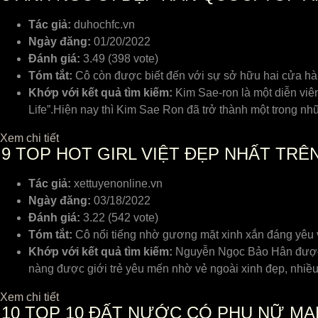
Tác giả:
duhochfc.vn
Ngày đăng:
01/20/2022
Đánh giá:
3.49 (398 vote)
Tóm tắt:
Cô còn được biết đến với sự sở hữu hai cửa hàng
Khớp với kết quả tìm kiếm:
Kim Sae-ron là một diễn viê
Life”.Hiện nay thì Kim Sae Ron đã trở thành một trong n
Xem chi tiết
9
TOP HOT GIRL VIỆT ĐẸP NHẤT TRÊ
Tác giả:
xettuyenonline.vn
Ngày đăng:
03/18/2022
Đánh giá:
3.22 (542 vote)
Tóm tắt:
Cô nổi tiếng nhờ gương mặt xinh xắn đáng yêu v
Khớp với kết quả tìm kiếm:
Nguyễn Ngọc Bảo Hân được c
nàng được giới trẻ yêu mến nhờ vẻ ngoài xinh đẹp, nhiều 
Xem chi tiết
10
TOP 10 ĐẤT NƯỚC CÓ PHỤ NỮ MAN