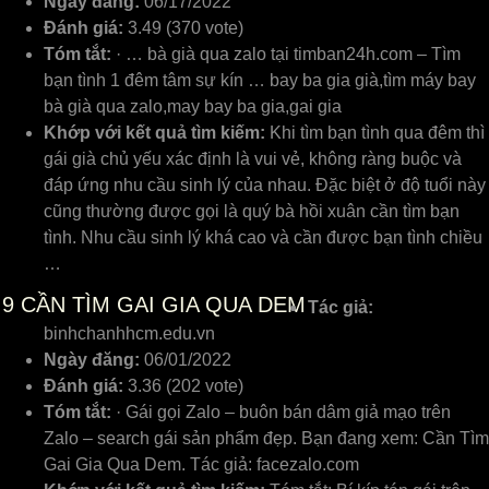
Ngày đăng:
06/17/2022
Đánh giá:
3.49 (370 vote)
Tóm tắt:
· … bà già qua zalo tại timban24h.com – Tìm
bạn tình 1 đêm tâm sự kín … bay ba gia già,tìm máy bay
bà già qua zalo,may bay ba gia,gai gia
Khớp với kết quả tìm kiếm:
Khi tìm bạn tình qua đêm thì
gái già chủ yếu xác định là vui vẻ, không ràng buộc và
đáp ứng nhu cầu sinh lý của nhau. Đặc biệt ở độ tuổi này
cũng thường được gọi là quý bà hồi xuân cần tìm bạn
tình. Nhu cầu sinh lý khá cao và cần được bạn tình chiều
…
9
CẦN TÌM GAI GIA QUA DEM
Tác giả:
binhchanhhcm.edu.vn
Ngày đăng:
06/01/2022
Đánh giá:
3.36 (202 vote)
Tóm tắt:
· Gái gọi Zalo – buôn bán dâm giả mạo trên
Zalo – search gái sản phẩm đẹp. Bạn đang xem: Cần Tìm
Gai Gia Qua Dem. Tác giả: facezalo.com