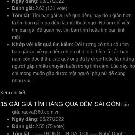
Ngày đăng:
03/17/2022
Đánh giá:
2.63 (131 vote)
Tóm tắt:
Tìm bạn gái vui vẻ qua đêm, hay đơn giản hơn
là tìm bạn gái qua đêm là một thuật ngữ. Nó ám chỉ việc
tìm bạn gái để quan hệ, tìm bạn tình hoặc tìm bạn tình
một
Khớp với kết quả tìm kiếm:
Đối tượng có nhu cầu tìm
bạn gái vui vẻ qua đêm nhiều nhất đó chính là các bạn
nam còn độc thân, các quý ông đã ly dị vợ hoặc là những
người gặp nhiều chuyện buồn trong tình cảm. Lúc này, họ
chỉ mong muốn gặp được một người phụ nữ để cùng
nhau vui …
Xem chi tiết
15
GÁI GIÀ TÌM HÀNG QUA ĐÊM SÀI GÒN
Tác
giả:
raovat360.com.vn
Ngày đăng:
05/27/2022
Đánh giá:
2.55 (75 vote)
Tóm tắt:
· ===THÔNG TIN GÁI GỌI === Nghệ Danh :