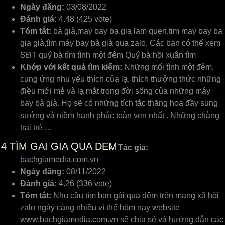
Ngày đăng:
03/08/2022
Đánh giá:
4.48 (425 vote)
Tóm tắt:
bà già,may bay ba gia lam quen,tim may bay ba
gia già,tìm máy bay bà già qua zalo, Các bạn có thể xem
SĐT quý bà tìm tình một đêm Quý bà hồi xuân tìm
Khớp với kết quả tìm kiếm:
Những mối tình một đêm,
cung ứng nhu yếu thích của lạ, thích thưởng thức những
điều mới mẻ và lạ mắt trong đời sống của những máy
bay bà già. Họ sẽ có những tích tắc thăng hoa đầy sung
sướng và niềm hạnh phúc toàn vẹn nhất . Những chàng
trai trẻ …
4
TÌM GAI GIA QUA DEM
Tác giả:
bachgiamedia.com.vn
Ngày đăng:
08/11/2022
Đánh giá:
4.26 (336 vote)
Tóm tắt:
Nhu cầu tìm bạn gái qua đêm trên mạng xã hội
zalo ngày càng nhiều vì thế hôm nay website
www.bachgiamedia.com.vn sẽ chia sẻ và hướng dẫn các