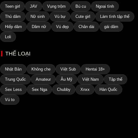
Teen girl
JAV
Vụng trộm
Bú cu
Ngoại tình
Thủ dâm
Nữ sinh
Vú bự
Cute girl
Làm tình tập thể
Hiếp dâm
Dâm nữ
Vú đẹp
Chân dài
gái dâm
Loli
THỂ LOẠI
Nhật Bản
Không che
Việt Sub
Hentai 18+
Trung Quốc
Amateur
Âu Mỹ
Việt Nam
Tập thể
Sex Less
Sex Nga
Chubby
Xnxx
Hàn Quốc
Vú to