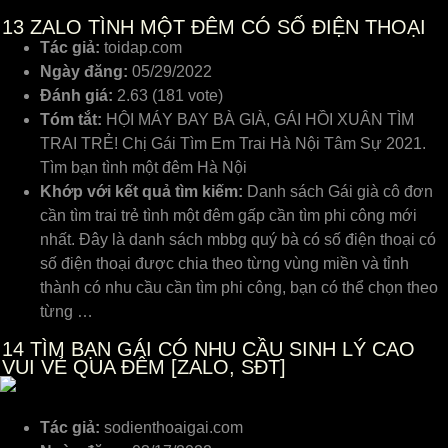
13
ZALO TÌNH MỘT ĐÊM CÓ SỐ ĐIỆN THOẠI
Tác giả:
toidap.com
Ngày đăng:
05/29/2022
Đánh giá:
2.63 (181 vote)
Tóm tắt:
HỘI MÁY BAY BÀ GIÀ, GÁI HỒI XUÂN TÌM
TRAI TRẺ! Chị Gái Tìm Em Trai Hà Nội Tâm Sự 2021.
Tìm bạn tình một đêm Hà Nội
Khớp với kết quả tìm kiếm:
Danh sách Gái già cô đơn
cần tìm trai trẻ tình một đêm gấp cần tìm phi công mới
nhất. Đây là danh sách mbbg quý bà có số điện thoại có
số điện thoại được chia theo từng vùng miền và tỉnh
thành có nhu cầu cần tìm phi công, bạn có thể chọn theo
từng …
14
TÌM BẠN GÁI CÓ NHU CẦU SINH LÝ CAO
VUI VẺ QUA ĐÊM [ZALO, SĐT]
Tác giả:
sodienthoaigai.com