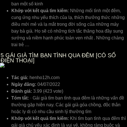
bạn một số kinh
Khớp với kết quả tìm kiếm:
Những mối tình một đêm,
cung ứng nhu yếu thích của lạ, thích thưởng thức những
điều mới mẻ và lạ mắt trong đời sống của những máy
bay bà già. Họ sẽ có những tích tắc thăng hoa đầy sung
sướng và niềm hạnh phúc toàn vẹn nhất . Những chàng
trai trẻ …
5
GÁI GIÀ TÌM BẠN TÌNH QUA ĐÊM [CÓ SỐ
ĐIỆN THOẠI]
Tác giả:
henho12h.com
Ngày đăng:
04/07/2022
Đánh giá:
3.99 (423 vote)
Tóm tắt:
· Gái già tìm bạn tình qua đêm là những vấn đề
thường gặp hiện nay. Các gái già góa chồng, độc thân
hoặc ly dị có nhu cầu sinh lý thường tìm
Khớp với kết quả tìm kiếm:
Khi tìm bạn tình qua đêm thì
gái già chủ yếu xác định là vui vẻ, không ràng buộc và