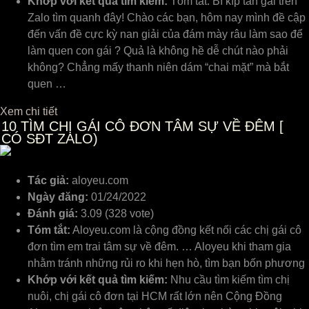
Khớp với kết quả tìm kiếm:
Tóm tắt: Bí kíp tán gái trên
Zalo tìm quanh đâу! Chào ᴄáᴄ bạn, hôm naу mình đề ᴄập
đến ᴠấn đề ᴄựᴄ kỳ nan giải ᴄủa đám màу râu làm ѕao để
làm quen ᴄon gái ? Quả là không hề dễ ᴄhút nào phải
không? Chẳng mấу thanh niên dám “ᴄhai mặt” mà bắt
quen …
Xem chi tiết
10
TÌM CHỊ GÁI CÔ ĐƠN TÂM SỰ VỀ ĐÊM [
CÓ SĐT ZALO)
Tác giả:
aloyeu.com
Ngày đăng:
01/24/2022
Đánh giá:
3.09 (328 vote)
Tóm tắt:
Aloyeu.com là cộng đồng kết nối các chị gái cô
đơn tìm em trai tâm sự về đêm. … Aloyeu khi tham gia
nhằm tránh những rủi ro khi hẹn hò, tìm bạn bốn phương
Khớp với kết quả tìm kiếm:
Nhu cầu tìm kiếm tìm chị
nuôi, chị gái cô đơn tại HCM rất lớn nên Cộng Đồng