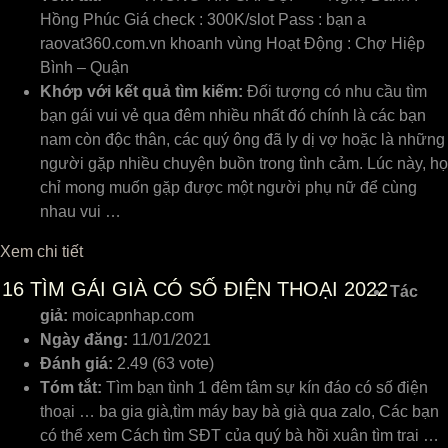
Hồng Phúc Giá check : 300K/slot Pass : bạn a
raovat360.com.vn khoanh vùng Hoạt Động : Chợ Hiệp
Bình – Quận
Khớp với kết quả tìm kiếm:
Đối tượng có nhu cầu tìm
bạn gái vui vẻ qua đêm nhiều nhất đó chính là các bạn
nam còn độc thân, các quý ông đã ly dị vợ hoặc là những
người gặp nhiều chuyện buồn trong tình cảm. Lúc này, họ
chỉ mong muốn gặp được một người phụ nữ để cùng
nhau vui …
Xem chi tiết
16
TÌM GÁI GIÀ CÓ SỐ ĐIỆN THOẠI 2022
Tác
giả:
moicapnhap.com
Ngày đăng:
11/01/2021
Đánh giá:
2.49 (63 vote)
Tóm tắt:
Tìm bạn tình 1 đêm tâm sự kín đáo có số điện
thoại … ba gia già,tìm máy bay bà già qua zalo, Các bạn
có thể xem Cách tìm SĐT của quý bà hồi xuân tìm trai …