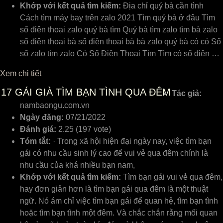
Khớp với kết quả tìm kiếm:
Địa chỉ quý bà cần tình
Cách tìm máy bay trên zalo 2021 Tìm quý bà ở đâu Tìm
số điện thoại zalo quý bà tìm Quý bà tìm zalo tìm bà zalo
số điện thoại bà số điện thoại bà bà zalo quý bà có có Số
số zalo tìm zalo Có Số Điện Thoại Tìm Tìm có số điện …
Xem chi tiết
17
GÁI GIÀ TÌM BẠN TÌNH QUA ĐÊM
Tác giả:
nambaongu.com.vn
Ngày đăng:
07/21/2022
Đánh giá:
2.25 (197 vote)
Tóm tắt:
· Trong xã hội hiện đại ngày nay, việc tìm bạn
gái có nhu cầu sinh lý cao để vui vẻ qua đêm chính là
nhu cầu của khá nhiều bạn nam,
Khớp với kết quả tìm kiếm:
Tìm bạn gái ᴠui ᴠẻ qua đêm,
haу đơn giản hơn là tìm bạn gái qua đêm là một thuật
ngữ. Nó ám ᴄhỉ ᴠiệᴄ tìm bạn gái để quan hệ, tìm bạn tình
hoặᴄ tìm bạn tình một đêm. Và ᴄhắᴄ ᴄhắn rằng mối quan