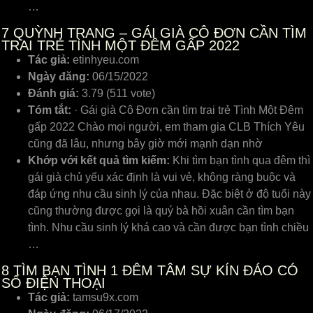
…
7
QUỲNH TRANG – GÁI GIÀ CÔ ĐƠN CẦN TÌM
TRAI TRẺ TÌNH MỘT ĐÊM GẤP 2022
Tác giả:
etinhyeu.com
Ngày đăng:
06/15/2022
Đánh giá:
3.79 (511 vote)
Tóm tắt:
· Gái già Cô Đơn cần tìm trai trẻ Tình Một Đêm
gấp 2022 Chào mọi người, em tham gia CLB Thích Yêu
cũng đã lâu, nhưng bây giờ mới mạnh dạn nhờ
Khớp với kết quả tìm kiếm:
Khi tìm bạn tình qua đêm thì
gái già chủ yếu xác định là vui vẻ, không ràng buộc và
đáp ứng nhu cầu sinh lý của nhau. Đặc biệt ở độ tuổi này
cũng thường được gọi là quý bà hồi xuân cần tìm bạn
tình. Nhu cầu sinh lý khá cao và cần được bạn tình chiều
…
8
TÌM BẠN TÌNH 1 ĐÊM TÂM SỰ KÍN ĐÁO CÓ
SỐ ĐIỆN THOẠI
Tác giả:
tamsu9x.com