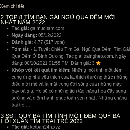
Xem chi tiết
2
TOP 8 TÌM BẠN GÁI NGỦ QUA ĐÊM MỚI
NHẤT NĂM 2022
Tác giả:
gaimuoitam.com
Ngày đăng:
05/12/2022
Đánh giá:
4.77 (517 vote)
Tóm tắt:
· 1. Tuyệt Chiêu Tìm Gái Ngủ Qua Đêm, Tìm Gái
Qua Đêm Ở Bình Dương. Tác giả: traingheo.com. Ngày
đăng: 08/10/2021 01:58 PM. Đánh giá: 3
Khớp với kết quả tìm kiếm:
Những mối tình một đêm,
cung ứng nhu yếu thích của lạ, thích thưởng thức những
điều mới mẻ và lạ mắt trong đời sống của những máy
bay bà già. Họ sẽ có những tích tắc thăng hoa đầy sung
sướng và niềm hạnh phúc toàn vẹn nhất . Những chàng
trai trẻ …
3
SĐT QUÝ BÀ TÌM TÌNH MỘT ĐÊM QUÝ BÀ
HỒI XUÂN TÌM TRAI TRẺ 2022
Tác giả:
ketban24h.xyz