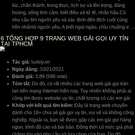
túc, chân thành, trung thực, lịch sự và tôn trọng, đàng
hoàng, sống tình cảm, biết điều và tử tế, nhân hậu.Có
nhu cầu tìm người yêu và xác định đến đích cuối cùng
hôn nhânlà người yêu, A biết ngọt ngào, chìu chuộng e …
6
TỔNG HỢP 9 TRANG WEB GÁI GỌI UY TÍN
TẠI TPHCM
Tác giả:
luxtoy.vn
Ngày đăng:
10/21/2021
Đánh giá:
3.89 (598 vote)
Tóm tắt:
Do đó, có rất nhiều các trang web gái gọi tràn
lan trên mạng Internet hiện nay. Tuy nhiên không phải ai
cũng tìm được website uy tín, chất lượng có các em gái
Khớp với kết quả tìm kiếm:
Đây là trang web chuyên
dành cho 18+ chia sẻ gái gọi uy tín, vui vẻ và không công
nghiệp. Ngoài ra, bạn sẽ được gặp các em gái gọi hàng
ngon, trình độ cao và bài bản. Đồng thời có mức giá phải
chăng tùy vào nhu cầu và lựa chọn của bạn. Do đó, …