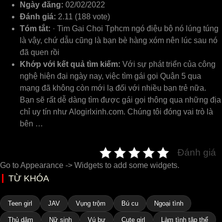
Ngày đăng:
02/02/2022
Đánh giá:
2.11 (188 vote)
Tóm tắt:
· Tim Gai Choi Tphcm ngó điệu bộ nó lúng túng
là vậy, chứ dẫu cũng là bạn bè hàng xóm nên lúc sau nó
đã quen rồi
Khớp với kết quả tìm kiếm:
Với sự phát triển của công
nghệ hiện đại ngày nay, việc tìm gái gọi Quận 5 qua
mạng đã không còn mới lạ đối với nhiều bạn trẻ nữa.
Bạn sẽ rất dễ dàng tìm được gái gọi thông qua những địa
chỉ uy tín như Alogirlxinh.com. Chúng tôi đóng vai trò là
bên …
Đánh giá
Go to Appearance -> Widgets to add some widgets.
TỪ KHÓA
Teen girl
JAV
Vụng trộm
Bú cu
Ngoại tình
Thủ dâm
Nữ sinh
Vú bự
Cute girl
Làm tình tập thể