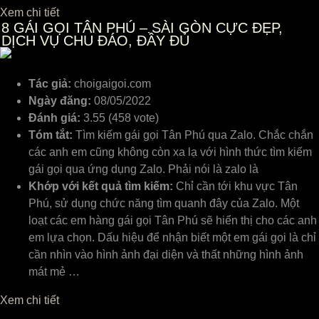
Xem chi tiết
8
GÁI GỌI TÂN PHÚ – SÀI GÒN CỰC ĐẸP,
DỊCH VỤ CHU ĐÁO, ĐẦY ĐỦ
Tác giả:
choigaigoi.com
Ngày đăng:
08/05/2022
Đánh giá:
3.55 (458 vote)
Tóm tắt:
Tìm kiếm gái gọi Tân Phú qua Zalo. Chắc chắn
các anh em cũng không còn xa lạ với hình thức tìm kiếm
gái gọi qua ứng dụng Zalo. Phải nói là zalo là
Khớp với kết quả tìm kiếm:
Chỉ cần tới khu vực Tân
Phú, sử dụng chức năng tìm quanh đây của Zalo. Một
loạt các em hàng gái gọi Tân Phú sẽ hiển thị cho các anh
em lựa chọn. Dấu hiệu để nhận biết một em gái gọi là chỉ
cần nhìn vào hình ảnh đại diện và thất những hình ảnh
mát mẻ …
Xem chi tiết