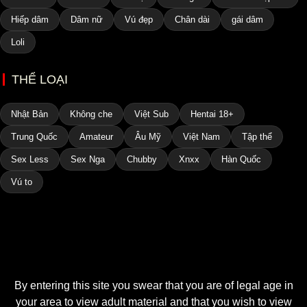
Hiếp dâm
Dâm nữ
Vú đẹp
Chân dài
gái dâm
Loli
THỂ LOẠI
Nhật Bản
Không che
Việt Sub
Hentai 18+
Trung Quốc
Amateur
Âu Mỹ
Việt Nam
Tập thể
Sex Less
Sex Nga
Chubby
Xnxx
Hàn Quốc
Vú to
By entering this site you swear that you are of legal age in
your area to view adult material and that you wish to view