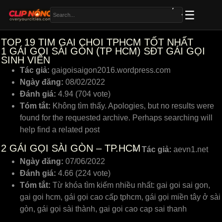
TOP 19 TIM GAI CHOI TPHCM TỐT NHẤT
1
GÁI GỌI SÀI GÒN (TP HCM) SĐT GÁI GỌI
SINH VIÊN
Tác giả:
gaigoisaigon2016.wordpress.com
Ngày đăng:
08/02/2022
Đánh giá:
4.94 (704 vote)
Tóm tắt:
Không tìm thấy. Apologies, but no results were
found for the requested archive. Perhaps searching will
help find a related post
2
GÁI GỌI SÀI GÒN – TP.HCM
Tác giả:
aevn1.net
Ngày đăng:
07/06/2022
Đánh giá:
4.66 (224 vote)
Tóm tắt:
Từ khóa tìm kiếm nhiều nhất: gai goi sai gon,
gai goi hcm, gái gọi cao cấp tphcm, gái gọi miền tây ở sài
gòn, gái gọi sài thành, gai goi cao cap sai thanh