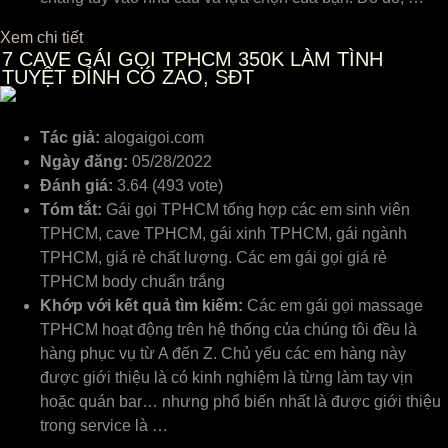
Xem chi tiết
7
CAVE GÁI GỌI TPHCM 350K LÀM TÌNH
TUYỆT ĐỈNH CÓ ZAO, SĐT
Tác giả:
alogaigoi.com
Ngày đăng:
05/28/2022
Đánh giá:
3.64 (493 vote)
Tóm tắt:
Gái gọi TPHCM tổng hợp các em sinh viên
TPHCM, cave TPHCM, gái xinh TPHCM, gái ngành
TPHCM, giá rẻ chất lượng. Các em gái gọi giá rẻ
TPHCM body chuẩn trắng
Khớp với kết quả tìm kiếm:
Các em gái gọi massage
TPHCM hoạt động trên hệ thống của chúng tôi đều là
hàng phục vụ từ A đến Z. Chủ yếu các em hàng này
được giới thiệu là có kinh nghiệm là từng làm tay vịn
hoặc quán bar… nhưng phổ biến nhất là được giới thiệu
trong service là …