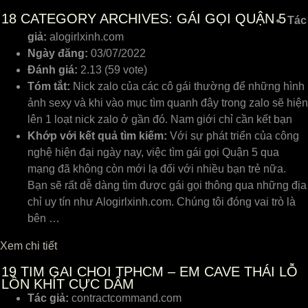
18
CATEGORY ARCHIVES: GÁI GỌI QUẬN 5
Tác
giả:
alogirlxinh.com
Ngày đăng:
03/07/2022
Đánh giá:
2.13 (59 vote)
Tóm tắt:
Nick zalo của các cô gái thường để những hình
ảnh sexy và khi vào mục tìm quanh đây trong zalo sẽ hiện
lên 1 loạt nick zalo ở gần đó. Nam giới chỉ cần kết bạn
Khớp với kết quả tìm kiếm:
Với sự phát triển của công
nghệ hiện đại ngày nay, việc tìm gái gọi Quận 5 qua
mạng đã không còn mới lạ đối với nhiều bạn trẻ nữa.
Bạn sẽ rất dễ dàng tìm được gái gọi thông qua những địa
chỉ uy tín như Alogirlxinh.com. Chúng tôi đóng vai trò là
bên …
Xem chi tiết
19
TIM GAI CHOI TPHCM – EM CAVE THÁI LỖ
LỒN KHÍT CỰC DÂM
Tác giả:
contractcommand.com