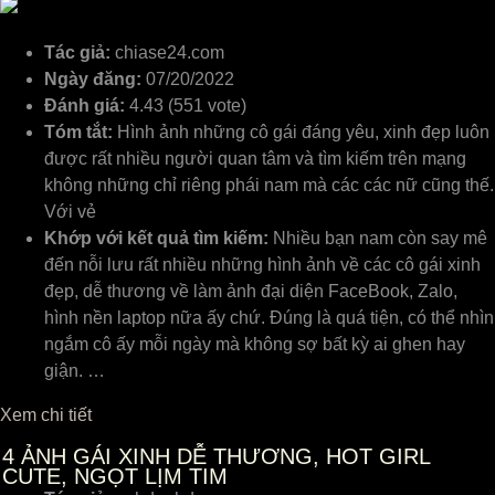
Tác giả:
chiase24.com
Ngày đăng:
07/20/2022
Đánh giá:
4.43 (551 vote)
Tóm tắt:
Hình ảnh những cô gái đáng yêu, xinh đẹp luôn
được rất nhiều người quan tâm và tìm kiếm trên mạng
không những chỉ riêng phái nam mà các các nữ cũng thế.
Với vẻ
Khớp với kết quả tìm kiếm:
Nhiều bạn nam còn say mê
đến nỗi lưu rất nhiều những hình ảnh về các cô gái xinh
đẹp, dễ thương về làm ảnh đại diện FaceBook, Zalo,
hình nền laptop nữa ấy chứ. Đúng là quá tiện, có thể nhìn
ngắm cô ấy mỗi ngày mà không sợ bất kỳ ai ghen hay
giận. …
Xem chi tiết
4
ẢNH GÁI XINH DỄ THƯƠNG, HOT GIRL
CUTE, NGỌT LỊM TIM