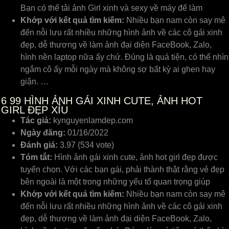
Bạn có thể tải ảnh Girl xinh và sexy về máy để làm
Khớp với kết quả tìm kiếm:
Nhiều bạn nam còn say mê
đến nỗi lưu rất nhiều những hình ảnh về các cô gái xinh
đẹp, dễ thương về làm ảnh đại diện FaceBook, Zalo,
hình nền laptop nữa ấy chứ. Đúng là quá tiện, có thể nhìn
ngắm cô ấy mỗi ngày mà không sợ bất kỳ ai ghen hay
giận. …
6
99 HÌNH ẢNH GÁI XINH CUTE, ẢNH HOT
GIRL ĐẸP XỈU
Tác giả:
kynguyenlamdep.com
Ngày đăng:
01/16/2022
Đánh giá:
3.97 (534 vote)
Tóm tắt:
Hình ảnh gái xinh cute, ảnh hot girl đẹp được
tuyển chọn. Với các bạn gái, phải thành thật rằng vẻ đẹp
bên ngoài là một trong những yếu tố quan trọng giúp
Khớp với kết quả tìm kiếm:
Nhiều bạn nam còn say mê
đến nỗi lưu rất nhiều những hình ảnh về các cô gái xinh
đẹp, dễ thương về làm ảnh đại diện FaceBook, Zalo,