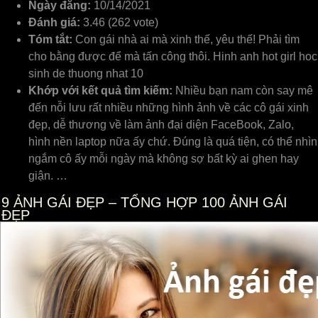
Ngày đăng:
10/14/2021
Đánh giá:
3.46 (262 vote)
Tóm tắt:
Con gái nhà ai mà xinh thế, yêu thế! Phải tìm
cho bằng được để mà tấn công thôi. Hinh anh hot girl hoc
sinh de thuong nhat 10
Khớp với kết quả tìm kiếm:
Nhiều bạn nam còn say mê
đến nỗi lưu rất nhiều những hình ảnh về các cô gái xinh
đẹp, dễ thương về làm ảnh đại diện FaceBook, Zalo,
hình nền laptop nữa ấy chứ. Đúng là quá tiện, có thể nhìn
ngắm cô ấy mỗi ngày mà không sợ bất kỳ ai ghen hay
giận. …
9
ẢNH GÁI ĐẸP – TỔNG HỢP 100 ẢNH GÁI
ĐẸP