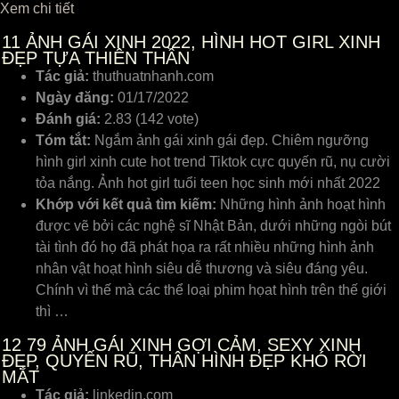
Xem chi tiết
11
ẢNH GÁI XINH 2022, HÌNH HOT GIRL XINH
ĐẸP TỰA THIÊN THẦN
Tác giả:
thuthuatnhanh.com
Ngày đăng:
01/17/2022
Đánh giá:
2.83 (142 vote)
Tóm tắt:
Ngắm ảnh gái xinh gái đẹp. Chiêm ngưỡng
hình girl xinh cute hot trend Tiktok cực quyến rũ, nụ cười
tỏa nắng. Ảnh hot girl tuổi teen học sinh mới nhất 2022
Khớp với kết quả tìm kiếm:
Những hình ảnh hoạt hình
được vẽ bởi các nghệ sĩ Nhật Bản, dưới những ngòi bút
tài tình đó họ đã phát họa ra rất nhiều những hình ảnh
nhân vật hoạt hình siêu dễ thương và siêu đáng yêu.
Chính vì thế mà các thể loại phim họat hình trên thế giới
thì …
12
79 ẢNH GÁI XINH GỢI CẢM, SEXY XINH
ĐẸP, QUYẾN RŨ, THÂN HÌNH ĐẸP KHÓ RỜI
MẮT
Tác giả:
linkedin.com