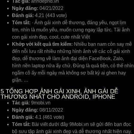
Tác giả:
anhdephd.vn
Ngày đăng:
04/21/2022
Đánh giá:
4.21 (443 vote)
Tóm tắt:
· Ảnh gái xinh dễ thương, đáng yêu, ngọt lịm
tim, nhìn là muốn yêu, muốn cưng ngay lập tức. Tải ảnh
con gái xinh đẹp, cool, cute nhất Việt
Khớp với kết quả tìm kiếm:
Nhiều bạn nam còn say mê
đến nỗi lưu rất nhiều những hình ảnh về các cô gái xinh
đẹp, dễ thương về làm ảnh đại diện FaceBook, Zalo,
hình nền laptop nữa ấy chứ. Đúng là quá tiện, có thể nhìn
ngắm cô ấy mỗi ngày mà không sợ bất kỳ ai ghen hay
giận. …
5
TỔNG HỢP ẢNH GÁI XINH, ẢNH GÁI DỄ
THƯƠNG NHẤT CHO ANDROID, IPHONE
Tác giả:
9mobi.vn
Ngày đăng:
08/11/2022
Đánh giá:
4.1 (461 vote)
Tóm tắt:
Bài viết dưới đây 9Mobi.vn sẽ gửi đến bạn đọc
bộ sưu tập ảnh gái xinh đẹp và dễ thương nhất hiện nay.