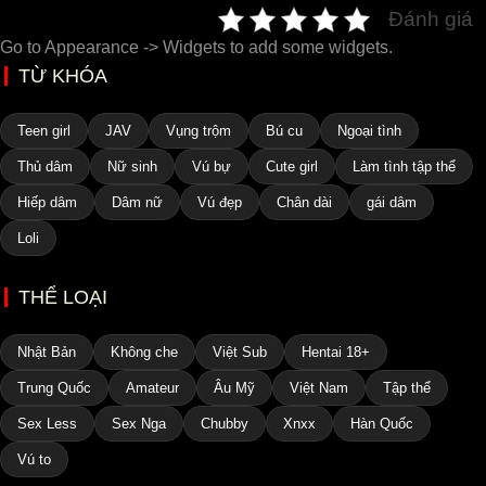
Đánh giá
Go to Appearance -> Widgets to add some widgets.
TỪ KHÓA
Teen girl
JAV
Vụng trộm
Bú cu
Ngoại tình
Thủ dâm
Nữ sinh
Vú bự
Cute girl
Làm tình tập thể
Hiếp dâm
Dâm nữ
Vú đẹp
Chân dài
gái dâm
Loli
THỂ LOẠI
Nhật Bản
Không che
Việt Sub
Hentai 18+
Trung Quốc
Amateur
Âu Mỹ
Việt Nam
Tập thể
Sex Less
Sex Nga
Chubby
Xnxx
Hàn Quốc
Vú to