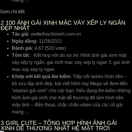
Xem chi tiết
2
100 ẢNH GÁI XINH MẶC VÁY XẾP LY NGẮN
ĐẸP NHẤT
Tác giả:
viettelhochiminh.com.vn
Ngày đăng:
11/26/2021
Đánh giá:
4.67 (520 vote)
Tóm tắt:
· Kết hợp với áo sơ mi. Hình ảnh gái xinh mặc
váy xếp ly ngắn. gai xinh mac vay xep ly ngan 3. gai xinh
mac vay xep ly ngan
Khớp với kết quả tìm kiếm:
Tiếp nối series hình nền –
bộ sưu tập ảnh đẹp, bài viết hôm nay Mega sẽ đem đến
“vitamin gái xinh” cho các bạn. Nếu đang tìm kiếm những
hình ảnh gái xinh che mặt dễ thương để làm hình nền
máy tính – điện thoại, chắc chắn vibes của các cô gái
mang …
3
GIRL CUTE – TỔNG HỢP HÌNH ẢNH GÁI
XINH DỄ THƯƠNG NHẤT HỆ MẶT TRỜI