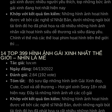
gái xinh được nhiều người yêu thích, top những bức ảnh
gái xinh đang hot nhất hiện nay
Khớp với kết quả tìm kiếm:
Những hình ảnh hoạt hình
được vẽ bởi các nghệ sĩ Nhật Bản, dưới những ngòi bút
tài tình đó họ đã phát họa ra rất nhiều những hình ảnh
nhân vật hoạt hình siêu dễ thương và siêu đáng yêu.
Chính vì thế mà các thể loại phim họat hình trên thế giới
thì …
14
TOP 399 HÌNH ẢNH GÁI XINH NHẤT THẾ
GIỚI – NHÌN LÀ MÊ
Tác giả:
luv.vn
Ngày đăng:
04/13/2022
Đánh giá:
2.64 (192 vote)
Tóm tắt:
· Bộ sưu tập những hình ảnh Gái Xinh đẹp,
Cute, Cool và dễ thương – Hot girl xinh Sexy 18+ nhất
hiện nay. Đây là những hình ảnh về các cô gái
Khớp với kết quả tìm kiếm:
Những hình ảnh hoạt hình
được vẽ bởi các nghệ sĩ Nhật Bản, dưới những ngòi bút
tài tình đó họ đã phát họa ra rất nhiều những hình ảnh