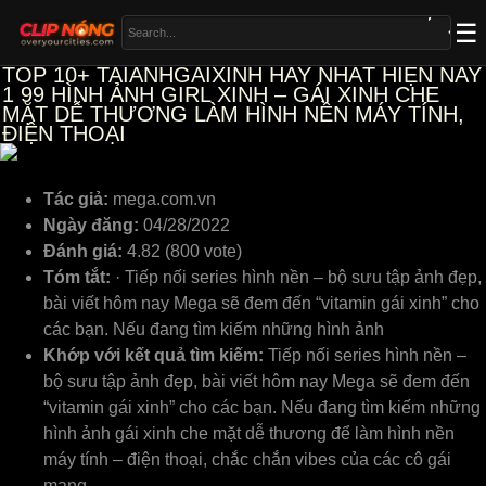
TOP 10+ TAIANHGAIXINH HAY NHẤT HIỆN NAY
1
99 HÌNH ẢNH GIRL XINH – GÁI XINH CHE
MẶT DỄ THƯƠNG LÀM HÌNH NỀN MÁY TÍNH,
ĐIỆN THOẠI
Tác giả:
mega.com.vn
Ngày đăng:
04/28/2022
Đánh giá:
4.82 (800 vote)
Tóm tắt:
· Tiếp nối series hình nền – bộ sưu tập ảnh đẹp,
bài viết hôm nay Mega sẽ đem đến “vitamin gái xinh” cho
các bạn. Nếu đang tìm kiếm những hình ảnh
Khớp với kết quả tìm kiếm:
Tiếp nối series hình nền –
bộ sưu tập ảnh đẹp, bài viết hôm nay Mega sẽ đem đến
“vitamin gái xinh” cho các bạn. Nếu đang tìm kiếm những
hình ảnh gái xinh che mặt dễ thương để làm hình nền
máy tính – điện thoại, chắc chắn vibes của các cô gái
mang …