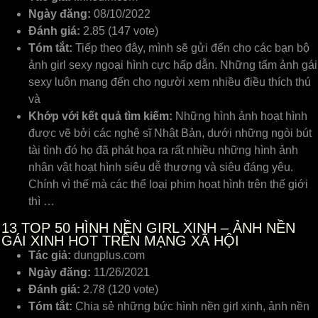
Ngày đăng:
08/10/2022
Đánh giá:
2.85 (147 vote)
Tóm tắt:
Tiếp theo đây, mình sẽ gửi đến cho các bạn bộ
ảnh girl sexy ngoại hình cực hấp dẫn. Những tấm ảnh gái
sexy luôn mang đến cho người xem nhiều điều thích thú
và
Khớp với kết quả tìm kiếm:
Những hình ảnh hoạt hình
được vẽ bởi các nghệ sĩ Nhật Bản, dưới những ngòi bút
tài tình đó họ đã phát họa ra rất nhiều những hình ảnh
nhân vật hoạt hình siêu dễ thương và siêu đáng yêu.
Chính vì thế mà các thể loại phim họat hình trên thế giới
thì …
13
TOP 50 HÌNH NỀN GIRL XINH – ẢNH NỀN
GÁI XINH HOT TRÊN MẠNG XÃ HỘI
Tác giả:
dungplus.com
Ngày đăng:
11/26/2021
Đánh giá:
2.78 (120 vote)
Tóm tắt:
Chia sẻ những bức hình nền girl xinh, ảnh nền