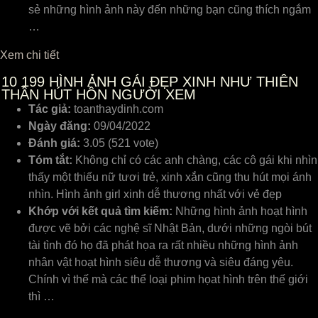
sẻ những hình ảnh này đến những bạn cũng thích ngắm
…
Xem chi tiết
10
199 HÌNH ẢNH GÁI ĐẸP XINH NHƯ THIÊN
THẦN HÚT HỒN NGƯỜI XEM
Tác giả:
toanthaydinh.com
Ngày đăng:
09/04/2022
Đánh giá:
3.05 (521 vote)
Tóm tắt:
Không chỉ có các anh chàng, các cô gái khi nhìn
thấy một thiếu nữ tươi trẻ, xinh xắn cũng thu hút mọi ánh
nhìn. Hình ảnh girl xinh dễ thương nhất với vẻ đẹp
Khớp với kết quả tìm kiếm:
Những hình ảnh hoạt hình
được vẽ bởi các nghệ sĩ Nhật Bản, dưới những ngòi bút
tài tình đó họ đã phát họa ra rất nhiều những hình ảnh
nhân vật hoạt hình siêu dễ thương và siêu đáng yêu.
Chính vì thế mà các thể loại phim họat hình trên thế giới
thì …