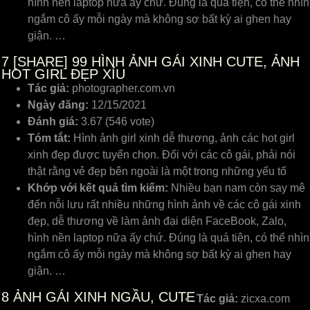
hình nền laptop nữa ấy chứ. Đúng là quá tiện, có thể nhìn
ngắm cô ấy mỗi ngày mà không sợ bất kỳ ai ghen hay
giận. …
7
[SHARE] 99 HÌNH ẢNH GÁI XINH CUTE, ẢNH
HOT GIRL ĐẸP XỈU
Tác giả:
photographer.com.vn
Ngày đăng:
12/15/2021
Đánh giá:
3.67 (546 vote)
Tóm tắt:
Hình ảnh girl xinh dễ thương, ảnh các hot girl
xinh đẹp được tuyển chọn. Đối với các cô gái, phải nói
thật rằng vẻ đẹp bên ngoài là một trong những yếu tố
Khớp với kết quả tìm kiếm:
Nhiều bạn nam còn say mê
đến nỗi lưu rất nhiều những hình ảnh về các cô gái xinh
đẹp, dễ thương về làm ảnh đại diện FaceBook, Zalo,
hình nền laptop nữa ấy chứ. Đúng là quá tiện, có thể nhìn
ngắm cô ấy mỗi ngày mà không sợ bất kỳ ai ghen hay
giận. …
8
ẢNH GÁI XINH NGẦU, CUTE
Tác giả:
zicxa.com