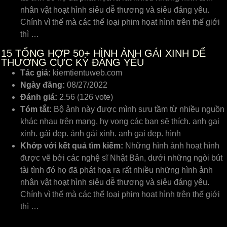
nhân vật hoạt hình siêu dễ thương và siêu đáng yêu.
Chính vì thế mà các thể loại phim họat hình trên thế giới
thì …
15
TỔNG HỢP 50+ HÌNH ẢNH GÁI XINH DỂ
THƯƠNG CỰC KỲ ĐÁNG YÊU
Tác giả:
kiemtientuweb.com
Ngày đăng:
08/27/2022
Đánh giá:
2.56 (126 vote)
Tóm tắt:
Bộ ảnh này được mình sưu tầm từ nhiều nguồn
khác nhau trên mạng, hy vọng các bạn sẽ thích. anh gai
xinh. gái đẹp. ảnh gái xinh. anh gai dep. hình
Khớp với kết quả tìm kiếm:
Những hình ảnh hoạt hình
được vẽ bởi các nghệ sĩ Nhật Bản, dưới những ngòi bút
tài tình đó họ đã phát họa ra rất nhiều những hình ảnh
nhân vật hoạt hình siêu dễ thương và siêu đáng yêu.
Chính vì thế mà các thể loại phim họat hình trên thế giới
thì …