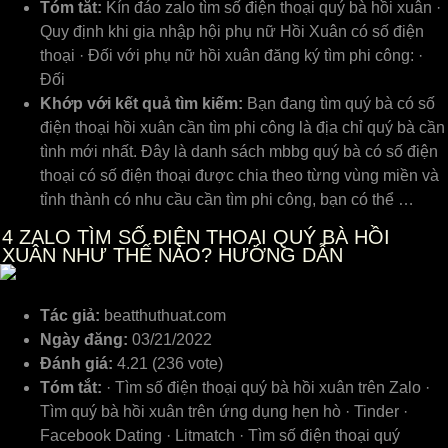
Tóm tắt:
Kín đáo zalo tìm số điện thoại quý bà hồi xuân ·
Quy định khi gia nhập hội phụ nữ Hồi Xuân có số điện
thoại · Đối với phụ nữ hồi xuân đăng ký tìm phi công: ·
Đối
Khớp với kết quả tìm kiếm:
Bạn đang tìm quý bà có số
điện thoại hồi xuân cần tìm phi công là địa chỉ quý bà cần
tình mới nhất. Đây là danh sách mbbg quý bà có số điện
thoại có số điện thoại được chia theo từng vùng miền và
tỉnh thành có nhu cầu cần tìm phi công, bạn có thể …
4
ZALO TÌM SỐ ĐIỆN THOẠI QUÝ BÀ HỒI
XUÂN NHƯ THẾ NÀO? HƯỚNG DẪN
Tác giả:
beatthuthuat.com
Ngày đăng:
03/21/2022
Đánh giá:
4.21 (236 vote)
Tóm tắt:
· Tìm số điện thoại quý bà hồi xuân trên Zalo ·
Tìm quý bà hồi xuân trên ứng dụng hẹn hò · Tinder ·
Facebook Dating · Litmatch · Tìm số điện thoại quý