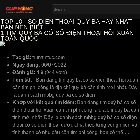
TOP 10+ SO DIEN THOAI QUY BA HAY NHẤT,
BẠN NÊN BIẾT
1
TÌM QUÝ BÀ CÓ SỐ ĐIỆN THOẠI HỒI XUÂN
TOÀN QUỐC
Tác giả:
trumtintuc.com
Ngày đăng:
06/07/2022
Đánh giá:
4.9 (944 vote)
Tóm tắt:
· Bạn đang tìm quý bà có số điện thoại hồi xuân
cần tìm phi công là địa chỉ quý bà cần tình mới nhất. Đây
là danh sách mbbg quý bà có số điện
Khớp với kết quả tìm kiếm:
Bạn đang tìm quý bà có số
điện thoại hồi xuân cần tìm phi công là địa chỉ quý bà cần
tình mới nhất. Đây là danh sách mbbg quý bà có số điện
thoại có số điện thoại được chia theo từng vùng miền và
tỉnh thành có nhu cầu cần tìm phi công, bạn có thể …