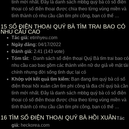
tình mới nhất. Đây là danh sách mbbg quý bà có số điện
thoại có số điện thoại được chia theo từng vùng miền và
tỉnh thành có nhu cầu cần tìm phi công, bạn có thể …
15
SỐ ĐIỆN THOẠI QUÝ BÀ TÌM TRAI BAO CÓ
NHU CẦU CAO
Tác giả:
etinhyeu.com
Ngày đăng:
04/17/2022
Đánh giá:
2.41 (143 vote)
Tóm tắt:
· Danh sách số điện thoại Quý Bà tìm trai bao có
nhu cầu cao bao gồm các thành viên nữ dư giả về mặt tài
chính nhưng đời sống tình dục lại có
Khớp với kết quả tìm kiếm:
Bạn đang tìm quý bà có số
điện thoại hồi xuân cần tìm phi công là địa chỉ quý bà cần
tình mới nhất. Đây là danh sách mbbg quý bà có số điện
thoại có số điện thoại được chia theo từng vùng miền và
tỉnh thành có nhu cầu cần tìm phi công, bạn có thể …
16
TÌM SỐ ĐIỆN THOẠI QUÝ BÀ HỒI XUÂN
Tác
giả:
heckorea.com