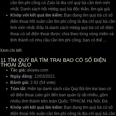
cần tìm phi công có Zalo là địa chỉ quý bà cần tình mới
nhất. Danh sách hội mbbg quý bà độc thân, tìm gái già
Khớp với kết quả tìm kiếm:
Bạn đang tìm quý bà có số
điện thoại hồi xuân cần tìm phi công là địa chỉ quý bà cần
tình mới nhất. Đây là danh sách mbbg quý bà có số điện
thoại có số điện thoại được chia theo từng vùng miền và
tỉnh thành có nhu cầu cần tìm phi công, bạn có thể …
Xem chi tiết
11
TÌM QUÝ BÀ TÌM TRAI BAO CÓ SỐ ĐIỆN
THOẠI ZALO
Tác giả:
aloyeu.com
Ngày đăng:
12/03/2021
Đánh giá:
2.92 (54 vote)
Tóm tắt:
Hiện tại danh sách của Quý Bà tìm trai bao có
số điện thoại zalo gửi đến ban quản lý rất nhiều, gồm
nhiều tỉnh thành trên toàn Quốc: TPHCM, Hà Nội, Đà
Khớp với kết quả tìm kiếm:
Bạn đang tìm quý bà có số
điện thoại hồi xuân cần tìm phi công là địa chỉ quý bà cần