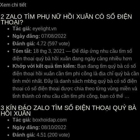
Xem chi tiết
2
ZALO TÌM PHỤ NỮ HỒI XUÂN CÓ SỐ ĐIỆN
THOẠI?
Tác giả:
eyelight.vn
Ngày đăng:
07/08/2022
Đánh giá:
4.72 (597 vote)
Tóm tắt:
18 thg 3, 2021 — Để đáp ứng nhu cầu tìm số
điện thoại quý bà hồi xuân đang ngày càng nhiều hơn
Khớp với kết quả tìm kiếm:
Bạn đang tìm quý bà có số
điện thoại hồi xuân cần tìm phi công là địa chỉ quý bà cần
tình mới nhất. Đây là danh sách mbbg quý bà có số điện
thoại có số điện thoại được chia theo từng vùng miền và
tỉnh thành có nhu cầu cần tìm phi công, bạn có thể …
3
KÍN ĐÁO ZALO TÌM SỐ ĐIỆN THOẠI QUÝ BÀ
HỒI XUÂN
Tác giả:
boxhoidap.com
Ngày đăng:
08/10/2022
Đánh giá:
4.51 (200 vote)