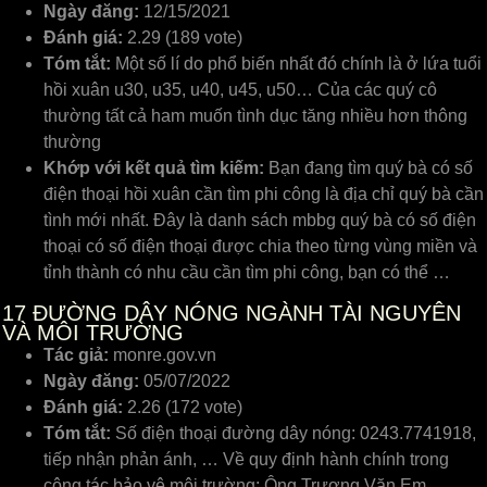
Ngày đăng:
12/15/2021
Đánh giá:
2.29 (189 vote)
Tóm tắt:
Một số lí do phổ biến nhất đó chính là ở lứa tuổi
hồi xuân u30, u35, u40, u45, u50… Của các quý cô
thường tất cả ham muốn tình dục tăng nhiều hơn thông
thường
Khớp với kết quả tìm kiếm:
Bạn đang tìm quý bà có số
điện thoại hồi xuân cần tìm phi công là địa chỉ quý bà cần
tình mới nhất. Đây là danh sách mbbg quý bà có số điện
thoại có số điện thoại được chia theo từng vùng miền và
tỉnh thành có nhu cầu cần tìm phi công, bạn có thể …
17
ĐƯỜNG DÂY NÓNG NGÀNH TÀI NGUYÊN
VÀ MÔI TRƯỜNG
Tác giả:
monre.gov.vn
Ngày đăng:
05/07/2022
Đánh giá:
2.26 (172 vote)
Tóm tắt:
Số điện thoại đường dây nóng: 0243.7741918,
tiếp nhận phản ánh, … Về quy định hành chính trong
công tác bảo vệ môi trường: Ông Trương Văn Em,