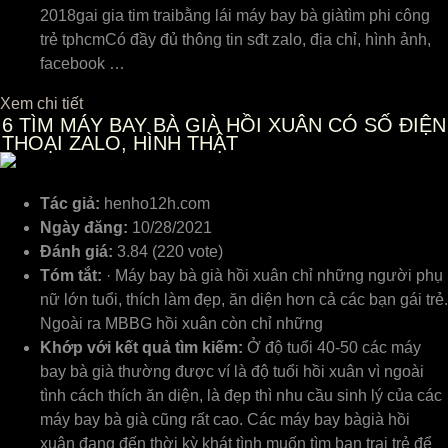
2018gai gia tim traibằng lái máy bay bà giàtìm phi công
trẻ tphcmCó đầy đủ thông tin sđt zalo, địa chỉ, hình ảnh,
facebook …
Xem chi tiết
6
TÌM MÁY BAY BÀ GIÀ HỒI XUÂN CÓ SỐ ĐIỆN
THOẠI ZALO, HÌNH THẬT
Tác giả:
henho12h.com
Ngày đăng:
10/28/2021
Đánh giá:
3.84 (220 vote)
Tóm tắt:
· Máy bay bà già hồi xuân chỉ những người phụ
nữ lớn tuổi, thích làm đẹp, ăn diện hơn cả các bạn gái trẻ.
Ngoài ra MBBG hồi xuân còn chỉ những
Khớp với kết quả tìm kiếm:
Ở độ tuổi 40-50 các máy
bay bà già thường được ví là độ tuổi hồi xuân vì ngoài
tình cách thích ăn diện, là đẹp thì nhu cầu sinh lý của các
máy bay bà già cũng rất cao. Các máy bay bàgià hồi
xuân đang đến thời kỳ khát tình muốn tìm bạn trai trẻ để