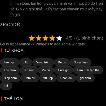
tính an toàn, tôn trọng và văn minh với nhau. Do đó Hẹn
Hò 12h xin giới thiệu đến các bạn chuyên mục Máy bay
bà già …
Xem chi tiết
4/5 - (1 bình chọn)
Go to Appearance -> Widgets to add some widgets.
TỪ KHÓA
Teen girl
JAV
Vụng trộm
Bú cu
Ngoại tình
Thủ dâm
Nữ sinh
Vú bự
Cute girl
Làm tình tập thể
Hiếp dâm
Dâm nữ
Vú đẹp
Chân dài
gái dâm
Loli
THỂ LOẠI