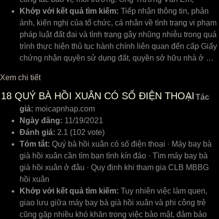
Khớp với kết quả tìm kiếm:
Tiếp nhận thông tin, phản
ánh, kiến nghị của tổ chức, cá nhân về tình trạng vi phạm
pháp luật đất đai và tình trạng gây nhũng nhiễu trong quá
trình thực hiện thủ tục hành chính liên quan đến cấp Giấy
chứng nhận quyền sử dụng đất, quyền sở hữu nhà ở …
Xem chi tiết
18
QUÝ BÀ HỒI XUÂN CÓ SỐ ĐIỆN THOẠI
Tác
giả:
moicapnhap.com
Ngày đăng:
11/19/2021
Đánh giá:
2.1 (102 vote)
Tóm tắt:
Quý bà hồi xuân có số điện thoại · Máy bay bà
già hồi xuân cần tìm bạn tình kín đáo · Tìm máy bay bà
già hồi xuân ở đâu · Quy định khi tham gia CLB MBBG
hồi xuân
Khớp với kết quả tìm kiếm:
Tuy nhiên việc làm quen,
giao lưu giữa máy bay bà già hồi xuân và phi công trẻ
cũng gặp nhiều khó khăn trong việc bảo mật, đảm bảo