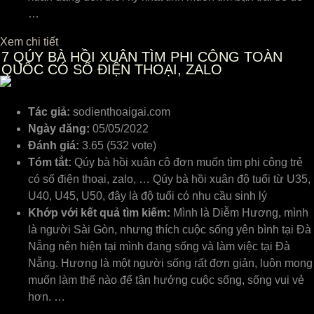
…
Xem chi tiết
7
QÚY BÀ HỒI XUÂN TÌM PHI CÔNG TOÀN
QUỐC CÓ SỐ ĐIỆN THOẠI, ZALO
Tác giả:
sodienthoaigai.com
Ngày đăng:
05/05/2022
Đánh giá:
3.65 (532 vote)
Tóm tắt:
Qúy bà hồi xuân cô đơn muốn tìm phi công trẻ
có số điện thoại, zalo, … Qúy bà hồi xuân độ tuổi từ U35,
U40, U45, U50, đây là độ tuổi có nhu cầu sinh lý
Khớp với kết quả tìm kiếm:
Mình là Diễm Hương, mình
là người Sài Gòn, nhưng thích cuộc sống yên bình tại Đà
Nẵng nên hiện tại mình đang sống và làm việc tại Đà
Nẵng. Hương là một người sống rất đơn giản, luôn mong
muốn làm thế nào để tận hưởng cuộc sống, sống vui vẻ
hơn. …