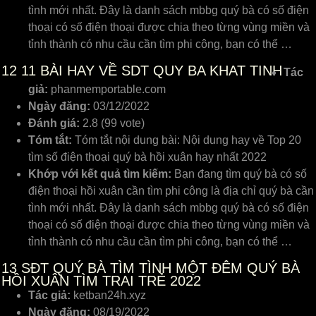
tình mới nhất. Đây là danh sách mbbg quý bà có số điện
thoại có số điện thoại được chia theo từng vùng miền và
tỉnh thành có nhu cầu cần tìm phi công, bạn có thể …
12
11 BÀI HAY VỀ SDT QUY BA KHAT TINH
Tác
giả:
phanmemportable.com
Ngày đăng:
03/12/2022
Đánh giá:
2.8 (99 vote)
Tóm tắt:
Tóm tắt nội dung bài: Nội dung hay về Top 20
tìm số điện thoại quý bà hồi xuân hay nhất 2022
Khớp với kết quả tìm kiếm:
Bạn đang tìm quý bà có số
điện thoại hồi xuân cần tìm phi công là địa chỉ quý bà cần
tình mới nhất. Đây là danh sách mbbg quý bà có số điện
thoại có số điện thoại được chia theo từng vùng miền và
tỉnh thành có nhu cầu cần tìm phi công, bạn có thể …
13
SĐT QUÝ BÀ TÌM TÌNH MỘT ĐÊM QUÝ BÀ
HỒI XUÂN TÌM TRAI TRẺ 2022
Tác giả:
ketban24h.xyz
Ngày đăng:
08/19/2022