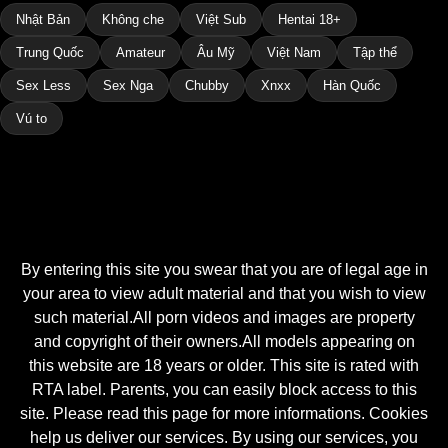
Nhật Bản
Không che
Việt Sub
Hentai 18+
Trung Quốc
Amateur
Âu Mỹ
Việt Nam
Tập thể
Sex Less
Sex Nga
Chubby
Xnxx
Hàn Quốc
Vú to
By entering this site you swear that you are of legal age in
your area to view adult material and that you wish to view
such material.All porn videos and images are property
and copyright of their owners.All models appearing on
this website are 18 years or older. This site is rated with
RTA label. Parents, you can easily block access to this
site. Please read this page for more informations. Cookies
help us deliver our services. By using our services, you