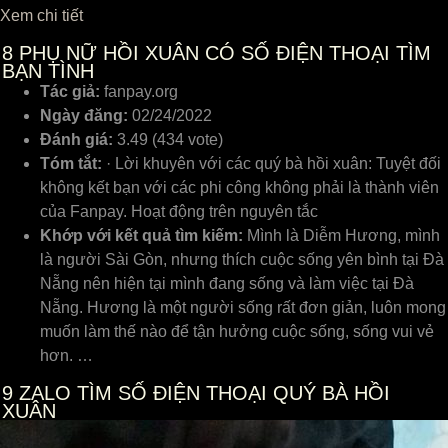
Xem chi tiết
8
PHỤ NỮ HỒI XUÂN CÓ SỐ ĐIỆN THOẠI TÌM
BẠN TÌNH
Tác giả:
fanpay.org
Ngày đăng:
02/24/2022
Đánh giá:
3.49 (434 vote)
Tóm tắt:
· Lời khuyên với các quý bà hồi xuân: Tuyệt đối
không kết bạn với các phi công không phải là thành viên
của Fanpay. Hoạt động trên nguyên tắc
Khớp với kết quả tìm kiếm:
Mình là Diễm Hương, mình
là người Sài Gòn, nhưng thích cuộc sống yên bình tại Đà
Nẵng nên hiện tại mình đang sống và làm việc tại Đà
Nẵng. Hương là một người sống rất đơn giản, luôn mong
muốn làm thế nào để tận hưởng cuộc sống, sống vui vẻ
hơn. …
9
ZALO TÌM SỐ ĐIỆN THOẠI QUÝ BÀ HỒI
XUÂN