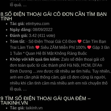
lỗ quá. …
8
SỐ ĐIỆN THOẠI GÁI CÔ ĐƠN CẦN TÌM BẠN
TÌNH
Tác giả:
etinhyeu.com
Ngày đăng:
08/09/2022
Đánh giá:
3.42 (411 vote)
Tóm tắt:
· Số Điện Thoại Gái Cô Đơn
Cần Tìm Bạn
Trai Làm Tình
Siêu ZÂM Miễn Phí 100%
Gặp 3 lần
1 Tuần * Quan Hệ Bí Mật Không Ràng Buộc
Khớp với kết quả tìm kiếm:
Zalo số điện thoại gái cô
đơn toàn quốc từ các thành phố Hà Nội, HCM, Dĩ An
Bình Dương …vvv được rất nhiều ae tìm hiểu. Tuy nhiên,
anh em cần phải thông cảm, gái cô đơn cũng là người,
nhiều khi cần tình cảm mà nhiều anh em nói chuyện thô
lỗ quá. …
9
TÌM SỐ ĐIỆN THOẠI GÁI QUA ĐÊM –
TAIKINH.VN
Tác giả:
taikinh.vn