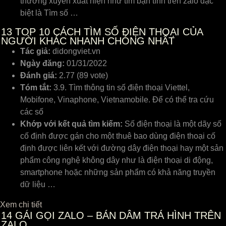
thường xuyên xuất hiện như tìm bạn tình trên zalo đặc
biệt là Tìm số …
13
TOP 10 CÁCH TÌM SỐ ĐIỆN THOẠI CỦA
NGƯỜI KHÁC NHANH CHÓNG NHẤT
Tác giả:
didongviet.vn
Ngày đăng:
01/31/2022
Đánh giá:
2.77 (89 vote)
Tóm tắt:
3.9. Tìm thông tin số điện thoại Viettel,
Mobifone, Vinaphone, Vietnamobile. Để có thể tra cứu
các số
Khớp với kết quả tìm kiếm:
Số điện thoại là một dãy số
cố định được gán cho một thuê bao dùng điện thoại cố
định được liên kết với đường dây điện thoại hay một sản
phẩm công nghệ không dây như là điện thoại di động,
smartphone hoặc những sản phẩm có khả năng truyền
dữ liệu …
Xem chi tiết
14
GÁI GỌI ZALO – BÁN DÂM TRÁ HÌNH TRÊN
ZALO