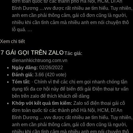
đơn toàn quốc từ các thành phố Hà Nội, HCM, Dĩ An
Bình Dương …vvv được rất nhiều ae tìm hiểu. Tuy nhiên,
anh em cần phải thông cảm, gái cô đơn cũng là người,
nhiều khi cần tình cảm mà nhiều anh em nói chuyện thô
lỗ quá. …
Xem chi tiết
7
GÁI GỌI TRÊN ZALO
Tác giả:
dienanhkichtruong.com.vn
Ngày đăng:
02/26/2022
Đánh giá:
3.66 (420 vote)
Tóm tắt:
· Chính vì thế các chị em gọi nhanh chóng tận
dụng tối đa cơ hội này để biến đổi gái Điện thoại tư vấn
bên trên zalo để thích khách dễ dàng
Khớp với kết quả tìm kiếm:
Zalo số điện thoại gái cô
đơn toàn quốc từ các thành phố Hà Nội, HCM, Dĩ An
Bình Dương …vvv được rất nhiều ae tìm hiểu. Tuy nhiên,
anh em cần phải thông cảm, gái cô đơn cũng là người,
nhiều khi cần tình cảm mà nhiều anh em nói chuyện thô