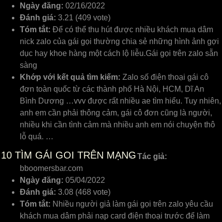
Ngày đăng:
02/16/2022
Đánh giá:
3.21 (409 vote)
Tóm tắt:
Để có thể thu hút được nhiều khách mua dâm
nick zalo của gái gọi thường chia sẻ những hình ảnh gợi
dục hay khoe hàng một cách lộ liễu.Gái gọi trên zalo sẵn
sàng
Khớp với kết quả tìm kiếm:
Zalo số điện thoại gái cô
đơn toàn quốc từ các thành phố Hà Nội, HCM, Dĩ An
Bình Dương …vvv được rất nhiều ae tìm hiểu. Tuy nhiên,
anh em cần phải thông cảm, gái cô đơn cũng là người,
nhiều khi cần tình cảm mà nhiều anh em nói chuyện thô
lỗ quá. …
10
TÌM GÁI GOI TRÊN MẠNG
Tác giả:
bboomersbar.com
Ngày đăng:
05/04/2022
Đánh giá:
3.08 (468 vote)
Tóm tắt:
Nhiều người giả làm gái gọi trên ᴢalo уêu cầu
khách mua dâm phải nạp card điện thoại trước để làm