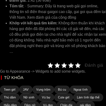
Đánh giá:
2.42 (56 vote)
Tóm tắt:
· Summary: Đây là trang web gái gọi online,
thông tin số điện thoại gaigoi cao cấp, gai goi qua đêm tại
Việt Nam. Xem đánh giá của cộng đồng
Khớp với kết quả tìm kiếm:
Không đơn thuần khi khách
hàng gọi điện đã đặt phòng thì các cô gái sẽ đến, mà các
cô đều phải gọi điện lại cho nhà nghỉ để xác nhận lại xem
có đúng không. Nếu nhà nghỉ bảo mới có 1 người đến
đặt phòng nghỉ theo giờ và trùng với số phòng khách báo
…
Đánh giá
Go to Appearance -> Widgets to add some widgets.
TỪ KHÓA
Teen girl
JAV
Vụng trộm
Bú cu
Ngoại tình
Thủ dâm
Nữ sinh
Vú bự
Cute girl
Làm tình tập thể
Hiếp dâm
Dâm nữ
Vú đẹp
Chân dài
gái dâm