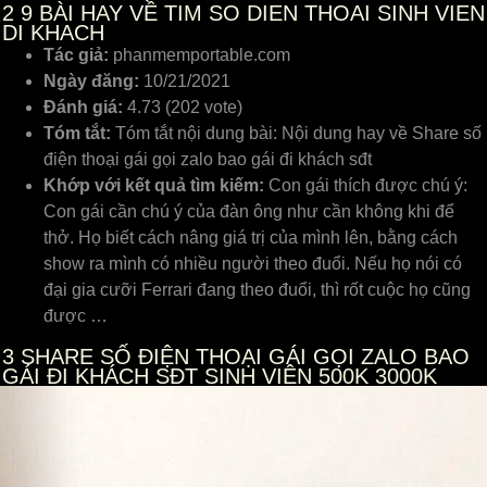
2
9 BÀI HAY VỀ TIM SO DIEN THOAI SINH VIEN
DI KHACH
Tác giả:
phanmemportable.com
Ngày đăng:
10/21/2021
Đánh giá:
4.73 (202 vote)
Tóm tắt:
Tóm tắt nội dung bài: Nội dung hay về Share số
điện thoại gái gọi zalo bao gái đi khách sđt
Khớp với kết quả tìm kiếm:
Con gái thích được chú ý:
Con gái cần chú ý của đàn ông như cần không khi để
thở. Họ biết cách nâng giá trị của mình lên, bằng cách
show ra mình có nhiều người theo đuổi. Nếu họ nói có
đại gia cưỡi Ferrari đang theo đuổi, thì rốt cuộc họ cũng
được …
3
SHARE SỐ ĐIỆN THOẠI GÁI GỌI ZALO BAO
GÁI ĐI KHÁCH SĐT SINH VIÊN 500K 3000K