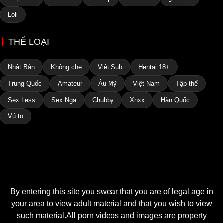
Loli
THỂ LOẠI
Nhật Bản
Không che
Việt Sub
Hentai 18+
Trung Quốc
Amateur
Âu Mỹ
Việt Nam
Tập thể
Sex Less
Sex Nga
Chubby
Xnxx
Hàn Quốc
Vú to
By entering this site you swear that you are of legal age in
your area to view adult material and that you wish to view
such material.All porn videos and images are property