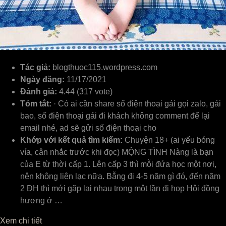
Tác giả:
blogthuoc115.wordpress.com
Ngày đăng:
11/17/2021
Đánh giá:
4.44 (317 vote)
Tóm tắt:
· Có ai cần share số điện thoại gái gọi zalo, gái
bao, số điện thoại gái đi khách không comment để lại
email nhé, ad sẽ gửi số điện thoại cho
Khớp với kết quả tìm kiếm:
Chuyện 18+ (ai yếu bóng
vía, cân nhắc trước khi đọc) MỘNG TÌNH Nàng là bạn
của E từ thời cấp 1. Lên cấp 3 thì mỗi đứa học một nơi,
nên không liên lạc nữa. Bẵng đi 4-5 năm gì đó, đến năm
2 ĐH thì mới gặp lại nhau trong một lần đi họp Hội đồng
hương ở …
Xem chi tiết