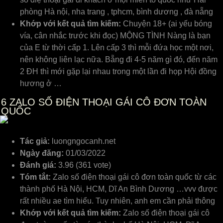
phòng Hà nội, nha trang , tphcm, bình dương , đà nẵng
Khớp với kết quả tìm kiếm:
Chuyện 18+ (ai yếu bóng
vía, cân nhắc trước khi đọc) MỘNG TÌNH Nàng là bạn
của E từ thời cấp 1. Lên cấp 3 thì mỗi đứa học một nơi,
nên không liên lạc nữa. Bẵng đi 4-5 năm gì đó, đến năm
2 ĐH thì mới gặp lại nhau trong một lần đi họp Hội đồng
hương ở …
6
ZALO SỐ ĐIỆN THOẠI GÁI CÔ ĐƠN TOÀN
QUỐC
Tác giả:
luongngocanh.net
Ngày đăng:
01/03/2022
Đánh giá:
3.96 (361 vote)
Tóm tắt:
Zalo số điện thoại gái cô đơn toàn quốc từ các
thành phố Hà Nội, HCM, Dĩ An Bình Dương …vvv được
rất nhiều ae tìm hiểu. Tuy nhiên, anh em cần phải thông
Khớp với kết quả tìm kiếm:
Zalo số điện thoại gái cô