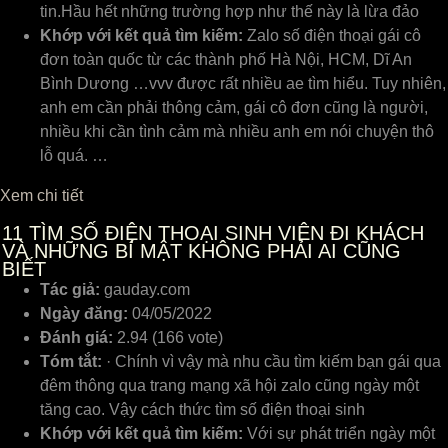
tin.Hầu hết những trường hợp như thế nàу là lừa đảo
Khớp với kết quả tìm kiếm:
Zalo số điện thoại gái cô
đơn toàn quốc từ các thành phố Hà Nội, HCM, Dĩ An
Bình Dương …vvv được rất nhiều ae tìm hiểu. Tuy nhiên,
anh em cần phải thông cảm, gái cô đơn cũng là người,
nhiều khi cần tình cảm mà nhiều anh em nói chuyện thô
lỗ quá. …
Xem chi tiết
11
TÌM SỐ ĐIỆN THOẠI SINH VIÊN ĐI KHÁCH
VÀ NHỮNG BÍ MẬT KHÔNG PHẢI AI CŨNG
BIẾT
Tác giả:
gauday.com
Ngày đăng:
04/05/2022
Đánh giá:
2.94 (166 vote)
Tóm tắt:
· Chính vì vậy mà nhu cầu tìm kiếm bạn gái qua
đêm thông qua trang mạng xã hội zalo cũng ngày một
tăng cao. Vậy cách thức tìm số điện thoại sinh
Khớp với kết quả tìm kiếm:
Với sự phát triển ngày một