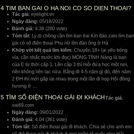
4
TIM BAN GAI O HA NOI CO SO DIEN THOAI?
Tác giả:
eyelight.vn
Ngày đăng:
05/18/2022
Đánh giá:
4.38 (280 vote)
Tóm tắt:
Ly dị chồng cần tìm bạn trai Kín đáo zalo tìm bạn
gái có số điện thoại Phụ nữ tìm đàn ông ở Hà
Khớp với kết quả tìm kiếm:
Chuyện 18+ (ai yếu bóng
vía, cân nhắc trước khi đọc) MỘNG TÌNH Nàng là bạn
của E từ thời cấp 1. Lên cấp 3 thì mỗi đứa học một nơi,
nên không liên lạc nữa. Bẵng đi 4-5 năm gì đó, đến năm
2 ĐH thì mới gặp lại nhau trong một lần đi họp Hội đồng
hương ở …
5
TÌM SỐ ĐIỆN THOẠI GÁI ĐI KHÁCH
Tác giả:
vai69.com
Ngày đăng:
09/01/2022
Đánh giá:
4.04 (361 vote)
Tóm tắt:
Số điện thoại gái đi khách. Chia sẻ cho anh em
số điệ thoại gái đi khách ở mọi miền tổ quốc như Hải