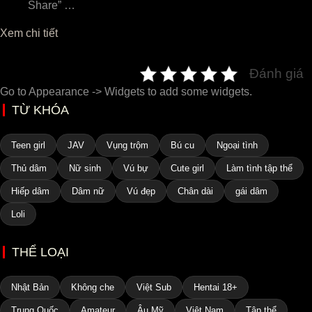
Share” …
Xem chi tiết
Đánh giá
Go to Appearance -> Widgets to add some widgets.
TỪ KHÓA
Teen girl
JAV
Vụng trộm
Bú cu
Ngoại tình
Thủ dâm
Nữ sinh
Vú bự
Cute girl
Làm tình tập thể
Hiếp dâm
Dâm nữ
Vú đẹp
Chân dài
gái dâm
Loli
THỂ LOẠI
Nhật Bản
Không che
Việt Sub
Hentai 18+
Trung Quốc
Amateur
Âu Mỹ
Việt Nam
Tập thể