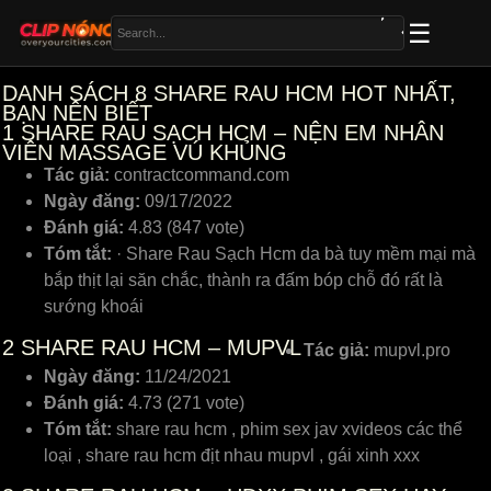
DANH SÁCH 8 SHARE RAU HCM HOT NHẤT,
BẠN NÊN BIẾT
1
SHARE RAU SẠCH HCM – NỆN EM NHÂN
VIÊN MASSAGE VÚ KHỦNG
Tác giả:
contractcommand.com
Ngày đăng:
09/17/2022
Đánh giá:
4.83 (847 vote)
Tóm tắt:
· Share Rau Sạch Hcm da bà tuy mềm mại mà
bắp thịt lại săn chắc, thành ra đấm bóp chỗ đó rất là
sướng khoái
2
SHARE RAU HCM – MUPVL
Tác giả:
mupvl.pro
Ngày đăng:
11/24/2021
Đánh giá:
4.73 (271 vote)
Tóm tắt:
share rau hcm , phim sex jav xvideos các thể
loại , share rau hcm địt nhau mupvl , gái xinh xxx