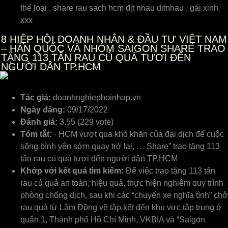
thể loại , share rau sach hcm địt nhau ditnhau , gái xinh
xxx
8
HIỆP HỘI DOANH NHÂN & ĐẦU TƯ VIỆT NAM
– HÀN QUỐC VÀ NHÓM SAIGON SHARE TRAO
TẶNG 113 TẤN RAU CỦ QUẢ TƯƠI ĐẾN
NGƯỜI DÂN TP.HCM
Tác giả:
doanhnghiephoinhap.vn
Ngày đăng:
09/17/2022
Đánh giá:
3.55 (229 vote)
Tóm tắt:
· HCM vượt qua khó khăn của đại dịch để cuộc
sống bình yên sớm quay trở lại, … Share” trao tặng 113
tấn rau củ quả tươi đến người dân TP.HCM
Khớp với kết quả tìm kiếm:
Để việc trao tặng 113 tấn
rau củ quả an toàn, hiệu quả, thực hiện nghiêm quy trình
phòng chống dịch, sau khi các “chuyến xe nghĩa tình” chở
rau quả từ Lâm Đồng về tập kết đến khu vực tập trung ở
quận 1, Thành phố Hồ Chí Minh, VKBIA và “Saigon