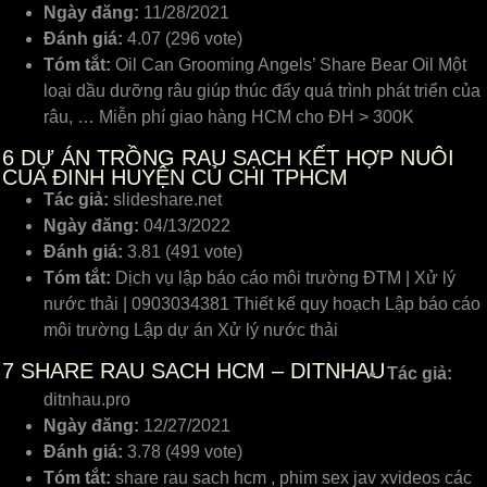
Ngày đăng:
11/28/2021
Đánh giá:
4.07 (296 vote)
Tóm tắt:
Oil Can Grooming Angels’ Share Bear Oil Một
loại dầu dưỡng râu giúp thúc đẩy quá trình phát triển của
râu, … Miễn phí giao hàng HCM cho ĐH > 300K
6
DỰ ÁN TRỒNG RAU SẠCH KẾT HỢP NUÔI
CUA ĐINH HUYỆN CỦ CHI TPHCM
Tác giả:
slideshare.net
Ngày đăng:
04/13/2022
Đánh giá:
3.81 (491 vote)
Tóm tắt:
Dịch vụ lập báo cáo môi trường ĐTM | Xử lý
nước thải | 0903034381 Thiết kế quy hoạch Lập báo cáo
môi trường Lập dự án Xử lý nước thải
7
SHARE RAU SACH HCM – DITNHAU
Tác giả:
ditnhau.pro
Ngày đăng:
12/27/2021
Đánh giá:
3.78 (499 vote)
Tóm tắt:
share rau sach hcm , phim sex jav xvideos các