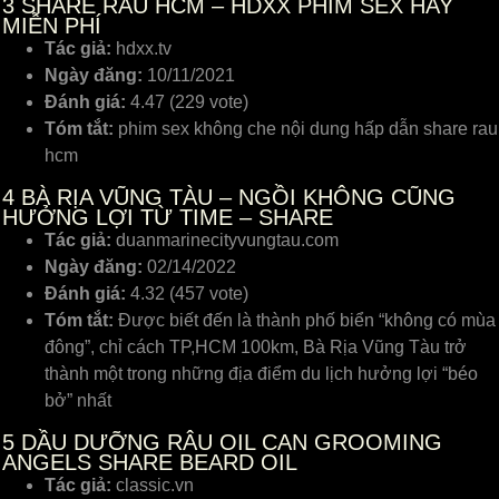
3
SHARE RAU HCM – HDXX PHIM SEX HAY
MIỄN PHÍ
Tác giả:
hdxx.tv
Ngày đăng:
10/11/2021
Đánh giá:
4.47 (229 vote)
Tóm tắt:
phim sex không che nội dung hấp dẫn share rau
hcm
4
BÀ RỊA VŨNG TÀU – NGỒI KHÔNG CŨNG
HƯỞNG LỢI TỪ TIME – SHARE
Tác giả:
duanmarinecityvungtau.com
Ngày đăng:
02/14/2022
Đánh giá:
4.32 (457 vote)
Tóm tắt:
Được biết đến là thành phố biển “không có mùa
đông”, chỉ cách TP,HCM 100km, Bà Rịa Vũng Tàu trở
thành một trong những địa điểm du lịch hưởng lợi “béo
bở” nhất
5
DẦU DƯỠNG RÂU OIL CAN GROOMING
ANGELS SHARE BEARD OIL
Tác giả:
classic.vn