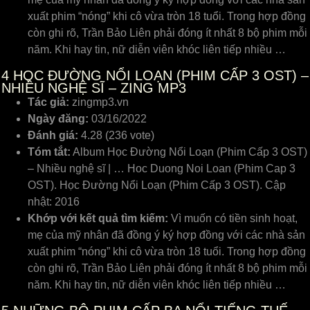
xuất phim “nóng” khi cô vừa tròn 18 tuổi. Trong hợp đồng
còn ghi rõ, Trần Bảo Liên phải đóng ít nhất 8 bộ phim mỗi
năm. Khi hay tin, nữ diễn viên khóc liên tiếp nhiều …
4
HỌC ĐƯỜNG NỔI LOẠN (PHIM CẤP 3 OST) –
NHIỀU NGHỆ SĨ – ZING MP3
Tác giả:
zingmp3.vn
Ngày đăng:
03/16/2022
Đánh giá:
4.28 (236 vote)
Tóm tắt:
Album Học Đường Nổi Loạn (Phim Cấp 3 OST)
– Nhiều nghệ sĩ | … Hoc Duong Noi Loan (Phim Cap 3
OST). Học Đường Nổi Loạn (Phim Cấp 3 OST). Cập
nhật: 2016
Khớp với kết quả tìm kiếm:
Vì muốn có tiền sinh hoạt,
mẹ của mỹ nhân đã đồng ý ký hợp đồng với các nhà sản
xuất phim “nóng” khi cô vừa tròn 18 tuổi. Trong hợp đồng
còn ghi rõ, Trần Bảo Liên phải đóng ít nhất 8 bộ phim mỗi
năm. Khi hay tin, nữ diễn viên khóc liên tiếp nhiều …