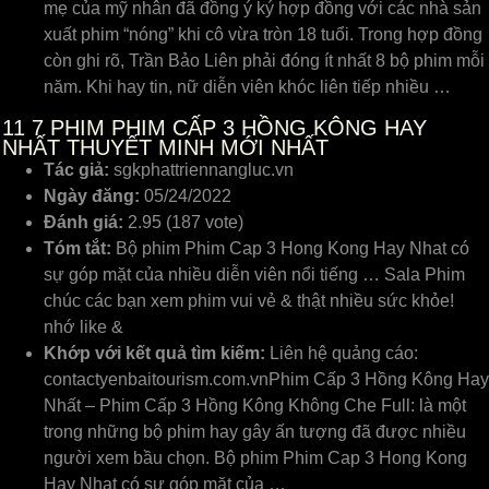
mẹ của mỹ nhân đã đồng ý ký hợp đồng với các nhà sản
xuất phim “nóng” khi cô vừa tròn 18 tuổi. Trong hợp đồng
còn ghi rõ, Trần Bảo Liên phải đóng ít nhất 8 bộ phim mỗi
năm. Khi hay tin, nữ diễn viên khóc liên tiếp nhiều …
11
7 PHIM PHIM CẤP 3 HỒNG KÔNG HAY
NHẤT THUYẾT MINH MỚI NHẤT
Tác giả:
sgkphattriennangluc.vn
Ngày đăng:
05/24/2022
Đánh giá:
2.95 (187 vote)
Tóm tắt:
Bộ phim Phim Cap 3 Hong Kong Hay Nhat có
sự góp mặt của nhiều diễn viên nổi tiếng … Sala Phim
chúc các bạn xem phim vui vẻ & thật nhiều sức khỏe!
nhớ like &
Khớp với kết quả tìm kiếm:
Liên hệ quảng cáo:
contactyenbaitourism.com.vnPhim Cấp 3 Hồng Kông Hay
Nhất – Phim Cấp 3 Hồng Kông Không Che Full: là một
trong những bộ phim hay gây ấn tượng đã được nhiều
người xem bầu chọn. Bộ phim Phim Cap 3 Hong Kong
Hay Nhat có sự góp mặt của …