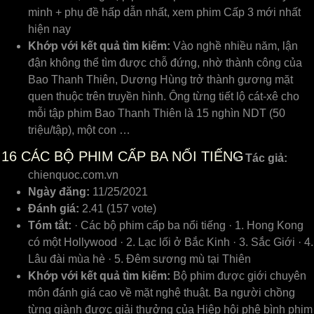
minh + phụ đề hấp dẫn nhất, xem phim Cấp 3 mới nhất
hiện nay
Khớp với kết quả tìm kiếm:
Vào nghề nhiều năm, lận
đận không thể tìm được chỗ đứng, nhờ thành công của
Bao Thanh Thiên, Dương Hùng trở thành gương mặt
quen thuộc trên truyền hình. Ông từng tiết lộ cát-xê cho
mỗi tập phim Bao Thanh Thiên là 15 nghìn NDT (50
triệu/tập), một con …
16
CÁC BỘ PHIM CẤP BA NỔI TIẾNG
Tác giả:
chienquoc.com.vn
Ngày đăng:
11/25/2021
Đánh giá:
2.41 (157 vote)
Tóm tắt:
· Các bộ phim cấp ba nổi tiếng · 1. Hong Kong
có một Hollywood · 2. Lạc lối ở Bắc Kinh · 3. Sắc Giới · 4.
Lâu đài mùa hè · 5. Đêm sương mù tại Thiên
Khớp với kết quả tìm kiếm:
Bộ phim được giới chuyên
môn đánh giá cao về mặt nghệ thuật. Ba người chồng
từng giành được giải thưởng của Hiệp hội phê bình phim