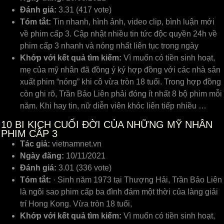
Đánh giá:
3.31 (417 vote)
Tóm tắt:
Tin nhanh, hình ảnh, video clip, bình luận mới
về phim cấp 3. Cập nhật nhiều tin tức độc quyền 24h về
phim cấp 3 nhanh và nóng nhất liên tục trong ngày
Khớp với kết quả tìm kiếm:
Vì muốn có tiền sinh hoạt,
mẹ của mỹ nhân đã đồng ý ký hợp đồng với các nhà sản
xuất phim “nóng” khi cô vừa tròn 18 tuổi. Trong hợp đồng
còn ghi rõ, Trần Bảo Liên phải đóng ít nhất 8 bộ phim mỗi
năm. Khi hay tin, nữ diễn viên khóc liên tiếp nhiều …
10
BI KỊCH CUỐI ĐỜI CỦA NHỮNG MỸ NHÂN
PHIM CẤP 3
Tác giả:
vietnamnet.vn
Ngày đăng:
10/11/2021
Đánh giá:
3.01 (336 vote)
Tóm tắt:
· Sinh năm 1973 tại Thượng Hải, Trần Bảo Liên
là ngôi sao phim cấp ba đình đám một thời của làng giải
trí Hong Kong. Vừa tròn 18 tuổi,
Khớp với kết quả tìm kiếm:
Vì muốn có tiền sinh hoạt,