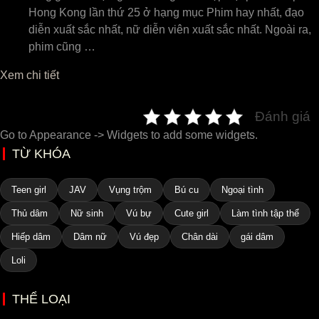
Hong Kong lần thứ 25 ở hạng mục Phim hay nhất, đạo
diễn xuất sắc nhất, nữ diễn viên xuất sắc nhất. Ngoài ra,
phim cũng …
Xem chi tiết
Đánh giá
Go to Appearance -> Widgets to add some widgets.
TỪ KHÓA
Teen girl
JAV
Vụng trộm
Bú cu
Ngoại tình
Thủ dâm
Nữ sinh
Vú bự
Cute girl
Làm tình tập thể
Hiếp dâm
Dâm nữ
Vú đẹp
Chân dài
gái dâm
Loli
THỂ LOẠI