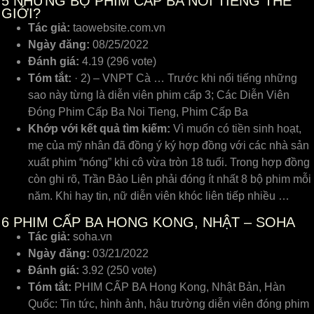
5
NHỮNG BỘ PHIM CẤP BA NỔI TIẾNG THẾ
GIỚI?
Tác giả:
taowebsite.com.vn
Ngày đăng:
08/25/2022
Đánh giá:
4.19 (296 vote)
Tóm tắt:
· 2) – VNPT Cà … Trước khi nổi tiếng những
sao này từng là diễn viên phim cấp 3; Các Diễn Viên
Đóng Phim Cấp Ba Noi Tieng, Phim Cấp Ba
Khớp với kết quả tìm kiếm:
Vì muốn có tiền sinh hoạt,
mẹ của mỹ nhân đã đồng ý ký hợp đồng với các nhà sản
xuất phim “nóng” khi cô vừa tròn 18 tuổi. Trong hợp đồng
còn ghi rõ, Trần Bảo Liên phải đóng ít nhất 8 bộ phim mỗi
năm. Khi hay tin, nữ diễn viên khóc liên tiếp nhiều …
6
PHIM CẤP BA HONG KONG, NHẬT – SOHA
Tác giả:
soha.vn
Ngày đăng:
03/21/2022
Đánh giá:
3.92 (250 vote)
Tóm tắt:
PHIM CẤP BA Hong Kong, Nhật Bản, Hàn
Quốc: Tin tức, hình ảnh, hậu trường diễn viên đóng phim