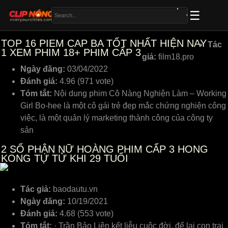
TOP 16 PIEM CAP BA TỐT NHẤT HIỆN NAY
Tác
1
XEM PHIM 18+ PHIM CẤP 3
giả:
film18.pro
Ngày đăng:
03/04/2022
Đánh giá:
4.96 (971 vote)
Tóm tắt:
Nội dung phim Cô Nàng Nghiện Làm – Working
Girl Bo-hee là một cô gái trẻ đẹp mắc chứng nghiện công
việc, là một quản lý marketing thành công của công ty
sản
2
SỐ PHẬN NỮ HOÀNG PHIM CẤP 3 HONG
KONG TỰ TỬ KHI 29 TUỔI
Tác giả:
baodautu.vn
Ngày đăng:
10/19/2021
Đánh giá:
4.68 (553 vote)
Tóm tắt:
· Trần Bảo Liên kết liễu cuộc đời, để lại con trai