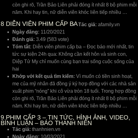
còn ghi rõ, Trần Bảo Liên phải đóng ít nhất 8 bộ phim mỗi
năm. Khi hay tin, nữ diễn viên khóc liên tiếp nhiều …
8
DIỄN VIÊN PHIM CẤP BA
Tác giả:
afamily.vn
Ngày đăng:
11/20/2021
Đánh giá:
3.49 (583 vote)
Tóm tắt:
Diễn viên phim cấp ba – Đọc báo mới nhất, tin
tức sự kiện 24h qua: Không cần kết hôn và sinh con,
Diệp Tử My chỉ muốn cùng bạn trai sống cuộc sống của
hai
Khớp với kết quả tìm kiếm:
Vì muốn có tiền sinh hoạt,
mẹ của mỹ nhân đã đồng ý ký hợp đồng với các nhà sản
xuất phim “nóng” khi cô vừa tròn 18 tuổi. Trong hợp đồng
còn ghi rõ, Trần Bảo Liên phải đóng ít nhất 8 bộ phim mỗi
năm. Khi hay tin, nữ diễn viên khóc liên tiếp nhiều …
9
PHIM CẤP 3 – TIN TỨC, HÌNH ẢNH, VIDEO,
BÌNH LUẬN – BÁO THANH NIÊN
Tác giả:
thanhnien.vn
Ngày đăng:
10/03/2021