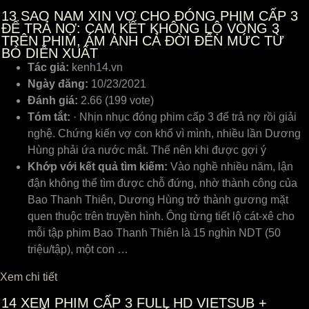
13
SAO NAM XIN VỢ CHO ĐÓNG PHIM CẤP 3
ĐỂ TRẢ NỢ: CAM KẾT KHÔNG LỘ VÒNG 3
TRÊN PHIM, ÁM ẢNH CẢ ĐỜI ĐẾN MỨC TỪ
BỎ DIỄN XUẤT
Tác giả:
kenh14.vn
Ngày đăng:
10/23/2021
Đánh giá:
2.66 (199 vote)
Tóm tắt:
· Nhịn nhục đóng phim cấp 3 để trả nợ rồi giải
nghệ. Chứng kiến vợ con khổ vì mình, nhiều lần Dương
Hùng phải ứa nước mắt. Thế nên khi được gợi ý
Khớp với kết quả tìm kiếm:
Vào nghề nhiều năm, lận
đận không thể tìm được chỗ đứng, nhờ thành công của
Bao Thanh Thiên, Dương Hùng trở thành gương mặt
quen thuộc trên truyền hình. Ông từng tiết lộ cát-xê cho
mỗi tập phim Bao Thanh Thiên là 15 nghìn NDT (50
triệu/tập), một con …
Xem chi tiết
14
XEM PHIM CẤP 3 FULL HD VIETSUB +