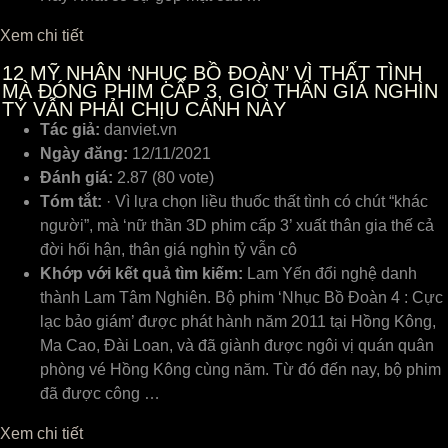
Xem chi tiết
12
MỸ NHÂN ‘NHỤC BỒ ĐOÀN’ VÌ THẤT TÌNH
MÀ ĐÓNG PHIM CẤP 3, GIỜ THÂN GIÁ NGHÌN
TỶ VẪN PHẢI CHỊU CẢNH NÀY
Tác giả:
danviet.vn
Ngày đăng:
12/11/2021
Đánh giá:
2.87 (80 vote)
Tóm tắt:
· Vì lựa chọn liều thuốc thất tình có chút “khác
người”, mà ‘nữ thần 3D phim cấp 3’ xuất thân gia thế cả
đời hối hận, thân giá nghìn tỷ vẫn cô
Khớp với kết quả tìm kiếm:
Lam Yến đổi nghệ danh
thành Lam Tâm Nghiên. Bộ phim ‘Nhục Bồ Đoàn 4 : Cực
lạc bảo giám’ được phát hành năm 2011 tại Hồng Kông,
Ma Cao, Đài Loan, và đã giành được ngôi vị quán quân
phòng vé Hồng Kông cùng năm. Từ đó đến nay, bộ phim
đã được công …
Xem chi tiết