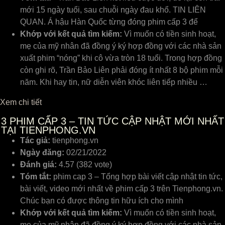
mới 15 ngày tuổi, sau chuỗi ngày đau khổ. TIN LIÊN
QUAN. Á hậu Hàn Quốc từng đóng phim cấp 3 để
Khớp với kết quả tìm kiếm:
Vì muốn có tiền sinh hoạt,
mẹ của mỹ nhân đã đồng ý ký hợp đồng với các nhà sản
xuất phim “nóng” khi cô vừa tròn 18 tuổi. Trong hợp đồng
còn ghi rõ, Trần Bảo Liên phải đóng ít nhất 8 bộ phim mỗi
năm. Khi hay tin, nữ diễn viên khóc liên tiếp nhiều …
Xem chi tiết
3
PHIM CẤP 3 – TIN TỨC CẬP NHẬT MỚI NHẤT
TẠI TIENPHONG.VN
Tác giả:
tienphong.vn
Ngày đăng:
02/21/2022
Đánh giá:
4.57 (382 vote)
Tóm tắt:
phim cap 3 – Tổng hợp bài viết cập nhật tin tức,
bài viết, video mới nhất về phim cấp 3 trên Tienphong.vn.
Chúc bạn có được thông tin hữu ích cho mình
Khớp với kết quả tìm kiếm:
Vì muốn có tiền sinh hoạt,
mẹ của mỹ nhân đã đồng ý ký hợp đồng với các nhà sản