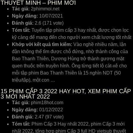
THUYẾT MINH – PHIM MỚI
Tác giả:
2phimmoi.net
Ngày đăng:
10/07/2021
Đánh giá:
2.6 (171 vote)
Tóm tắt:
Tuyển tập phim cấp 3 hay nhất, được chọn lọc
kỹ càng để mang đến cho người xem chất lượng tốt nhất
Khớp với kết quả tìm kiếm:
Vào nghề nhiều năm, lận
đận không thể tìm được chỗ đứng, nhờ thành công của
Bao Thanh Thiên, Dương Hùng trở thành gương mặt
quen thuộc trên truyền hình. Ông từng tiết lộ cát-xê cho
mỗi tập phim Bao Thanh Thiên là 15 nghìn NDT (50
triệu/tập), một con …
15
PHIM CẤP 3 2022 HAY HOT, XEM PHIM CẤP
3 MỚI NHẤT 2022
Tác giả:
phim18hot.com
Ngày đăng:
01/12/2022
Đánh giá:
2.47 (97 vote)
Tóm tắt:
Phim Cấp 3 Hay nhất 2022, phim Cấp 3 mới
nhất 2022, tổng hợp phim Cấp 3 full HD vietsub thuyết