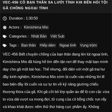
VEC-456 CÔ BẠN THÂN SA LƯỚI TÌNH KHI ĐẾN HỎI TỘI
GÃ CHỒNG NGOẠI TÌNH
Duration :
1:30:50
Actors :
Kimishima Mio
Categories :
Nhật Bản
Việt Sub
Tags :
Bạn thân
Hiếp dâm
Ngoại tình
Vụng trộm
VEC-456 Biết chuyện chồng của bạn thân đang lén lút ngoại tình,
Kimishima Mio đã hùng hổ tìm đến tận nơi để thay mặt bạn mình
dạy cho gã một bài học. Thế nhưng, đối diện với một gã trai hư
đầy kinh nghiệm, Kimishima Mio sớm bị cuốn vào những lời lẽ
bao biện đầy lôi cuốn và sự tự tin về kỹ năng giường chiếu
thượng thừa của gã. Khi gã cởi bỏ lớp quần áo để lộ con cặc vừa
to vừa dài vượt xa mong đợi, tử cung của cô bỗng chốc run rẩy
và khao khát được nếm thử thứ hàng cực phẩm ấy. Không