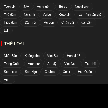
Teen girl
JAV
Vụng trộm
Bú cu
Ngoại tình
Thủ dâm
Nữ sinh
Vú bự
Cute girl
Làm tình tập thể
Hiếp dâm
Dâm nữ
Vú đẹp
Chân dài
gái dâm
Loli
THỂ LOẠI
Nhật Bản
Không che
Việt Sub
Hentai 18+
Trung Quốc
Amateur
Âu Mỹ
Việt Nam
Tập thể
Sex Less
Sex Nga
Chubby
Xnxx
Hàn Quốc
Vú to