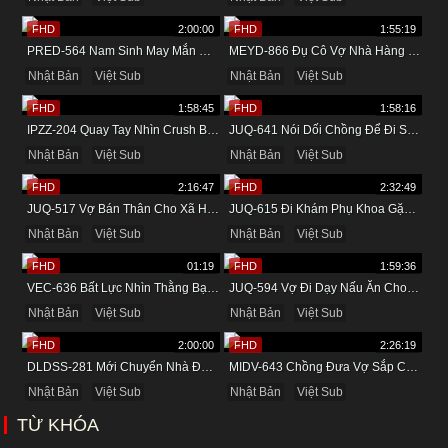
FHD
2:00:00
FHD
1:55:19
PRED-564 Nam Sinh May Mắn Được Cô Giáo Dâm Đãng Bú Cu
MEYD-866 Đụ Cô Vợ Nhà Hàng Xóm Vú Bự Khi Về Quê
Nhật Bản
Việt Sub
Nhật Bản
Việt Sub
FHD
1:58:45
FHD
1:58:16
IPZZ-204 Quay Tay Nhìn Crush Bị Quản Lý Chịch
JUQ-641 Nói Dối Chồng Để Đi Suối Nước Nóng Cùng Tình Nhân
Nhật Bản
Việt Sub
Nhật Bản
Việt Sub
FHD
2:16:47
FHD
2:32:49
JUQ-517 Vợ Bán Thân Cho Xã Hội Đen Để Trả Nợ Cho Chồng
JUQ-615 Đi Khám Phụ Khoa Gặp Tên Bác Sĩ Biến Thái
Nhật Bản
Việt Sub
Nhật Bản
Việt Sub
FHD
01:19
FHD
1:59:36
VEC-636 Bất Lực Nhìn Thằng Bạn Xấu Tính Đụ Mẹ Mình Ngay Trước Mặt
JUQ-594 Vợ Đi Dạy Nấu Ăn Cho Bạn Thân Và Cái Kết
Nhật Bản
Việt Sub
Nhật Bản
Việt Sub
FHD
2:00:00
FHD
2:26:19
DLDSS-281 Mới Chuyển Nhà Đã Được Đụ Cô Hàng Xóm Thích Lộ Hàng
MIDV-643 Chồng Đưa Vợ Sắp Cưới Đi Massage Và Cái Kết
Nhật Bản
Việt Sub
Nhật Bản
Việt Sub
TỪ KHÓA