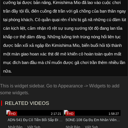
cưỡng lại được bản năng, Kimishima Mio đã lao vào cuộc chơi
trần đầy tội lỗi, điên cuồng địt trần với gã chồng của bạn thân ngay
tại phòng khách. Cô quằn quại rên rỉ khi bị gã nã những cú đâm lút
cán kịch liệt, cảm nhận rõ rệt sự sung sướng tột độ đang lan tỏa
khắp cơ thể dâm đãng. Những luồng tinh trùng nóng hổi liên tục
được bắn xối xả ngập lồn Kimishima Mio, biến buổi hỏi tội thành
một màn giao hoan xác thịt đê mê khiến cô hoàn toàn quên mất
mục đích ban đầu mà chỉ muốn được gã chơi trần thêm nhiều lần
nữa.
This is widget sidebar. Go to Appearance -> Widgets to add
some widgets.
RELATED VIDEOS
FHD
2:17:21
FHD
1:58:27
ADN-541 Đụ Cô Tiền Bối Sắp Đi Lấy Chồng Trong Khách Sạn
SONE-108 Gạ Đụ Em Nhân Viên Mới Trong Khách Sạn
Nhật Bản
Việt Sub
Nhật Bản
Việt Sub