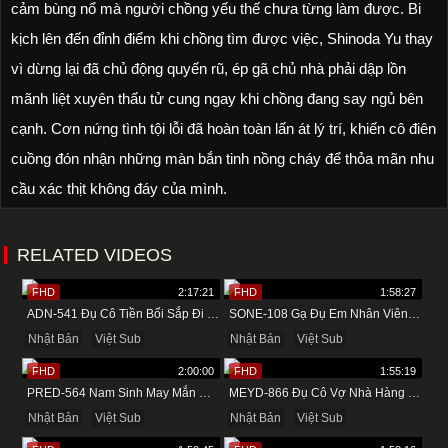
cảm bùng nổ mà người chồng yếu thế chưa từng làm được. Bi
kịch lên đến đỉnh điểm khi chồng tìm được việc, Shinoda Yu thay
vì dừng lại đã chủ động quyến rũ, ép gã chủ nhà phải dập lồn
mãnh liệt xuyên thấu tử cung ngay khi chồng đang say ngủ bên
cạnh. Cơn nứng tình tội lỗi đã hoàn toàn lấn át lý trí, khiến cô điên
cuồng đón nhận những màn bắn tinh nồng cháy để thỏa mãn nhu
cầu xác thịt không đáy của mình.
RELATED VIDEOS
FHD
2:17:21
FHD
1:58:27
ADN-541 Đụ Cô Tiền Bối Sắp Đi Lấy Chồng Trong Khách Sạn
SONE-108 Gạ Đụ Em Nhân Viên Mới Trong Khách Sạn
Nhật Bản
Việt Sub
Nhật Bản
Việt Sub
FHD
2:00:00
FHD
1:55:19
PRED-564 Nam Sinh May Mắn Được Cô Giáo Dâm Đãng Bú Cu
MEYD-866 Đụ Cô Vợ Nhà Hàng Xóm Vú Bự Khi Về Quê
Nhật Bản
Việt Sub
Nhật Bản
Việt Sub