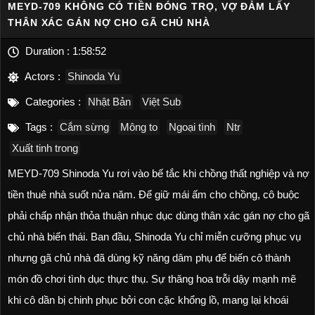
MEYD-709 KHÔNG CÓ TIỀN ĐÓNG TRỌ, VỢ ĐẢM LẤY
THÂN XÁC GÁN NỢ CHO GÃ CHỦ NHÀ
Duration :
1:58:52
Actors :
Shinoda Yu
Categories :
Nhật Bản
Việt Sub
Tags :
Cắm sừng
Mông to
Ngoại tình
Ntr
Xuất tinh trong
MEYD-709 Shinoda Yu rơi vào bế tắc khi chồng thất nghiệp và nợ
tiền thuê nhà suốt nửa năm. Để giữ mái ấm cho chồng, cô buộc
phải chấp nhận thỏa thuận nhục dục dùng thân xác gán nợ cho gã
chủ nhà biến thái. Ban đầu, Shinoda Yu chỉ miễn cưỡng phục vụ
nhưng gã chủ nhà đã dùng kỹ năng dâm phụ để biến cô thành
món đồ chơi tình dục thực thụ. Sự thăng hoa trỗi dậy mạnh mẽ
khi cô dần bị chinh phục bởi con cặc khổng lồ, mang lại khoái