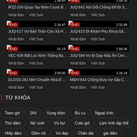
FHD
1:58:45
FHD
1:58:16
IPZZ-204 Quay Tay Nhìn Crush Bị Quản Lý Chịch
JUQ-641 Nói Dối Chồng Để Đi Suối Nước Nóng Cùng Tình Nhân
Nhật Bản
Việt Sub
Nhật Bản
Việt Sub
FHD
2:16:47
FHD
2:32:49
JUQ-517 Vợ Bán Thân Cho Xã Hội Đen Để Trả Nợ Cho Chồng
JUQ-615 Đi Khám Phụ Khoa Gặp Tên Bác Sĩ Biến Thái
Nhật Bản
Việt Sub
Nhật Bản
Việt Sub
FHD
01:19
FHD
1:59:36
VEC-636 Bất Lực Nhìn Thằng Bạn Xấu Tính Đụ Mẹ Mình Ngay Trước Mặt
JUQ-594 Vợ Đi Dạy Nấu Ăn Cho Bạn Thân Và Cái Kết
Nhật Bản
Việt Sub
Nhật Bản
Việt Sub
FHD
2:00:00
FHD
2:26:19
DLDSS-281 Mới Chuyển Nhà Đã Được Đụ Cô Hàng Xóm Thích Lộ Hàng
MIDV-643 Chồng Đưa Vợ Sắp Cưới Đi Massage Và Cái Kết
Nhật Bản
Việt Sub
Nhật Bản
Việt Sub
TỪ KHÓA
Teen girl
JAV
Vụng trộm
Bú cu
Ngoại tình
Thủ dâm
Nữ sinh
Vú bự
Cute girl
Làm tình tập thể
Hiếp dâm
Dâm nữ
Vú đẹp
Chân dài
gái dâm