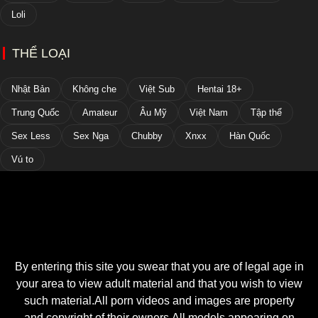
Loli
THỂ LOẠI
Nhật Bản
Không che
Việt Sub
Hentai 18+
Trung Quốc
Amateur
Âu Mỹ
Việt Nam
Tập thể
Sex Less
Sex Nga
Chubby
Xnxx
Hàn Quốc
Vú to
By entering this site you swear that you are of legal age in
your area to view adult material and that you wish to view
such material.All porn videos and images are property
and copyright of their owners.All models appearing on