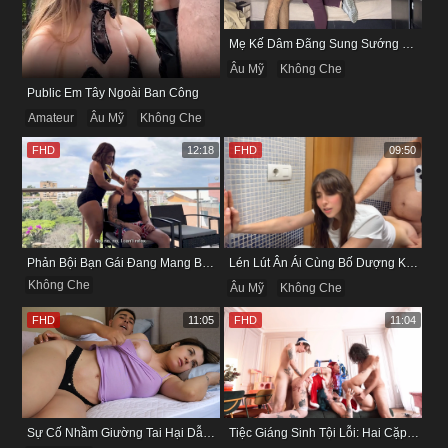
Mẹ Kế Dâm Đãng Sung Sướng Đến Phát Cuồng Khi Được Phục Vụ
Âu Mỹ
Không Che
Public Em Tây Ngoài Ban Công
Amateur
Âu Mỹ
Không Che
FHD
12:18
FHD
09:50
Phản Bội Bạn Gái Đang Mang Bầu Để Vụng Trộm Cùng Cô Bạn Thân
Lén Lút Ân Ái Cùng Bố Dượng Khi Bạn Của Ông Ấy Đang Ở Phòng Khách
Không Che
Âu Mỹ
Không Che
FHD
11:05
FHD
11:04
Sự Cố Nhầm Giường Tai Hại Dẫn Đến Màn Mây Mưa Kịch Liệt Của Hai Anh Em
Tiệc Giáng Sinh Tội Lỗi: Hai Cặp Đôi Đổi Bạn Đời Để Ân Ái Tập Thể