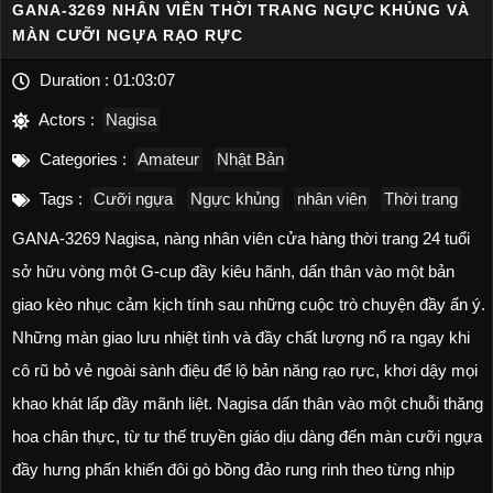
GANA-3269 NHÂN VIÊN THỜI TRANG NGỰC KHỦNG VÀ
MÀN CƯỠI NGỰA RẠO RỰC
Duration :
01:03:07
Actors :
Nagisa
Categories :
Amateur
Nhật Bản
Tags :
Cưỡi ngựa
Ngực khủng
nhân viên
Thời trang
GANA-3269 Nagisa, nàng nhân viên cửa hàng thời trang 24 tuổi
sở hữu vòng một G-cup đầy kiêu hãnh, dấn thân vào một bản
giao kèo nhục cảm kịch tính sau những cuộc trò chuyện đầy ẩn ý.
Những màn giao lưu nhiệt tình và đầy chất lượng nổ ra ngay khi
cô rũ bỏ vẻ ngoài sành điệu để lộ bản năng rạo rực, khơi dậy mọi
khao khát lấp đầy mãnh liệt. Nagisa dấn thân vào một chuỗi thăng
hoa chân thực, từ tư thế truyền giáo dịu dàng đến màn cưỡi ngựa
đầy hưng phấn khiến đôi gò bồng đảo rung rinh theo từng nhịp