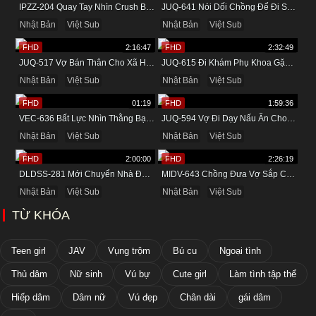
IPZZ-204 Quay Tay Nhìn Crush Bị Quản Lý Chịch
JUQ-641 Nói Dối Chồng Để Đi Suối Nước Nóng Cùng Tình Nhân
Nhật Bản
Việt Sub
Nhật Bản
Việt Sub
FHD
2:16:47
FHD
2:32:49
JUQ-517 Vợ Bán Thân Cho Xã Hội Đen Để Trả Nợ Cho Chồng
JUQ-615 Đi Khám Phụ Khoa Gặp Tên Bác Sĩ Biến Thái
Nhật Bản
Việt Sub
Nhật Bản
Việt Sub
FHD
01:19
FHD
1:59:36
VEC-636 Bất Lực Nhìn Thằng Bạn Xấu Tính Đụ Mẹ Mình Ngay Trước Mặt
JUQ-594 Vợ Đi Dạy Nấu Ăn Cho Bạn Thân Và Cái Kết
Nhật Bản
Việt Sub
Nhật Bản
Việt Sub
FHD
2:00:00
FHD
2:26:19
DLDSS-281 Mới Chuyển Nhà Đã Được Đụ Cô Hàng Xóm Thích Lộ Hàng
MIDV-643 Chồng Đưa Vợ Sắp Cưới Đi Massage Và Cái Kết
Nhật Bản
Việt Sub
Nhật Bản
Việt Sub
TỪ KHÓA
Teen girl
JAV
Vụng trộm
Bú cu
Ngoại tình
Thủ dâm
Nữ sinh
Vú bự
Cute girl
Làm tình tập thể
Hiếp dâm
Dâm nữ
Vú đẹp
Chân dài
gái dâm