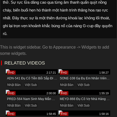
thở. Sự rực lửa dâng cao qua từng âm thanh quấn quýt nồng
cháy, biến buổi hẹn hò thành một hành trình thăng hoa rạo rực
nhất. Đây thực sự là một thiên đường khoái lạc không lối thoát,
ghi lại trọn vẹn khoảnh khắc bùng nổ của nàng G-cup đầy quyến
rũ.
This is widget sidebar. Go to Appearance -> Widgets to add
some widgets.
RELATED VIDEOS
FHD
2:17:21
FHD
1:58:27
ADN-541 Đụ Cô Tiền Bối Sắp Đi Lấy Chồng Trong Khách Sạn
SONE-108 Gạ Đụ Em Nhân Viên Mới Trong Khách Sạn
Nhật Bản
Việt Sub
Nhật Bản
Việt Sub
FHD
2:00:00
FHD
1:55:19
PRED-564 Nam Sinh May Mắn Được Cô Giáo Dâm Đãng Bú Cu
MEYD-866 Đụ Cô Vợ Nhà Hàng Xóm Vú Bự Khi Về Quê
Nhật Bản
Việt Sub
Nhật Bản
Việt Sub
FHD
1:58:45
FHD
1:58:16