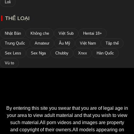
Loli
THỂ LOẠI
Nhật Bản
Không che
Việt Sub
Hentai 18+
Trung Quốc
Amateur
Âu Mỹ
Việt Nam
Tập thể
Sex Less
Sex Nga
Chubby
Xnxx
Hàn Quốc
Vú to
By entering this site you swear that you are of legal age in
your area to view adult material and that you wish to view
such material.All porn videos and images are property
and copyright of their owners.All models appearing on