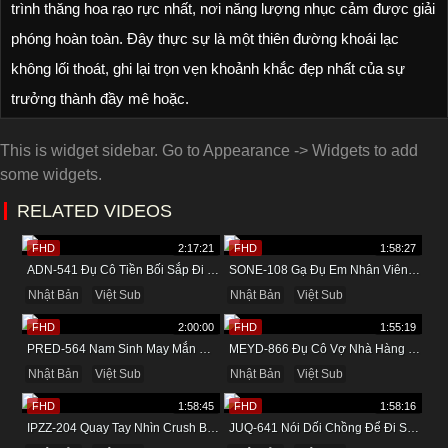
trình thăng hoa rạo rực nhất, nơi năng lượng nhục cảm được giải
phóng hoàn toàn. Đây thực sự là một thiên đường khoái lạc
không lối thoát, ghi lại trọn vẹn khoảnh khắc đẹp nhất của sự
trưởng thành đầy mê hoặc.
This is widget sidebar. Go to Appearance -> Widgets to add
some widgets.
RELATED VIDEOS
FHD
2:17:21
FHD
1:58:27
ADN-541 Đụ Cô Tiền Bối Sắp Đi Lấy Chồng Trong Khách Sạn
SONE-108 Gạ Đụ Em Nhân Viên Mới Trong Khách Sạn
Nhật Bản
Việt Sub
Nhật Bản
Việt Sub
FHD
2:00:00
FHD
1:55:19
PRED-564 Nam Sinh May Mắn Được Cô Giáo Dâm Đãng Bú Cu
MEYD-866 Đụ Cô Vợ Nhà Hàng Xóm Vú Bự Khi Về Quê
Nhật Bản
Việt Sub
Nhật Bản
Việt Sub
FHD
1:58:45
FHD
1:58:16
IPZZ-204 Quay Tay Nhìn Crush Bị Quản Lý Chịch
JUQ-641 Nói Dối Chồng Để Đi Suối Nước Nóng Cùng Tình Nhân