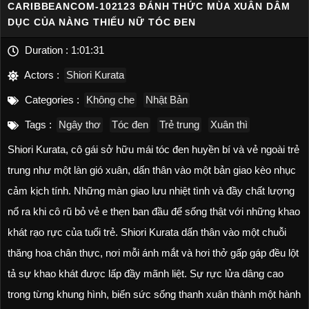
CARIBBEANCOM-102123 ĐÁNH THỨC MÙA XUÂN DÂM
DỤC CỦA NÀNG THIẾU NỮ TÓC ĐEN
Duration :
1:01:31
Actors :
Shiori Kurata
Categories :
Không che
Nhật Bản
Tags :
Ngây thơ
Tóc đen
Trẻ trung
Xuân thì
Shiori Kurata, cô gái sở hữu mái tóc đen huyền bí và vẻ ngoài trẻ
trung như một làn gió xuân, dấn thân vào một bản giao kèo nhục
cảm kịch tính. Những màn giao lưu nhiệt tình và đầy chất lượng
nổ ra khi cô rũ bỏ vẻ e thẹn ban đầu để sống thật với những khao
khát rạo rực của tuổi trẻ. Shiori Kurata dấn thân vào một chuỗi
thăng hoa chân thực, nơi mỗi ánh mắt và hơi thở gấp gáp đều lột
tả sự khao khát được lấp đầy mãnh liệt. Sự rực lửa dâng cao
trong từng khung hình, biến sức sống thanh xuân thành một hành