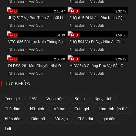
Nhật Bản
Việt Sub
Nhật Bản
Việt Sub
FHD
2:16:47
FHD
2:32:49
JUQ-517 Vợ Bán Thân Cho Xã Hội Đen Để Trả Nợ Cho Chồng
JUQ-615 Đi Khám Phụ Khoa Gặp Tên Bác Sĩ Biến Thái
Nhật Bản
Việt Sub
Nhật Bản
Việt Sub
FHD
01:19
FHD
1:59:36
VEC-636 Bất Lực Nhìn Thằng Bạn Xấu Tính Đụ Mẹ Mình Ngay Trước Mặt
JUQ-594 Vợ Đi Dạy Nấu Ăn Cho Bạn Thân Và Cái Kết
Nhật Bản
Việt Sub
Nhật Bản
Việt Sub
FHD
2:00:00
FHD
2:26:19
DLDSS-281 Mới Chuyển Nhà Đã Được Đụ Cô Hàng Xóm Thích Lộ Hàng
MIDV-643 Chồng Đưa Vợ Sắp Cưới Đi Massage Và Cái Kết
Nhật Bản
Việt Sub
Nhật Bản
Việt Sub
TỪ KHÓA
Teen girl
JAV
Vụng trộm
Bú cu
Ngoại tình
Thủ dâm
Nữ sinh
Vú bự
Cute girl
Làm tình tập thể
Hiếp dâm
Dâm nữ
Vú đẹp
Chân dài
gái dâm
Loli