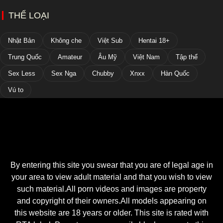
THỂ LOẠI
Nhật Bản
Không che
Việt Sub
Hentai 18+
Trung Quốc
Amateur
Âu Mỹ
Việt Nam
Tập thể
Sex Less
Sex Nga
Chubby
Xnxx
Hàn Quốc
Vú to
By entering this site you swear that you are of legal age in
your area to view adult material and that you wish to view
such material.All porn videos and images are property
and copyright of their owners.All models appearing on
this website are 18 years or older. This site is rated with