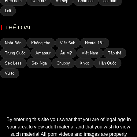
Hiếp dâm
Dâm nữ
Vú đẹp
Chân dài
gái dâm
Loli
THỂ LOẠI
Nhật Bản
Không che
Việt Sub
Hentai 18+
Trung Quốc
Amateur
Âu Mỹ
Việt Nam
Tập thể
Sex Less
Sex Nga
Chubby
Xnxx
Hàn Quốc
Vú to
By entering this site you swear that you are of legal age in
your area to view adult material and that you wish to view
such material.All porn videos and images are property