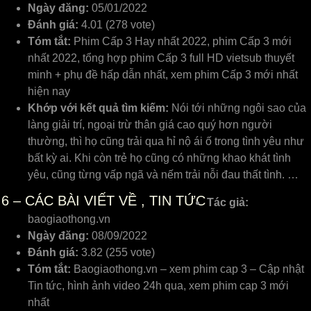
Ngày đăng:
05/01/2022
Đánh giá:
4.01 (278 vote)
Tóm tắt:
Phim Cấp 3 Hay nhất 2022, phim Cấp 3 mới
nhất 2022, tổng hợp phim Cấp 3 full HD vietsub thuyết
minh + phụ đề hấp dẫn nhất, xem phim Cấp 3 mới nhất
hiện nay
Khớp với kết quả tìm kiếm:
Nói tới những ngôi sao của
làng giải trí, ngoại trừ thân giá cao quý hơn người
thường, thì họ cũng trải qua hỉ nộ ái ố trong tình yêu như
bất kỳ ai. Khi còn trẻ họ cũng có những khao khát tình
yêu, cũng từng vấp ngã và nếm trải nỗi đau thất tình. …
6
– CÁC BÀI VIẾT VỀ , TIN TỨC
Tác giả:
baogiaothong.vn
Ngày đăng:
08/09/2022
Đánh giá:
3.82 (255 vote)
Tóm tắt:
Baogiaothong.vn – xem phim cap 3 – Cập nhật
Tin tức, hình ảnh video 24h qua, xem phim cap 3 mới
nhất