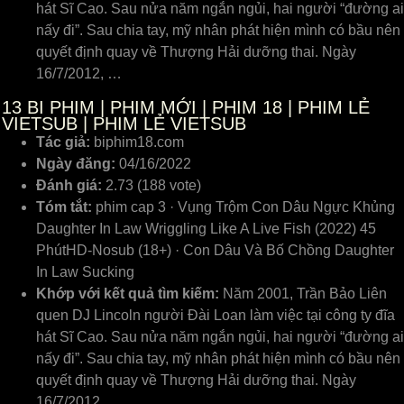
hát Sĩ Cao. Sau nửa năm ngắn ngủi, hai người “đường ai
nấy đi”. Sau chia tay, mỹ nhân phát hiện mình có bầu nên
quyết định quay về Thượng Hải dưỡng thai. Ngày
16/7/2012, …
13
BI PHIM | PHIM MỚI | PHIM 18 | PHIM LẺ
VIETSUB | PHIM LẺ VIETSUB
Tác giả:
biphim18.com
Ngày đăng:
04/16/2022
Đánh giá:
2.73 (188 vote)
Tóm tắt:
phim cap 3 · Vụng Trộm Con Dâu Ngực Khủng
Daughter In Law Wriggling Like A Live Fish (2022) 45
PhútHD-Nosub (18+) · Con Dâu Và Bố Chồng Daughter
In Law Sucking
Khớp với kết quả tìm kiếm:
Năm 2001, Trần Bảo Liên
quen DJ Lincoln người Đài Loan làm việc tại công ty đĩa
hát Sĩ Cao. Sau nửa năm ngắn ngủi, hai người “đường ai
nấy đi”. Sau chia tay, mỹ nhân phát hiện mình có bầu nên
quyết định quay về Thượng Hải dưỡng thai. Ngày
16/7/2012, …