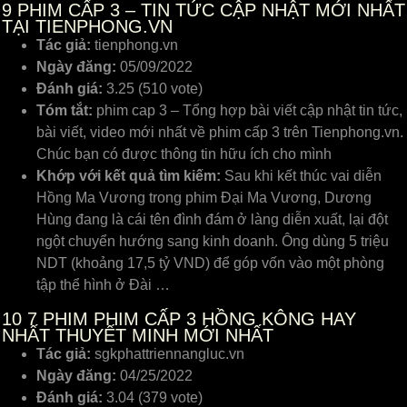
9
PHIM CẤP 3 – TIN TỨC CẬP NHẬT MỚI NHẤT
TẠI TIENPHONG.VN
Tác giả:
tienphong.vn
Ngày đăng:
05/09/2022
Đánh giá:
3.25 (510 vote)
Tóm tắt:
phim cap 3 – Tổng hợp bài viết cập nhật tin tức,
bài viết, video mới nhất về phim cấp 3 trên Tienphong.vn.
Chúc bạn có được thông tin hữu ích cho mình
Khớp với kết quả tìm kiếm:
Sau khi kết thúc vai diễn
Hồng Ma Vương trong phim Đại Ma Vương, Dương
Hùng đang là cái tên đình đám ở làng diễn xuất, lại đột
ngột chuyển hướng sang kinh doanh. Ông dùng 5 triệu
NDT (khoảng 17,5 tỷ VND) để góp vốn vào một phòng
tập thể hình ở Đài …
10
7 PHIM PHIM CẤP 3 HỒNG KÔNG HAY
NHẤT THUYẾT MINH MỚI NHẤT
Tác giả:
sgkphattriennangluc.vn
Ngày đăng:
04/25/2022
Đánh giá:
3.04 (379 vote)