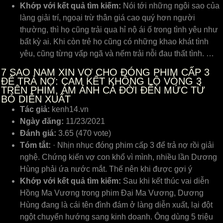
Khớp với kết quả tìm kiếm:
Nói tới những ngôi sao của
làng giải trí, ngoại trừ thân giá cao quý hơn người
thường, thì họ cũng trải qua hỉ nộ ái ố trong tình yêu như
bất kỳ ai. Khi còn trẻ họ cũng có những khao khát tình
yêu, cũng từng vấp ngã và nếm trải nỗi đau thất tình. …
7
SAO NAM XIN VỢ CHO ĐÓNG PHIM CẤP 3
ĐỂ TRẢ NỢ: CAM KẾT KHÔNG LỘ VÒNG 3
TRÊN PHIM, ÁM ẢNH CẢ ĐỜI ĐẾN MỨC TỪ
BỎ DIỄN XUẤT
Tác giả:
kenh14.vn
Ngày đăng:
11/23/2021
Đánh giá:
3.65 (470 vote)
Tóm tắt:
· Nhịn nhục đóng phim cấp 3 để trả nợ rồi giải
nghệ. Chứng kiến vợ con khổ vì mình, nhiều lần Dương
Hùng phải ứa nước mắt. Thế nên khi được gợi ý
Khớp với kết quả tìm kiếm:
Sau khi kết thúc vai diễn
Hồng Ma Vương trong phim Đại Ma Vương, Dương
Hùng đang là cái tên đình đám ở làng diễn xuất, lại đột
ngột chuyển hướng sang kinh doanh. Ông dùng 5 triệu