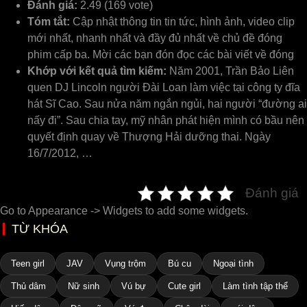
Đánh giá:
2.49 (169 vote)
Tóm tắt:
Cập nhật thông tin tin tức, hình ảnh, video clip
mới nhất, nhanh nhất và đầy đủ nhất về chủ đề đóng
phim cấp ba. Mời các bạn đón đọc các bài viết về đóng
Khớp với kết quả tìm kiếm:
Năm 2001, Trần Bảo Liên
quen DJ Lincoln người Đài Loan làm việc tại công ty đĩa
hát Sĩ Cao. Sau nửa năm ngắn ngủi, hai người “đường ai
nấy đi”. Sau chia tay, mỹ nhân phát hiện mình có bầu nên
quyết định quay về Thượng Hải dưỡng thai. Ngày
16/7/2012, …
Đánh giá
Go to Appearance -> Widgets to add some widgets.
TỪ KHÓA
Teen girl
JAV
Vụng trộm
Bú cu
Ngoại tình
Thủ dâm
Nữ sinh
Vú bự
Cute girl
Làm tình tập thể