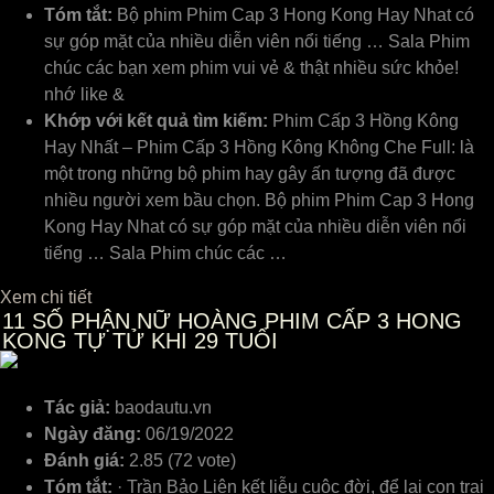
Tóm tắt:
Bộ phim Phim Cap 3 Hong Kong Hay Nhat có
sự góp mặt của nhiều diễn viên nổi tiếng … Sala Phim
chúc các bạn xem phim vui vẻ & thật nhiều sức khỏe!
nhớ like &
Khớp với kết quả tìm kiếm:
Phim Cấp 3 Hồng Kông
Hay Nhất – Phim Cấp 3 Hồng Kông Không Che Full: là
một trong những bộ phim hay gây ấn tượng đã được
nhiều người xem bầu chọn. Bộ phim Phim Cap 3 Hong
Kong Hay Nhat có sự góp mặt của nhiều diễn viên nổi
tiếng … Sala Phim chúc các …
Xem chi tiết
11
SỐ PHẬN NỮ HOÀNG PHIM CẤP 3 HONG
KONG TỰ TỬ KHI 29 TUỔI
Tác giả:
baodautu.vn
Ngày đăng:
06/19/2022
Đánh giá:
2.85 (72 vote)
Tóm tắt:
· Trần Bảo Liên kết liễu cuộc đời, để lại con trai