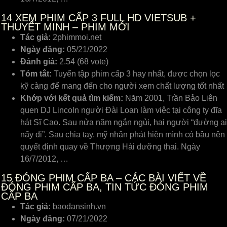
14
XEM PHIM CẤP 3 FULL HD VIETSUB +
THUYẾT MINH – PHIM MỚI
Tác giả:
2phimmoi.net
Ngày đăng:
05/21/2022
Đánh giá:
2.54 (68 vote)
Tóm tắt:
Tuyển tập phim cấp 3 hay nhất, được chọn lọc
kỹ càng để mang đến cho người xem chất lượng tốt nhất
Khớp với kết quả tìm kiếm:
Năm 2001, Trần Bảo Liên
quen DJ Lincoln người Đài Loan làm việc tại công ty đĩa
hát Sĩ Cao. Sau nửa năm ngắn ngủi, hai người “đường ai
nấy đi”. Sau chia tay, mỹ nhân phát hiện mình có bầu nên
quyết định quay về Thượng Hải dưỡng thai. Ngày
16/7/2012, …
15
ĐÓNG PHIM CẤP BA – CÁC BÀI VIẾT VỀ
ĐÓNG PHIM CẤP BA, TIN TỨC ĐÓNG PHIM
CẤP BA
Tác giả:
baodansinh.vn
Ngày đăng:
07/21/2022