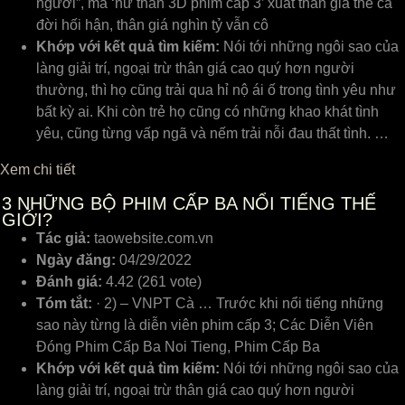
người”, mà ‘nữ thần 3D phim cấp 3’ xuất thân gia thế cả
đời hối hận, thân giá nghìn tỷ vẫn cô
Khớp với kết quả tìm kiếm:
Nói tới những ngôi sao của
làng giải trí, ngoại trừ thân giá cao quý hơn người
thường, thì họ cũng trải qua hỉ nộ ái ố trong tình yêu như
bất kỳ ai. Khi còn trẻ họ cũng có những khao khát tình
yêu, cũng từng vấp ngã và nếm trải nỗi đau thất tình. …
Xem chi tiết
3
NHỮNG BỘ PHIM CẤP BA NỔI TIẾNG THẾ
GIỚI?
Tác giả:
taowebsite.com.vn
Ngày đăng:
04/29/2022
Đánh giá:
4.42 (261 vote)
Tóm tắt:
· 2) – VNPT Cà … Trước khi nổi tiếng những
sao này từng là diễn viên phim cấp 3; Các Diễn Viên
Đóng Phim Cấp Ba Noi Tieng, Phim Cấp Ba
Khớp với kết quả tìm kiếm:
Nói tới những ngôi sao của
làng giải trí, ngoại trừ thân giá cao quý hơn người