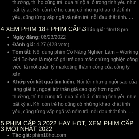
thường, thì họ cũng trải qua hỉ nộ ái ố trong tình yêu như
bất kỳ ai. Khi còn trẻ họ cũng có những khao khát tình
yêu, cũng từng vấp ngã và nếm trải nỗi đau thất tình. …
4
XEM PHIM 18+ PHIM CẤP 3
Tác giả:
film18.pro
Ngày đăng:
06/23/2022
Đánh giá:
4.27 (428 vote)
Tóm tắt:
Nội dung phim Cô Nàng Nghiện Làm – Working
Girl Bo-hee là một cô gái trẻ đẹp mắc chứng nghiện công
việc, là một quản lý marketing thành công của công ty
sản
Khớp với kết quả tìm kiếm:
Nói tới những ngôi sao của
làng giải trí, ngoại trừ thân giá cao quý hơn người
thường, thì họ cũng trải qua hỉ nộ ái ố trong tình yêu như
bất kỳ ai. Khi còn trẻ họ cũng có những khao khát tình
yêu, cũng từng vấp ngã và nếm trải nỗi đau thất tình. …
5
PHIM CẤP 3 2022 HAY HOT, XEM PHIM CẤP
3 MỚI NHẤT 2022
Tác giả:
phim18hot.com