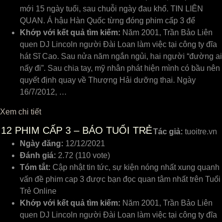
mới 15 ngày tuổi, sau chuỗi ngày đau khổ. TIN LIÊN
QUAN. Á hậu Hàn Quốc từng đóng phim cấp 3 để
Khớp với kết quả tìm kiếm:
Năm 2001, Trần Bảo Liên
quen DJ Lincoln người Đài Loan làm việc tại công ty đĩa
hát Sĩ Cao. Sau nửa năm ngắn ngủi, hai người “đường ai
nấy đi”. Sau chia tay, mỹ nhân phát hiện mình có bầu nên
quyết định quay về Thượng Hải dưỡng thai. Ngày
16/7/2012, …
Xem chi tiết
12
PHIM CẤP 3 – BÁO TUỔI TRẺ
Tác giả:
tuoitre.vn
Ngày đăng:
12/12/2021
Đánh giá:
2.72 (110 vote)
Tóm tắt:
Cập nhật tin tức, sự kiện nóng nhất xung quanh
vấn đề phim cap 3 được bạn đọc quan tâm nhất trên Tuổi
Trẻ Online
Khớp với kết quả tìm kiếm:
Năm 2001, Trần Bảo Liên
quen DJ Lincoln người Đài Loan làm việc tại công ty đĩa