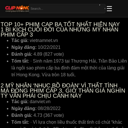
TOP 10+ PHIM CAP BA TỐT NHẤT HIỆN NAY
1
BI KỊCH CUỐI ĐỜI CỦA NHỮNG MỸ NHÂN
PHIM CẤP 3
Tác giả:
vietnamnet.vn
Ngày đăng:
10/22/2021
Đánh giá:
4.89 (827 vote)
Tóm tắt:
· Sinh năm 1973 tại Thượng Hải, Trần Bảo Liên
là ngôi sao phim cấp ba đình đám một thời của làng giải
trí Hong Kong. Vừa tròn 18 tuổi,
2
MỸ NHÂN ‘NHỤC BỒ ĐOÀN’ VÌ THẤT TÌNH
MÀ ĐÓNG PHIM CẤP 3, GIỜ THÂN GIÁ NGHÌN
TỶ VẪN PHẢI CHỊU CẢNH NÀY
Tác giả:
danviet.vn
Ngày đăng:
08/28/2022
Đánh giá:
4.73 (367 vote)
Tóm tắt:
· Vì lựa chọn liều thuốc thất tình có chút “khác