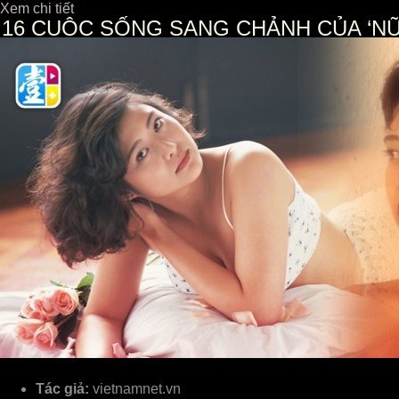
Xem chi tiết
16
CUỘC SỐNG SANG CHẢNH CỦA ‘NỮ 
Tác giả:
vietnamnet.vn