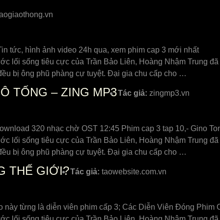
aogiaothong.vn
n tức, hình ảnh video 24h qua, xem phim cap 3 mới nhất
ước lối sống tiêu cực của Trần Bảo Liên, Hoàng Nhậm Trung đã
đều bị ông phũ phàng cự tuyệt. Đại gia chu cấp cho …
INÔ TỐNG – ZING MP3
Tác giả:
zingmp3.vn
ownload 320 nhạc chờ OST 12:45 Phim cap 3 tap 10,- Gino To
ước lối sống tiêu cực của Trần Bảo Liên, Hoàng Nhậm Trung đã
đều bị ông phũ phàng cự tuyệt. Đại gia chu cấp cho …
G THẾ GIỚI?
Tác giả:
taowebsite.com.vn
o này từng là diễn viên phim cấp 3; Các Diễn Viên Đóng Phim
ước lối sống tiêu cực của Trần Bảo Liên, Hoàng Nhậm Trung đã