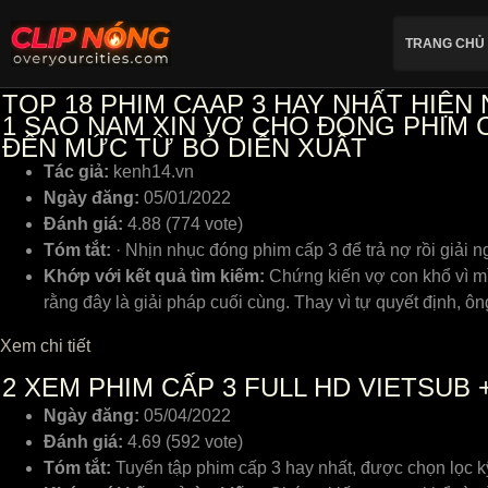
TRANG CHỦ
TOP 18 PHIM CAAP 3 HAY NHẤT HIỆN 
1
SAO NAM XIN VỢ CHO ĐÓNG PHIM C
ĐẾN MỨC TỪ BỎ DIỄN XUẤT
Tác giả:
kenh14.vn
Ngày đăng:
05/01/2022
Đánh giá:
4.88 (774 vote)
Tóm tắt:
· Nhịn nhục đóng phim cấp 3 để trả nợ rồi giải
Khớp với kết quả tìm kiếm:
Chứng kiến vợ con khổ vì mì
rằng đây là giải pháp cuối cùng. Thay vì tự quyết định,
Xem chi tiết
2
XEM PHIM CẤP 3 FULL HD VIETSUB 
Ngày đăng:
05/04/2022
Đánh giá:
4.69 (592 vote)
Tóm tắt:
Tuyển tập phim cấp 3 hay nhất, được chọn lọc 