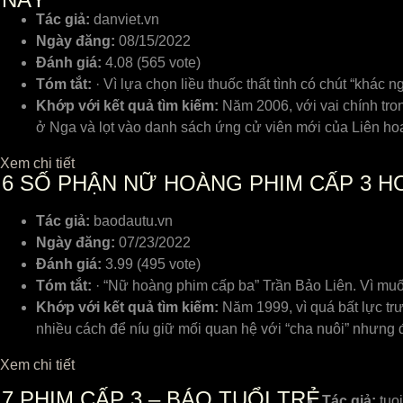
Tác giả:
danviet.vn
Ngày đăng:
08/15/2022
Đánh giá:
4.08 (565 vote)
Tóm tắt:
· Vì lựa chọn liều thuốc thất tình có chút “khác 
Khớp với kết quả tìm kiếm:
Năm 2006, với vai chính tro
ở Nga và lọt vào danh sách ứng cử viên mới của Liên h
Xem chi tiết
6
SỐ PHẬN NỮ HOÀNG PHIM CẤP 3 HO
Tác giả:
baodautu.vn
Ngày đăng:
07/23/2022
Đánh giá:
3.99 (495 vote)
Tóm tắt:
· “Nữ hoàng phim cấp ba” Trần Bảo Liên. Vì muố
Khớp với kết quả tìm kiếm:
Năm 1999, vì quá bất lực tr
nhiều cách để níu giữ mối quan hệ với “cha nuôi” nhưng 
Xem chi tiết
7
PHIM CẤP 3 – BÁO TUỔI TRẺ
Tác giả:
tuoi