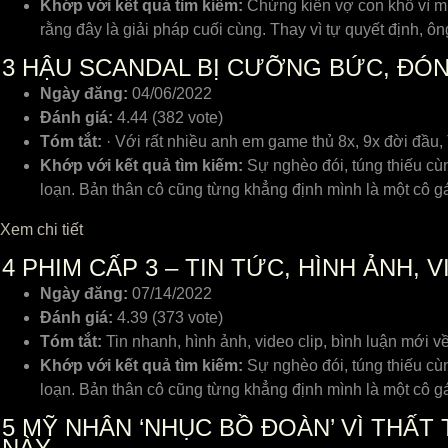
Khớp với kết quả tìm kiếm:
Chứng kiến vợ con khổ vì mì
rằng đây là giải pháp cuối cùng. Thay vì tự quyết định,
3
HẬU SCANDAL BỊ CƯỠNG BỨC, ĐÓNG
Ngày đăng:
04/06/2022
Đánh giá:
4.44 (382 vote)
Tóm tắt:
· Với rất nhiều anh em game thủ 8x, 9x đời đầu,
Khớp với kết quả tìm kiếm:
Sự nghèo đói, túng thiếu cùn
loạn. Bản thân cô cũng từng khẳng định mình là một cô g
Xem chi tiết
4
PHIM CẤP 3 – TIN TỨC, HÌNH ẢNH, 
Ngày đăng:
07/14/2022
Đánh giá:
4.39 (373 vote)
Tóm tắt:
Tin nhanh, hình ảnh, video clip, bình luận mới v
Khớp với kết quả tìm kiếm:
Sự nghèo đói, túng thiếu cùn
loạn. Bản thân cô cũng từng khẳng định mình là một cô g
5
MỸ NHÂN ‘NHỤC BỒ ĐOÀN’ VÌ THẤT 
NÀY