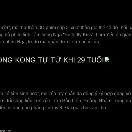
người”, mà ‘nữ thần 3D phim cấp 3’ xuất thân gia thế cả đời hối h
ng bộ phim tình cảm tiếng Nga “Butterfly Kiss”, Lam Yến đã g
oan phim Nga, từ đó mà nhận được sự chú ý của …
NG KONG TỰ TỬ KHI 29 TUỔI
n có tiền sinh hoạt, mẹ của mỹ nhân đã đồng ý ký hợp đồng với
ước lối sống tiêu cực của Trần Bảo Liên, Hoàng Nhậm Trung đã
đều bị ông phũ phàng cự tuyệt. Đại gia chu cấp cho …
tre.vn