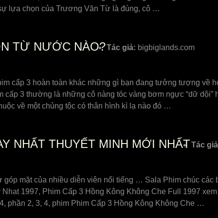
g sự lựa chọn của Trương Văn Từ là đúng, cô …
UỒN TỪ NƯỚC NÀO?
Tác giả:
bigbiglands.com
phim cấp 3 hoàn toàn khác những gì bạn đang tưởng tượng về họ
m cấp 3 thường là những cô nàng tóc vàng bơm ngực “dữ dội” 
huộc về một chủng tộc có thân hình kì lạ nào đó …
AY NHẤT THUYẾT MINH MỚI NHẤT
Tác giả
óp mặt của nhiều diễn viên nổi tiếng … Sala Phim chúc các bạ
Nhat 1997, Phim Cấp 3 Hồng Kông Không Che Full 1997 xem p
, 4, phần 2, 3, 4, phim Phim Cấp 3 Hồng Kông Không Che …