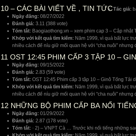
10
– CÁC BÀI VIẾT VỀ , TIN TỨC
Tác giả:
b
Ngày đăng:
08/27/2022
Đánh giá:
3.11 (388 vote)
Tóm tắt:
Baogiaothong.vn – xem phim cap 3 – Cập nhật Ti
Khớp với kết quả tìm kiếm:
Năm 1999, vì quá bất lực tr
nhiều cách để níu giữ mối quan hệ với “cha nuôi” nhưng 
11
OST 12:45 PHIM CẤP 3 TẬP 10 – G
Ngày đăng:
09/15/2022
Đánh giá:
2.83 (59 vote)
Tóm tắt:
OST 12:45 Phim cấp 3 tập 10 – Ginô Tống Tải d
Khớp với kết quả tìm kiếm:
Năm 1999, vì quá bất lực tr
nhiều cách để níu giữ mối quan hệ với “cha nuôi” nhưng 
12
NHỮNG BỘ PHIM CẤP BA NỔI TIẾN
Ngày đăng:
01/29/2022
Đánh giá:
2.87 (178 vote)
Tóm tắt:
· 2) – VNPT Cà … Trước khi nổi tiếng những sa
Khớp với kết quả tìm kiếm:
Năm 1999, vì quá bất lực tr