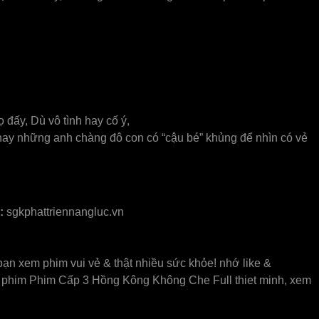
 đấy, Dù vô tình hay cố ý,
hay những anh chàng đô con có “cậu bé” khủng để nhìn có vẻ
:
sgkphattriennangluc.vn
n xem phim vui vẻ & thật nhiều sức khỏe! nhớ like &
him Phim Cấp 3 Hồng Kông Không Che Full thiet minh, xem