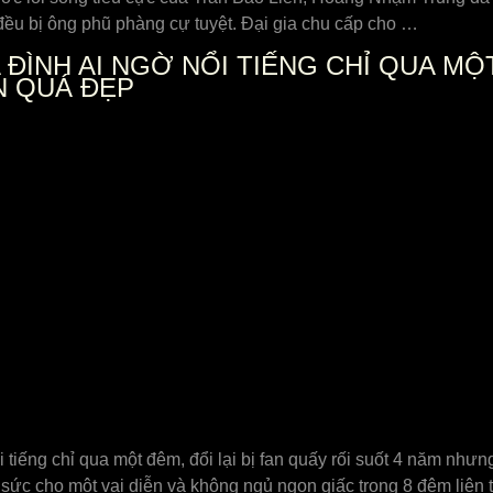
đều bị ông phũ phàng cự tuyệt. Đại gia chu cấp cho …
ĐÌNH AI NGỜ NỔI TIẾNG CHỈ QUA MỘT
N QUÁ ĐẸP
 tiếng chỉ qua một đêm, đổi lại bị fan quấy rối suốt 4 năm nhưn
 sức cho một vai diễn và không ngủ ngon giấc trong 8 đêm liên