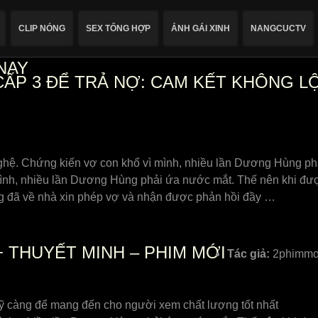
CLIP NÓNG
SEX TỔNG HỢP
ẢNH GÁI XINH
NANGCUCTV
NAY
ẤP 3 ĐỂ TRẢ NỢ: CAM KẾT KHÔNG LỘ
 nghệ. Chứng kiến vợ con khổ vì mình, nhiều lần Dương Hùng p
nh, nhiều lần Dương Hùng phải ứa nước mắt. Thế nên khi được
 ông đã về nhà xin phép vợ và nhận được phản hồi đầy …
+ THUYẾT MINH – PHIM MỚI
Tác giả:
2phimmoi
kỹ càng để mang đến cho người xem chất lượng tốt nhất