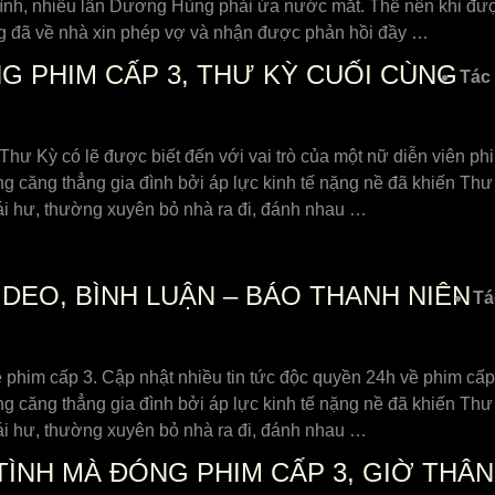
nh, nhiều lần Dương Hùng phải ứa nước mắt. Thế nên khi được
 ông đã về nhà xin phép vợ và nhận được phản hồi đầy …
 PHIM CẤP 3, THƯ KỲ CUỐI CÙNG
Tác 
 Thư Kỳ có lẽ được biết đến với vai trò của một nữ diễn viên p
g căng thẳng gia đình bởi áp lực kinh tế nặng nề đã khiến Thư
ái hư, thường xuyên bỏ nhà ra đi, đánh nhau …
VIDEO, BÌNH LUẬN – BÁO THANH NIÊN
Tá
ề phim cấp 3. Cập nhật nhiều tin tức độc quyền 24h về phim cấp
g căng thẳng gia đình bởi áp lực kinh tế nặng nề đã khiến Thư
ái hư, thường xuyên bỏ nhà ra đi, đánh nhau …
TÌNH MÀ ĐÓNG PHIM CẤP 3, GIỜ THÂN