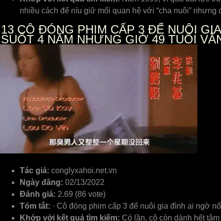
nhiều cách để níu giữ mối quan hệ với “cha nuôi” nhưng 
13
CÔ ĐÓNG PHIM CẤP 3 ĐỂ NUÔI GIA 
SUỐT 4 NĂM NHƯNG GIỜ 49 TUỔI VẪ
Tác giả:
conglyxahoi.net.vn
Ngày đăng:
02/13/2022
Đánh giá:
2.69 (86 vote)
Tóm tắt:
· Cô đóng phim cấp 3 để nuôi gia đình ai ngờ nổi
Khớp với kết quả tìm kiếm:
Có lần, cô còn dành hết tâm