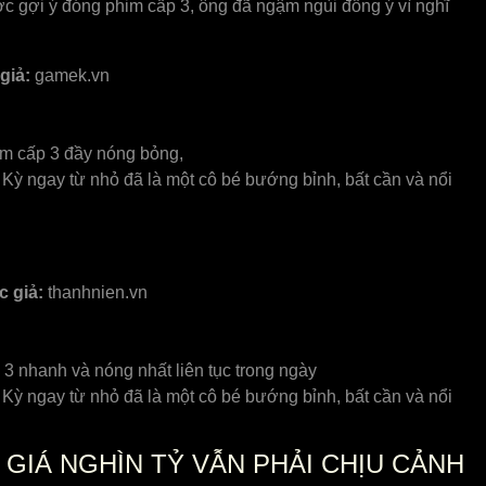
 gợi ý đóng phim cấp 3, ông đã ngậm ngùi đồng ý vì nghĩ
giả:
gamek.vn
him cấp 3 đầy nóng bỏng,
 Kỳ ngay từ nhỏ đã là một cô bé bướng bỉnh, bất cần và nổi
c giả:
thanhnien.vn
 3 nhanh và nóng nhất liên tục trong ngày
 Kỳ ngay từ nhỏ đã là một cô bé bướng bỉnh, bất cần và nổi
 GIÁ NGHÌN TỶ VẪN PHẢI CHỊU CẢNH