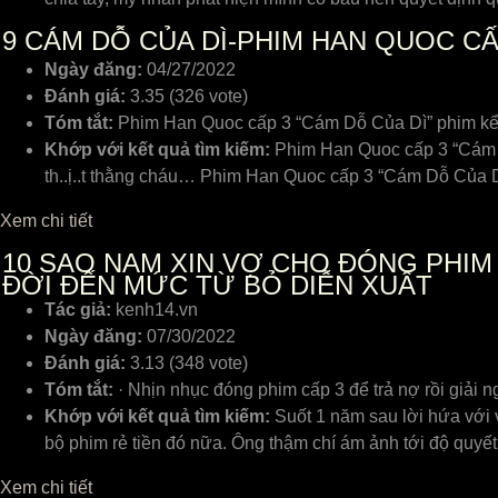
9
CÁM DỖ CỦA DÌ-PHIM HAN QUOC CẤ
Ngày đăng:
04/27/2022
Đánh giá:
3.35 (326 vote)
Tóm tắt:
Phim Han Quoc cấp 3 “Cám Dỗ Của Dì” phim kể về 
Khớp với kết quả tìm kiếm:
Phim Han Quoc cấp 3 “Cám Dỗ
th..ị..t thằng cháu… Phim Han Quoc cấp 3 “Cám Dỗ Của Dì
Xem chi tiết
10
SAO NAM XIN VỢ CHO ĐÓNG PHIM 
ĐỜI ĐẾN MỨC TỪ BỎ DIỄN XUẤT
Tác giả:
kenh14.vn
Ngày đăng:
07/30/2022
Đánh giá:
3.13 (348 vote)
Tóm tắt:
· Nhịn nhục đóng phim cấp 3 để trả nợ rồi giải
Khớp với kết quả tìm kiếm:
Suốt 1 năm sau lời hứa với
bộ phim rẻ tiền đó nữa. Ông thậm chí ám ảnh tới độ quy
Xem chi tiết