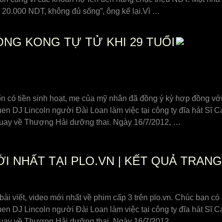
n 20.000 NDT, không đủ sống”, ông kể lại.Vì …
NG KONG TỰ TỬ KHI 29 TUỔI
n có tiền sinh hoạt, mẹ của mỹ nhân đã đồng ý ký hợp đồng với
n DJ Lincoln người Đài Loan làm việc tại công ty đĩa hát Sĩ C
 quay về Thượng Hải dưỡng thai. Ngày 16/7/2012, …
I NHẤT TẠI PLO.VN | KẾT QUẢ TRANG
 bài viết, video mới nhất về phim cấp 3 trên plo.vn. Chúc bạn có
n DJ Lincoln người Đài Loan làm việc tại công ty đĩa hát Sĩ C
 quay về Thượng Hải dưỡng thai. Ngày 16/7/2012, …