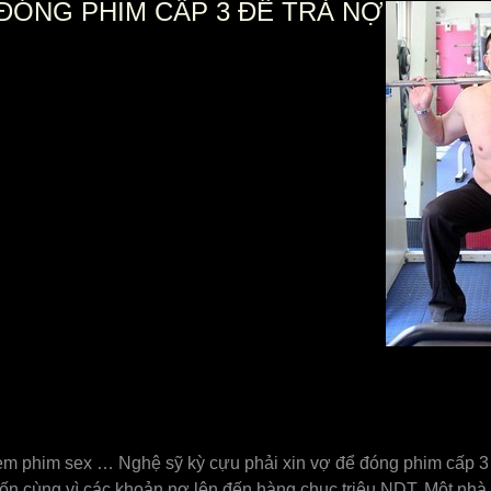
 ĐÓNG PHIM CẤP 3 ĐỂ TRẢ NỢ
em phim sex … Nghệ sỹ kỳ cựu phải xin vợ để đóng phim cấp 3 t
khốn cùng vì các khoản nợ lên đến hàng chục triệu NDT. Một nh