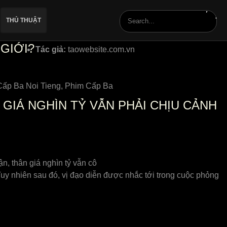
THỦ THUẬT
GIỚI?
Tác giả:
taowebsite.com.vn
 Cấp Ba Noi Tieng, Phim Cấp Ba
 GIÁ NGHÌN TỶ VẪN PHẢI CHỊU CẢNH
ận, thân giá nghìn tỷ vẫn cô
 Tuy nhiên sau đó, vị đạo diễn được nhắc tới trong cuộc phỏng