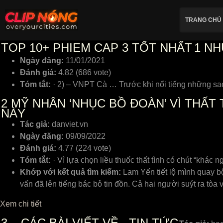
TRANG CHỦ
TOP 10+ PHIEM CAP 3 TỐT NHẤT
1
NHỮ
Ngày đăng:
11/01/2021
Đánh giá:
4.82 (686 vote)
Tóm tắt:
· 2) – VNPT Cà … Trước khi nổi tiếng những sa
2
MỸ NHÂN ‘NHỤC BỒ ĐOÀN’ VÌ THẤT 
NÀY
Tác giả:
danviet.vn
Ngày đăng:
09/09/2022
Đánh giá:
4.77 (224 vote)
Tóm tắt:
· Vì lựa chọn liều thuốc thất tình có chút “khác 
Khớp với kết quả tìm kiếm:
Lam Yến tiết lộ mình quay bộ
vấn đã lên tiếng bác bỏ tin đồn. Cả hai người suýt ra tòa 
Xem chi tiết
3
– CÁC BÀI VIẾT VỀ , TIN TỨC