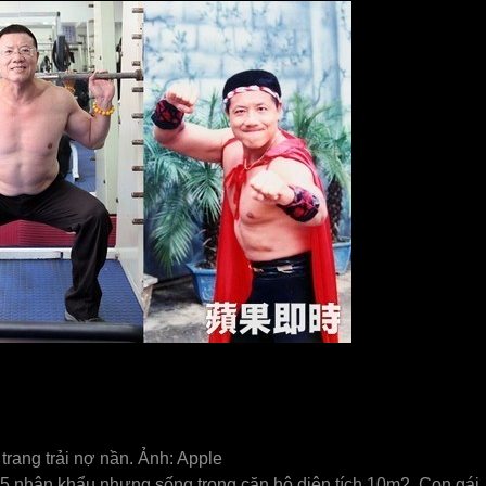
rang trải nợ nần. Ảnh: Apple
à 5 nhân khẩu nhưng sống trong căn hộ diện tích 10m2. Con gái