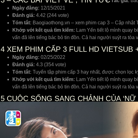
Tác giả:
bao
Ngày đăng:
12/15/2021
Đánh giá:
4.42 (244 vote)
Tóm tắt:
Baogiaothong.vn – xem phim cap 3 – Cập nhật Ti
Khớp với kết quả tìm kiếm:
Lam Yến tiết lộ mình quay bộ
vấn đã lên tiếng bác bỏ tin đồn. Cả hai người suýt ra tòa 
4
XEM PHIM CẤP 3 FULL HD VIETSUB 
Ngày đăng:
02/25/2022
Đánh giá:
4.3 (354 vote)
Tóm tắt:
Tuyển tập phim cấp 3 hay nhất, được chọn lọc 
Khớp với kết quả tìm kiếm:
Lam Yến tiết lộ mình quay bộ
vấn đã lên tiếng bác bỏ tin đồn. Cả hai người suýt ra tòa 
5
CUỘC SỐNG SANG CHẢNH CỦA ‘NỮ H