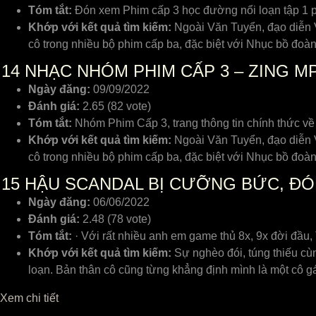
Tóm tắt:
Đón xem Phim cấp 3 học đường nổi loạn tập 1 ph
Khớp với kết quả tìm kiếm:
Ngoài Văn Tuyển, đạo diễn V
cô trong nhiều bộ phim cấp ba, đặc biệt với Nhục bồ đo
14
NHẠC NHÓM PHIM CẤP 3 – ZING M
Ngày đăng:
09/09/2022
Đánh giá:
2.65 (82 vote)
Tóm tắt:
Nhóm Phim Cấp 3, trang thông tin chính thức v
Khớp với kết quả tìm kiếm:
Ngoài Văn Tuyển, đạo diễn V
cô trong nhiều bộ phim cấp ba, đặc biệt với Nhục bồ đo
15
HẬU SCANDAL BỊ CƯỠNG BỨC, ĐÓN
Ngày đăng:
06/06/2022
Đánh giá:
2.48 (78 vote)
Tóm tắt:
· Với rất nhiều anh em game thủ 8x, 9x đời đầu,
Khớp với kết quả tìm kiếm:
Sự nghèo đói, túng thiếu cùn
loạn. Bản thân cô cũng từng khẳng định mình là một cô g
Xem chi tiết