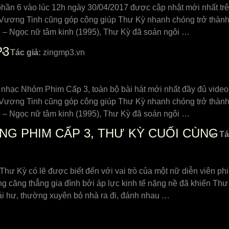
ần 6 vào lúc 12h ngày 30/04/2017 được cập nhật mới nhất trên
ương Tinh cũng góp công giúp Thư Kỳ nhanh chóng trở thành n
àn – Ngọc nữ tâm kinh (1995), Thư Kỳ đã soán ngôi …
P3
Tác giả:
zingmp3.vn
ề nhạc Nhóm Phim Cấp 3, toàn bộ bài hát mới nhất đầy đủ vide
ương Tinh cũng góp công giúp Thư Kỳ nhanh chóng trở thành n
àn – Ngọc nữ tâm kinh (1995), Thư Kỳ đã soán ngôi …
G PHIM CẤP 3, THƯ KỲ CUỐI CÙNG
Tá
 Thư Kỳ có lẽ được biết đến với vai trò của một nữ diễn viên p
g căng thẳng gia đình bởi áp lực kinh tế nặng nề đã khiến Thư
ái hư, thường xuyên bỏ nhà ra đi, đánh nhau …