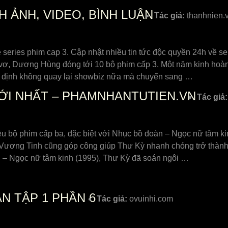
H ẢNH, VIDEO, BÌNH LUẬN
Tác giả:
thanhnien.
ề series phim cap 3. Cập nhật nhiều tin tức độc quyền 24h về s
 vợ, Dương Hùng đóng tới 10 bộ phim cấp 3. Một năm kinh ho
ết định không quay lại showbiz nữa mà chuyển sang …
MỚI NHẤT – PHAMNHANTUTIEN.VN
Tác giả:
iều bộ phim cấp ba, đặc biệt với Nhục bồ đoàn – Ngọc nữ tâm 
ương Tinh cũng góp công giúp Thư Kỳ nhanh chóng trở thành n
àn – Ngọc nữ tâm kinh (1995), Thư Kỳ đã soán ngôi …
N TẬP 1 PHẦN 6
Tác giả:
ovuinhi.com