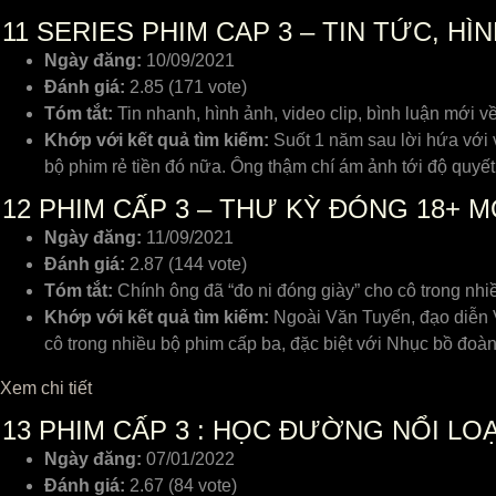
11
SERIES PHIM CAP 3 – TIN TỨC, HÌN
Ngày đăng:
10/09/2021
Đánh giá:
2.85 (171 vote)
Tóm tắt:
Tin nhanh, hình ảnh, video clip, bình luận mới v
Khớp với kết quả tìm kiếm:
Suốt 1 năm sau lời hứa với
bộ phim rẻ tiền đó nữa. Ông thậm chí ám ảnh tới độ quy
12
PHIM CẤP 3 – THƯ KỲ ĐÓNG 18+ 
Ngày đăng:
11/09/2021
Đánh giá:
2.87 (144 vote)
Tóm tắt:
Chính ông đã “đo ni đóng giày” cho cô trong nh
Khớp với kết quả tìm kiếm:
Ngoài Văn Tuyển, đạo diễn V
cô trong nhiều bộ phim cấp ba, đặc biệt với Nhục bồ đo
Xem chi tiết
13
PHIM CẤP 3 : HỌC ĐƯỜNG NỔI LOẠ
Ngày đăng:
07/01/2022
Đánh giá:
2.67 (84 vote)