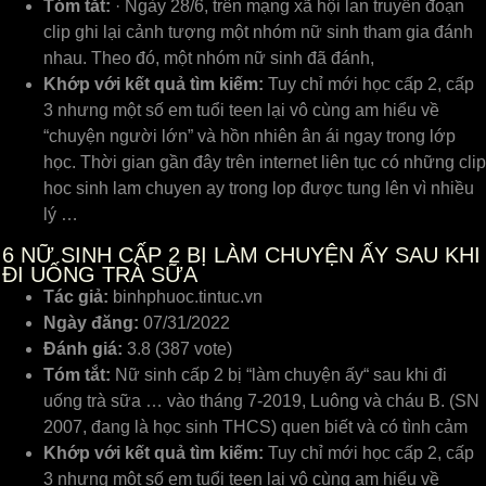
Tóm tắt:
· Ngày 28/6, trên mạng xã hội lan truyền đoạn
clip ghi lại cảnh tượng một nhóm nữ sinh tham gia đánh
nhau. Theo đó, một nhóm nữ sinh đã đánh,
Khớp với kết quả tìm kiếm:
Tuy chỉ mới học cấp 2, cấp
3 nhưng một số em tuổi teen lại vô cùng am hiểu về
“chuyện người lớn” và hồn nhiên ân ái ngay trong lớp
học. Thời gian gần đây trên internet liên tục có những clip
hoc sinh lam chuyen ay trong lop được tung lên vì nhiều
lý …
6
NỮ SINH CẤP 2 BỊ LÀM CHUYỆN ẤY SAU KHI
ĐI UỐNG TRÀ SỮA
Tác giả:
binhphuoc.tintuc.vn
Ngày đăng:
07/31/2022
Đánh giá:
3.8 (387 vote)
Tóm tắt:
Nữ sinh cấp 2 bị “làm chuyện ấy“ sau khi đi
uống trà sữa … vào tháng 7-2019, Luông và cháu B. (SN
2007, đang là học sinh THCS) quen biết và có tình cảm
Khớp với kết quả tìm kiếm:
Tuy chỉ mới học cấp 2, cấp
3 nhưng một số em tuổi teen lại vô cùng am hiểu về