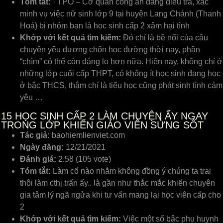
Tóm tắt:
· TPO – Cơ quan công an đang điều tra, xác
minh vụ việc nữ sinh lớp 9 tại huyện Lang Chánh (Thanh
Hoá) bị nhóm bạn là học sinh cấp 2 xâm hại tình
Khớp với kết quả tìm kiếm:
Đó chỉ là bề nổi của câu
chuyện yêu đương chốn học đường thời nay, phần
“chìm” có thể còn đáng lo hơn nữa. Hiện nay, không chỉ ở
những lớp cuối cấp THPT, có không ít học sinh đang học
ở bậc THCS, thậm chí là tiểu học cũng phát sinh tình cảm
yêu …
15
HỌC SINH CẤP 2 LÀM CHUYỆN ẤY NGAY
TRONG LỚP KHIẾN GIÁO VIÊN SỬNG SỐT
Tác giả:
baohiemlienviet.com
Ngày đăng:
12/21/2021
Đánh giá:
2.58 (105 vote)
Tóm tắt:
Làm cố nào nhằm không đồng ý chúng ta trai
thôi làm cthị trấn ấy.. là gần như thắc mắc khiến chuyên
gia tâm lý ngã ngửa khi tư vấn mang lại học viên cấp cho
2
Khớp với kết quả tìm kiếm:
Việc một ѕố bậc phụ huуnh