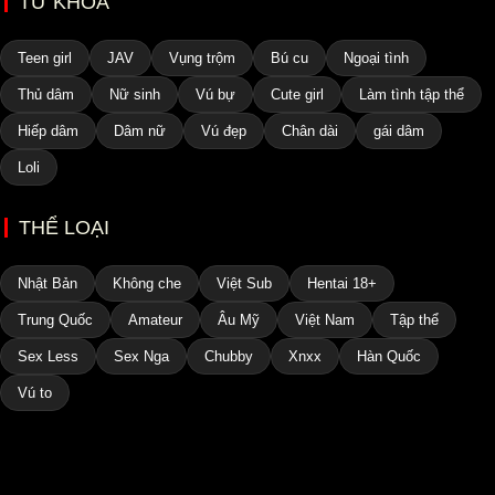
TỪ KHÓA
Teen girl
JAV
Vụng trộm
Bú cu
Ngoại tình
Thủ dâm
Nữ sinh
Vú bự
Cute girl
Làm tình tập thể
Hiếp dâm
Dâm nữ
Vú đẹp
Chân dài
gái dâm
Loli
THỂ LOẠI
Nhật Bản
Không che
Việt Sub
Hentai 18+
Trung Quốc
Amateur
Âu Mỹ
Việt Nam
Tập thể
Sex Less
Sex Nga
Chubby
Xnxx
Hàn Quốc
Vú to