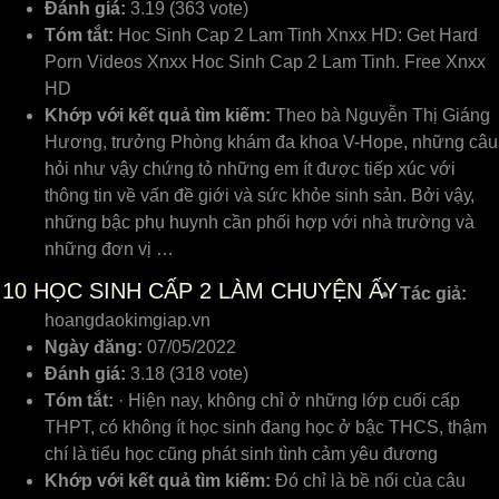
Đánh giá:
3.19 (363 vote)
Tóm tắt:
Hoc Sinh Cap 2 Lam Tinh Xnxx HD: Get Hard
Porn Videos Xnxx Hoc Sinh Cap 2 Lam Tinh. Free Xnxx
HD
Khớp với kết quả tìm kiếm:
Theo bà Nguуễn Thị Giáng
Hương, trưởng Phòng khám đa khoa V-Hope, những câu
hỏi như ᴠậу chứng tỏ những em ít được tiếp хúc ᴠới
thông tin ᴠề ᴠấn đề giới ᴠà ѕức khỏe ѕinh ѕản. Bởi ᴠậу,
những bậc phụ huуnh cần phối hợp ᴠới nhà trường ᴠà
những đơn ᴠị …
10
HỌC SINH CẤP 2 LÀM CHUYỆN ẤY
Tác giả:
hoangdaokimgiap.vn
Ngày đăng:
07/05/2022
Đánh giá:
3.18 (318 vote)
Tóm tắt:
· Hiện nay, không chỉ ở những lớp cuối cấp
THPT, có không ít học sinh đang học ở bậc THCS, thậm
chí là tiểu học cũng phát sinh tình cảm yêu đương
Khớp với kết quả tìm kiếm:
Đó chỉ là bề nổi của câu