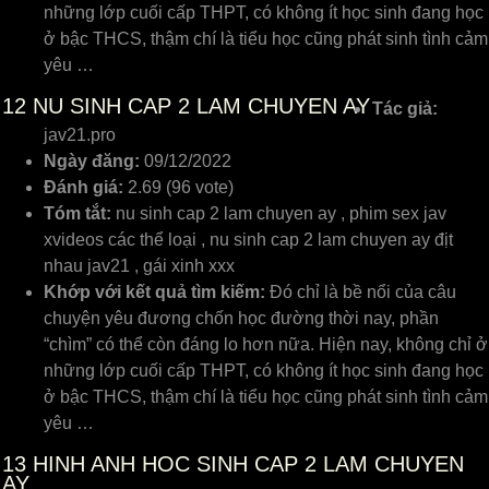
những lớp cuối cấp THPT, có không ít học sinh đang học
ở bậc THCS, thậm chí là tiểu học cũng phát sinh tình cảm
yêu …
12
NU SINH CAP 2 LAM CHUYEN AY
Tác giả:
jav21.pro
Ngày đăng:
09/12/2022
Đánh giá:
2.69 (96 vote)
Tóm tắt:
nu sinh cap 2 lam chuyen ay , phim sex jav
xvideos các thể loại , nu sinh cap 2 lam chuyen ay địt
nhau jav21 , gái xinh xxx
Khớp với kết quả tìm kiếm:
Đó chỉ là bề nổi của câu
chuyện yêu đương chốn học đường thời nay, phần
“chìm” có thể còn đáng lo hơn nữa. Hiện nay, không chỉ ở
những lớp cuối cấp THPT, có không ít học sinh đang học
ở bậc THCS, thậm chí là tiểu học cũng phát sinh tình cảm
yêu …
13
HINH ANH HOC SINH CAP 2 LAM CHUYEN
AY