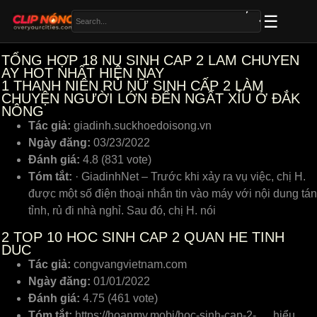
TỔNG HỢP 18 NU SINH CAP 2 LAM CHUYEN
AY HOT NHẤT HIỆN NAY
1
THANH NIÊN RỦ NỮ SINH CẤP 2 LÀM
CHUYỆN NGƯỜI LỚN ĐẾN NGẤT XỈU Ở ĐẮK
NÔNG
Tác giả:
giadinh.suckhoedoisong.vn
Ngày đăng:
03/23/2022
Đánh giá:
4.8 (831 vote)
Tóm tắt:
· GiadinhNet – Trước khi xảy ra vụ việc, chị H.
được một số điện thoại nhắn tin vào máy với nội dung tán
tỉnh, rủ đi nhà nghỉ. Sau đó, chị H. nói
2
TOP 10 HOC SINH CAP 2 QUAN HE TINH
DUC
Tác giả:
congvangvietnam.com
Ngày đăng:
01/01/2022
Đánh giá:
4.75 (461 vote)
Tóm tắt:
https://hoanmy.mobi/hoc-sinh-cap-2- … hiểu …