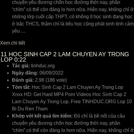
chuyện yêu đương chốn học đường thời nay, phần
“chìm” có thể còn đáng lo hơn nữa. Hiện nay, không chỉ ở
những lớp cuối cấp THPT, có không ít học sinh đang học
ở bậc THCS, thậm chí là tiểu học cũng phát sinh tình cảm
yêu …
Xem chi tiết
11
HOC SINH CAP 2 LAM CHUYEN AY TRONG
LOP 0:22
Tác giả:
tinhduc.org
Ngày đăng:
06/09/2022
Đánh giá:
2.96 (186 vote)
Tóm tắt:
Hoc Sinh Cap 2 Lam Chuyen Ay Trong Lop
Xnxx HD: Get Hard MP4 Porn Videos Hoc Sinh Cap 2
Lam Chuyen Ay Trong Lop. Free TINHDUC.ORG Lop 10
Bi Du Ren Tham
Khớp với kết quả tìm kiếm:
Đó chỉ là bề nổi của câu
chuyện yêu đương chốn học đường thời nay, phần
“chìm” có thể còn đáng lo hơn nữa. Hiện nay, không chỉ ở