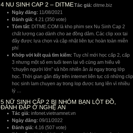
4
NU SINH CAP 2 – DITME
Tác giả:
ditme.biz
Ngày đăng:
11/08/2021
Đánh giá:
4.21 (350 vote)
Tóm tắt:
DITME.COM là kho phim sex Nu Sinh Cap 2
chất lượng cao dành cho ae đồng dâm. Các clip xxx tại
đây được lựa chọn và cập nhật liên tục hoàn toàn miễn
phí
Khớp với kết quả tìm kiếm:
Tuy chỉ mới học cấp 2, cấp
3 nhưng một số em tuổi teen lại vô cùng am hiểu về
“chuyện người lớn” và hồn nhiên ân ái ngay trong lớp
học. Thời gian gần đây trên internet liên tục có những clip
hoc sinh lam chuyen ay trong lop được tung lên vì nhiều
lý …
5
NỮ SINH CẤP 2 BỊ NHÓM BẠN LỘT ĐỒ,
ĐÁNH ĐẬP Ở NGHỆ AN
Tác giả:
infonet.vietnamnet.vn
Ngày đăng:
09/11/2022
Đánh giá:
4.16 (507 vote)