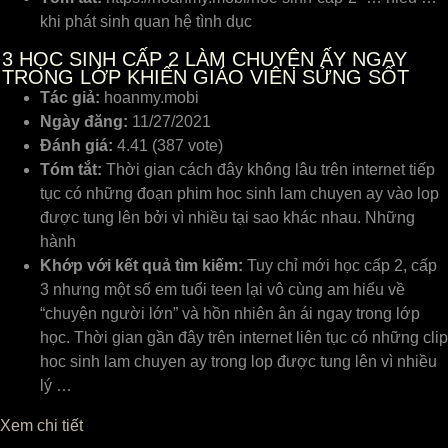
khi phát sinh quan hệ tình dục
3
HỌC SINH CẤP 2 LÀM CHUYỆN ẤY NGAY
TRONG LỚP KHIẾN GIÁO VIÊN SỬNG SỐT
Tác giả:
hoanmy.mobi
Ngày đăng:
11/27/2021
Đánh giá:
4.41 (387 vote)
Tóm tắt:
Thời gian cách đây không lâu trên internet tiếp
tục có những đoạn phim hoc sinh lam chuyen ay vào lop
được tung lên bởi vì nhiều tại sao khác nhau. Những
hành
Khớp với kết quả tìm kiếm:
Tuy chỉ mới học cấp 2, cấp
3 nhưng một số em tuổi teen lại vô cùng am hiểu về
“chuyện người lớn” và hồn nhiên ân ái ngay trong lớp
học. Thời gian gần đây trên internet liên tục có những clip
hoc sinh lam chuyen ay trong lop được tung lên vì nhiều
lý …
Xem chi tiết