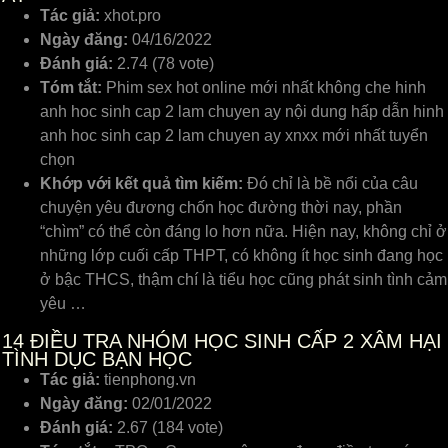
Tác giả:
xhot.pro
Ngày đăng:
04/16/2022
Đánh giá:
2.74 (78 vote)
Tóm tắt:
Phim sex hot online mới nhất không che hinh
anh hoc sinh cap 2 lam chuyen ay nội dung hấp dẫn hinh
anh hoc sinh cap 2 lam chuyen ay xnxx mới nhất tuyển
chọn
Khớp với kết quả tìm kiếm:
Đó chỉ là bề nổi của câu
chuyện yêu đương chốn học đường thời nay, phần
“chìm” có thể còn đáng lo hơn nữa. Hiện nay, không chỉ ở
những lớp cuối cấp THPT, có không ít học sinh đang học
ở bậc THCS, thậm chí là tiểu học cũng phát sinh tình cảm
yêu …
14
ĐIỀU TRA NHÓM HỌC SINH CẤP 2 XÂM HẠI
TÌNH DỤC BẠN HỌC
Tác giả:
tienphong.vn
Ngày đăng:
02/01/2022
Đánh giá:
2.67 (184 vote)