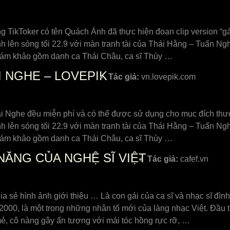
g TikToker có tên Quách Ánh đã thực hiện đoạn clip version “g
 lên sóng tối 22.9 với màn tranh tài của Thái Hằng – Tuấn Nghĩa
giám khảo gồm danh ca Thái Châu, ca sĩ Thùy …
I NGHE – LOVEPIK
Tác giả:
vn.lovepik.com
ai Nghe đều miễn phí và có thể được sử dụng cho mục đích t
 lên sóng tối 22.9 với màn tranh tài của Thái Hằng – Tuấn Nghĩa
giám khảo gồm danh ca Thái Châu, ca sĩ Thùy …
NĂNG CỦA NGHỆ SĨ VIỆT
Tác giả:
cafef.vn
hia sẻ hình ảnh giới thiệu … Là con gái của ca sĩ và nhạc sĩ 
00, là một trong những nhân tố mới của làng nhạc Việt. Đầu
mẻ, cô nàng gây ấn tượng với mái tóc hồng rực rỡ, …