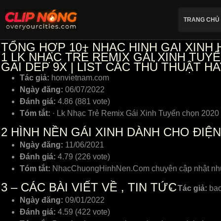
TRANG CHỦ
TỔNG HỢP 10+ NHAC HINH GAI XINH 
1
LK NHẠC TRẺ REMIX GÁI XINH TUYỂN
GAI DEP 9X | LIST CÁC THỦ THUẬT H
Tác giả:
honvietnam.com
Ngày đăng:
06/07/2022
Đánh giá:
4.86 (881 vote)
Tóm tắt:
· Lk Nhạc Trẻ Remix Gái Xinh Tuyển chọn 2020 –
2
HÌNH NỀN GÁI XINH DÀNH CHO ĐIỆN 
Ngày đăng:
11/06/2021
Đánh giá:
4.79 (226 vote)
Tóm tắt:
NhacChuongHinhNen.Com chuyên cập nhật những 
3
– CÁC BÀI VIẾT VỀ , TIN TỨC
Tác giả:
bao
Ngày đăng:
09/01/2022
Đánh giá:
4.59 (422 vote)