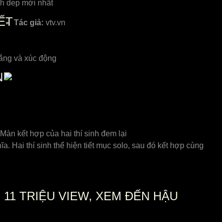
nh dep mới nhất
ẾT
Tác giả:
vtv.vn
lắng và xúc động
N
Màn kết hợp của hai thí sinh đem lại
. Hai thí sinh thể hiện tiết mục solo, sau đó kết hợp cùng
 11 TRIỆU VIEW, XEM ĐẾN HẬU