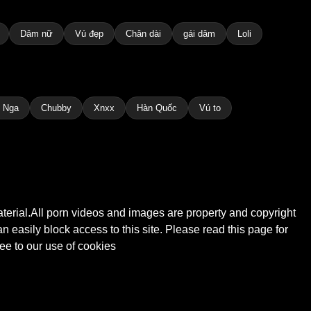
Dâm nữ
Vú đẹp
Chân dài
gái dâm
Loli
 Nga
Chubby
Xnxx
Hàn Quốc
Vú to
material.All porn videos and images are property and copyright
n easily block access to this site. Please read this page for
ee to our use of cookies