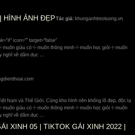
 | HÌNH ẢNH ĐẸP
Tác giả:
khunganhtreotuong.vn
k=”#” icon=”” target=”false”
muốn giàu có
muốn thông minh
muốn học giỏi
muốn
Suy nghĩ về dâm dục …
gdienthoai.com
t Nam và Thế Giới. Cùng kho hình nền khổng lồ đẹp, độc lạ
muốn giàu có
muốn thông minh
muốn học giỏi
muốn
Suy nghĩ về dâm dục …
 XINH 05 | TIKTOK GÁI XINH 2022 |