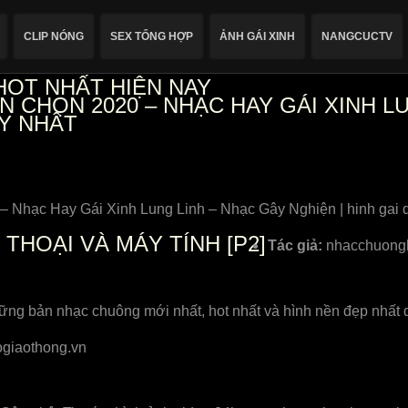
CLIP NÓNG
SEX TỔNG HỢP
ẢNH GÁI XINH
NANGCUCTV
HOT NHẤT HIỆN NAY
 CHỌN 2020 – NHẠC HAY GÁI XINH LU
AY NHẤT
 Nhạc Hay Gái Xinh Lung Linh – Nhạc Gây Nghiện | hinh gai dep
THOẠI VÀ MÁY TÍNH [P2]
Tác giả:
nhacchuong
bản nhạc chuông mới nhất, hot nhất và hình nền đẹp nhất dà
giaothong.vn