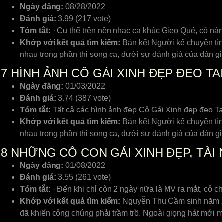
Ngày đăng:
08/28/2022
Đánh giá:
3.99 (217 vote)
Tóm tắt:
· Cụ thể trên nền nhạc ca khúc Gieo Quẻ, cô nàn
Khớp với kết quả tìm kiếm:
Bán kết Người kể chuyện tình
nhau trong phần thi song ca, dưới sự đánh giá của dàn 
7
HÌNH ẢNH CÔ GÁI XINH ĐẸP ĐEO TA
Ngày đăng:
01/03/2022
Đánh giá:
3.74 (387 vote)
Tóm tắt:
Tất cả các hình ảnh đẹp Cô Gái Xinh đẹp đeo T
Khớp với kết quả tìm kiếm:
Bán kết Người kể chuyện tình
nhau trong phần thi song ca, dưới sự đánh giá của dàn 
8
NHỮNG CÔ CON GÁI XINH ĐẸP, TÀI 
Ngày đăng:
01/08/2022
Đánh giá:
3.55 (261 vote)
Tóm tắt:
· Đến khi chỉ còn 2 ngày nữa là MV ra mắt, cô c
Khớp với kết quả tìm kiếm:
Nguyễn Thu Cầm sinh năm 20
đã khiến công chúng phải trầm trồ. Ngoài giọng hát mới 