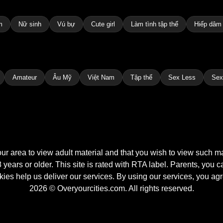
m
Nữ sinh
Vú bự
Cute girl
Làm tình tập thể
Hiếp dâm
Amateur
Âu Mỹ
Việt Nam
Tập thể
Sex Less
Sex
your area to view adult material and that you wish to view such 
years or older. This site is rated with RTA label. Parents, you ca
ies help us deliver our services. By using our services, you agr
2026 © Overyourcities.com. All rights reserved.