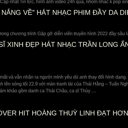
ập nhật Tin tức, hình ảnh video 24h qua, nhom nhac k pop xi
NẮNG VỀ” HÁT NHẠC PHIM ĐẦY DA DI
ong chương trình Gặp gỡ diễn viên truyền hình 2022 đầy sâu 
Ĩ XINH ĐẸP HÁT NHẠC TRẦN LONG Ẩ
 mắt và vẫn nhận ra người mình yêu dù anh thay đổi hình dạng. 
 lên sóng tối 22.9 với màn tranh tài của Thái Hằng – Tuấn Nghĩa
giám khảo gồm danh ca Thái Châu, ca sĩ Thùy …
OVER HIT HOÀNG THUỲ LINH ĐẠT HƠN