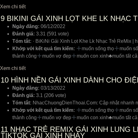
Xem chi tiết
9
BIKINI GÁI XINH LỌT KHE LK NHẠC T
Ngày đăng:
06/12/2022
Đánh giá:
3.31 (591 vote)
Tóm tắt:
· BiKiNi Gái Xinh Lọt Khe Lk Nhạc Trẻ ReMix | hìn
Khớp với kết quả tìm kiếm:
muốn sống thọ
muốn số
thành công
muốn vợ đẹp
muốn con xinh
♣️
muốn tất cả
Xem chi tiết
10
HÌNH NỀN GÁI XINH DÀNH CHO ĐIỆN
Ngày đăng:
03/13/2022
Đánh giá:
3.1 (206 vote)
Tóm tắt:
NhacChuongDienThoai.Com: Cập nhật nhanh nhất
Khớp với kết quả tìm kiếm:
muốn sống thọ
muốn số
thành công
muốn vợ đẹp
muốn con xinh
♣️
muốn tất cả
11
NHẠC TRẺ REMIX GÁI XINH LUNG LIN
TIKTOK GÁI XINH NHẢY