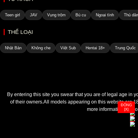
Teen girl
JAV
Vụng trộm
Bú cu
Ngoại tình
Thủ dâ
THỂ LOẠI
Nhật Bản
Không che
Việt Sub
Hentai 18+
Trung Quốc
By entering this site you swear that you are of legal age in 
of their owners.All models appearing on this website are 18 
ĐÓNG
more informations. Cook
[X]