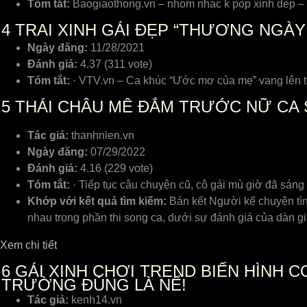
Tóm tắt:
Baogiaothong.vn – nhom nhac k pop xinh dep – C
4
TRAI XINH GÁI ĐẸP “THƯƠNG NGÀY 
Ngày đăng:
11/28/2021
Đánh giá:
4.37 (311 vote)
Tóm tắt:
· VTV.vn – Ca khúc “Ước mơ của mẹ” vang lên tr
5
THÁI CHÂU MÊ ĐẮM TRƯỚC NỮ CA S
Tác giả:
thanhnien.vn
Ngày đăng:
07/29/2022
Đánh giá:
4.16 (229 vote)
Tóm tắt:
· Tiếp tục câu chuyện cũ, cô gái mù giờ đã sáng
Khớp với kết quả tìm kiếm:
Bán kết Người kể chuyện tình
nhau trong phần thi song ca, dưới sự đánh giá của dàn 
Xem chi tiết
6
GÁI XINH CHƠI TREND BIẾN HÌNH C
TRƯỜNG ĐÚNG LÀ NỂ!
Tác giả:
kenh14.vn