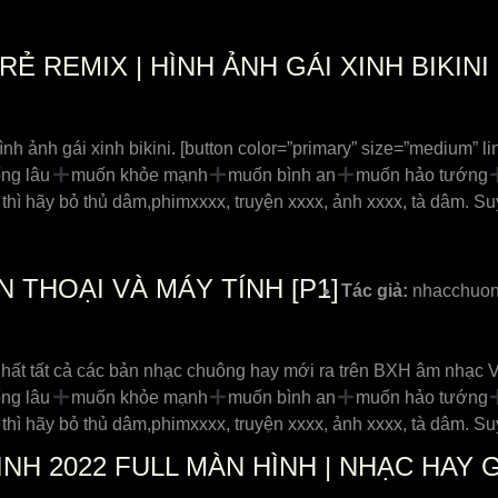
RẺ REMIX | HÌNH ẢNH GÁI XINH BIKINI
h ảnh gái xinh bikini. [button color=”primary” size=”medium” lin
ng lâu
muốn khỏe mạnh
muốn bình an
muốn hảo tướng
 thì hãy bỏ thủ dâm,phimxxxx, truyện xxxx, ảnh xxxx, tà dâm. 
 THOẠI VÀ MÁY TÍNH [P1]
Tác giả:
nhacchuon
 tất cả các bản nhạc chuông hay mới ra trên BXH âm nhạc Việ
ng lâu
muốn khỏe mạnh
muốn bình an
muốn hảo tướng
 thì hãy bỏ thủ dâm,phimxxxx, truyện xxxx, ảnh xxxx, tà dâm. 
H 2022 FULL MÀN HÌNH | NHẠC HAY GÁI