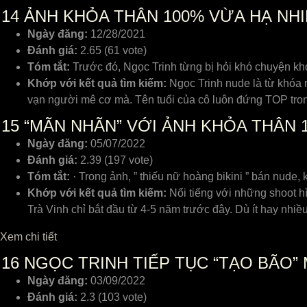
14
ẢNH KHỎA THÂN 100% VỪA HẠ NHIỆ
Ngày đăng:
12/28/2021
Đánh giá:
2.65 (61 vote)
Tóm tắt:
Trước đó, Ngọc Trinh từng bị hỏi khó chuyện kho
Khớp với kết quả tìm kiếm:
Ngọc Trinh nude là từ khóa r
vạn người mê cơ mà. Tên tuổi của cô luôn đứng TOP tron
15
“MÃN NHÃN” VỚI ẢNH KHỎA THÂN 
Ngày đăng:
05/07/2022
Đánh giá:
2.39 (197 vote)
Tóm tắt:
· Trong ảnh, ” thiếu nữ hoàng bikini ” bán nude,
Khớp với kết quả tìm kiếm:
Nổi tiếng với những shoot h
Trà Vinh chỉ bắt đầu từ 4-5 năm trước đây. Dù ít hay nh
Xem chi tiết
16
NGỌC TRINH TIẾP TỤC “TẠO BÃO”
Ngày đăng:
03/09/2022
Đánh giá:
2.3 (103 vote)