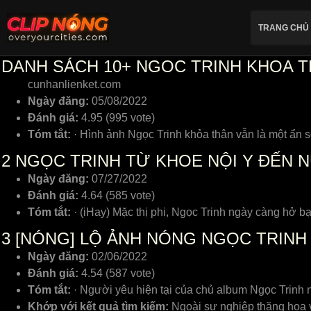
TRANG CHỦ
DANH SÁCH 10+ NGOC TRINH KHOA TH
cunhanlienket.com
Ngày đăng:
05/08/2022
Đánh giá:
4.95 (995 vote)
Tóm tắt:
· Hình ảnh Ngọc Trinh khỏa thân vẫn là một ẩn 
2
NGỌC TRINH TỪ KHOE NỘI Y ĐẾN N
Ngày đăng:
07/27/2022
Đánh giá:
4.64 (585 vote)
Tóm tắt:
· (iHay) Mặc thị phi, Ngọc Trinh ngày càng hở bạ
3
[NÓNG] LỘ ẢNH NÓNG NGỌC TRINH
Ngày đăng:
02/06/2022
Đánh giá:
4.54 (587 vote)
Tóm tắt:
· Người yêu hiện tại của chủ album Ngọc Trinh 
Khớp với kết quả tìm kiếm:
Ngoài sự nghiệp thăng hoa v