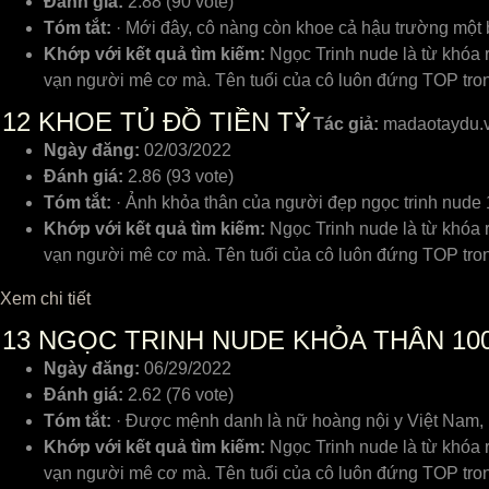
Đánh giá:
2.88 (90 vote)
Tóm tắt:
· Mới đây, cô nàng còn khoe cả hậu trường một buổ
Khớp với kết quả tìm kiếm:
Ngọc Trinh nude là từ khóa r
vạn người mê cơ mà. Tên tuổi của cô luôn đứng TOP tron
12
KHOE TỦ ĐỒ TIỀN TỶ
Tác giả:
madaotaydu.
Ngày đăng:
02/03/2022
Đánh giá:
2.86 (93 vote)
Tóm tắt:
· Ảnh khỏa thân của người đẹp ngọc trinh nude 1
Khớp với kết quả tìm kiếm:
Ngọc Trinh nude là từ khóa r
vạn người mê cơ mà. Tên tuổi của cô luôn đứng TOP tron
Xem chi tiết
13
NGỌC TRINH NUDE KHỎA THÂN 100
Ngày đăng:
06/29/2022
Đánh giá:
2.62 (76 vote)
Tóm tắt:
· Được mệnh danh là nữ hoàng nội y Việt Nam, Ngọ
Khớp với kết quả tìm kiếm:
Ngọc Trinh nude là từ khóa r
vạn người mê cơ mà. Tên tuổi của cô luôn đứng TOP tron