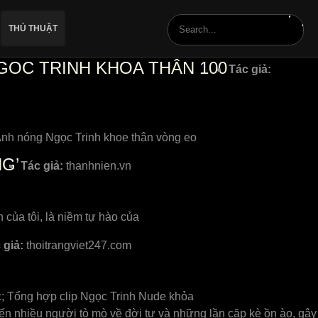
THỦ THUẬT
OC TRINH KHOA THÂN 100
Tác giả:
 Ảnh nóng Ngọc Trinh khoe thân vòng eo
G’
Tác giả:
thanhnien.vn
 của tôi, là niềm tự hào của
 giả:
thoitrangviet247.com
c; Tổng hợp clip Ngọc Trinh Nude khỏa
n nhiều người tò mò về đời tư và những lần cặp kè ồn ào, gây