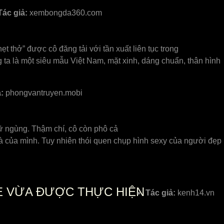
Tác giả:
xembongda360.com
 thở” được cô đăng tải với tần xuất liên tục trong
g ta là một siêu mẫu Việt Nam, mặt xinh, dáng chuẩn, thân hình
:
phongvantruyen.mobi
 nữ ngùng. Thậm chí, cô còn phô cả
nà của mình. Tuy nhiên thói quen chụp hình sexy của người đẹp
DE VỪA ĐƯỢC THỰC HIỆN
Tác giả:
kenh14.vn