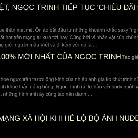
T, NGỌC TRINH TIẾP TỤC ‘CHIÊU ĐÃI
e thân mát mẻ. Ồn ào bắt đầu từ những khoảnh khắc sexy “nghẹt
ất hot trên mạng từ xưa tới nay. Cũng bởi vì nhân vật của chún
g giới người mẫu Việt và đi kèm với nó là …
100% MỚI NHẤT CỦA NGỌC TRINH
Tác giả
 khoe ngực trần trước ống kính của nhiếp ảnh gia ko chút trinh
ình khoe thân nóng bỏng, Ngọc Trinh rất tự hào với body nuột 
iều, những hình ảnh ấy cũng tạo nên danh …
 MẠNG XÃ HỘI KHI HÉ LỘ BỘ ẢNH NU