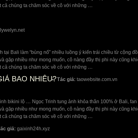
 tất cả chúng ta chăm sóc về cô với những …
lywelyn.net
tại Bali làm “bùng nổ” nhiều luồng ý kiến trái chiều từ cộng 
à gặp nhiều như mong muốn, cô nàng đầy thị phi này cũng khiế
 tất cả chúng ta chăm sóc về cô với những …
IÁ BAO NHIÊU?
Tác giả:
taowebsite.com.vn
nh bikini lộ … Ngọc Trinh tung ảnh khỏa thân 100% ở Bali, fan 
à gặp nhiều như mong muốn, cô nàng đầy thị phi này cũng khiế
 tất cả chúng ta chăm sóc về cô với những …
ác giả:
gaixinh24h.xyz