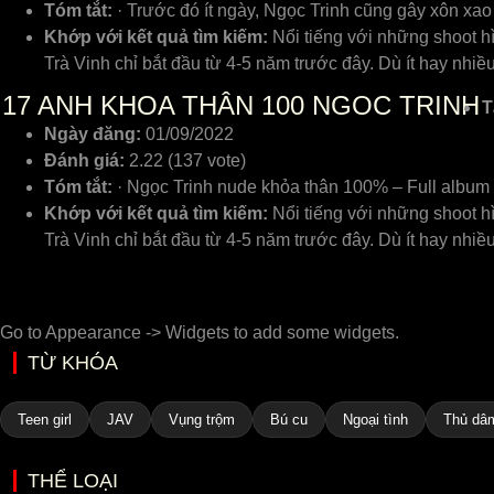
Tóm tắt:
· Trước đó ít ngày, Ngọc Trinh cũng gây xôn xa
Khớp với kết quả tìm kiếm:
Nổi tiếng với những shoot h
Trà Vinh chỉ bắt đầu từ 4-5 năm trước đây. Dù ít hay nh
17
ANH KHOA THÂN 100 NGOC TRINH
T
Ngày đăng:
01/09/2022
Đánh giá:
2.22 (137 vote)
Tóm tắt:
· Ngọc Trinh nude khỏa thân 100% – Full album 1
Khớp với kết quả tìm kiếm:
Nổi tiếng với những shoot h
Trà Vinh chỉ bắt đầu từ 4-5 năm trước đây. Dù ít hay nh
Go to Appearance -> Widgets to add some widgets.
TỪ KHÓA
Teen girl
JAV
Vụng trộm
Bú cu
Ngoại tình
Thủ dâ
THỂ LOẠI