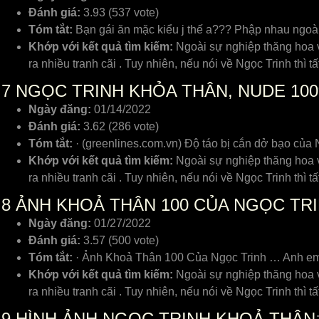
Đánh giá:
3.93 (537 vote)
Tóm tắt:
Bạn gái ăn mặc kiểu j thế a??? Phập nhau ngoài
Khớp với kết quả tìm kiếm:
Ngoài sự nghiệp thăng hoa v
ra nhiều tranh cãi . Tuy nhiên, nếu nói về Ngọc Trinh thì
7
NGỌC TRINH KHỎA THÂN, NUDE 100
Ngày đăng:
01/14/2022
Đánh giá:
3.62 (286 vote)
Tóm tắt:
· (greenlines.com.vn) Độ táo bị cắn dở bạo của 
Khớp với kết quả tìm kiếm:
Ngoài sự nghiệp thăng hoa v
ra nhiều tranh cãi . Tuy nhiên, nếu nói về Ngọc Trinh thì
8
ẢNH KHOẢ THÂN 100 CỦA NGỌC TRI
Ngày đăng:
01/27/2022
Đánh giá:
3.57 (500 vote)
Tóm tắt:
· Ảnh Khoả Thân 100 Của Ngọc Trinh … Anh em c
Khớp với kết quả tìm kiếm:
Ngoài sự nghiệp thăng hoa v
ra nhiều tranh cãi . Tuy nhiên, nếu nói về Ngọc Trinh thì
9
HÌNH ẢNH NGỌC TRINH KHOẢ THÂN