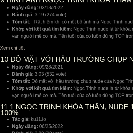
Ngày đăng:
02/18/2022
Đánh giá:
3.19 (274 vote)
Tóm tắt:
· Rất hiếm khi có một bộ ảnh mà Ngọc Trinh nu
Khớp với kết quả tìm kiếm:
Ngọc Trinh nude là từ khóa r
vạn người mê cơ mà. Tên tuổi của cô luôn đứng TOP tron
Xem chi tiết
10
ĐỎ MẶT VỚI HẬU TRƯỜNG CHỤP NU
Ngày đăng:
09/28/2021
Đánh giá:
3.03 (532 vote)
Tóm tắt:
Đỏ mặt với hậu trường chụp nude của Ngọc Trin
Khớp với kết quả tìm kiếm:
Ngọc Trinh nude là từ khóa r
vạn người mê cơ mà. Tên tuổi của cô luôn đứng TOP tron
11
1 NGỌC TRINH KHỎA THÂN, NUDE 1
100%
Tác giả:
ku11.io
Ngày đăng:
06/25/2022