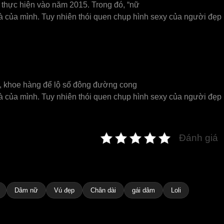
c thực hiện vào năm 2015. Trong đó, “nữ
nà của mình. Tuy nhiên thói quen chụp hình sexy của người đẹp
ân, khoe hàng để lộ số đông đường cong
nà của mình. Tuy nhiên thói quen chụp hình sexy của người đẹp
Đánh giá
Dâm nữ
Vú đẹp
Chân dài
gái dâm
Loli