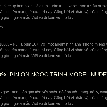
i chụp ảnh bikini, lộ da thịt “trần trụi”. Ngọc Trinh từ lâu đư
ất hot trên mạng từ xưa tới nay. Cũng bởi vì nhân vật của chún
g giới người mẫu Việt và đi kèm với nó là …
vn
00% – Full album 18+. Với một album hình ảnh “không miếng vải
ất hot trên mạng từ xưa tới nay. Cũng bởi vì nhân vật của chún
g giới người mẫu Việt và đi kèm với nó là …
%, PIN ON NGOC TRINH MODEL NUDE
c Trinh luôn gắn liền với nhiều bộ ảnh thời trang, nội y, bini
ất hot trên mạng từ xưa tới nay. Cũng bởi vì nhân vật của chún
g giới người mẫu Việt và đi kèm với nó là …