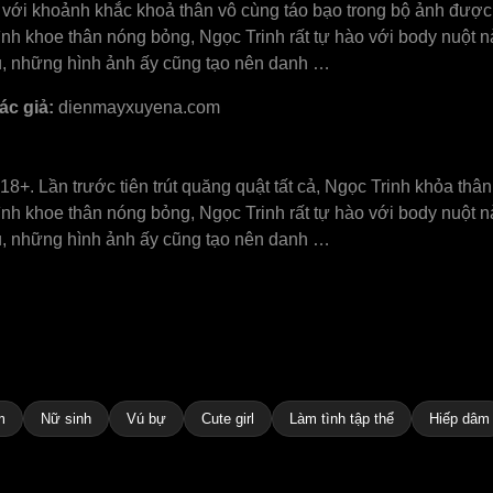
o với khoảnh khắc khoả thân vô cùng táo bạo trong bộ ảnh đượ
ình khoe thân nóng bỏng, Ngọc Trinh rất tự hào với body nuột 
iều, những hình ảnh ấy cũng tạo nên danh …
ác giả:
dienmayxuyena.com
8+. Lần trước tiên trút quăng quật tất cả, Ngọc Trinh khỏa th
ình khoe thân nóng bỏng, Ngọc Trinh rất tự hào với body nuột 
iều, những hình ảnh ấy cũng tạo nên danh …
m
Nữ sinh
Vú bự
Cute girl
Làm tình tập thể
Hiếp dâm