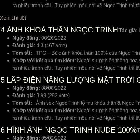
ra nhiều tranh cãi . Tuy nhiên, nếu nói về Ngọc Trinh thì
Xem chi tiết
4
ẢNH KHOẢ THÂN NGỌC TRINH
Tác giả:
l
Ngày đăng:
06/26/2022
Đánh giá:
4.3 (467 vote)
Tóm tắt:
· TPO – Bức ảnh khỏa thân 100% của Ngọc Trinh 
Khớp với kết quả tìm kiếm:
Ngoài sự nghiệp thăng hoa v
ra nhiều tranh cãi . Tuy nhiên, nếu nói về Ngọc Trinh thì
5
LẮP ĐIỆN NĂNG LƯỢNG MẶT TRỜI G
Ngày đăng:
08/08/2022
Đánh giá:
3.99 (282 vote)
Tóm tắt:
· Ảnh sex Ngọc Trinh lộ mu khỏa thân & Ngọc Tri
Khớp với kết quả tìm kiếm:
Ngoài sự nghiệp thăng hoa v
ra nhiều tranh cãi . Tuy nhiên, nếu nói về Ngọc Trinh thì
6
HÌNH ẢNH NGỌC TRINH NUDE 100%
T
Ngày đăng:
05/02/2022