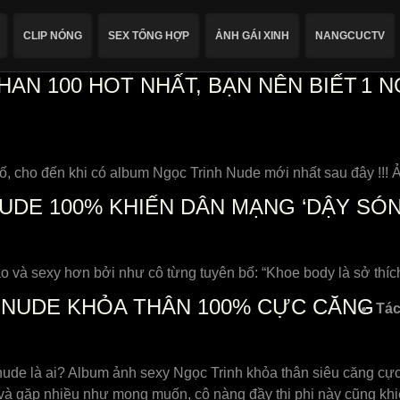
CLIP NÓNG
SEX TỔNG HỢP
ẢNH GÁI XINH
NANGCUCTV
AN 100 HOT NHẤT, BẠN NÊN BIẾT
1
NG
số, cho đến khi có album Ngọc Trinh Nude mới nhất sau đây !!!
UDE 100% KHIẾN DÂN MẠNG ‘DẬY SÓN
o và sexy hơn bởi như cô từng tuyên bố: “Khoe body là sở thích
 NUDE KHỎA THÂN 100% CỰC CĂNG
Tác
nude là ai? Album ảnh sexy Ngọc Trinh khỏa thân siêu căng cự
à gặp nhiều như mong muốn, cô nàng đầy thị phi này cũng khiế