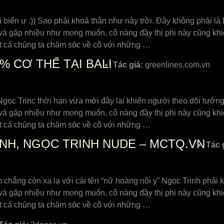
 biển ư :)) Sao phải khoả thân như này trời. Đây không phải l
à gặp nhiều như mong muốn, cô nàng đầy thị phi này cũng khiế
 tất cả chúng ta chăm sóc về cô với những …
% CƠ THỂ TẠI BALI
Tác giả:
greenlines.com.vn
Ngọc Trinc thời hạn vừa mới đây lại khiến người theo dõi tưởn
à gặp nhiều như mong muốn, cô nàng đầy thị phi này cũng khiế
 tất cả chúng ta chăm sóc về cô với những …
NH, NGỌC TRINH NUDE – MCTQ.VN
Tác 
hẳng còn xa lạ với cái tên “nữ hoàng nội y” Ngọc Trinh phải 
à gặp nhiều như mong muốn, cô nàng đầy thị phi này cũng khiế
 tất cả chúng ta chăm sóc về cô với những …