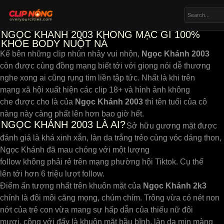
NGỌC KHÁNH 2003 KHÔNG MẶC GÌ 100%
KHOE BODY NUỘT NÀ
Kế bên những clip nhún nhảy vui nhộn,
Ngọc Khánh 2003
còn được cùng đồng mạng biết tới với giọng nói dễ thương
nghe xong ai cũng rụng tim liền tập tức. Nhất là khi trên
mạng xã hội xuất hiện các clip 18+ và hình ảnh không
che được cho là của
Ngọc Khánh 2003
thì tên tuổi của cô
nàng này càng phất lên hơn bao giờ hết.
NGỌC KHÁNH 2003 LÀ AI?
Sở hữu gương mặt được
đánh giá là khá xinh xắn, làn da trắng trẻo cùng vóc dáng thon,
Ngọc Khánh đã mau chóng với một lượng
follow không phải rẻ trên mạng phường hội Tiktok. Cụ thể
lên tới hơn 6 triệu lượt follow.
Điểm ấn tượng nhất trên khuôn mặt của
Ngọc Khánh 2k3
chính là đôi môi căng mọng, chúm chím. Trông vừa có nét non
nớt của trẻ con vừa mang sự hấp dẫn của thiếu nữ đôi
mươi. cộng với đấy là khuôn mặt bầu bĩnh, làn da mịn màng