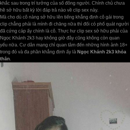
khắc sau trong trí tưởng của số đông người. Chính chủ chưa
hề sở hữu bất kỳ lời đáp trả nào về clip sex này.
Mà cho dù cô nàng sở hữu lên tiếng khẳng định cô gái trong
clip chẳng phải là mình đi chăng nữa thì đối có phổ quát người
đã cứng cáp ấy chính là cô. Thực hư clip sex sở hữu phải của
Ngọc Khánh 2k3 hay không giờ đây cũng không còn quan
yếu nữa. Cư dân mạng chỉ quan tâm đến những hình ảnh 18+
trong đó và đa phần khẳng định ấy là
Ngọc Khánh 2k3 khỏa
thân
.