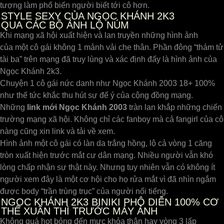
tượng làm phổ biến người biết tới cô hơn.
STYLE SEXY CỦA NGỌC KHÁNH 2K3
QUA CÁC BỘ ẢNH LỘ NÚM
Khi mạng xã hội xuất hiện và lan truyền những hình ảnh
của một cô gái không 1 mảnh vải che thân. Phần đông “thám tử
tài ba” trên mạng đã truy lùng và xác định đấy là hình ảnh của
Ngọc Khánh 2k3.
Chuyện 1 cô gái nức danh như Ngọc Khánh 2003 18+ 100%
như thế tức khắc thu hút sự để ý của cộng đồng mạng.
Những
link mới Ngọc Khánh 2003
tràn lan khắp những chiến
trường mạng xã hội. Không chỉ các fanboy mà cả fangirl của cô
nàng cũng xin link và tải về xem.
Hình ảnh một cô gái có làn da trắng hồng, lộ cả vòng 1 căng
tròn xuất hiện trước mắt cư dân mạng. Nhiều người vẫn khó
lòng chấp nhận sự thật này. Nhưng tuy nhiên vẫn có không ít
người xem đây là một cơ hội cho họ rửa mắt vì đã nhìn ngắm
được body “trần trùng trục” của người nổi tiếng.
NGỌC KHÁNH 2K3 BINIKI PHÔ DIỄN 100% CƠ
THỂ XUÂN THÌ TRƯỚC MÁY ẢNH
Không quá hot bỏng đến mực khỏa thân hay vòng 3 lấp