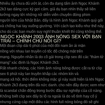
Nhiêu ấy chưa đủ ướt át, còn đa dạng tấm ảnh Ngọc Khánh
2k3 tạo dáng cực kỳ gợi cảm. giả dụ bạn nhìn thấy sẽ liên
tưởng ngay tới những nữ diễn viên chuyên đóng phim
người lớn của Nhật Bản. đấy là hình ảnh Ngọc Khánh quỳ gối
và chống hai tay xuống giường. Với cách tạo kiểu như thế này,
cho dù các bạn muốn suy nghĩ thuần khiết thì cũng không thể.
NGỌC KHÁNH 2003 ẢNH NÓNG SEX VỚI BẠN
TRAI – CHÍNH CHỦ NÓI GÌ?
Một đoạn clip dài 6 phút của một đôi nam ân ái mặn
nồng với nhau lan truyền có tốc độ chóng mặt trên
mạng. Nguyên nhân là do cô gái trong clip sex đó các “thám tử
mạng” xác định là Ngọc Khánh 2k3.
Rất nhanh chóng, các hình ảnh nóng bỏng được cắt ra từ clip
sex 6 phút này lan truyền khắp các nhóm kín và
mạng xã hội. thời điểm không mặc gì này xuất hiện là khi Ngọc
Khánh 2k3 đang trên đà nức danh. cho nên đây được xem như
là scandal chấn động trong bước đầu sự nghiệp của cô nàng.
Không biết clip sex đấy bị lộ ra ngoài là do vô tình hay cố ý
nhưng cứng cáp một điều các hình full nóng bỏng đó sẽ ghi