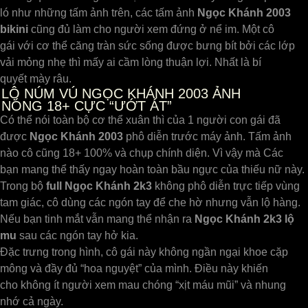
ló như những tấm ảnh trên, các tấm ảnh
Ngọc Khánh 2003
bikini
cũng đủ làm cho người xem đứng ở nể im. Một cô
gái với cơ thể căng tràn sức sống được bưng bít bởi các lớp
vải mỏng nhẹ thì mấy ai cầm lòng thuận lợi. Nhất là bí
quyết mày râu.
LỘ NÚM VÚ NGỌC KHÁNH 2003 ẢNH
NÓNG 18+ CỰC “ƯỚT ÁT”
Có thể nói toàn bộ cơ thể xuân thì của 1 người con gái đã
được
Ngọc Khánh 2003
phô diễn trước máy ảnh. Tấm ảnh
nào cô cũng 18+ 100% và chụp chính diện. Vì vậy mà Các
bạn mang thể thấy ngay hoàn toàn bầu ngực của thiếu nữ này.
Trong bộ
full Ngọc Khánh 2k3
không phô diễn trực tiếp vùng
tam giác, cô dùng các ngón tay để che hờ nhưng vẫn lộ hàng.
Nếu bạn tinh mắt vẫn mang thể nhận ra
Ngọc Khánh 2k3 lộ
mu
sau các ngón tay hở kia.
Đặc trưng trong hình, cô gái này không ngần ngại khoe cặp
mông và đầy đủ “hoa nguyệt” của mình. Điều này khiến
cho không ít người xem mau chóng “xịt máu mũi” và nhung
nhớ cả ngày.