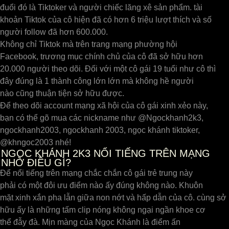
đuổi đó là Tiktoker và người chiếc lăng xê sản phẩm. tài
khoản Tiktok của cô hiện đã có hơn 6 triệu lượt thích và số
người follow đã hơn 600.000.
Không chỉ Tiktok mà trên trang mạng phường hội
Facebook, trương mục chính chủ của cô đã sở hữu hơn
20.000 người theo dõi. Đối với một cô gái 19 tuổi như cô thì
đây đúng là 1 thành công lớn lớn mà không hề người
nào cũng thuận tiện sở hữu được.
Để theo dõi account mạng xã hội của cô gái xinh xẻo này,
bạn có thể gõ mua các nickname như @Ngockhanh2k3,
ngockhanh2003, ngockhanh 2003, ngọc khánh tiktoker,
@khngoc2003 nhé!
NGỌC KHÁNH 2K3 NỔI TIẾNG TRÊN MẠNG
NHỜ ĐIỀU GÌ?
Để nổi tiếng trên mạng chắc chắn cô gái trẻ trung này
phải có một đôi ưu điểm nào ấy đúng không nào. Khuôn
mặt xinh xắn pha lẫn giữa non nớt và hấp dẫn của cô. cùng sở
hữu ấy là những tấm clip nóng không ngại ngần khoe cơ
thể đẫy đà. Mịn màng của Ngọc Khánh là điểm ấn