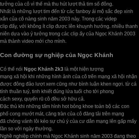
tưởng của cô vì thế mà thu hút lượt thả tim số đông.
Nhất là những lượt tim đến từ các fanboy ái mộ sắc đẹp xinh
xắn của cô nàng sinh năm 2003 này. Trong các videp
clip đấy, với không ít clip được lên khuynh hướng. nhiều thanh
niên dựa vào ý tưởng trong các clip ấy của Ngọc Khánh 2003
mà thành video mới cho mình.
Con đường sự nghiệp của Ngọc Khánh
Có thể nói
Ngọc Khánh 2k3
là một hiện tượng
mạng xã hội khi những hình ảnh của cô trên mạng xã hội nhận
được đông đảo lượt xem cũng như bình luận khen ngợi. từ cá
tính thuần tuý, tinh khiết đúng lứa tuổi cho tới phong
cách sexy, quyến rũ cô đều sở hữu cả.
Đặc thù khi những tấm hình hot bỏng khoe toàn bộ các con
phố cong mướt mát, căng tràn của cô đăng tải trên mạng
đã chóng vánh lôi kéo sự chú ý của cư dân mạng lên gấp mấy
lần so với ngày thường.
Nghề nghiệp chính mà Ngọc Khánh sinh năm 2003 đang theo