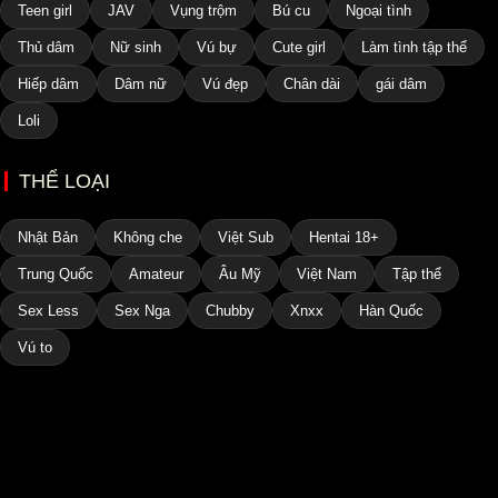
Teen girl
JAV
Vụng trộm
Bú cu
Ngoại tình
Thủ dâm
Nữ sinh
Vú bự
Cute girl
Làm tình tập thể
Hiếp dâm
Dâm nữ
Vú đẹp
Chân dài
gái dâm
Loli
THỂ LOẠI
Nhật Bản
Không che
Việt Sub
Hentai 18+
Trung Quốc
Amateur
Âu Mỹ
Việt Nam
Tập thể
Sex Less
Sex Nga
Chubby
Xnxx
Hàn Quốc
Vú to