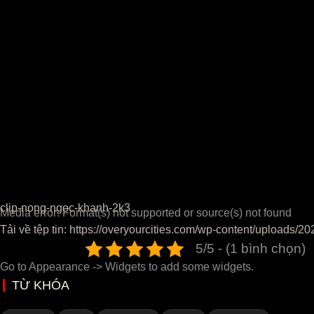
clip-nong-ngoc-khanh-2k3
Media error: Format(s) not supported or source(s) not found
Tải về tệp tin: https://overyourcities.com/wp-content/uploads
5/5 - (1 bình chọn)
Go to Appearance -> Widgets to add some widgets.
00:00
TỪ KHÓA