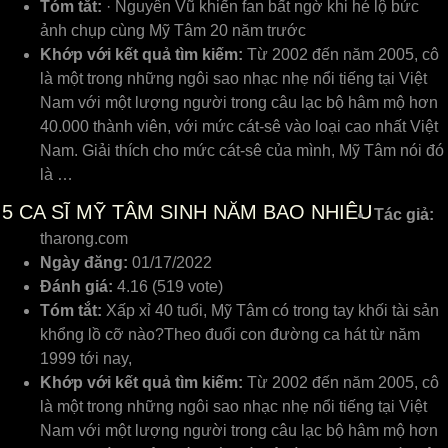
Tóm tắt:
· Nguyên Vũ khiến fan bất ngờ khi hé lộ bức
ảnh chụp cùng Mỹ Tâm 20 năm trước
Khớp với kết quả tìm kiếm:
Từ 2002 đến năm 2005, cô
là một trong những ngôi sao nhạc nhẹ nổi tiếng tại Việt
Nam với một lượng người trong câu lạc bộ hâm mộ hơn
40.000 thành viên, với mức cát-sê vào loại cao nhất Việt
Nam. Giải thích cho mức cát-sê của mình, Mỹ Tâm nói đó
là …
5
CA SĨ MỸ TÂM SINH NĂM BAO NHIÊU
Tác giả:
tharong.com
Ngày đăng:
01/17/2022
Đánh giá:
4.16 (519 vote)
Tóm tắt:
Xấp xỉ 40 tuổi, Mỹ Tâm có trong tay khối tài sản
khổng lồ cỡ nào?Theo đuổi con đường ca hát từ năm
1999 tới nay,
Khớp với kết quả tìm kiếm:
Từ 2002 đến năm 2005, cô
là một trong những ngôi sao nhạc nhẹ nổi tiếng tại Việt
Nam với một lượng người trong câu lạc bộ hâm mộ hơn