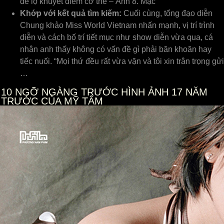
để lộ khuyết điểm cơ thể – Ảnh 8. Mặc
Khớp với kết quả tìm kiếm:
Cuối cùng, tổng đạo diễn
Chung khảo Miss World Vietnam nhấn mạnh, vị trí trình
diễn và cách bố trí tiết mục như show diễn vừa qua, cá
nhân anh thấy không có vấn đề gì phải băn khoăn hay
tiếc nuối. “Mọi thứ đều rất vừa vặn và tôi xin trân trọng gửi
…
10
NGỠ NGÀNG TRƯỚC HÌNH ẢNH 17 NĂM
TRƯỚC CỦA MỸ TÂM