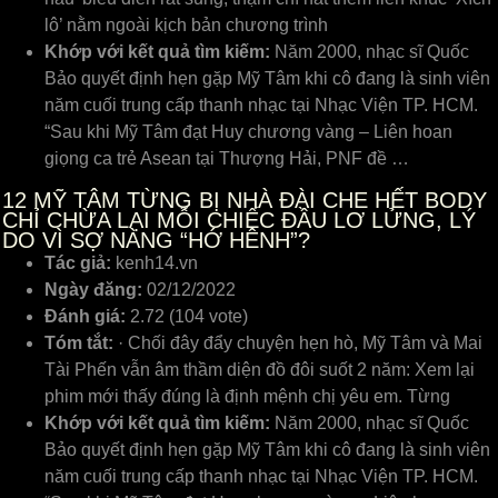
lô’ nằm ngoài kịch bản chương trình
Khớp với kết quả tìm kiếm:
Năm 2000, nhạc sĩ Quốc
Bảo quyết định hẹn gặp Mỹ Tâm khi cô đang là sinh viên
năm cuối trung cấp thanh nhạc tại Nhạc Viện TP. HCM.
“Sau khi Mỹ Tâm đạt Huy chương vàng – Liên hoan
giọng ca trẻ Asean tại Thượng Hải, PNF đề …
12
MỸ TÂM TỪNG BỊ NHÀ ĐÀI CHE HẾT BODY
CHỈ CHỪA LẠI MỖI CHIẾC ĐẦU LƠ LỬNG, LÝ
DO VÌ SỢ NÀNG “HỚ HÊNH”?
Tác giả:
kenh14.vn
Ngày đăng:
02/12/2022
Đánh giá:
2.72 (104 vote)
Tóm tắt:
· Chối đây đẩy chuyện hẹn hò, Mỹ Tâm và Mai
Tài Phến vẫn âm thầm diện đồ đôi suốt 2 năm: Xem lại
phim mới thấy đúng là định mệnh chị yêu em. Từng
Khớp với kết quả tìm kiếm:
Năm 2000, nhạc sĩ Quốc
Bảo quyết định hẹn gặp Mỹ Tâm khi cô đang là sinh viên
năm cuối trung cấp thanh nhạc tại Nhạc Viện TP. HCM.