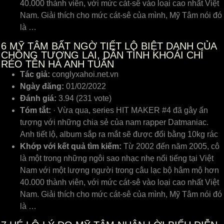
40.000 thành viên, với mức cát-sê vào loại cao nhất Việt
Nam. Giải thích cho mức cát-sê của mình, Mỹ Tâm nói đó
là …
6
MỸ TÂM BẤT NGỜ TIẾT LỘ BIỆT DANH CỦA
CHỒNG TƯƠNG LAI, DÂN TÌNH KHOÁI CHÍ
RÉO TÊN HÀ ANH TUẤN
Tác giả:
conglyxahoi.net.vn
Ngày đăng:
01/02/2022
Đánh giá:
3.94 (231 vote)
Tóm tắt:
· Vừa qua, series HIT MAKER #4 đã gây ấn
tượng với những chia sẻ của nam rapper Datmaniac.
Anh tiết lộ, album sắp ra mắt sẽ được đổi bằng 10kg rác
Khớp với kết quả tìm kiếm:
Từ 2002 đến năm 2005, cô
là một trong những ngôi sao nhạc nhẹ nổi tiếng tại Việt
Nam với một lượng người trong câu lạc bộ hâm mộ hơn
40.000 thành viên, với mức cát-sê vào loại cao nhất Việt
Nam. Giải thích cho mức cát-sê của mình, Mỹ Tâm nói đó
là …