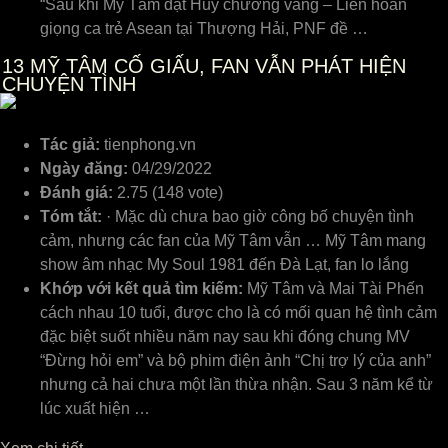
“Sau khi Mỹ Tâm đạt Huy chương vàng – Liên hoan
giọng ca trẻ Asean tại Thượng Hải, PNF đề …
13
MỸ TÂM CỐ GIẤU, FAN VẪN PHÁT HIỆN
CHUYỆN TÌNH
Tác giả:
tienphong.vn
Ngày đăng:
04/29/2022
Đánh giá:
2.75 (148 vote)
Tóm tắt:
· Mặc dù chưa bao giờ công bố chuyện tình
cảm, nhưng các fan của Mỹ Tâm vẫn … Mỹ Tâm mang
show âm nhạc My Soul 1981 đến Đà Lạt, fan lo lắng
Khớp với kết quả tìm kiếm:
Mỹ Tâm và Mai Tài Phến
cách nhau 10 tuổi, được cho là có mối quan hệ tình cảm
đặc biệt suốt nhiều năm nay sau khi đóng chung MV
“Đừng hỏi em” và bộ phim điện ảnh “Chị trợ lý của anh”
nhưng cả hai chưa một lần thừa nhận. Sau 3 năm kể từ
lúc xuất hiện …