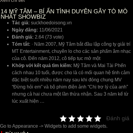
Xem chi tiết
14
MỸ TÂM – BÍ ẨN TÌNH DUYÊN GÂY TÒ MÒ
NHẤT SHOWBIZ
Tác giả:
suckhoedoisong.vn
Ngày đăng:
11/06/2021
Đánh giá:
2.64 (73 vote)
Tóm tắt:
· Năm 2007, Mỹ Tâm bắt đầu lập công ty giải trí
MT Entertainment, chuyên lo cho các sản phẩm âm nhạc
của cô. Đến năm 2012, cô tiếp tục mở một
Khớp với kết quả tìm kiếm:
Mỹ Tâm và Mai Tài Phến
cách nhau 10 tuổi, được cho là có mối quan hệ tình cảm
đặc biệt suốt nhiều năm nay sau khi đóng chung MV
“Đừng hỏi em” và bộ phim điện ảnh “Chị trợ lý của anh”
nhưng cả hai chưa một lần thừa nhận. Sau 3 năm kể từ
lúc xuất hiện …
Đánh giá
Go to Appearance -> Widgets to add some widgets.