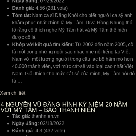
Ngày đăng:
07/25/2022
Đánh giá:
4.56 (281 vote)
Tóm tắt:
Nam ca sĩ Đăng Khôi cho biết người ca sỹ anh
khâm phục nhất chính là Mỹ Tâm. Diva Hồng Nhung thổ
lộ rằng cô thích nghe Mỹ Tâm hát và Mỹ Tâm thể hiện
được cô là
Khớp với kết quả tìm kiếm:
Từ 2002 đến năm 2005, cô
là một trong những ngôi sao nhạc nhẹ nổi tiếng tại Việt
Nam với một lượng người trong câu lạc bộ hâm mộ hơn
40.000 thành viên, với mức cát-sê vào loại cao nhất Việt
Nam. Giải thích cho mức cát-sê của mình, Mỹ Tâm nói đó
là …
Xem chi tiết
4
NGUYÊN VŨ ĐĂNG HÌNH KỶ NIỆM 20 NĂM
VỚI MỸ TÂM – BÁO THANH NIÊN
Tác giả:
thanhnien.vn
Ngày đăng:
02/18/2022
Đánh giá:
4.3 (432 vote)