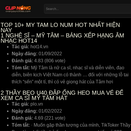
TOP 10+ MY TAM LO NUM HOT NHẤT HIỆN
NAY
1
NGHỆ SĨ – MỸ TÂM – BẢNG XẾP HẠNG ÂM
NHẠC HOT14
Tác giả:
hot14.vn
Ngày đăng:
01/09/2022
Đánh giá:
4.83 (806 vote)
Tóm tắt:
Mỹ Tâm là nữ ca sĩ, nhạc sĩ và diễn viên, đạo
diễn, biên kịch Việt Nam có thành … đối với những lỗ tai
thích “sến” một tí, thì có vẻ giọng hát của Tâm hơi
2
THẦY BEO U40 ĐẬP ỐNG HEO MUA VÉ ĐỂ
XEM CA SĨ MỸ TÂM HÁT
Tác giả:
plo.vn
Ngày đăng:
01/02/2022
Đánh giá:
4.69 (221 vote)
Tóm tắt:
· Muốn gặp thần tượng của mình, TikToker Thầy