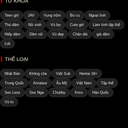
TỪ KHÓA
Teen girl
JAV
Vụng trộm
Bú cu
Ngoại tình
Thủ dâm
Nữ sinh
Vú bự
Cute girl
Làm tình tập thể
Hiếp dâm
Dâm nữ
Vú đẹp
Chân dài
gái dâm
Loli
THỂ LOẠI
Nhật Bản
Không che
Việt Sub
Hentai 18+
Trung Quốc
Amateur
Âu Mỹ
Việt Nam
Tập thể
Sex Less
Sex Nga
Chubby
Xnxx
Hàn Quốc
Vú to