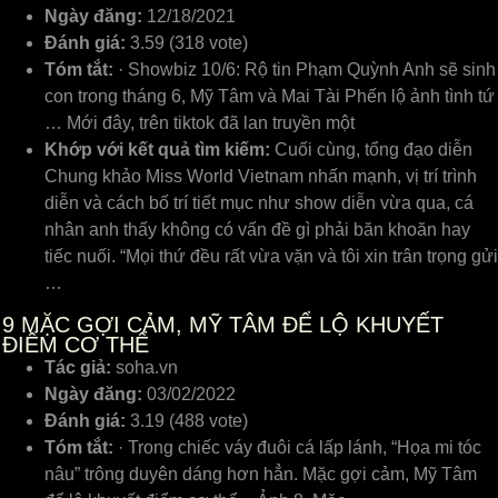
Ngày đăng:
12/18/2021
Đánh giá:
3.59 (318 vote)
Tóm tắt:
· Showbiz 10/6: Rộ tin Phạm Quỳnh Anh sẽ sinh
con trong tháng 6, Mỹ Tâm và Mai Tài Phến lộ ảnh tình tứ
… Mới đây, trên tiktok đã lan truyền một
Khớp với kết quả tìm kiếm:
Cuối cùng, tổng đạo diễn
Chung khảo Miss World Vietnam nhấn mạnh, vị trí trình
diễn và cách bố trí tiết mục như show diễn vừa qua, cá
nhân anh thấy không có vấn đề gì phải băn khoăn hay
tiếc nuối. “Mọi thứ đều rất vừa vặn và tôi xin trân trọng gửi
…
9
MẶC GỢI CẢM, MỸ TÂM ĐỂ LỘ KHUYẾT
ĐIỂM CƠ THỂ
Tác giả:
soha.vn
Ngày đăng:
03/02/2022
Đánh giá:
3.19 (488 vote)
Tóm tắt:
· Trong chiếc váy đuôi cá lấp lánh, “Họa mi tóc
nâu” trông duyên dáng hơn hẳn. Mặc gợi cảm, Mỹ Tâm