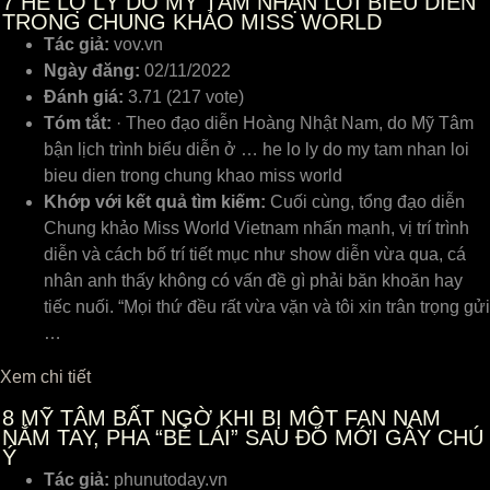
7
HÉ LỘ LÝ DO MỸ TÂM NHẬN LỜI BIỂU DIỄN
TRONG CHUNG KHẢO MISS WORLD
Tác giả:
vov.vn
Ngày đăng:
02/11/2022
Đánh giá:
3.71 (217 vote)
Tóm tắt:
· Theo đạo diễn Hoàng Nhật Nam, do Mỹ Tâm
bận lịch trình biểu diễn ở … he lo ly do my tam nhan loi
bieu dien trong chung khao miss world
Khớp với kết quả tìm kiếm:
Cuối cùng, tổng đạo diễn
Chung khảo Miss World Vietnam nhấn mạnh, vị trí trình
diễn và cách bố trí tiết mục như show diễn vừa qua, cá
nhân anh thấy không có vấn đề gì phải băn khoăn hay
tiếc nuối. “Mọi thứ đều rất vừa vặn và tôi xin trân trọng gửi
…
Xem chi tiết
8
MỸ TÂM BẤT NGỜ KHI BỊ MỘT FAN NAM
NẮM TAY, PHA “BẺ LÁI” SAU ĐÓ MỚI GÂY CHÚ
Ý
Tác giả:
phunutoday.vn