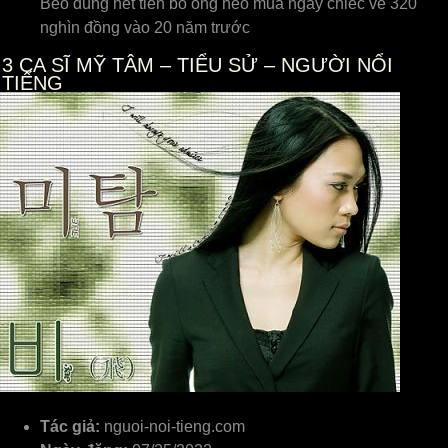
Beo dùng hết tiền bỏ ống heo mua ngay chiếc vé 320
nghìn đồng vào 20 năm trước
3
CA SĨ MỸ TÂM – TIỂU SỬ – NGƯỜI NỔI
TIẾNG
Tác giả:
nguoi-noi-tieng.com