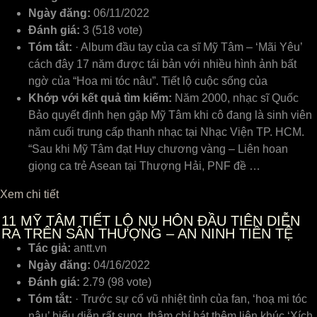
Ngày đăng:
06/11/2022
Đánh giá:
3 (518 vote)
Tóm tắt:
· Album đầu tay của ca sĩ Mỹ Tâm – ‘Mãi Yêu’
cách đây 17 năm được tái bản với nhiều hình ảnh bất
ngờ của “Hoa mi tóc nâu”. Tiết lộ cuộc sống của
Khớp với kết quả tìm kiếm:
Năm 2000, nhạc sĩ Quốc
Bảo quyết định hẹn gặp Mỹ Tâm khi cô đang là sinh viên
năm cuối trung cấp thanh nhạc tại Nhạc Viện TP. HCM.
“Sau khi Mỹ Tâm đạt Huy chương vàng – Liên hoan
giọng ca trẻ Asean tại Thượng Hải, PNF đề …
Xem chi tiết
11
MỸ TÂM TIẾT LỘ NỤ HÔN ĐẦU TIÊN DIỄN
RA TRÊN SÂN THƯỢNG – AN NINH TIỀN TỆ
Tác giả:
antt.vn
Ngày đăng:
04/16/2022
Đánh giá:
2.79 (98 vote)
Tóm tắt:
· Trước sự cổ vũ nhiệt tình của fan, ‘hoạ mi tóc
nâu’ biểu diễn rất sung, thậm chí hát thêm liên khúc ‘Xích