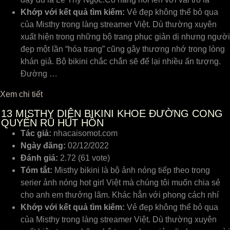
Khớp với kết quả tìm kiếm:
Vẻ đẹp không thể bỏ qua
của Misthy trong làng streamer Việt. Dù thường xuyên
xuất hiện trong những bộ trang phục giản dị nhưng người
đẹp một lần “hóa trang” cũng gây thương nhớ trong lòng
khán giả. Bộ bikini chắc chắn sẽ để lại nhiều ấn tượng.
Đường …
Xem chi tiết
13
MISTHY DIỆN BIKINI KHOE ĐƯỜNG CONG
QUYẾN RŨ HÚT HỒN
Tác giả:
nhacaisomot.com
Ngày đăng:
02/12/2022
Đánh giá:
2.72 (61 vote)
Tóm tắt:
Misthy bikini là bộ ảnh nóng tiếp theo trong
serier ảnh nóng hot girl Việt mà chúng tôi muốn chia sẻ
cho anh em thưởng lãm. Khác hẳn với phong cách nhí
Khớp với kết quả tìm kiếm:
Vẻ đẹp không thể bỏ qua
của Misthy trong làng streamer Việt. Dù thường xuyên