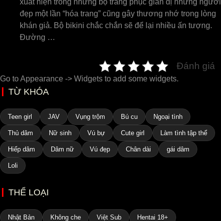
xuất hiện trong những bộ trang phục giản dị nhưng người
đẹp một lần “hóa trang” cũng gây thương nhớ trong lòng
khán giả. Bộ bikini chắc chắn sẽ để lại nhiều ấn tượng.
Đường …
Đánh giá
Go to Appearance -> Widgets to add some widgets.
TỪ KHÓA
Teen girl
JAV
Vụng trộm
Bú cu
Ngoại tình
Thủ dâm
Nữ sinh
Vú bự
Cute girl
Làm tình tập thể
Hiếp dâm
Dâm nữ
Vú đẹp
Chân dài
gái dâm
Loli
THỂ LOẠI
Nhật Bản
Không che
Việt Sub
Hentai 18+