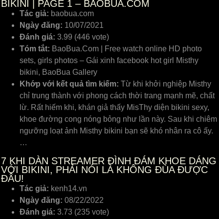
BIKINI | PAGE 1 – BAOBUA.COM
Tác giả:
baobua.com
Ngày đăng:
10/07/2021
Đánh giá:
3.99 (446 vote)
Tóm tắt:
BaoBua.Com | Free watch online HD photo
sets, girls photos – Gái xinh facebook hot girl Misthy
bikini, BaoBua Gallery
Khớp với kết quả tìm kiếm:
Từ khi khởi nghiệp Misthy
chỉ trung thành với phong cách thời trang mạnh mẽ, chất
lừ. Rất hiếm khi, khán giả thấy MisThy diện bikini sexy,
khoe đường cong nóng bỏng như lần này. Sau khi chiêm
ngưỡng loạt ảnh Misthy bikini bạn sẽ khó nhân ra cô ấy.
…
7
KHI DÀN STREAMER ĐÌNH ĐÁM KHOE DÁNG
VỚI BIKINI, PHẢI NÓI LÀ KHÔNG ĐÙA ĐƯỢC
ĐÂU!
Tác giả:
kenh14.vn
Ngày đăng:
08/22/2022
Đánh giá:
3.73 (235 vote)