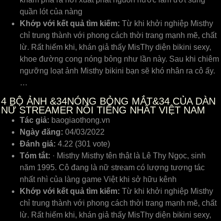
quần lót của nàng
Khớp với kết quả tìm kiếm:
Từ khi khởi nghiệp Misthy
chỉ trung thành với phong cách thời trang mạnh mẽ, chất
lừ. Rất hiếm khi, khán giả thấy MisThy diện bikini sexy,
khoe đường cong nóng bỏng như lần này. Sau khi chiêm
ngưỡng loạt ảnh Misthy bikini bạn sẽ khó nhân ra cô ấy.
…
4
BỘ ẢNH &34NÓNG BỎNG MẮT&34 CỦA DÀN
NỮ STREAMER NỔI TIẾNG NHẤT VIỆT NAM
Tác giả:
baogiaothong.vn
Ngày đăng:
04/03/2022
Đánh giá:
4.22 (301 vote)
Tóm tắt:
· Misthy Misthy tên thật là Lê Thy Ngọc, sinh
năm 1995. Cô đang là nữ stream có lượng tương tác
nhất nhì của làng game Việt khi sở hữu kênh
Khớp với kết quả tìm kiếm:
Từ khi khởi nghiệp Misthy
chỉ trung thành với phong cách thời trang mạnh mẽ, chất
lừ. Rất hiếm khi, khán giả thấy MisThy diện bikini sexy,