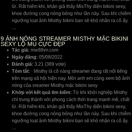
lừ. Rất hiếm khi, khán giả thấy MisThy diện bikini sexy,
khoe đường cong nóng bỏng như lần này. Sau khi chiêm
ngưỡng loạt ảnh Misthy bikini bạn sẽ khó nhân ra cô ấy.
…
9
ẢNH NÓNG STREAMER MISTHY MẶC BIKINI
SEXY LỘ MU CỰC ĐẸP
Tác giả:
mw88vn.com
Ngày đăng:
05/08/2022
Đánh giá:
3.21 (389 vote)
Tóm tắt:
· Misthy là cô nàng streamer đang rất nổi tiếng
trên mạng xã hội hiện nay. Mời anh em cùng xem bộ ảnh
nóng của sreamer Misthy mặc bikini sexy
Khớp với kết quả tìm kiếm:
Từ khi khởi nghiệp Misthy
chỉ trung thành với phong cách thời trang mạnh mẽ, chất
lừ. Rất hiếm khi, khán giả thấy MisThy diện bikini sexy,
khoe đường cong nóng bỏng như lần này. Sau khi chiêm
ngưỡng loạt ảnh Misthy bikini bạn sẽ khó nhân ra cô ấy.
…