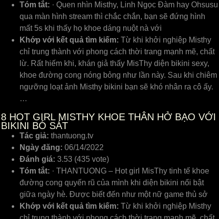
Tóm tắt:
· Quen nhìn Misthy, Linh Ngọc Đàm hay Ohsusu
qua màn hình stream thì chắc chắn, bạn sẽ đứng hình
mất 5s khi thấy họ khoe dáng nuột nà với
Khớp với kết quả tìm kiếm:
Từ khi khởi nghiệp Misthy
chỉ trung thành với phong cách thời trang mạnh mẽ, chất
lừ. Rất hiếm khi, khán giả thấy MisThy diện bikini sexy,
khoe đường cong nóng bỏng như lần này. Sau khi chiêm
ngưỡng loạt ảnh Misthy bikini bạn sẽ khó nhân ra cô ấy.
…
8
HOT GIRL MISTHY KHOE THÂN HỞ BẠO VỚI
BIKINI BÓ SÁT
Tác giả:
thantuong.tv
Ngày đăng:
06/14/2022
Đánh giá:
3.53 (435 vote)
Tóm tắt:
· THANTUONG – Hot girl MisThy tinh tế khoe
đường cong quyến rũ của mình khi diện bikini nổi bật
giữa ngày hè. Được biết đến như một nữ game thủ sở
Khớp với kết quả tìm kiếm:
Từ khi khởi nghiệp Misthy
chỉ trung thành với phong cách thời trang mạnh mẽ, chất