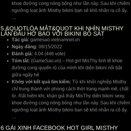
khoe đường cong nóng bỏng như lần này. Sau khi chiêm
ngưỡng loạt ảnh Misthy bikini bạn sẽ khó nhân ra cô ấy.
…
5
&QUOTLÓA MẮT&QUOT KHI NHÌN MISTHY
LẦN ĐẦU HỞ BẠO VỚI BIKINI BÓ SÁT
Tác giả:
gamesao.vietnamnet.vn
Ngày đăng:
08/15/2022
Đánh giá:
4.04 (446 vote)
Tóm tắt:
(GameSao.vn) – Hot girl MisThy tinh tế khoe
đường cong quyến rũ của mình khi diện bikini nổi bật
giữa ngày hè
Khớp với kết quả tìm kiếm:
Từ khi khởi nghiệp Misthy
chỉ trung thành với phong cách thời trang mạnh mẽ, chất
lừ. Rất hiếm khi, khán giả thấy MisThy diện bikini sexy,
khoe đường cong nóng bỏng như lần này. Sau khi chiêm
ngưỡng loạt ảnh Misthy bikini bạn sẽ khó nhân ra cô ấy.
…
6
GÁI XINH FACEBOOK HOT GIRL MISTHY