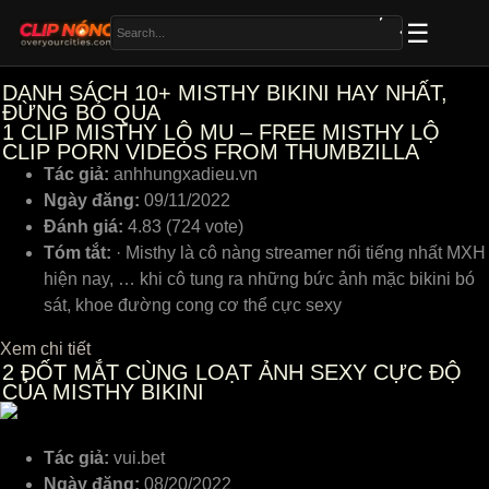
DANH SÁCH 10+ MISTHY BIKINI HAY NHẤT,
ĐỪNG BỎ QUA
1
CLIP MISTHY LỘ MU – FREE MISTHY LỘ
CLIP PORN VIDEOS FROM THUMBZILLA
Tác giả:
anhhungxadieu.vn
Ngày đăng:
09/11/2022
Đánh giá:
4.83 (724 vote)
Tóm tắt:
· Misthy là cô nàng streamer nổi tiếng nhất MXH
hiện nay, … khi cô tung ra những bức ảnh mặc bikini bó
sát, khoe đường cong cơ thể cực sexy
Xem chi tiết
2
ĐỐT MẮT CÙNG LOẠT ẢNH SEXY CỰC ĐỘ
CỦA MISTHY BIKINI
Tác giả:
vui.bet
Ngày đăng:
08/20/2022