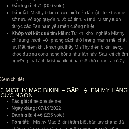
Đánh giá:
4.75 (306 vote)
Tóm tắt:
Misthy bikini được biết đến là một Hot streamer
sở hữu vẻ đẹp quyến rũ và cá tính. Vì thế, Misthy luôn
được các Fan nam yêu mến cuồng nhiệt
Khớp với kết quả tìm kiếm:
Từ khi khởi nghiệp Misthy
chỉ trung thành với phong cách thời trang mạnh mẽ, chất
lừ. Rất hiếm khi, khán giả thấy MisThy diện bikini sexy,
khoe đường cong nóng bỏng như lần này. Sau khi chiêm
ngưỡng loạt ảnh Misthy bikini bạn sẽ khó nhân ra cô ấy.
…
Xem chi tiết
3
MISTHY MAC BIKINI – GẶP LẠI EM MY HÀNG
CỰC NGON
Tác giả:
timetobattle.net
Ngày đăng:
07/19/2022
Đánh giá:
4.46 (236 vote)
Tóm tắt:
· Misthy Mac Bikini trâm biết bàn tay chàng đã
khám phá ra nơi xuất phát nguồn nước làm ướt sũng