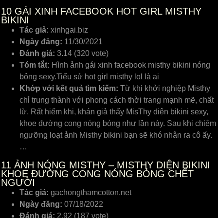
10
GÁI XINH FACEBOOK HOT GIRL MISTHY
BIKINI
Tác giả:
xinhgai.biz
Ngày đăng:
11/30/2021
Đánh giá:
3.14 (320 vote)
Tóm tắt:
Hình ảnh gái xinh facebook misthy bikini nóng
bỏng sexy.Tiểu sử hot girl misthy lol là ai
Khớp với kết quả tìm kiếm:
Từ khi khởi nghiệp Misthy
chỉ trung thành với phong cách thời trang mạnh mẽ, chất
lừ. Rất hiếm khi, khán giả thấy MisThy diện bikini sexy,
khoe đường cong nóng bỏng như lần này. Sau khi chiêm
ngưỡng loạt ảnh Misthy bikini bạn sẽ khó nhân ra cô ấy.
…
11
ẢNH NÓNG MISTHY – MISTHY DIỆN BIKINI
KHOE ĐƯỜNG CONG NÓNG BỎNG CHẾT
NGƯỜI
Tác giả:
gachongthamcotton.net
Ngày đăng:
07/18/2022
Đánh giá:
2.92 (187 vote)