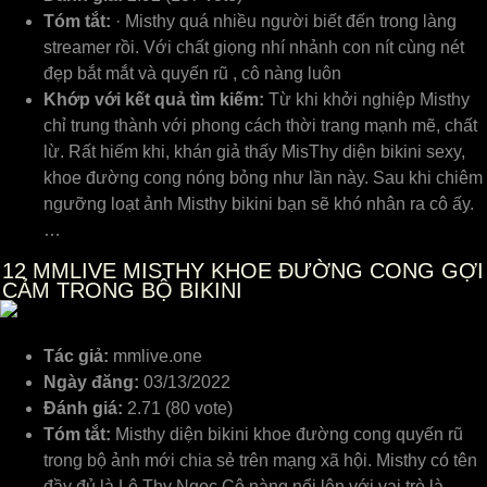
Tóm tắt:
· Misthy quá nhiều người biết đến trong làng
streamer rồi. Với chất giọng nhí nhảnh con nít cùng nét
đẹp bắt mắt và quyến rũ , cô nàng luôn
Khớp với kết quả tìm kiếm:
Từ khi khởi nghiệp Misthy
chỉ trung thành với phong cách thời trang mạnh mẽ, chất
lừ. Rất hiếm khi, khán giả thấy MisThy diện bikini sexy,
khoe đường cong nóng bỏng như lần này. Sau khi chiêm
ngưỡng loạt ảnh Misthy bikini bạn sẽ khó nhân ra cô ấy.
…
12
MMLIVE MISTHY KHOE ĐƯỜNG CONG GỢI
CẢM TRONG BỘ BIKINI
Tác giả:
mmlive.one
Ngày đăng:
03/13/2022
Đánh giá:
2.71 (80 vote)
Tóm tắt:
Misthy diện bikini khoe đường cong quyến rũ
trong bộ ảnh mới chia sẻ trên mạng xã hội. Misthy có tên
đầy đủ là Lê Thy Ngọc.Cô nàng nổi lên với vai trò là