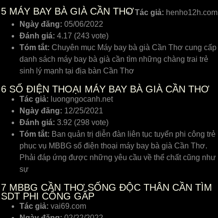
5
MÁY BAY BÀ GIÀ CẦN THƠ
Tác giả:
henho12h.com
Ngày đăng:
05/06/2022
Đánh giá:
4.17 (243 vote)
Tóm tắt:
Chuyên mục Máy bay bà già Cần Thơ cung cấp
danh sách máy bay bà già cần tìm những chàng trai trẻ
sinh lý mạnh tại địa bàn Cần Thơ
6
SỐ ĐIỆN THOẠI MÁY BAY BÀ GIÀ CẦN THƠ
Tác giả:
luongngocanh.net
Ngày đăng:
12/25/2021
Đánh giá:
3.92 (298 vote)
Tóm tắt:
Ban quản trị diễn đàn liên tục tuyển phi công trẻ
phục vụ MBBG số điện thoại máy bay bà già Cần Thơ.
Phải đáp ứng được những yêu cầu về thể chất cũng như
sự
7
MBBG CẦN THƠ SỐNG ĐỘC THÂN CẦN TÌM
SDT PHI CÔNG GẤP
Tác giả:
vai69.com
Ngày đăng:
02/22/2022