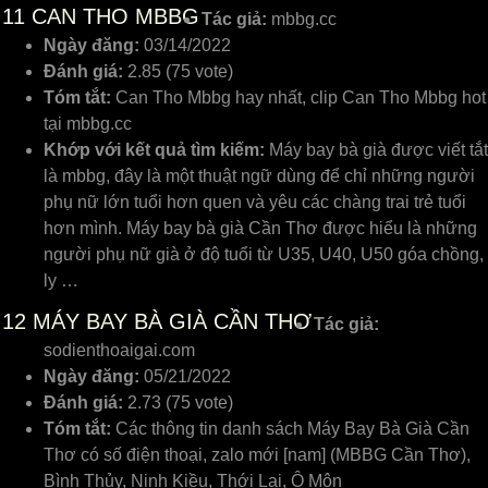
11
CAN THO MBBG
Tác giả:
mbbg.cc
Ngày đăng:
03/14/2022
Đánh giá:
2.85 (75 vote)
Tóm tắt:
Can Tho Mbbg hay nhất, clip Can Tho Mbbg hot
tại mbbg.cc
Khớp với kết quả tìm kiếm:
Máy bay bà già được viết tắt
là mbbg, đây là một thuật ngữ dùng để chỉ những người
phụ nữ lớn tuổi hơn quen và yêu các chàng trai trẻ tuổi
hơn mình. Máy bay bà già Cần Thơ được hiểu là những
người phụ nữ già ở độ tuổi từ U35, U40, U50 góa chồng,
ly …
12
MÁY BAY BÀ GIÀ CẦN THƠ
Tác giả:
sodienthoaigai.com
Ngày đăng:
05/21/2022
Đánh giá:
2.73 (75 vote)
Tóm tắt:
Các thông tin danh sách Máy Bay Bà Già Cần
Thơ có số điện thoại, zalo mới [nam] (MBBG Cần Thơ),
Bình Thủy, Ninh Kiều, Thới Lai, Ô Môn