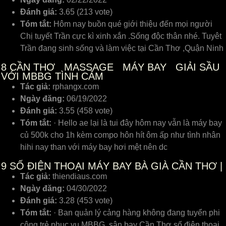
Đánh giá:
3.65 (213 vote)
Tóm tắt:
Hôm nay buồn qué giới thiệu đến mọi người
Chị tuyết Trần cực kì xinh xắn .Sống độc thân nhé. Tuyêt
Trần đang sinh sống và làm việc tại Cần Thơ ,Quận Ninh
8
CẦN THƠ MASSAGE MÁY BAY GIẢI SẦU
VỚI MBBG TÌNH CẢM
Tác giả:
rphangx.com
Ngày đăng:
06/19/2022
Đánh giá:
3.55 (458 vote)
Tóm tắt:
· Hello ae lại là tui đây hôm nay vẫn là máy bay
củ 500k cho 1h kèm compo hôn hít ôm ấp như tình nhân
hihi nay than với máy bay hơi mệt nên dc
9
SỐ ĐIỆN THOẠI MÁY BAY BÀ GIÀ CẦN THƠ |
Tác giả:
thiendiaus.com
Ngày đăng:
04/30/2022
Đánh giá:
3.28 (453 vote)
Tóm tắt:
· Ban quản lý cảng hàng không đang tuyển phi
công trẻ phục vụ MBBG, sân bay Cần Thơ số điện thoại.