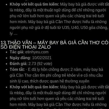
Khớp với kết quả tìm kiếm:
Máy bay bà già được viết tắt
là mbbg, đây là một thuật ngữ dùng để chỉ những người
phụ nữ lớn tuổi hơn quen và yêu các chàng trai trẻ tuổi
hơn mình. Máy bay bà già Cần Thơ được hiểu là những
người phụ nữ già ở độ tuổi từ U35, U40, U50 góa chồng,
ly …
13
THẢO VÂN – MÁY BAY BÀ GIÀ CẦN THƠ CÓ
SỐ ĐIỆN THOẠI ZALO
Tác giả:
etinhyeu.com
Ngày đăng:
10/02/2021
Đánh giá:
2.73 (92 vote)
Tóm tắt:
· E đã ly hôn chồng được 2 năm, máy bay bà
già Cần Thơ cần tìm phi công trẻ khỏe vì e có nhu cầu
sinh lý cao, thích được quan hệ thường xuyên
Khớp với kết quả tìm kiếm:
Máy bay bà già được viết tắt
là mbbg, đây là một thuật ngữ dùng để chỉ những người
phụ nữ lớn tuổi hơn quen và yêu các chàng trai trẻ tuổi
hơn mình. Máy bay bà già Cần Thơ được hiểu là những