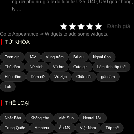
người phụ nữ già ở độ tuổi từ U35, U40, U50 góa chồng,
ly …
Đánh giá
Go to Appearance -> Widgets to add some widgets.
TỪ KHÓA
Teen girl
JAV
Vụng trộm
Bú cu
Ngoại tình
Thủ dâm
Nữ sinh
Vú bự
Cute girl
Làm tình tập thể
Hiếp dâm
Dâm nữ
Vú đẹp
Chân dài
gái dâm
Loli
THỂ LOẠI
Nhật Bản
Không che
Việt Sub
Hentai 18+
Trung Quốc
Amateur
Âu Mỹ
Việt Nam
Tập thể