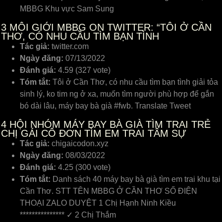
MBBG Khu vực Sam Sung
3
MÔI GIỚI MBBG ON TWITTER: “TÔI Ở CẦN
THƠ, CÓ NHU CẦU TÌM BẠN TÌNH
Tác giả:
twitter.com
Ngày đăng:
07/13/2022
Đánh giá:
4.59 (327 vote)
Tóm tắt:
Tôi ở Cần Thơ, có nhu cầu tìm bạn tình giải tỏa
sinh lý, ko tim ng ở xa, muốn tìm người phù hợp để gắn
bó dài lâu, máy bay bà già #fwb. Translate Tweet
4
HỘI NHÓM MÁY BAY BÀ GIÀ TÌM TRAI TRẺ
CHỊ GÁI CÔ ĐƠN TÌM EM TRAI TÂM SỰ
Tác giả:
chigaicodon.xyz
Ngày đăng:
08/03/2022
Đánh giá:
4.25 (300 vote)
Tóm tắt:
Danh sách 40 máy bay bà già tìm em trai khu tại
Cần Thơ. STT TÊN MBBG Ở CẦN THƠ SỐ ĐIỆN
THOẠI ZALO DUYỆT 1 Chị Hạnh Ninh Kiều
*************** ✓ 2 Chị Thắm