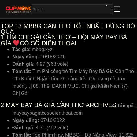
TOP 13 MBBG CAN THO TỐT NHẤT, ĐỪNG BỎ
QUA
1
TÌM CHỊ GÁI CẦN THƠ – HỘI MÁY BAY BÀ
GÌA
CÓ SỐ ĐIỆN THOẠI
Tác giả:
mbbg.xyz
Ngày đăng:
10/18/2021
Đánh giá:
4.97 (968 vote)
Tóm tắt:
Tìm Phi công trẻ Tìm Máy Bay Bà Gìa Cần Thơ.
Chị Khánh Ngân Tìm Phi công trẻ , Chị đang cô đơn
muốn[…] 08. Th9. DANH MỤC. Chị gái Miền Nam (7);
Chị Gái
2
MÁY BAY BÀ GIÀ CẦN THƠ ARCHIVES
Tác giả:
maybaybagiacosodienthoai.com
Ngày đăng:
07/16/2022
Đánh giá:
4.71 (492 vote)
Tóm tắt:
Top Phim Hay. MBBG – Đà Nẵng View: 11,625 ·