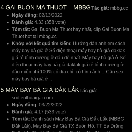
4
GAI BUON MA THUOT – MBBG
Tác giả:
mbbg.cc
Ngày đăng:
02/13/2022
Đánh giá:
4.33 (358 vote)
Tóm tắt:
Gai Buon Ma Thuot hay nhất, clip Gai Buon Ma
Thuot hot tại mbbg.cc
Khớp với kết quả tìm kiếm:
Hướng dẫn anh em cách
máy bay bà già ở Số điện thoại máy bay bà già daklak
giá rẻ bình dương ở đâu dễ nhất. Máy bay bà già ở Số
điện thoại máy bay bà già daklak giá rẻ bình dương ở
đâu miễn phí 100% có địa chỉ, có hình ảnh …Cần sex
máy bay bà già ở …
5
MÁY BAY BÀ GIÀ ĐẮK LẮK
Tác giả:
sodienthoaigai.com
Ngày đăng:
03/22/2022
Đánh giá:
4.17 (533 vote)
Tóm tắt:
Danh sách Máy Bay Bà Già Đắk Lắk (MBBG
Đắk Lắk), Máy Bay Bà Già TX Buôn Hồ, TT Ea Drăng,