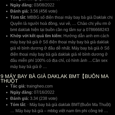
Ngày đăng:
03/08/2022
Đánh giá:
3.56 (456 vote)
Tóm tắt:
MBBG số điện thoại máy bay bà già Daklak chị
Quyên là người hoà đồng, vui vẻ, … Chào chị yêu rm ở
bmt daklak hiện tại buồn cần ng tâm sự ạ 0786668243
Khớp với kết quả tìm kiếm:
Hướng dẫn anh em cách
máy bay bà già ở Số điện thoại máy bay bà già daklak
giá rẻ bình dương ở đâu dễ nhất. Máy bay bà già ở Số
điện thoại máy bay bà già daklak giá rẻ bình dương ở
đâu miễn phí 100% có địa chỉ, có hình ảnh …Cần sex
máy bay bà già ở …
9
MÁY BAY BÀ GIÀ DAKLAK BMT【BUÔN MA
THUỘT
Tác giả:
traingheo.com
Ngày đăng:
07/16/2022
Đánh giá:
3.34 (238 vote)
Tóm tắt:
· Máy bay bà già daklak BMT(Buôn Ma Thuột)
… Máy bay bà già – mbbg việt nam tìm phi công trẻ …