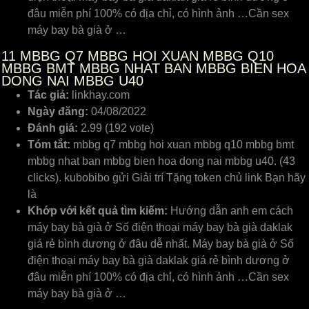
đâu miễn phí 100% có địa chỉ, có hình ảnh …Cần sex
máy bay bà già ở …
11
MBBG Q7 MBBG HOI XUAN MBBG Q10
MBBG BMT MBBG NHAT BAN MBBG BIEN HOA
DONG NAI MBBG U40
Tác giả:
linkhay.com
Ngày đăng:
04/08/2022
Đánh giá:
2.99 (192 vote)
Tóm tắt:
mbbg q7 mbbg hoi xuan mbbg q10 mbbg bmt
mbbg nhat ban mbbg bien hoa dong nai mbbg u40. (43
clicks). kubobibo gửi Giải trí Tặng token chủ link Bạn hãy
là
Khớp với kết quả tìm kiếm:
Hướng dẫn anh em cách
máy bay bà già ở Số điện thoại máy bay bà già daklak
giá rẻ bình dương ở đâu dễ nhất. Máy bay bà già ở Số
điện thoại máy bay bà già daklak giá rẻ bình dương ở
đâu miễn phí 100% có địa chỉ, có hình ảnh …Cần sex
máy bay bà già ở …