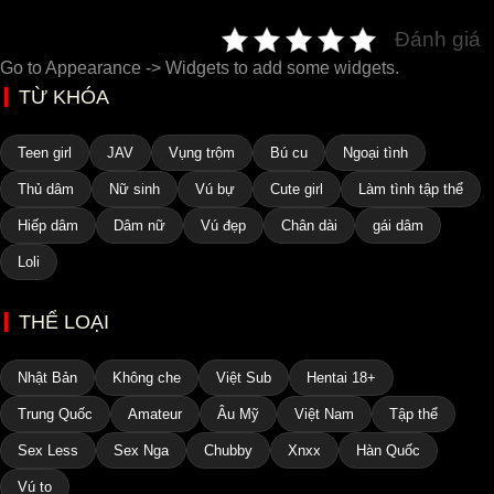
Đánh giá
Go to Appearance -> Widgets to add some widgets.
TỪ KHÓA
Teen girl
JAV
Vụng trộm
Bú cu
Ngoại tình
Thủ dâm
Nữ sinh
Vú bự
Cute girl
Làm tình tập thể
Hiếp dâm
Dâm nữ
Vú đẹp
Chân dài
gái dâm
Loli
THỂ LOẠI
Nhật Bản
Không che
Việt Sub
Hentai 18+
Trung Quốc
Amateur
Âu Mỹ
Việt Nam
Tập thể
Sex Less
Sex Nga
Chubby
Xnxx
Hàn Quốc
Vú to