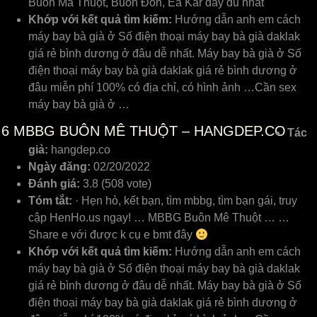
Buôn Ma Thuột, Buôn Đôn, Ea Kar đầy đủ nhất
Khớp với kết quả tìm kiếm:
Hướng dẫn anh em cách
máy bay bà già ở Số điện thoại máy bay bà già daklak
giá rẻ bình dương ở đâu dễ nhất. Máy bay bà già ở Số
điện thoại máy bay bà già daklak giá rẻ bình dương ở
đâu miễn phí 100% có địa chỉ, có hình ảnh …Cần sex
máy bay bà già ở …
6
MBBG BUÔN MÊ THUỘT – HANGDEP.CO
Tác
giả:
hangdep.co
Ngày đăng:
02/20/2022
Đánh giá:
3.8 (508 vote)
Tóm tắt:
· Hẹn hò, kết bạn, tìm mbbg, tìm bạn gái, truy
cập HenHo.us ngay! … MBBG Buôn Mê Thuột … …
Share e với được k cụ e bmt đây
Khớp với kết quả tìm kiếm:
Hướng dẫn anh em cách
máy bay bà già ở Số điện thoại máy bay bà già daklak
giá rẻ bình dương ở đâu dễ nhất. Máy bay bà già ở Số
điện thoại máy bay bà già daklak giá rẻ bình dương ở