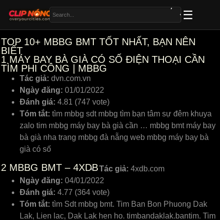
TOP 10+ MBBG BMT TỐT NHẤT, BẠN NÊN
BIẾT
1
MÁY BAY BÀ GIÀ CÓ SỐ ĐIỆN THOẠI CẦN
TÌM PHI CÔNG | MBBG
Tác giả:
dvn.com.vn
Ngày đăng:
01/01/2022
Đánh giá:
4.81 (747 vote)
Tóm tắt:
tìm mbbg sdt mbbg tìm bạn tâm sự đêm khuya
zalo tim mbbg máy bay bà già cần … mbbg bmt máy bay
bà già nha trang mbbg đà nẵng web mbbg máy bay bà
già có số
2
MBBG BMT – 4XDB
Tác giả:
4xdb.com
Ngày đăng:
04/01/2022
Đánh giá:
4.77 (364 vote)
Tóm tắt:
tìm Sdt mbbg bmt. Tim Ban Bon Phuong Dak
Lak, Lien lac, Dak Lak hen ho. timbandaklak.bantim. Tim