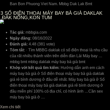
Ban Bon Phuong Viet Nam. Mbbg Dak Lak Bmt
3
SỐ ĐIỆN THOẠI MÁY BAY BÀ GIÀ DAKLAK
,ĐĂK NÔNG,KON TUM
Tác giả:
mbbgia.com
Ngày đăng:
08/16/2022
Đánh giá:
4.48 (381 vote)
Tóm tắt:
· Tìm MBBG daklak có số điện thoại là nhu cầu
của rất nhiều thành viên trên diễn đàn Lái Máy bay …
mbbg bmt mbbg daklak máy bay bà già bmt
Khớp với kết quả tìm kiếm:
Hướng dẫn anh em cách
máy bay bà già ở Số điện thoại máy bay bà già daklak
giá rẻ bình dương ở đâu dễ nhất. Máy bay bà già ở Số
điện thoại máy bay bà già daklak giá rẻ bình dương ở
đâu miễn phí 100% có địa chỉ, có hình ảnh …Cần sex
máy bay bà già ở …
Xem chi tiết