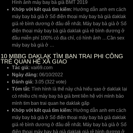
Hình ảnh máy bay bà già BMT 2019
Khớp với kết quả tìm kiếm:
Hướng dẫn anh em cách
máy bay bà già ở Số điện thoại máy bay bà già daklak
giá rẻ bình dương ở đâu dễ nhất. Máy bay bà già ở Số
điện thoại máy bay bà già daklak giá rẻ bình dương ở
đâu miễn phí 100% có địa chỉ, có hình ảnh …Cần sex
máy bay bà già ở …
10
MBBG DAKLAK TÌM BẠN TRAI PHI CÔNG
TRẺ QUAN HỆ XÃ GIAO
Tác giả:
vai69.com
Ngày đăng:
06/10/2022
Đánh giá:
3.05 (322 vote)
Tóm tắt:
Tình hình là thế này chả hiểu sao ở daklak lại
có nhiều chị máy bay bà già bmt liên hệ với mình bảo
mình tim ban trai quan he daklak gấp
Khớp với kết quả tìm kiếm:
Hướng dẫn anh em cách
máy bay bà già ở Số điện thoại máy bay bà già daklak
giá rẻ bình dương ở đâu dễ nhất. Máy bay bà già ở Số
điện thoại máy bay bà già daklak giá rẻ bình dương ở