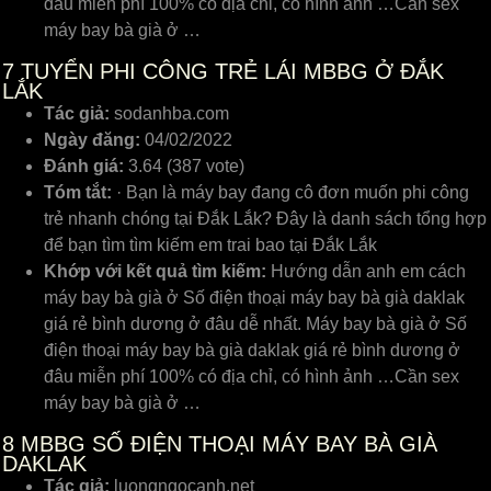
đâu miễn phí 100% có địa chỉ, có hình ảnh …Cần sex
máy bay bà già ở …
7
TUYỂN PHI CÔNG TRẺ LÁI MBBG Ở ĐẮK
LẮK
Tác giả:
sodanhba.com
Ngày đăng:
04/02/2022
Đánh giá:
3.64 (387 vote)
Tóm tắt:
· Bạn là máy bay đang cô đơn muốn phi công
trẻ nhanh chóng tại Đắk Lắk? Đây là danh sách tổng hợp
để bạn tìm tìm kiếm em trai bao tại Đắk Lắk
Khớp với kết quả tìm kiếm:
Hướng dẫn anh em cách
máy bay bà già ở Số điện thoại máy bay bà già daklak
giá rẻ bình dương ở đâu dễ nhất. Máy bay bà già ở Số
điện thoại máy bay bà già daklak giá rẻ bình dương ở
đâu miễn phí 100% có địa chỉ, có hình ảnh …Cần sex
máy bay bà già ở …
8
MBBG SỐ ĐIỆN THOẠI MÁY BAY BÀ GIÀ
DAKLAK
Tác giả:
luongngocanh.net