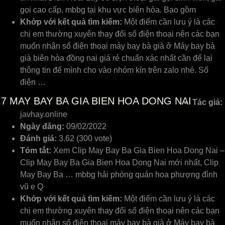
gọi cao cấp, mbbg tại khu vực biên hòa. Bao gồm
Khớp với kết quả tìm kiếm:
Một điểm cần lưu ý là các
chị em thường xuyên thay đổi số điện thoại nên các bạn
muốn nhận số điện thoại máy bay bà già ở Máy bay bà
già biên hòa đồng nai giá rẻ chuẩn xác nhất cần để lại
thông tin để mình cho vào nhóm kín trên zalo nhé. Số
điện …
7
MAY BAY BA GIA BIEN HOA DONG NAI
Tác giả:
javhay.online
Ngày đăng:
09/02/2022
Đánh giá:
3.62 (300 vote)
Tóm tắt:
Xem Clip May Bay Ba Gia Bien Hoa Dong Nai –
Clip May Bay Ba Gia Bien Hoa Dong Nai mới nhất, Clip
May Bay Ba … mbbg hải phòng quán hoa phượng đình
vũ e Q
Khớp với kết quả tìm kiếm:
Một điểm cần lưu ý là các
chị em thường xuyên thay đổi số điện thoại nên các bạn
muốn nhận số điện thoại máy bay bà già ở Máy bay bà