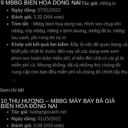
9
MBBG BIEN HOA DONG NAI
Tác giả:
mbbg.tv
Ngày đăng:
07/01/2022
Đánh giá:
3.32 (364 vote)
Tóm tắt:
· Mbbg bien hoa dong nai, Hinh sex chụp lén
mbbg, clip mbbg, mbbg o binh duong, mbbg đít to, mbbg
lau xanh, phi cong tre lai m
Khớp với kết quả tìm kiếm:
Đây là vấn đề quan trọng và
thiết yếu nhất từ trước đến nay về các trang web xem
phim sex hoàn toàn miễn phí, vì trên đời chã có cái gì là
miễn phí cả. Nhưng không, tất cả những thứ chúng tôi
cung cấp cho bạn đều miễn phí và chúng tôi chỉnh lấy thu
…
Xem chi tiết
10
THU HƯƠNG – MBBG MÁY BAY BÀ GIÀ
BIÊN HÒA ĐỒNG NAI
Tác giả:
luongngocanh.net
Ngày đăng:
01/15/2022
Đánh giá:
3.09 (203 vote)