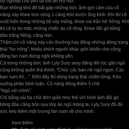
sự nghiệp chủ yếu tại thủ đô Hà Nội.
Bạn không khó để bắt gặp những bức ảnh gợi cảm của cô
nàng này khoe trọn vòng 1 căng tròn trước ống kính. Khi thì cô
xuất hiện trong những bộ váy mỏng, khoe vai trần hờ hững. Khi
thì cô tự tin mặc những chiếc áo cổ rộng. Khoe đôi gò bồng
đào trắng hồng, căng mịn.
Thậm chí cô nàng này còn thường hay đăng những dòng trạng
thái “hư hỏng”, khiêu khích người khác giới khiến cho cộng
động fan nam đứng ngồi không yên.
Cả trong những bức ảnh Lyly Sury sexy đăng lên lúc gần ngủ
cũng không quên thả thính. “Chúc các bạn nữ ngủ ngon. Các
bạn nam thì…”. Đến đây thì dòng trạng thái chấm lửng. Kéo
xuống phần bình luận. Cô nàng đăng thêm 3 chữ
“Ngủ với mình”.
Chỉ bằng vài ba chữ đơn giản như thế với hình ảnh đôi gò
bồng đào căng tròn sau lớp áo ngủ mỏng te, Lyly Sury đã đủ
sức kéo thêm một lượng fan nam về cho mình.
Xem thêm: