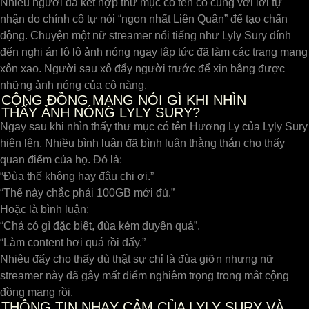
Nhiều người đã kết hợp thư mục có tên cô cùng với lời tự
nhận do chính cô tự nói “ngon nhất Liên Quân” để tạo chấn
động. Chuyện một nữ streamer nổi tiếng như Lyly Sury dính
đến nghi án lộ lộ ảnh nóng ngay lập tức đã làm các trang mạng
xôn xao. Người sau xô đẩy người trước để xin bằng được
những ảnh nóng của cô nàng.
CỘNG ĐỒNG MẠNG NÓI GÌ KHI NHÌN
THẤY ẢNH NÓNG LYLY SURY?
Ngay sau khi nhìn thấy thư mục có tên Hương Ly của Lyly Sury
hiện lên. Nhiều bình luận đã bình luận thằng thắn cho thấy
quan điểm của họ. Đó là:
“Đùa thế không hay đâu chị ơi.”
“Thế này chắc phải 100GB mới đủ.”
Hoặc là bình luận:
“Chả có gì đặc biệt, đùa kém duyên quá”.
“Làm content hơi quá rồi đấy.”
Nhiêu đấy cho thấy dù thật sự chỉ là đùa giỡn nhưng nữ
streamer này đã gây mất điểm nghiêm trọng trong mắt cộng
đồng mạng rồi.
THÔNG TIN NHẠY CẢM CỦA LYLY SURY VÀ