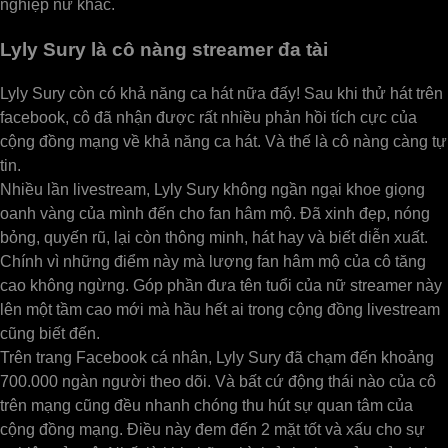
nghiệp nữ khác.
Lyly Sury là cô nàng streamer đa tài
Lyly Sury còn có khả năng ca hát nữa đấy! Sau khi thử hát trên
facebook, cô đã nhận được rất nhiều phản hồi tích cực của
cộng đồng mạng về khả năng ca hát. Và thế là cô nàng càng tự
tin.
Nhiều lần livestream, Lyly Sury không ngần ngại khoe giọng
oanh vàng của mình đến cho fan hâm mộ. Đã xinh đẹp, nóng
bỏng, quyến rũ, lại còn thông minh, hát hay và biết diễn xuất.
Chính vì những điểm này mà lượng fan hâm mộ của cô tăng
cao không ngừng. Góp phần đưa tên tuổi của nữ streamer này
lên một tầm cao mới mà hầu hết ai trong cộng đồng livestream
cũng biết đến.
Trên trang Facebook cá nhân, Lyly Sury đã chạm đến khoảng
700.000 ngàn người theo dõi. Và bất cứ động thái nào của cô
trên mạng cũng đều nhanh chóng thu hút sự quan tâm của
cộng đồng mạng. Điều này đem đến 2 mặt tốt và xấu cho sự