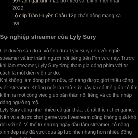
99+ ảnh gái xinh
mặc đồ thiếu vải bikini mới nhất
2022
Lộ clip Trần Huyền Châu 12p
chấn động mạng xã
hội
Sự nghiệp streamer của Lyly Sury
Cơ duyên sắp đưa, vô tình đưa Lyly Sury đến với nghề
streamer và trở thành người nổi tiếng trên lĩnh vực này. Trước
khi làm streamer, Lyly Sury từng tham gia đóng phim với tư
cách là một diễn viên tự do.
Khi không làm đóng phim nữa, cô nàng được giới thiệu công
việc streamer. Không ngờ lần thử sức này lại có thể giúp cô tìm
kiếm ra một công việc giúp bản thân nổi tiếng và có thu nhập
đáng ngưỡng mộ.
Lyly Sury cũng như nhiều cô gái khác, cô rất thích chơi game.
Nên vừa được chơi game vừa livestream cũng không quá khó
đối với cô. Vì thế từ những ngày đầu làm streamer, cô nàng
xinh đẹp này đã vượt qua áp lực nhẹ nhàng hơn nhiều đồng