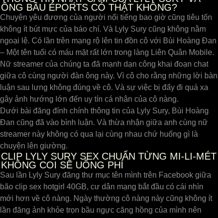
ÔNG BẦU ÉPORTS CÓ THẬT KHÔNG?
Chuyện yêu đương của người nổi tiếng bao giờ cũng tiêu tốn
không ít bút mực của báo chí. Và Lyly Sury cũng không nằm
ngoại lệ. Có lần trên mạng rộ lên tin đồn cô với Bùi Hoàng Đan
– Một tên tuổi có máu mặt rất lớn trong làng Liên Quân Mobile.
Nữ streamer của chúng ta đã mạnh dạn công khai đoạn chat
giữa cô cùng người đàn ông này. Vì cô cho rằng những lời bàn
luận sau lưng không đúng về cô. Và sự việc bị đẩy đi quá xa
gây ảnh hướng lớn đến uy tín cá nhân của cô nàng.
Dưới bài đăng đính chính thông tin của Lyly Sury, Bùi Hoàng
Đan cũng đã vào bình luận. Và thừa nhận giữa anh cùng nữ
streamer này không có qua lại cùng nhau chứ huống gì là
chuyện lên giường.
CLIP LYLY SURY SEX CHUẨN TỪNG MI-LI-MÉT
KHÔNG COI SẼ UỔNG PHÍ
Sau lần Lyly Sury đăng thư mục tên mình trên Facebook giữa
bão clip sex hotgirl 40GB, cư dân mạng bắt đầu có cái nhìn
mới hơn về cô nàng. Ngày thường cô nàng này cũng không ít
lần đăng ảnh khỏe trọn bầu ngực căng hồng của mình nên