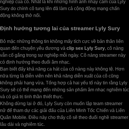
nghiệp của cô. Nhất là khi những hình ảnh nhạy cảm của Lyly
Sury do chính cô tung lên đã làm cả cộng động mạng chấn
động không thở nổi.
Định hướng tương lai của streamer Lyly Sury
Bỏ mặc những thông tin không mấy tích cực về bản thân liên
quan đến chuyện yêu đương và
clip sex Lyly Sury
, cô nàng
vẫn cố gắng trong sự nghiệp mỗi ngày. Cô nàng streamer này
có định hướng theo đuổi âm nhạc.
Bạn biết đấy khả năng ca hát của cô nàng này không tệ. Hơn
nữa từng là diễn viên nên khả năng diễn xuất của cô cũng
không phải hạng vừa. Tổng hợp cả hai yếu tố này tin rằng Lyly
Sury sẽ có thể mang đến những sản phẩm âm nhạc nghiêm túc
và có giá trị tinh thần thiết thực.
Không dừng lại ở đó, Lyly Sury còn muốn lập team streamer
nữ để tham dự các giải đấu của Liên Minh Tốc Chiến và Liên
Quân Mobile. Điều này cho thấy cô sẽ theo đuổi nghề streamer
lâu dài và nghiêm túc.