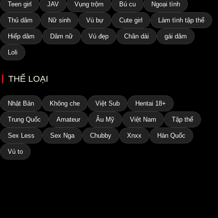
Teen girl
JAV
Vụng trộm
Bú cu
Ngoại tình
Thủ dâm
Nữ sinh
Vú bự
Cute girl
Làm tình tập thể
Hiếp dâm
Dâm nữ
Vú đẹp
Chân dài
gái dâm
Loli
THỂ LOẠI
Nhật Bản
Không che
Việt Sub
Hentai 18+
Trung Quốc
Amateur
Âu Mỹ
Việt Nam
Tập thể
Sex Less
Sex Nga
Chubby
Xnxx
Hàn Quốc
Vú to