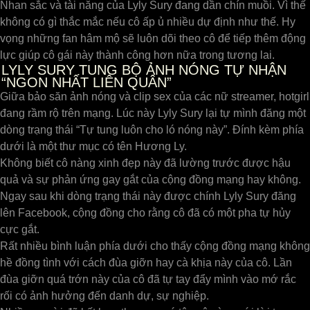
Nhan sắc và tài năng của Lyly Sury đang dần chín muồi. Vì thế
không có gì thắc mắc nếu cô ấp ủ nhiều dự định như thế. Hy
vọng những fan hâm mộ sẽ luôn dõi theo cô để tiếp thêm động
lực giúp cô gái này thành công hơn nữa trong tương lai.
LYLY SURY TUNG BỘ ẢNH NÓNG TỰ NHẬN
“NGON NHẤT LIÊN QUÂN”
Giữa bảo săn ảnh nóng và clip sex của các nữ streamer, hotgirl
đang rầm rộ trên mạng. Lúc này Lyly Sury lại tự mình đăng một
dòng trạng thái “Tự tung luôn cho ló nóng này”. Đính kèm phía
dưới là một thư mục có tên Hương Ly.
Không biết cô nàng xinh đẹp này đã lường trước được hậu
quả và sự phản ứng gay gắt của cộng đồng mạng hay không.
Ngay sau khi dòng trạng thái này được chính Lyly Sury đăng
lên Facebook, cộng đồng cho rằng cô đã có một pha tự hủy
cực gắt.
Rất nhiều bình luận phía dưới cho thấy cộng đồng mạng không
hề đồng tình với cách đùa giỡn hay cà khịa này của cô. Lần
đùa giỡn quá trớn này của cô đã tự tay đẩy mình vào mớ rắc
rối có ảnh hưởng đến danh dự, sự nghiệp.