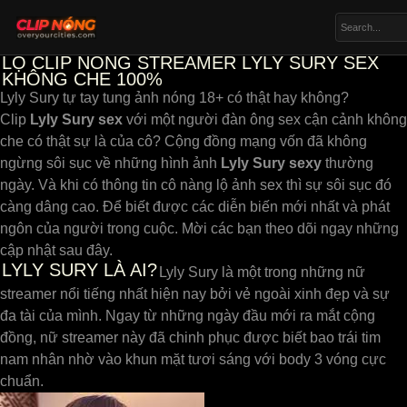
LỘ CLIP NÓNG STREAMER LYLY SURY SEX
KHÔNG CHE 100%
Lyly Sury tự tay tung ảnh nóng 18+ có thật hay không?
Clip
Lyly Sury sex
với một người đàn ông sex cận cảnh không
che có thật sự là của cô? Cộng đồng mạng vốn đã không
ngừng sôi sục về những hình ảnh
Lyly Sury sexy
thường
ngày. Và khi có thông tin cô nàng lộ ảnh sex thì sự sôi sục đó
càng dâng cao. Để biết được các diễn biến mới nhất và phát
ngôn của người trong cuộc. Mời các bạn theo dõi ngay những
cập nhật sau đây.
LYLY SURY LÀ AI?
Lyly Sury là một trong những nữ
streamer nổi tiếng nhất hiện nay bởi vẻ ngoài xinh đẹp và sự
đa tài của mình. Ngay từ những ngày đầu mới ra mắt cộng
đồng, nữ streamer này đã chinh phục được biết bao trái tim
nam nhân nhờ vào khun mặt tươi sáng với body 3 vóng cực
chuẩn.