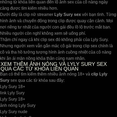
những từ khóa liên quan đến lộ ảnh sex của cô nàng ngày
càng được tìm kiếm nhiều hơn.
Dưới đây là clip nữ streamer
Lyly Sury sex
với bạn tình. Từng
hình ảnh và chuyển động trong clip được quay cận cảnh. Mọi
nơi riêng tư nhất của người con gái đều lồ lộ trước mắt bạn.
Nhiều người còn nghĩ không xem sẽ uổng phí.
Thậm chí ngay cả khi clip sex đó không phải của Lyly Sury.
Nhưng người xem vẫn gắn mác cô gái trong clip sex chính là
cô và tha hồ tưởng tượng hình ảnh cuồng nhiệt của cô nàng
khi ân ái mặn nồng khỏa thân cùng nam nhân.
XEM THÊM ẢNH NÓNG VÀ LYLY SURY SEX
QUA CÁC TỪ KHÓA LIÊN QUAN
Bạn có thể tìm kiếm thêm nhiều ảnh nóng 18+ và
clip Lyly
Sury
sex qua các từ khóa sau đây:
Lyly Sury 18+
link Lyly Sury
Lyly Sury 18+
ảnh nóng Lyly Sury
Lyly Sury nude