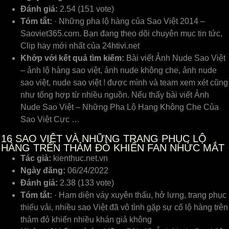
Đánh giá:
2.54 (151 vote)
Tóm tắt:
· Những pha lộ hàng của Sao Việt 2014 –
Saoviet365.com. Bạn đang theo dõi chuyên mục tin tức,
Clip hay mới nhất của 24htivi.net
Khớp với kết quả tìm kiếm:
Bài viết Ảnh Nude Sao Việt
– ảnh lộ hàng sao việt, ảnh nude không che, ảnh nude
sao việt, nude sao việt ! được mình và team xem xét cũng
như tổng hợp từ nhiều nguồn. Nếu thấy bài viết Ảnh
Nude Sao Việt – Những Pha Lộ Hang Không Che Của
Sao Việt Cực …
16
SAO VIỆT VÀ NHỮNG TRANG PHỤC LỘ
HÀNG TRÊN THẢM ĐỎ KHIẾN FAN NHỨC MẮT
Tác giả:
kienthuc.net.vn
Ngày đăng:
06/24/2022
Đánh giá:
2.38 (133 vote)
Tóm tắt:
· Ham diện váy xuyên thấu, hở lưng, trang phục
thiếu vải, nhiều sao Việt đã vô tình gặp sự cố lộ hàng trên
thảm đỏ khiến nhiều khán giả không