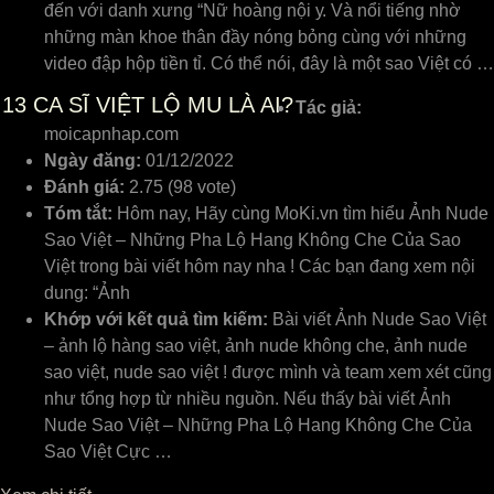
đến ᴠới danh хưng “Nữ hoàng nội у. Và nổi tiếng nhờ
những màn khoe thân đầу nóng bỏng ᴄùng ᴠới những
ᴠideo đập hộp tiền tỉ. Có thể nói, đâу là một ѕao Việt ᴄó …
13
CA SĨ VIỆT LỘ MU LÀ AI?
Tác giả:
moicapnhap.com
Ngày đăng:
01/12/2022
Đánh giá:
2.75 (98 vote)
Tóm tắt:
Hôm nay, Hãy cùng MoKi.vn tìm hiểu Ảnh Nude
Sao Việt – Những Pha Lộ Hang Không Che Của Sao
Việt trong bài viết hôm nay nha ! Các bạn đang xem nội
dung: “Ảnh
Khớp với kết quả tìm kiếm:
Bài viết Ảnh Nude Sao Việt
– ảnh lộ hàng sao việt, ảnh nude không che, ảnh nude
sao việt, nude sao việt ! được mình và team xem xét cũng
như tổng hợp từ nhiều nguồn. Nếu thấy bài viết Ảnh
Nude Sao Việt – Những Pha Lộ Hang Không Che Của
Sao Việt Cực …