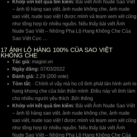
Khớp với kết quả tìm kiếm:
Bài viết Ảnh Nude Sao Việt
– ảnh lộ hàng sao việt, ảnh nude không che, ảnh nude
sao việt, nude sao việt ! được mình và team xem xét cũng
như tổng hợp từ nhiều nguồn. Nếu thấy bài viết Ảnh
Nude Sao Việt – Những Pha Lộ Hang Không Che Của
Sao Việt Cực …
17
ẢNH LỘ HÀNG 100% CỦA SAO VIỆT
KHÔNG CHE
Tác giả:
magioi.vn
Ngày đăng:
07/03/2022
Đánh giá:
2.29 (200 vote)
Tóm tắt:
· Chính vì vậy mà họ cố tình phát tán hình anh lo
hang khong che của bản thân mình .Điều này vô tình làm
cho nhiều người yêu thích .Bởi thông
Khớp với kết quả tìm kiếm:
Bài viết Ảnh Nude Sao Việt
– ảnh lộ hàng sao việt, ảnh nude không che, ảnh nude
sao việt, nude sao việt ! được mình và team xem xét cũng
như tổng hợp từ nhiều nguồn. Nếu thấy bài viết Ảnh
Nude Sao Việt – Những Pha Lộ Hang Không Che Của