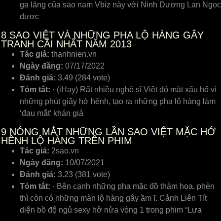
ga lăng của sao nam Vbiz này với Ninh Dương Lan Ngọc
được
8
SAO VIỆT VÀ NHỮNG PHA LỘ HÀNG GÂY
TRANH CÃI NHẤT NĂM 2013
Tác giả:
thanhnien.vn
Ngày đăng:
07/17/2022
Đánh giá:
3.49 (284 vote)
Tóm tắt:
· (iHay) Rất nhiều nghệ sĩ Việt đỏ mặt xấu hổ vì
những phút giây hớ hênh, tạo ra những pha lộ hàng làm
‘đau mắt’ khán giả
9
NÓNG MẮT NHỮNG LẦN SAO VIỆT MẶC HỚ
HÊNH LỘ HÀNG TRÊN PHIM
Tác giả:
2sao.vn
Ngày đăng:
10/07/2021
Đánh giá:
3.23 (381 vote)
Tóm tắt:
· Bên cạnh những pha mặc đồ thảm họa, phèn
thì còn có những màn lộ hàng gây ầm ĩ. Cảnh Liên Tít
diện bồ độ ngủ sexy hở nửa vòng 1 trong phim “Lựa