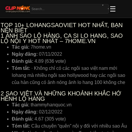
TOP 10+ LOHANGSAOVIET HOT NHẤT, BẠN
NÊN BIẾT
1
ẢNH SAO LỘ HÀNG, CA SI LO HANG, SAO
LỘ NỘI Y HOT NHẤT – 7HOME.VN
Tác giả:
7home.vn
Ngày đăng:
07/11/2022
Đánh giá:
4.89 (636 vote)
Tóm tắt:
· Không chỉ có các ngôi sao việt nam mới
lohang mà nhiều ngôi sao hollywood hay các ngôi sao
của hàn cũng có ảnh nóng ảnh lo hang 100 không che
2
SAO VIỆT VÀ NHỮNG KHOẢNH KHẮC HỚ
HÊNH LỘ HÀNG
Tác giả:
thammyhanquoc.vn
Ngày đăng:
02/12/2022
Đánh giá:
4.67 (305 vote)
Tóm tắt:
Câu chuyện “quên” nội y đối với nhiều sao Âu