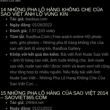
Xem chi tiết
14
NHỮNG PHA LỘ HÀNG KHÔNG CHE CỦA
SAO VIỆT ẢNH LỘ VÙNG KÍN
Tác giả:
baobua.com
Ngày đăng:
01/26/2022
Đánh giá:
2.57 (103 vote)
Tóm tắt:
BaoBua.Com | Free watch online HD photo
sets, girls photos – Những pha lộ hàng không che của
sao việt ảnh lộ vùng kín, BaoBua Gallery
Khớp với kết quả tìm kiếm:
Bài viết Ảnh Nude Sao Việt
– ảnh lộ hàng sao việt, ảnh nude không che, ảnh nude
sao việt, nude sao việt ! được mình và team xem xét cũng
như tổng hợp từ nhiều nguồn. Nếu thấy bài viết Ảnh
Nude Sao Việt – Những Pha Lộ Hang Không Che Của
Sao Việt Cực …
15
NHỮNG PHA LỘ HÀNG CỦA SAO VIỆT 2014
– SAOVIET365.COM
Tác giả:
24htivi.net
Ngày đăng:
01/21/2022