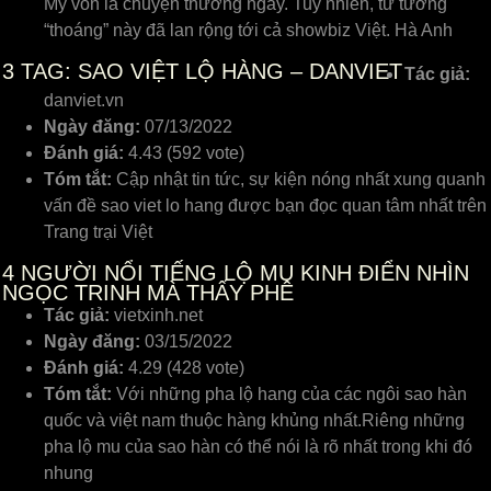
Mỹ vốn là chuyện thường ngày. Tuy nhiên, tư tưởng
“thoáng” này đã lan rộng tới cả showbiz Việt. Hà Anh
3
TAG: SAO VIỆT LỘ HÀNG – DANVIET
Tác giả:
danviet.vn
Ngày đăng:
07/13/2022
Đánh giá:
4.43 (592 vote)
Tóm tắt:
Cập nhật tin tức, sự kiện nóng nhất xung quanh
vấn đề sao viet lo hang được bạn đọc quan tâm nhất trên
Trang trại Việt
4
NGƯỜI NỔI TIẾNG LỘ MU KINH ĐIỂN NHÌN
NGỌC TRINH MÀ THẤY PHÊ
Tác giả:
vietxinh.net
Ngày đăng:
03/15/2022
Đánh giá:
4.29 (428 vote)
Tóm tắt:
Với những pha lộ hang của các ngôi sao hàn
quốc và việt nam thuộc hàng khủng nhất.Riêng những
pha lộ mu của sao hàn có thể nói là rõ nhất trong khi đó
nhung