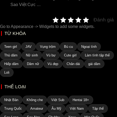
Sao Việt Cực …
Đánh giá
Go to Appearance -> Widgets to add some widgets.
TỪ KHÓA
Teen girl
JAV
Vụng trộm
Bú cu
Ngoại tình
Thủ dâm
Nữ sinh
Vú bự
Cute girl
Làm tình tập thể
Hiếp dâm
Dâm nữ
Vú đẹp
Chân dài
gái dâm
Loli
THỂ LOẠI
Nhật Bản
Không che
Việt Sub
Hentai 18+
Trung Quốc
Amateur
Âu Mỹ
Việt Nam
Tập thể