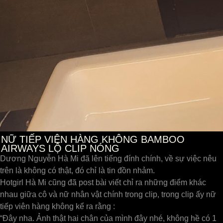
NỮ TIẾP VIÊN HÀNG KHÔNG BAMBOO
AIRWAYS LỘ CLIP NÓNG
Dương Nguyễn Hà Mi đã lên tiếng đính chính, về sự việc nêu
trên là không có thật, đó chỉ là tin đồn nhảm.
Hotgirl Hà Mi cũng đã post bài viết chỉ ra những điểm khác
nhau giữa cô và nữ nhân vật chính trong clip, trong clip ấy nữ
tiếp viên hàng không kể ra rằng :
“Đây nha. Ảnh thật hai chân của mình đây nhé, không hề có 1