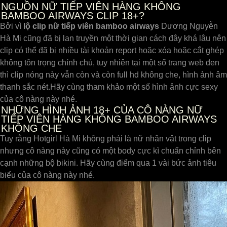
NGUỒN NỮ TIẾP VIÊN HÀNG KHÔNG
BAMBOO AIRWAYS CLIP 18+?
Bởi vì
lộ clip nữ tiếp viên bamboo airways
Dương Nguyễn
Hà Mi cũng đã bị lan truyền một thời gian cách đây khá lâu nên
clip có thể đã bị nhiều tài khoản report hoặc xóa hoặc cắt ghép
không tôn trọng chính chủ, tuy nhiên tại một số trang web đen
thì clip nóng này vẫn còn và còn full hd không che, hình ảnh âm
thanh sắc nét.Hãy cùng tham khảo một số hình ảnh cực sexy
của cô nàng này nhé.
NHỮNG HÌNH ẢNH 18+ CỦA CÔ NÀNG NỮ
TIẾP VIÊN HÀNG KHÔNG BAMBOO AIRWAYS
KHÔNG CHE
Tuy rằng Hotgirl Hà Mi không phải là nữ nhân vật trong clip
nhưng cô nàng này cũng có một body cực kì chuẩn chỉnh bên
cạnh những bộ bikini. Hãy cùng điểm qua 1 vài bức ảnh tiêu
biểu của cô nàng này nhé.