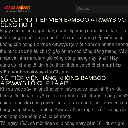
LỘ CLIP NỮ TIẾP VIÊN BAMBOO AIRWAYS VÔ
CÙNG HOT!
Ngay những ngày gần đây, đoạn clip nóng đang được lan tràn
trên mạng xã hội được cho là của một cô nàng tiếp viên hàng
không của hãng Bamboo Airways tại Việt Nam đã nhanh chóng
thu hút được nhiều chú ý, gây ồn ào cho cộng đồng mạng. Vậy
nhân vật làm mưa làm gió cộng đồng mạng này là ai? Hãy
cùng với chúng tôi tìm hiểu thêm thông tin về
lộ clip nữ tiếp
viên bamboo airways
tại đây nhé!
NỮ TIẾP VIÊN HÀNG KHÔNG BAMBOO
AIRWAYS LỘ CLIP LÀ AI?
Khi sự việc xảy ra, ai cũng cảm thấy sốc và ngạc nhiên vì độ
hot và tốc độ lan truyền clip cực nhanh. Rất nhanh chóng thì nữ
chính trong clip cũng được tìm ra, được cho là nữ tiếp viên của
hãng hàng không Bamboo Airways. Nhương lại có 1 số người
cho rằng đó không phải là cô nàng.
Tối ngày 15/3, có một đoạn clip nóng nhạy cảm 18+ được ghi