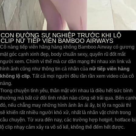
CON ĐƯỜNG SỰ NGHIỆP TRƯỚC KHI LỘ
CLIP NỮ TIẾP VIÊN BAMBOO AIRWAYS
Cô nàng tiếp viên hãng hàng không Bamboo Airway có gương
mặt góc cạnh xinh đẹp, body chuẩn sexy, quyến rũ đốt mắt
người xem. Chính vì thế mà cư dân mạng thi nhau xin link và
hình ảnh cũng như thông tin cá nhân của
nữ tiếp viên hàng
không lộ clip
. Tất cả mọi người đều rần rần xem video của cô
nàng.
Trong chuyện tình yêu, thân mật với nhau là điều hết sức bình
thường mà bất cứ đôi tình nhân nào cũng sẽ trải qua. Bên cạnh
đó, nếu chẳng may những hình ảnh ân ái ấy, bị lộ ra ngoài thì
sẽ khiến rất nhiều người khó xử, nhất là nhân vật chính trong
câu chuyện. Từ xưa đến nay, các trường hợp hotgirl, hotface bị
lộ clip nhạy cảm xảy ra vô số kể, không thể đếm hết được.