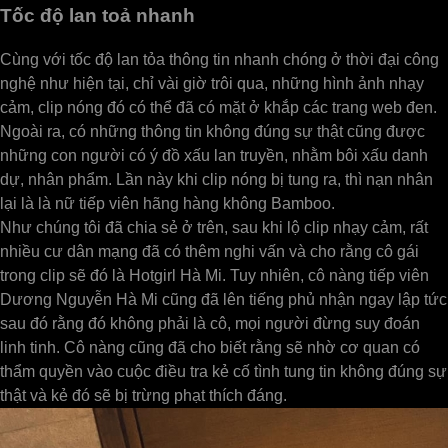
Tốc độ lan toả nhanh
Cùng với tốc độ lan tỏa thông tin nhanh chóng ở thời đại công
nghệ như hiện tại, chỉ vài giờ trôi qua, những hình ảnh nhạy
cảm, clip nóng đó có thể đã có mặt ở khắp các trang web đen.
Ngoài ra, có những thông tin không đúng sự thật cũng được
những con người có ý đồ xấu lan truyền, nhằm bôi xấu danh
dự, nhân phẩm. Lần này khi clip nóng bị tung ra, thì nạn nhân
lại là là nữ tiếp viên hãng hàng không Bamboo.
Như chúng tôi đã chia sẻ ở trên, sau khi lộ clip nhạy cảm, rất
nhiều cư dân mạng đã có thêm nghi vấn và cho rằng cô gái
trong clip sẽ đó là Hotgirl Hà Mi. Tuy nhiên, cô nàng tiếp viên
Dương Nguyễn Hà Mi cũng đã lên tiếng phủ nhận ngay lập tức
sau đó rằng đó không phải là cô, mọi người đừng suy đoán
linh tinh. Cô nàng cũng đã cho biết rằng sẽ nhờ cơ quan có
thẩm quyền vào cuộc điều tra kẻ cố tình tung tin không đúng sự
thật và kẻ đó sẽ bị trừng phạt thích đáng.