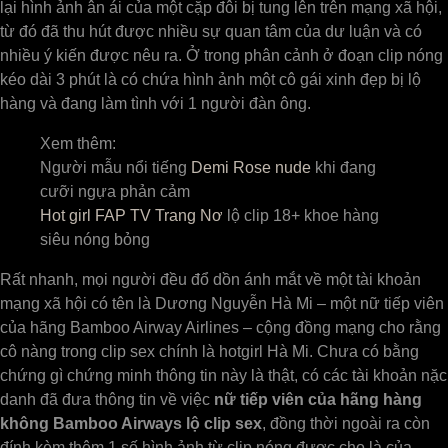
lại hình ảnh ân ái của một cặp đôi bị tung lên trên mạng xã hội,
từ đó đã thu hút được nhiều sự quan tâm của dư luận và có
nhiều ý kiến được nêu ra. Ở trong phân cảnh ở đoạn clip nóng
kéo dài 3 phút là có chứa hình ảnh một cô gái xinh đẹp bị lộ
hàng và đang làm tình với 1 người đàn ông.
Xem thêm:
Người mẫu nổi tiếng
Demi Rose nude
khi đang
cưỡi ngựa phản cảm
Hot girl FAP TV Trang Nơ
lộ clip 18+ khoe hàng
siêu nóng bỏng
Rất nhanh, mọi người đều đổ dồn ánh mắt về một tài khoản
mạng xã hội có tên là Dương Nguyễn Hà Mi – một nữ tiếp viên
của hãng Bamboo Airway Airlines – cộng đồng mạng cho rằng
cô nàng trong clip sex chính là hotgirl Hà Mi. Chưa có bằng
chứng gì chứng minh thông tin này là thật, có các tài khoản nặc
danh đã đưa thông tin về việc
nữ tiếp viên của hãng hàng
không Bamboo Airways lộ clip sex
, đồng thời ngoài ra còn
đính kèm thêm 1 số hình ảnh từ clip nóng được cho là của