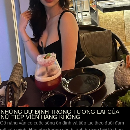
NHỮNG DỰ ĐỊNH TRONG TƯƠNG LAI CỦA
NỮ TIẾP VIÊN HÀNG KHÔNG
Cô nàng vẫn có cuộc sống ổn định và tiếp tục theo đuổi đam
mê của mình. Hầu như không còn bị ảnh hưởng bởi lời bàn