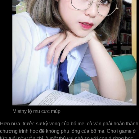
Misthy lộ mu cực múp
Hơn nữa, trước sự kỳ vọng của bố mẹ, cô vẫn phải hoàn thành
chương trình học để không phụ lòng của bố mẹ. Chơi game ở
lứa tuổi này vẫn chỉ là một thú vui nhỏ so với con đường học