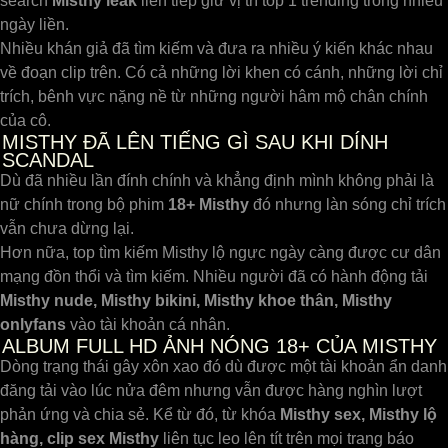
search
Misthy leak
liên tiếp giữ vị trí top 1 trending trong nhiều
ngày liền.
Nhiều khán giả đã tìm kiếm và đưa ra nhiều ý kiến ​​khác nhau
về đoạn clip trên. Có cả những lời khen có cánh, những lời chỉ
trích, bênh vực nặng nề từ những người hâm mộ chân chính
của cô.
MISTHY ĐÃ LÊN TIẾNG GÌ SAU KHI DÍNH
SCANDAL
Dù đã nhiều lần đính chính và khẳng định mình không phải là
nữ chính trong bộ phim
18+ Misthy
đó nhưng làn sóng chỉ trích
vẫn chưa dừng lại.
Hơn nữa, top tìm kiếm Misthy lộ ngực ngày càng được cư dân
mạng đồn thổi và tìm kiếm. Nhiều người đã có hành động tải
Misthy nude, Misthy bikini, Misthy khoe thân, Misthy
onlyfans
vào tài khoản cá nhân.
ALBUM FULL HD ẢNH NÓNG 18+ CỦA MISTHY
Dòng trạng thái gây xôn xao đó dù được một tài khoản ẩn danh
đăng tải vào lúc nửa đêm nhưng vẫn được hàng nghìn lượt
phản ứng và chia sẻ. Kể từ đó, từ khóa
Misthy sex, Misthy lộ
hàng, clip sex Misthy
liên tục leo lên tít trên mọi trang báo