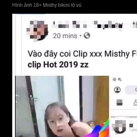
Hình ảnh 18+ Misthy bikini lộ vú