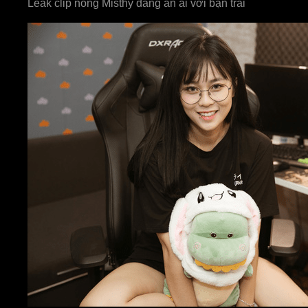
Leak clip nóng Misthy đang ân ái với bạn trai