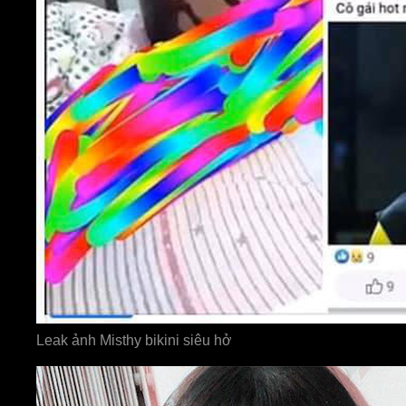
Leak ảnh Misthy bikini siêu hở