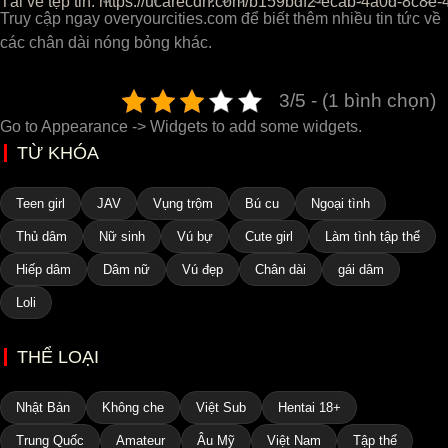
Tải về tệp tin: https://ucarecdn.com/b159bdf2-ecab-4a0d-
Truy cập ngay overyourcities.com để biết thêm nhiều tin tức về
các chân dài nóng bỏng khác.
00:00
3/5 - (1 bình chọn)
Go to Appearance -> Widgets to add some widgets.
TỪ KHÓA
Teen girl
JAV
Vụng trộm
Bú cu
Ngoại tình
Thủ dâm
Nữ sinh
Vú bự
Cute girl
Làm tình tập thể
Hiếp dâm
Dâm nữ
Vú đẹp
Chân dài
gái dâm
Loli
THỂ LOẠI
Nhật Bản
Không che
Việt Sub
Hentai 18+
Trung Quốc
Amateur
Âu Mỹ
Việt Nam
Tập thể