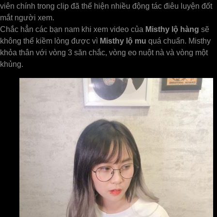
viên chính trong clip đã thể hiện nhiều động tác điêu luyện đốt
mắt người xem.
Chắc hẳn các bạn nam khi xem video của
Misthy lộ hàng
sẽ
không thể kiềm lòng được vì
Misthy lộ mu
quá chuẩn. Misthy
khỏa thân với vòng 3 săn chắc, vòng eo nuột nà và vòng một
khủng.