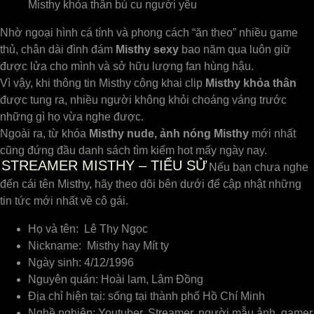
Misthy khỏa thân bú cu người yêu
Nhờ ngoại hình cá tính và phong cách “ăn theo” nhiều game
thủ, chân dài đình đám
Misthy sexy
bao năm qua luôn giữ
được lửa cho mình và sở hữu lượng fan hùng hậu.
Vì vậy, khi thông tin Misthy công khai clip
Misthy khỏa thân
được tung ra, nhiều người không khỏi choáng váng trước
những gì họ vừa nghe được.
Ngoài ra, từ khóa
Misthy nude, ảnh nóng Misthy
mới nhất
cũng đứng đầu danh sách tìm kiếm hot mấy ngày nay.
STREAMER MISTHY – TIỂU SỬ
Nếu bạn chưa nghe
đến cái tên Misthy, hãy theo dõi bên dưới để cập nhật những
tin tức mới nhất về cô gái.
Họ và tên: Lê Thy Ngọc
Nickname: Misthy hay Mít ty
Ngày sinh: 4/12/1996
Nguyên quán: Hoài lam, Lâm Đồng
Địa chỉ hiện tại: sống tại thành phố Hồ Chí Minh
Nghề nghiệp: Youtuber, Streamer, người mẫu ảnh, gamer