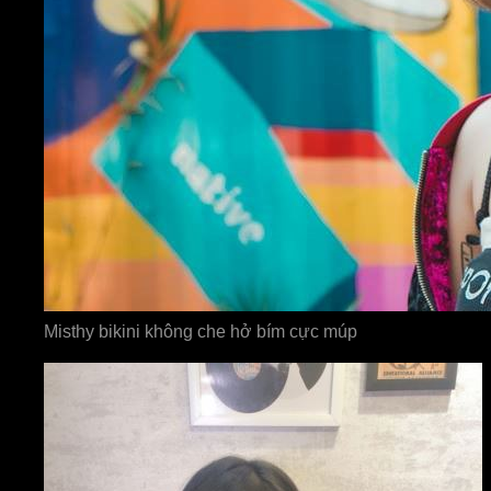
Misthy bikini không che hở bím cực múp