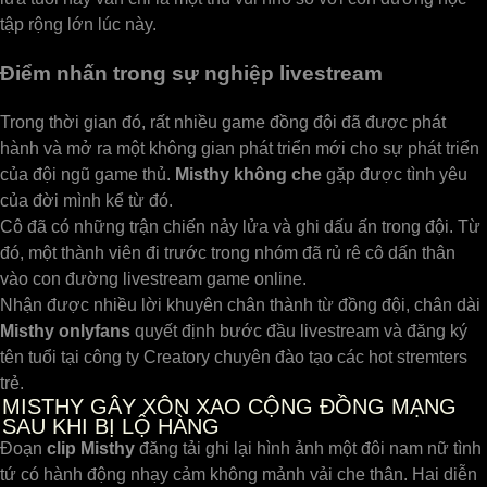
tập rộng lớn lúc này.
Điểm nhấn trong sự nghiệp livestream
Trong thời gian đó, rất nhiều game đồng đội đã được phát
hành và mở ra một không gian phát triển mới cho sự phát triển
của đội ngũ game thủ.
Misthy không che
gặp được tình yêu
của đời mình kể từ đó.
Cô đã có những trận chiến nảy lửa và ghi dấu ấn trong đội. Từ
đó, một thành viên đi trước trong nhóm đã rủ rê cô dấn thân
vào con đường livestream game online.
Nhận được nhiều lời khuyên chân thành từ đồng đội, chân dài
Misthy onlyfans
quyết định bước đầu livestream và đăng ký
tên tuổi tại công ty Creatory chuyên đào tạo các hot stremters
trẻ.
MISTHY GÂY XÔN XAO CỘNG ĐỒNG MẠNG
SAU KHI BỊ LỘ HÀNG
Đoạn
clip Misthy
đăng tải ghi lại hình ảnh một đôi nam nữ tình
tứ có hành động nhạy cảm không mảnh vải che thân. Hai diễn