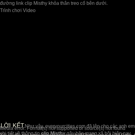
đường link clip Misthy khỏa thân treo cổ bên dưới.
Trình chơi Video
LỜI KẾT
Như vậy, overyourcities.com đã lên cho các anh em
Media error: Format(s) not supported or source(s) not found
chi tiết về thông tin
clip Misthy
gây bão mạng xã hội hiện nay.