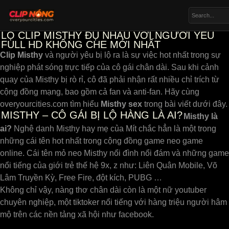
LỘ CLIP MISTHY ĐỤ NHAU VỚI NGƯỜI YÊU
FULL HD KHÔNG CHE MỚI NHẤT
Clip Misthy
và người yêu bị lộ ra là sự việc hot nhất trong sự
nghiệp phát sóng trực tiếp của cô gái chân dài. Sau khi cảnh
quay của Misthy bị rò rỉ, cô đã phải nhận rất nhiều chỉ trích từ
cộng đồng mạng, bao gồm cả fan và anti-fan. Hãy cùng
overyourcities.com tìm hiểu
Misthy sex
trong bài viết dưới đây.
MISTHY – CÔ GÁI BỊ LỘ HÀNG LÀ AI?
Misthy là
ai?
Nghệ danh Misthy hay mẹ của Mít chắc hẳn là một trong
những cái tên hot nhất trong cộng đồng game neo game
online. Cái tên mỏ neo Misthy nổi đình nổi đám và những game
nổi tiếng của giới trẻ thế hệ 9x, z như: Liên Quân Mobile, Võ
Lâm Truyền Kỳ, Free Fire, đột kích, PUBG …
Không chỉ vậy, nàng thơ chân dài còn là một nữ youtuber
chuyên nghiệp, một tiktoker nổi tiếng với hàng triệu người hâm
mộ trên các nền tảng xã hội như facebook.