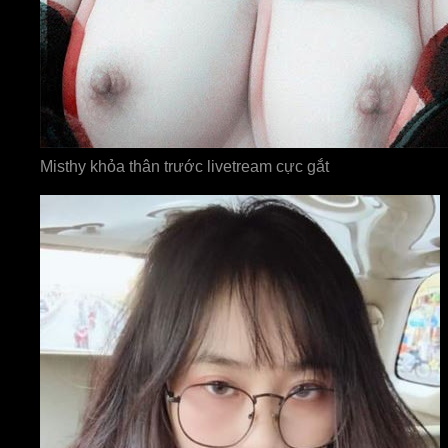
Misthy khỏa thân trước livetream cực gắt