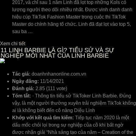
2017, và chỉ sau 1 năm Linh đã lọt top những Kols có
lượng người theo dõi nhiều nhất. Được vinh danh danh
hiệu cúp TikTok Fashion Master trong cuộc thi TikTok
Master do chính hãng tổ chức. Linh đã đạt lọt vào top 5,
sau ba …
Xem chi tiết
11
LINH BARBIE LÀ GÌ? TIỂU SỬ VÀ SỰ
NGHIỆP MỚI NHẤT CỦA LINH BARBIE
Tác giả:
doanhnhanonline.com.vn
Ngày đăng:
11/14/2021
Đánh giá:
2.85 (111 vote)
Tóm tắt:
· Thông tin tiểu sử TikToker Linh Barbie. Đúng
vậy, là một người thường xuyên trải nghiệm TikTok không
ai là không biết đến cô nàng Diệu Linh
Khớp với kết quả tìm kiếm:
Tiếp tục năm 2020 là một
dấu mốc chói lọi trong sự nghiệp của cô khi bất ngờ
được nhận giải “Nhà sáng tạo của năm – Creation of the