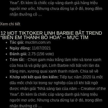
Year”. Đi kèm là chiếc cúp vàng danh giá hàng triệu
người mơ ước. Nhưng chưa dừng lại ở đó, trong đêm
nhận thưởng cô …
Xem chi tiết
12
HOT TIKTOKER LINH BARBIE BẮT TREND
“BIẾN EM THÀNH BÓ HOA” – MỰC TÍM
Tác giả:
muctim.com.vn
Ngày đăng:
11/07/2021
Đánh giá:
2.75 (156 vote)
Tóm tắt:
· Chọn gam màu trắng làm nền và tone xanh
của hoa lá và giấy gói, Linh Barbie nổi bật với làn da
trắng mịn, xương quai xanh thanh mảnh. Chia sẻ về
Khớp với kết quả tìm kiếm:
Tiếp tục năm 2020 là một
dấu mốc chói lọi trong sự nghiệp của cô khi bất ngờ
được nhận giải “Nhà sáng tạo của năm – Creation of the
Year”. Đi kèm là chiếc cúp vàng danh giá hàng triệu
người mơ ước. Nhưng chưa dừng lại ở đó, trong đêm
nhận thưởng cô …