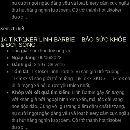
nụ cười ngọt ngào đáng yêu và loạt bieery cảm cực ngầu
thu hút hàng nghìn lượt xem. Cô trở thành hot tiktoker
được …
Xem chi tiết
14
TIKTOKER LINH BARBIE – BÁO SỨC KHỎE
& ĐỜI SỐNG
Tác giả:
suckhoedoisong.vn
Ngày đăng:
06/06/2022
Đánh giá:
2.59 (139 vote)
Tóm tắt:
TikToker Linh Barbie. Vì sao giới trẻ “cuồng”
TikTok? Vì sao giới trẻ “cuồng” TikTok? SKĐS – TikTok có
lẽ là mạng xã hội được yêu thích nhất,
Khớp với kết quả tìm kiếm:
Linh Barbie gây ấn tượng
với khán giả bởi ngoại hình xinh xắn, mái tóc dài vàng
hoe độc đáo. Cùng với gu trang điểm đậm chất ilzzang,
nụ cười ngọt ngào đáng yêu và loạt bieery cảm cực ngầu
thu hút hàng nghìn lượt xem. Cô trở thành hot tiktoker
được …