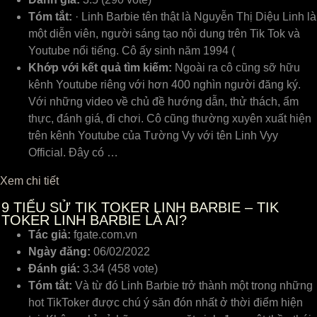
Tóm tắt:
· Linh Barbie tên thật là Nguyễn Thị Diệu Linh là
một diễn viên, người sáng tạo nội dung trên Tik Tok và
Youtube nổi tiếng. Cô ấy sinh năm 1994 (
Khớp với kết quả tìm kiếm:
Ngoài ra cô cũng sỡ hữu
kênh Youtube riêng với hơn 400 nghìn người đăng ký.
Với những video về chủ đề hướng dẫn, thử thách, ẩm
thực, đánh giá, đi chơi. Cô cũng thường xuyên xuất hiện
trên kênh Youtube của Tường Vy với tên Linh Vyy
Official. Đây có …
Xem chi tiết
9
TIỂU SỬ TIK TOKER LINH BARBIE – TIK
TOKER LINH BARBIE LÀ AI?
Tác giả:
fgate.com.vn
Ngày đăng:
06/02/2022
Đánh giá:
3.34 (458 vote)
Tóm tắt:
Và từ đó Linh Barbie trở thành một trong những
hot TikToker được chú ý săn đón nhất ở thời điểm hiện