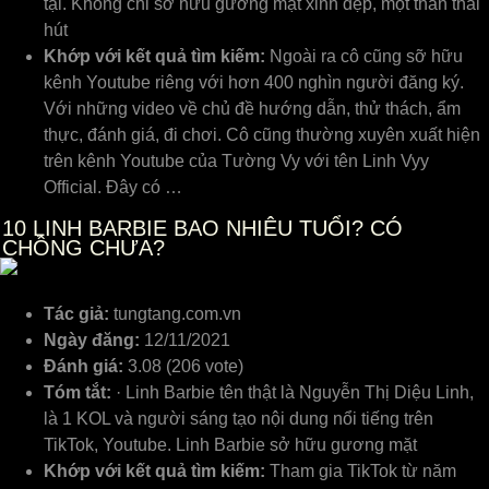
tại. Không chỉ sở hữu gương mặt xinh đẹp, một thần thái
hút
Khớp với kết quả tìm kiếm:
Ngoài ra cô cũng sỡ hữu
kênh Youtube riêng với hơn 400 nghìn người đăng ký.
Với những video về chủ đề hướng dẫn, thử thách, ẩm
thực, đánh giá, đi chơi. Cô cũng thường xuyên xuất hiện
trên kênh Youtube của Tường Vy với tên Linh Vyy
Official. Đây có …
10
LINH BARBIE BAO NHIÊU TUỔI? CÓ
CHỒNG CHƯA?
Tác giả:
tungtang.com.vn
Ngày đăng:
12/11/2021
Đánh giá:
3.08 (206 vote)
Tóm tắt:
· Linh Barbie tên thật là Nguyễn Thị Diệu Linh,
là 1 KOL và người sáng tạo nội dung nổi tiếng trên
TikTok, Youtube. Linh Barbie sở hữu gương mặt
Khớp với kết quả tìm kiếm:
Tham gia TikTok từ năm