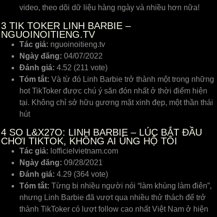
video, theo dõi dữ liệu hàng ngày và nhiều hơn nữa!
3
TIK TOKER LINH BARBIE –
NGUOINOITIENG.TV
Tác giả:
nguoinoitieng.tv
Ngày đăng:
04/07/2022
Đánh giá:
4.52 (211 vote)
Tóm tắt:
Và từ đó Linh Barbie trở thành một trong những
hot TikToker được chú ý săn đón nhất ở thời điểm hiện
tại. Không chỉ sở hữu gương mặt xinh đẹp, một thần thái
hút
4
SO L&X27O: LINH BARBIE – LÚC BẮT ĐẦU
CHƠI TIKTOK, KHÔNG AI ỦNG HỘ TÔI
Tác giả:
lofficielvietnam.com
Ngày đăng:
09/28/2021
Đánh giá:
4.29 (364 vote)
Tóm tắt:
Từng bị nhiều người nói “làm khùng làm điên”,
nhưng Linh Barbie đã vượt qua nhiều thử thách để trở
thành TikToker có lượt follow cao nhất Việt Nam ở hiện