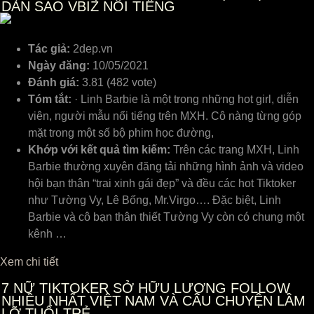
DÀN SAO VBIZ NỔI TIẾNG
Tác giả:
2dep.vn
Ngày đăng:
10/05/2021
Đánh giá:
3.81 (482 vote)
Tóm tắt:
· Linh Barbie là một trong những hot girl, diễn
viên, người mẫu nổi tiếng trên MXH. Cô nàng từng góp
mặt trong một số bộ phim học đường,
Khớp với kết quả tìm kiếm:
Trên các trang MXH, Linh
Barbie thường xuyên đăng tải những hình ảnh và video
hội bạn thân “trai xinh gái đẹp” và đều các hot Tiktoker
như Tường Vy, Lê Bống, Mr.Virgo…. Đặc biệt, Linh
Barbie và cô bạn thân thiết Tường Vy còn có chung một
kênh …
Xem chi tiết
7
NỮ TIKTOKER SỞ HỮU LƯỢNG FOLLOW
NHIỀU NHẤT VIỆT NAM VÀ CÂU CHUYỆN LẦM
LỠ TUỔI TRẺ