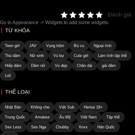
Đánh giá
Go to Appearance -> Widgets to add some widgets.
TỪ KHÓA
Teen girl
JAV
Vụng trộm
Bú cu
Ngoại tình
Thủ dâm
Nữ sinh
Vú bự
Cute girl
Làm tình tập thể
Hiếp dâm
Dâm nữ
Vú đẹp
Chân dài
gái dâm
Loli
THỂ LOẠI
Nhật Bản
Không che
Việt Sub
Hentai 18+
Trung Quốc
Amateur
Âu Mỹ
Việt Nam
Tập thể
Sex Less
Sex Nga
Chubby
Xnxx
Hàn Quốc