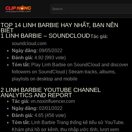
TOP 14 LINH BARBIE HAY NHẤT, BẠN NÊN
BIẾT
1
LINH BARBIE – SOUNDCLOUD
Tác giả:
soundcloud.com
Ngày đăng:
09/05/2022
Đánh giá:
4.92 (993 vote)
Tóm tắt:
Play Linh Barbie on SoundCloud and discover
followers on SoundCloud | Stream tracks, albums,
playlists on desktop and mobile
2
LINH BARBIE YOUTUBE CHANNEL
ANALYTICS AND REPORT
Tác giả:
vn.noxinfluencer.com
Ngày đăng:
02/01/2022
Đánh giá:
4.65 (456 vote)
Tóm tắt:
Linh Barbie Trang thống kê tiểu sử YouTube.
Khám phá hồ sơ kênh, thu nhập ước tính, lượt xem