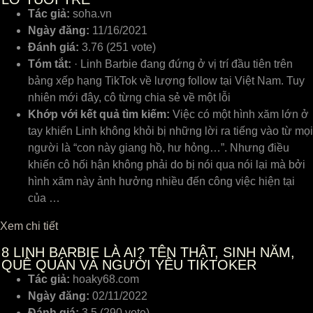
Tác giả:
soha.vn
Ngày đăng:
11/16/2021
Đánh giá:
3.76 (251 vote)
Tóm tắt:
· Linh Barbie đang đứng ở vị trí đầu tiên trên
bảng xếp hạng TikTok về lượng follow tại Việt Nam. Tuy
nhiên mới đây, cô từng chia sẻ về một lỗi
Khớp với kết quả tìm kiếm:
Việc có một hình xăm lớn ở
tay khiến Linh không khỏi bị những lời ra tiếng vào từ mọi
người là “con này giang hồ, hư hỏng…”. Nhưng điều
khiến cô hối hận không phải do bị nói qua nói lại mà bởi
hình xăm này ảnh hưởng nhiều đến công việc hiện tại
của …
Xem chi tiết
8
LINH BARBIE LÀ AI? TÊN THẬT, SINH NĂM,
QUÊ QUÁN VÀ NGƯỜI YÊU TIKTOKER
Tác giả:
hoaky68.com
Ngày đăng:
02/11/2022
Đánh giá:
3.5 (290 vote)