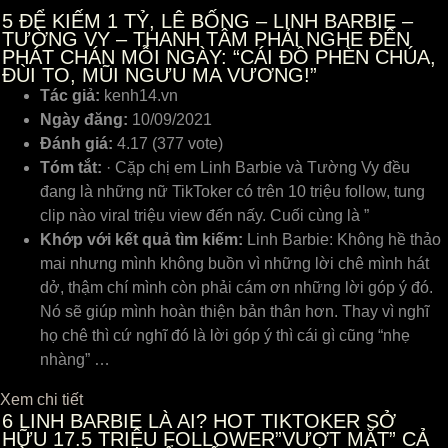
5
ĐỂ KIẾM 1 TỶ, LÊ BỐNG – LINH BARBIE –
TƯỜNG VY – THANH TÂM PHẢI NGHE ĐẾN
PHÁT CHÁN MỖI NGÀY: “CÁI ĐỒ PHÈN CHÚA,
ĐÙI TO, MŨI NGƯU MA VƯƠNG!”
Tác giả:
kenh14.vn
Ngày đăng:
10/09/2021
Đánh giá:
4.17 (377 vote)
Tóm tắt:
· Cặp chị em Linh Barbie và Tường Vy đều
đang là những nữ TikToker có trên 10 triệu follow, tung
clip nào viral triệu view đến nấy. Cuối cùng là ”
Khớp với kết quả tìm kiếm:
Linh Barbie: Không hề thảo
mai nhưng mình không buồn vì những lời chê mình hát
dở, thậm chí mình còn phải cám ơn những lời góp ý đó.
Nó sẽ giúp mình hoàn thiện bản thân hơn. Thay vì nghĩ
họ chê thì cứ nghĩ đó là lời góp ý thì cái gì cũng “nhẹ
nhàng” …
Xem chi tiết
6
LINH BARBIE LÀ AI? HOT TIKTOKER SỞ
HỮU 17.5 TRIỆU FOLLOWER”VƯỢT MẶT” CẢ