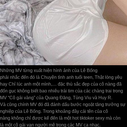
Những MV từng xuất hiện hình ảnh của Lê Bống
phải nhắc đến đó là Chuyện tình anh tuổi teen, Thật lòng yêu
hay Chỉ lúc anh một mình,… đặc thù sắc đẹp của cô nàng đã
đốn gục không biết bao nhiêu trái tim của các chàng trai trong
MV “Cô gái vàng” của Quang Đăng, Tùng Viu và Huy R.
Và cũng chính MV đó đã đánh dấu bước ngoặt tăng trưởng sự
nghiệp của Lê Bống. Trong khoảng đây cái tên của cô
nàng không chỉ được kể đến là một hot tiktoker sexy mà còn
là một cô gái vạn người mê trong các MV ca nhạc.