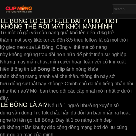
LÊ BỐNG LỘ CLIP FULL DÀI 7 PHÚT HOT
KHÔNG THỂ RỜI MẮT KHỎI MÀN HÌNH
Từ một cô gái với cân nặng quá khổ lên đến 70kg trở
thành một sexy tiktoker có đến 8,5 triệu follow là cả một thời
kỳ gieo neo của Lê Bống. Cũng vì thế mà cô nàng
này không ngừng trau dồi hơn nữa để phát triển sự nghiệp.
Nhưng may mắn chưa mỉm cười hoàn toàn với cô khi xuất
hiện thông tin
Lê Bống lộ clip
ảnh nóng khỏa
thân không mang mảnh vải che thân. thông tin này sở
hữu đúng sự thật hay không? Chính chủ đã lên tiếng phản hồi
như thế nào? Mời bạn theo dõi các cập nhật mới nhất ở dưới
đây.
LÊ BỐNG LÀ AI?
Nếu là 1 người thường xuyên sử
dụng vận dụng Tik Tok chắc hẳn đã đôi lần bạn nhận ra hoặc
nghe tới tên gọi Lê Bống. Đây là 1 cô nàng xinh đẹp
đã không ít lần khuấy đảo cộng đồng mạng bởi đời tư cũng
như gu ăn mặc của mình.