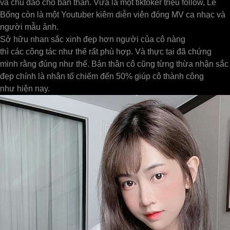
và chu đáo cho bản thân. Vừa là một tiktoker triệu follow, Lê
Bống còn là một Youtuber kiêm diễn viên đóng MV ca nhạc và
người mẫu ảnh.
Sở hữu nhan sắc xinh đẹp hơn người của cô nàng
thì các công tác như thế rất phù hợp. Và thực tại đã chứng
minh rằng đúng như thế. Bản thân cô cũng từng thừa nhận sắc
đẹp chính là nhân tố chiếm đến 50% giúp cô thành công
như hiện nay.