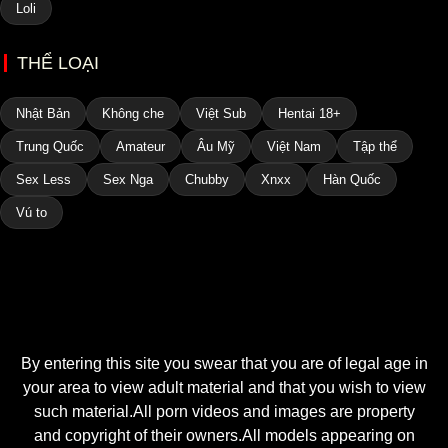
Loli
THỂ LOẠI
Nhật Bản
Không che
Việt Sub
Hentai 18+
Trung Quốc
Amateur
Âu Mỹ
Việt Nam
Tập thể
Sex Less
Sex Nga
Chubby
Xnxx
Hàn Quốc
Vú to
By entering this site you swear that you are of legal age in
your area to view adult material and that you wish to view
such material.All porn videos and images are property
and copyright of their owners.All models appearing on