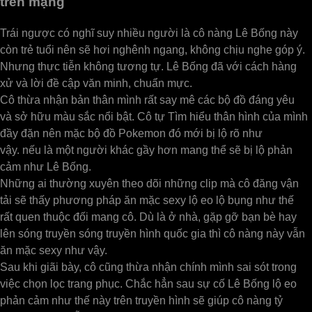
trên mạng
Trái ngược có nghĩ suy nhiều người là cô nàng Lê Bống này
còn trẻ tuổi nên sẽ hơi nghênh ngang, không chịu nghe góp ý.
Nhưng thực tiễn không tương tự. Lê Bống đã với cách hàng
xử và lời đề cập văn minh, chuẩn mực.
Cô thừa nhận bản thân mình rất say mê các bộ đồ đáng yêu
và sở hữu màu sắc nổi bật. Cô tự Tìm hiểu thân hình của mình
đầy đặn nên mặc bộ đồ Pokemon đó mới bị lộ rõ như
vậy. nếu là một người khác gầy hơn mang thể sẽ bị lộ phản
cảm như Lê Bống.
Những ai thường xuyên theo dõi những clip mà cô đăng vận
tải sẽ thấy phương pháp ăn mặc sexy lộ eo lộ bụng như thế
rất quen thuộc đối mang cô. Dù là ở nhà, gặp gỡ bạn bè hay
lên sóng truyền sóng truyền hình quốc gia thì cô nàng này vẫn
ăn mặc sexy như vậy.
Sau khi giãi bày, cô cũng thừa nhận chính mình sai sót trong
việc chọn lọc trang phục. Chắc hẳn sau sự cố Lê Bống lộ eo
phản cảm như thế này trên truyền hình sẽ giúp cô nàng tỷ