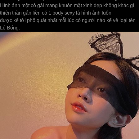
Hình ảnh một cô gái mang khuôn mặt xinh đẹp không khác gì
thiên thần gắn liền có 1 body sexy là hình ảnh luôn
được kể tới phổ quát nhất mỗi lúc có người nào kể về loại tên
Lê Bống.