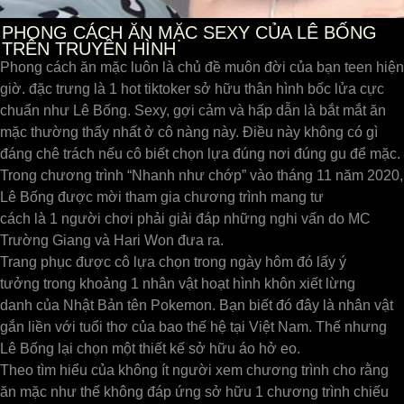
PHONG CÁCH ĂN MẶC SEXY CỦA LÊ BỐNG
TRÊN TRUYỀN HÌNH
Phong cách ăn mặc luôn là chủ đề muôn đời của bạn teen hiện
giờ. đặc trưng là 1 hot tiktoker sở hữu thân hình bốc lửa cực
chuẩn như Lê Bống. Sexy, gợi cảm và hấp dẫn là bắt mắt ăn
mặc thường thấy nhất ở cô nàng này. Điều này không có gì
đáng chê trách nếu cô biết chọn lựa đúng nơi đúng gu để mặc.
Trong chương trình “Nhanh như chớp” vào tháng 11 năm 2020,
Lê Bống được mời tham gia chương trình mang tư
cách là 1 người chơi phải giải đáp những nghi vấn do MC
Trường Giang và Hari Won đưa ra.
Trang phục được cô lựa chọn trong ngày hôm đó lấy ý
tưởng trong khoảng 1 nhân vật hoạt hình khôn xiết lừng
danh của Nhật Bản tên Pokemon. Bạn biết đó đây là nhân vật
gắn liền với tuổi thơ của bao thế hệ tại Việt Nam. Thế nhưng
Lê Bống lại chọn một thiết kế sở hữu áo hở eo.
Theo tìm hiểu của không ít người xem chương trình cho rằng
ăn mặc như thế không đáp ứng sở hữu 1 chương trình chiếu