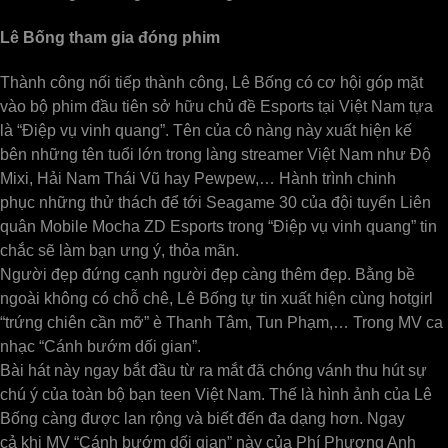
Lê Bống tham gia đóng phim
Thành công nối tiếp thành công, Lê Bống có cơ hội góp mặt
vào bộ phim đầu tiên sở hữu chủ đề Esports tại Việt Nam tựa
là “Điệp vụ vinh quang”. Tên của cô nàng này xuất hiện kế
bên những tên tuổi lớn trong làng streamer Việt Nam như Độ
Mixi, Hải Nam Thái Vũ hay Pewpew,… Hành trình chinh
phục những thử thách để tới Seagame 30 của đội tuyển Liên
quân Mobile Mocha ZD Esports trong “Điệp vụ vinh quang” tin
chắc sẽ làm bạn ưng ý, thỏa mãn.
Người đẹp đứng cạnh người đẹp càng thêm đẹp. Bằng bề
ngoài không có chỗ chê, Lê Bống tự tin xuất hiện cùng hotgirl
“trứng chiên cần mỡ” è Thanh Tâm, Tun Phạm,… Trong MV ca
nhạc “Cánh bướm dối gian”.
Bài hát này ngay bắt đầu từ ra mắt đã chóng vánh thu hút sự
chú ý của toàn bộ bạn teen Việt Nam. Thế là hình ảnh của Lê
Bống càng được lan rộng và biết đến đa dạng hơn. Ngay
cả khi MV “Cánh bướm dối gian” này của Phí Phương Anh