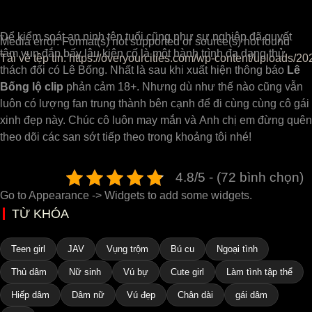
Để kiểm soát an ninh tên tuổi cũng như sự nghiệp đã quyết
Media error: Format(s) not supported or source(s) not found
tâm vun đắp bấy lâu kiên cố là một hành trình đa dạng thử
Tải về tệp tin: https://overyourcities.com/wp-conte
thách đối có Lê Bống. Nhất là sau khi xuất hiện thông báo
Lê
Bống lộ clip
phản cảm 18+. Nhưng dù như thế nào cũng vẫn
luôn có lượng fan trung thành bên cạnh để đi cùng cùng cô gái
00:00
xinh đẹp này. Chúc cô luôn may mắn và Anh chị em đừng quên
theo dõi các san sớt tiếp theo trong khoảng tôi nhé!
4.8/5 - (72 bình chọn)
Go to Appearance -> Widgets to add some widgets.
TỪ KHÓA
Teen girl
JAV
Vụng trộm
Bú cu
Ngoại tình
Thủ dâm
Nữ sinh
Vú bự
Cute girl
Làm tình tập thể
Hiếp dâm
Dâm nữ
Vú đẹp
Chân dài
gái dâm