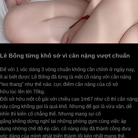
Lê Bống từng khổ sở vì cân nặng vượt chuẩn
Để với 1 vóc dáng 3 vòng chuẩn không cần chỉnh ở ngày nay,
ít ai biết được Lê Bống đã từng là một cô nàng với cân nặng
“leo thang” như thế nào. cực điểm cân nặng của cô sở
hữu lúc lên tới 70kg.
Đối sở hữu một cô gái với chiều cao 1m67 như cô thì cân nặng
này cũng không gọi là quá khổ. Nhưng để gọi là vừa vặn, dễ
nhìn thì kiên cố chẳng thể. Nhưng mang sự cố
gắng không dừng nghỉ tại những phòng gym cùng việc áp
dụng những chế độ ép cân, cô nàng này đã thành công đưa
vóc dáng của mình phát triển thành lôi kéo nhất mang thể.