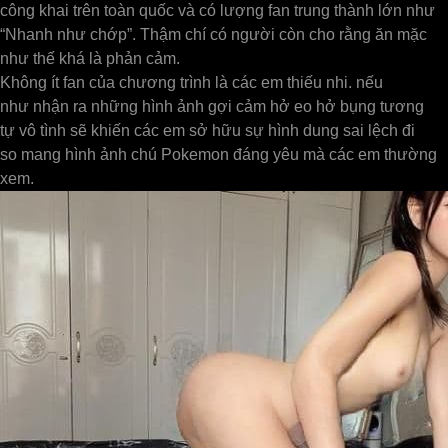
công khai trên toàn quốc và có lượng fan trung thành lớn như
“Nhanh như chớp”. Thậm chí có người còn cho rằng ăn mặc
như thế khá là phản cảm.
Không ít fan của chương trình là các em thiếu nhi. nếu
như nhận ra những hình ảnh gợi cảm hở eo hở bụng tương
tự vô tình sẽ khiến các em sở hữu sự hình dung sai lệch đi
so mang hình ảnh chú Pokemon đáng yêu mà các em thường
xem.