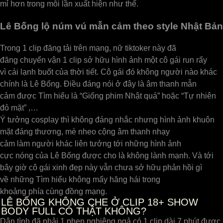
mỉ hơn trong mỗi lần xuất hiện như thế.
Lê Bống lộ núm vú mẫn cảm theo style Nhật Bản
Trong 1 clip đăng tải trên mạng, nữ tiktoker này đã
đăng chuyển vận 1 clip sở hữu hình ảnh một cô gái run rẩy
vì cái lạnh buốt của thời tiết. Cô gái đó không người nào khác
chính là Lê Bống. Điều đáng nói ở đây là âm thanh mẫn
cảm được Tìm hiểu là “Giống phim Nhật quá” hoặc “Tự nhiên
đỏ mặt” ,…
Ý tưởng cosplay thì không đáng nhắc nhưng hình ảnh khuôn
mặt đáng thương, mè nheo cộng âm thanh nhạy
cảm làm người khác liên tưởng tới những hình ảnh
cực nóng của Lê Bống được cho là không lành mạnh. Và tới
bây giờ cô gái xinh đẹp này vẫn chưa sở hữu phản hồi gì
về những Tìm hiểu không mấy hăng hái trong
khoảng phía cùng đồng mạng.
LÊ BỐNG KHÔNG CHE Ở CLIP 18+ SHOW
BODY FULL CÓ THẬT KHÔNG?
Dân tình đã phải 1 phen nghiêng ngả có 1 clip dài 7 phút được