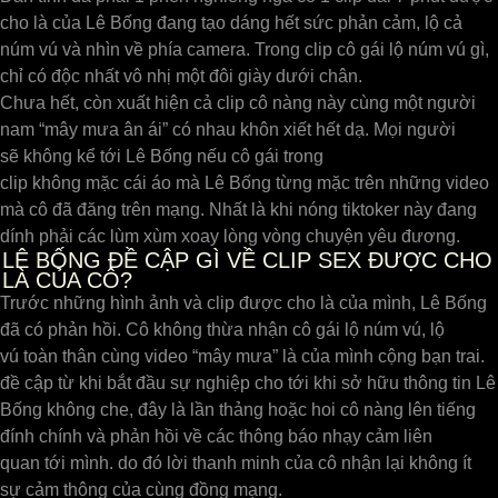
cho là của Lê Bống đang tạo dáng hết sức phản cảm, lộ cả
núm vú và nhìn về phía camera. Trong clip cô gái lộ núm vú gì,
chỉ có độc nhất vô nhị một đôi giày dưới chân.
Chưa hết, còn xuất hiện cả clip cô nàng này cùng một người
nam “mây mưa ân ái” có nhau khôn xiết hết dạ. Mọi người
sẽ không kể tới Lê Bống nếu cô gái trong
clip không mặc cái áo mà Lê Bống từng mặc trên những video
mà cô đã đăng trên mạng. Nhất là khi nóng tiktoker này đang
dính phải các lùm xùm xoay lòng vòng chuyện yêu đương.
LÊ BỐNG ĐỀ CẬP GÌ VỀ CLIP SEX ĐƯỢC CHO
LÀ CỦA CÔ?
Trước những hình ảnh và clip được cho là của mình, Lê Bống
đã có phản hồi. Cô không thừa nhận cô gái lộ núm vú, lộ
vú toàn thân cùng video “mây mưa” là của mình cộng bạn trai.
đề cập từ khi bắt đầu sự nghiệp cho tới khi sở hữu thông tin Lê
Bống không che, đây là lần thảng hoặc hoi cô nàng lên tiếng
đính chính và phản hồi về các thông báo nhạy cảm liên
quan tới mình. do đó lời thanh minh của cô nhận lại không ít
sự cảm thông của cùng đồng mạng.