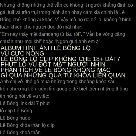
Nhưng không những thế vẫn có không ít người khẳng định cô
gái full và trần trụi trong hình ảnh nhạy cảm kia chính là Lê
Bống chứ không ai khác. Vì vậy mà họ đã để lại không ít bình
luận khiến cho người đọc đỏ mặt như:
“Em này thấy mặt damdang từ lâu rồi”, ” Vẫn ba vòng căng
chuẩn như mọi khi” hoặc “Ngon quá anh em ạ”.
ALBUM HÌNH ẢNH LÊ BỐNG LỘ
VÚ CỰC NÓNG
LÊ BỐNG LỘ CLIP KHÔNG CHE 18+ DÀI 7
PHÚT LỘ VÚ ĐỐT MẮT NGƯỜI NHÌN
PHÂN TÍCH VỀ LÊ BỐNG KHÔNG MẶC
GÌ QUA NHỮNG QUA TỪ KHÓA LIÊN QUAN
Anh chị với thể gõ mua những trong khoảng khóa sau
trên phương tiện kiếm tìm google để biết thêm những thông
tin nóng hổi về vụ việc:
Lê Bống link dài 7 phút
lộ clip Lê Bống
Lê Bóng nude
Lê Bống khỏa thân lộ clip
Lê Bống khoả thân