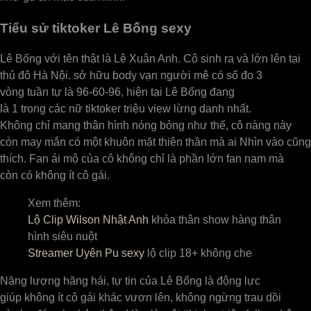
Tiểu sử tiktoker Lê Bống sexy
Lê Bống với tên thật là Lê Xuân Anh. Cô sinh ra và lớn lên tại
thủ đô Hà Nội. sở hữu body vạn người mê có số đo 3
vòng tuần tự là 96-60-96, hiện tại Lê Bống đang
là 1 trong các nữ tiktoker triệu view lừng danh nhất.
Không chỉ mang thân hình nóng bỏng như thế, cô nàng này
còn may mắn có một khuôn mặt thiên thần mà ai Nhìn vào cũng
thích. Fan ái mộ của cô không chỉ là phần lớn fan nam mà
còn có không ít cô gái.
Xem thêm:
Lộ Clip Wilson Nhật Anh
khỏa thân show hàng thân
hình siêu nuột
Streamer Uyên Pu sexy
lộ clip 18+ không che
Năng lượng hăng hái, tự tin của Lê Bống là động lực
giúp không ít cô gái khác vươn lên, không ngừng trau dồi