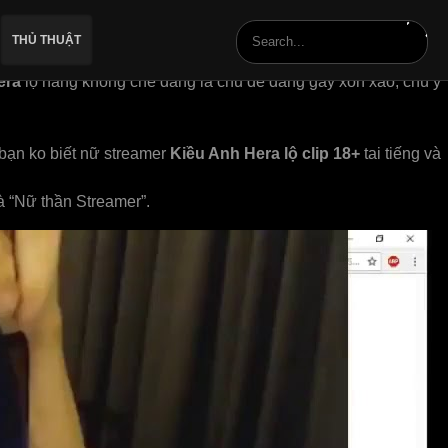
THỦ THUẬT
era
lộ hàng không che đang là chủ đề đang gây xôn xao, chú ý
bạn ko biết nữ streamer
Kiều Anh Hera lộ clip 18+
tai tiếng và
à “Nữ thần Streamer”.