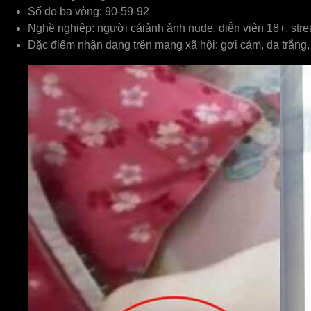
Số đo ba vòng: 90-59-92
Nghề nghiệp: người cáiảnh ảnh nude, diễn viên 18+, st
Đặc điểm nhận dạng trên mạng xã hội: gợi cảm, da trắng,