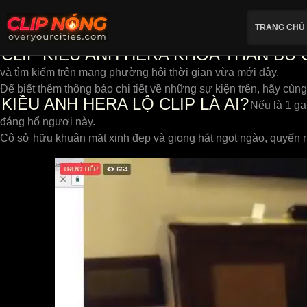
TRANG CHỦ
CLIP KIỀU ANH HERA KHỎA THÂN BÚ C
và tìm kiếm trên mạng phường hội thời gian vừa mới đây.
Để biết thêm thông báo chi tiết về những sự kiện trên, hãy cùng
KIỀU ANH HERA LỘ CLIP LÀ AI?
Nếu là 1 ga
đáng hổ ngươi này.
Cô sở hữu khuân mặt xinh đẹp và giọng hát ngọt ngào, quyến 