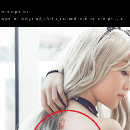
reamer ngực bự,…
 ngực bự, body nuột, vếu bự, mặt xinh, mắt lớn, môi gợi cảm