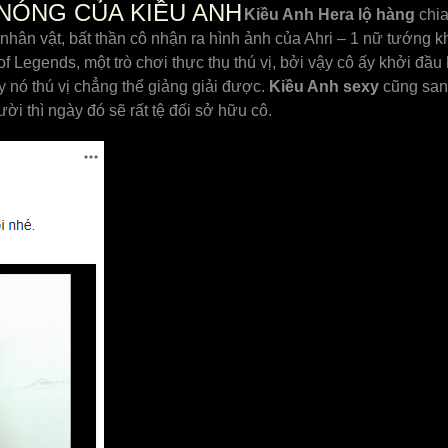
NÓNG CỦA KIỀU ANH
Kiều Anh Hera lộ hàng
chia
nhân vật, bất thần cô nhận ra hình ảnh của Ahri – 1 nữ tướng k
f Legends, một trò chơi thực thụ thú vị, bởi vậy cô ấy khởi đầu
y nó thú vị chẳng thể giảng giải được.
Kiều Anh sexy
cũng san
i thì ngày đó sẽ rất tệ đối sở hữu cô.