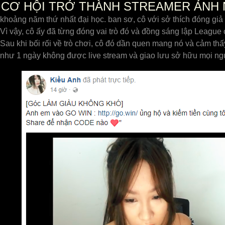
CƠ HỘI TRỞ THÀNH STREAMER ẢNH 
khoảng năm thứ nhất đại học. ban sơ, cô với sở thích đóng giả 
Vì vậy, cô ấy đã từng đóng vai trò đó và đồng sáng lập League o
Sau khi bối rối về trò chơi, cô đó dần quen mang nó và cảm thấ
như 1 ngày không được live stream và giao lưu sở hữu mọi ngườ