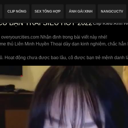
CLIP NÓNG
SEX TỔNG HỢP
ẢNH GÁI XINH
NANGCUCTV
U BẠN TRAI SIÊU HOT 2022
Clip Kiều Anh H
 overyourcities.com Nhận định trong bài viết này nhé!
me thủ Liên Minh Huyền Thoại dày dạn kinh nghiệm, chắc hẳn 
rũ. Hoạt động chưa được bao lâu, cô được bạn trẻ mệnh danh l