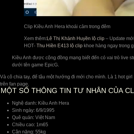
Clip Kiều Anh Hera khoái cảm trong đêm
Xem thêm:
Lê Thị Khánh Huyền lộ clip
– Update mới
HOT-
Thu Hiền E413 lộ clip
khoe hàng ngay trong g
Kiều Anh được cộng đồng mạng biết đến có vai trò live st
dưới tên game EpicG.
Và cô chia tay, để tậu một hướng đi mới cho mình. Là 1 hot gi
trên fan page.
MỘT SỐ THÔNG TIN TƯ NHÂN CỦA CL
Nghệ danh: Kiều Anh Hera
Sinh ngày: 6/9/1995
Quê quán: Việt Nam
Chiều cao: 1m65
Cân nặng: 55kg