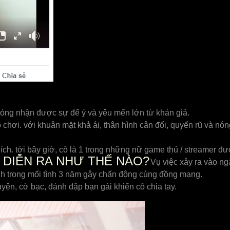
chóng nhận được sự để ý và yêu mến lớn từ khán giả.
 chơi. với khuân mặt khả ái, thân hình cân đối, quyến rũ và nó
ch. tới bây giờ, cô là 1 trong những nữ game thủ / streamer đư
 DIỄN RA NHƯ THẾ NÀO?
Vụ việc xảy ra vào ng
tình trong mối tình 3 năm gây chấn động cùng đồng mạng.
yện, cờ bạc, đánh đập bạn gái khiến cô chia tay.