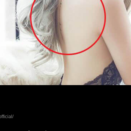
7
ficial/