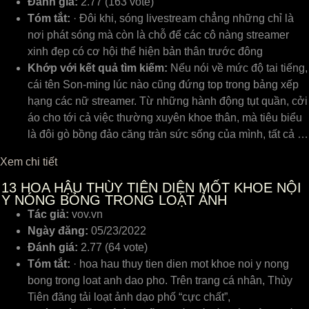
Đánh giá:
2.77 (163 vote)
Tóm tắt:
· Đôi khi, sóng livestream chẳng những chỉ là
nơi phát sóng mà còn là chỗ để các cô nàng streamer
xinh đẹp có cơ hội thể hiện bản thân trước đông
Khớp với kết quả tìm kiếm:
Nếu nói về mức độ tai tiếng,
cái tên Son-ming lúc nào cũng đứng top trong bảng xếp
hạng các nữ streamer. Từ những hành động tụt quần, cởi
áo cho tới cả việc thường xuyên khoe thân, mà tiêu biểu
là đôi gò bồng đảo căng tràn sức sống của mình, tất cả …
Xem chi tiết
13
HOA HẬU THÙY TIÊN DIỆN MỐT KHOE NỘI
Y NÓNG BỎNG TRONG LOẠT ẢNH
Tác giả:
vov.vn
Ngày đăng:
05/23/2022
Đánh giá:
2.77 (64 vote)
Tóm tắt:
· hoa hau thuy tien dien mot khoe noi y nong
bong trong loat anh dao pho. Trên trang cá nhân, Thùy
Tiên đăng tải loạt ảnh dạo phố “cực chất”,