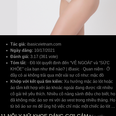
Tác giả:
ibasicvietnam.com
Ngày đăng:
10/17/2021
Đánh giá:
3.17 (361 vote)
Tóm tắt:
· Đồ lót quyết định đến “VẺ NGOÀI” và “SỨC
KHỎE” của bạn như thế nào? | iBasic · Quan niệm · Ở
đây có ai không trải qua một vài sự cố như: mặc đồ
Khớp với kết quả tìm kiếm:
Xu hướng mặc áo lót hoặc
áo tắm kết hợp với áo khoác ngoài đang được rất nhiều
cô gái trẻ yêu thích. Nhiều cô nàng sành điệu cho biết, họ
đã không mặc áo sơ mi với áo vest trong nhiều tháng. Họ
từ bỏ áo sơ mi để ủng hộ việc chỉ mặc một chiếc áo lót …