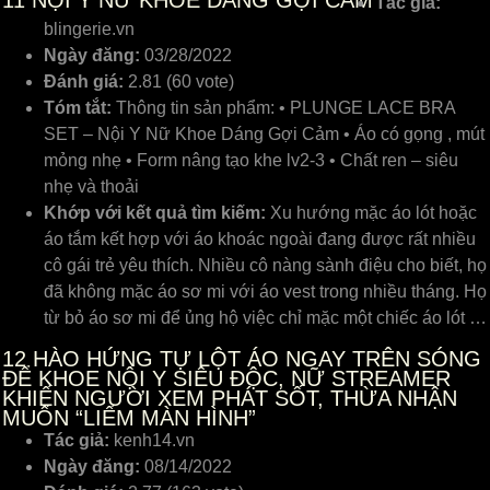
11
NỘI Y NỮ KHOE DÁNG GỢI CẢM
Tác giả:
blingerie.vn
Ngày đăng:
03/28/2022
Đánh giá:
2.81 (60 vote)
Tóm tắt:
Thông tin sản phẩm: • PLUNGE LACE BRA
SET – Nội Y Nữ Khoe Dáng Gợi Cảm • Áo có gọng , mút
mỏng nhẹ • Form nâng tạo khe lv2-3 • Chất ren – siêu
nhẹ và thoải
Khớp với kết quả tìm kiếm:
Xu hướng mặc áo lót hoặc
áo tắm kết hợp với áo khoác ngoài đang được rất nhiều
cô gái trẻ yêu thích. Nhiều cô nàng sành điệu cho biết, họ
đã không mặc áo sơ mi với áo vest trong nhiều tháng. Họ
từ bỏ áo sơ mi để ủng hộ việc chỉ mặc một chiếc áo lót …
12
HÀO HỨNG TỰ LỘT ÁO NGAY TRÊN SÓNG
ĐỂ KHOE NỘI Y SIÊU ĐỘC, NỮ STREAMER
KHIẾN NGƯỜI XEM PHÁT SỐT, THỪA NHẬN
MUỐN “LIẾM MÀN HÌNH”
Tác giả:
kenh14.vn
Ngày đăng:
08/14/2022