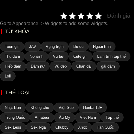
Đánh giá
Go to Appearance -> Widgets to add some widgets.
TỪ KHÓA
Teen girl
JAV
Vụng trộm
Bú cu
Ngoại tình
Thủ dâm
Nữ sinh
Vú bự
Cute girl
Làm tình tập thể
Hiếp dâm
Dâm nữ
Vú đẹp
Chân dài
gái dâm
Loli
THỂ LOẠI
Nhật Bản
Không che
Việt Sub
Hentai 18+
Trung Quốc
Amateur
Âu Mỹ
Việt Nam
Tập thể
Sex Less
Sex Nga
Chubby
Xnxx
Hàn Quốc