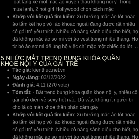
loạt lăng xê mốt mặc áo xuyên thấu không nội y. Trong
mùa lạnh, 2 hot girl Hollywood chọn cách mặc
Khớp với kết quả tìm kiếm:
Xu hướng mặc áo lót hoặc
áo tắm kết hợp với áo khoác ngoài đang được rất nhiều
cô gái trẻ yêu thích. Nhiều cô nàng sành điệu cho biết, họ
đã không mặc áo sơ mi với áo vest trong nhiều tháng. Họ
từ bỏ áo sơ mi để ủng hộ việc chỉ mặc một chiếc áo lót …
5
NHỨC MẮT TREND BUNG KHÓA QUẦN
KHOE NỘI Y CỦA GÁI TRẺ
Tác giả:
kienthuc.net.vn
Ngày đăng:
03/12/2022
Đánh giá:
4.11 (270 vote)
Tóm tắt:
· Bắt trend bung khóa quần khoe nội y, nhiều cô
gái phô diễn vẻ sexy hết nấc. Dù vậy, không ít người bị
cho là có màn khoe thân phản cảm gây
Khớp với kết quả tìm kiếm:
Xu hướng mặc áo lót hoặc
áo tắm kết hợp với áo khoác ngoài đang được rất nhiều
cô gái trẻ yêu thích. Nhiều cô nàng sành điệu cho biết, họ
đã không mặc áo sơ mi với áo vest trong nhiều tháng. Họ