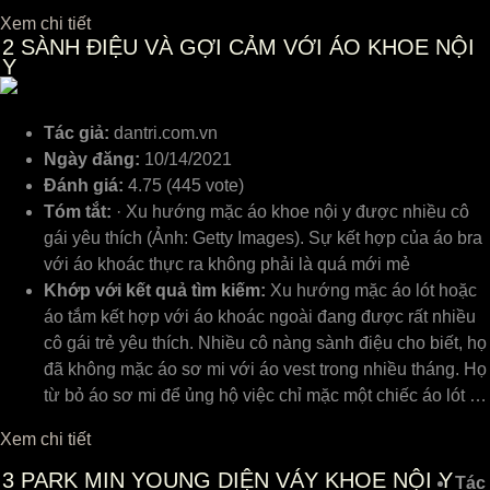
Xem chi tiết
2
SÀNH ĐIỆU VÀ GỢI CẢM VỚI ÁO KHOE NỘI
Y
Tác giả:
dantri.com.vn
Ngày đăng:
10/14/2021
Đánh giá:
4.75 (445 vote)
Tóm tắt:
· Xu hướng mặc áo khoe nội y được nhiều cô
gái yêu thích (Ảnh: Getty Images). Sự kết hợp của áo bra
với áo khoác thực ra không phải là quá mới mẻ
Khớp với kết quả tìm kiếm:
Xu hướng mặc áo lót hoặc
áo tắm kết hợp với áo khoác ngoài đang được rất nhiều
cô gái trẻ yêu thích. Nhiều cô nàng sành điệu cho biết, họ
đã không mặc áo sơ mi với áo vest trong nhiều tháng. Họ
từ bỏ áo sơ mi để ủng hộ việc chỉ mặc một chiếc áo lót …
Xem chi tiết
3
PARK MIN YOUNG DIỆN VÁY KHOE NỘI Y
Tác