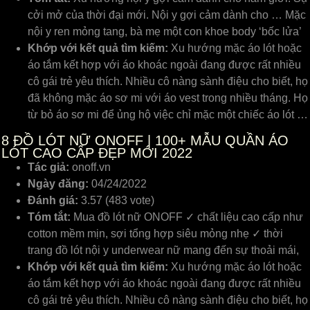
cởi mở của thời đại mới. Nội y gợi cảm dành cho … Mặc
nội y ren mỏng tang, bà mẹ một con khoe body ‘bốc lửa’
Khớp với kết quả tìm kiếm:
Xu hướng mặc áo lót hoặc
áo tắm kết hợp với áo khoác ngoài đang được rất nhiều
cô gái trẻ yêu thích. Nhiều cô nàng sành điệu cho biết, họ
đã không mặc áo sơ mi với áo vest trong nhiều tháng. Họ
từ bỏ áo sơ mi để ủng hộ việc chỉ mặc một chiếc áo lót …
8
ĐỒ LÓT NỮ ONOFF | 100+ MẪU QUẦN ÁO
LÓT CAO CẤP ĐẸP MỚI 2022
Tác giả:
onoff.vn
Ngày đăng:
04/24/2022
Đánh giá:
3.57 (483 vote)
Tóm tắt:
Mua đồ lót nữ ONOFF ✓ chất liệu cao cấp như
cotton mềm mịn, sợi tổng hợp siêu mỏng nhẹ ✓ thời
trang đồ lót nội y underwear nữ mang đến sự thoải mái,
Khớp với kết quả tìm kiếm:
Xu hướng mặc áo lót hoặc
áo tắm kết hợp với áo khoác ngoài đang được rất nhiều
cô gái trẻ yêu thích. Nhiều cô nàng sành điệu cho biết, họ