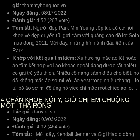
giả:
thammyhanquoc.vn
Ngày đăng:
08/17/2022
Đánh giá:
4.52 (267 vote)
Tóm tắt:
Người đẹp Park Min Young tiếp tục có cơ hội
khoe vẻ đẹp quyến rũ, gợi cảm với quảng cáo đồ lót Solb
mùa đông 2011. Mới đây, những hình ảnh đầu tiên của
Park
Khớp với kết quả tìm kiếm:
Xu hướng mặc áo lót hoặc
áo tắm kết hợp với áo khoác ngoài đang được rất nhiều
cô gái trẻ yêu thích. Nhiều cô nàng sành điệu cho biết, họ
đã không mặc áo sơ mi với áo vest trong nhiều tháng. Họ
từ bỏ áo sơ mi để ủng hộ việc chỉ mặc một chiếc áo lót …
4
CHÁN KHOE NỘI Y, GIỜ CHỊ EM CHUỘNG
MỐT “THẢ RÔNG”
Tác giả:
danviet.vn
Ngày đăng:
03/03/2022
Đánh giá:
4.32 (464 vote)
Tóm tắt:
· Mới đây, Kendall Jenner và Gigi Hadid đồng