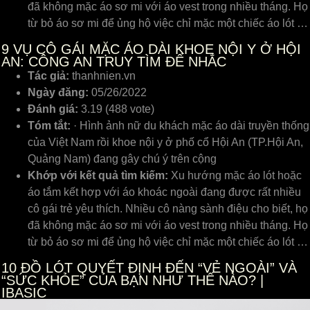
đã không mặc áo sơ mi với áo vest trong nhiều tháng. Họ
từ bỏ áo sơ mi để ủng hộ việc chỉ mặc một chiếc áo lót …
9
VỤ CÔ GÁI MẶC ÁO DÀI KHOE NỘI Y Ở HỘI
AN: CÔNG AN TRUY TÌM ĐỂ NHẮC
Tác giả:
thanhnien.vn
Ngày đăng:
05/26/2022
Đánh giá:
3.19 (488 vote)
Tóm tắt:
· Hình ảnh nữ du khách mặc áo dài truyền thống
của Việt Nam rồi khoe nội y ở phố cổ Hội An (TP.Hội An,
Quảng Nam) đang gây chú ý trên cộng
Khớp với kết quả tìm kiếm:
Xu hướng mặc áo lót hoặc
áo tắm kết hợp với áo khoác ngoài đang được rất nhiều
cô gái trẻ yêu thích. Nhiều cô nàng sành điệu cho biết, họ
đã không mặc áo sơ mi với áo vest trong nhiều tháng. Họ
từ bỏ áo sơ mi để ủng hộ việc chỉ mặc một chiếc áo lót …
10
ĐỒ LÓT QUYẾT ĐỊNH ĐẾN “VẺ NGOÀI” VÀ
“SỨC KHỎE” CỦA BẠN NHƯ THẾ NÀO? |
IBASIC