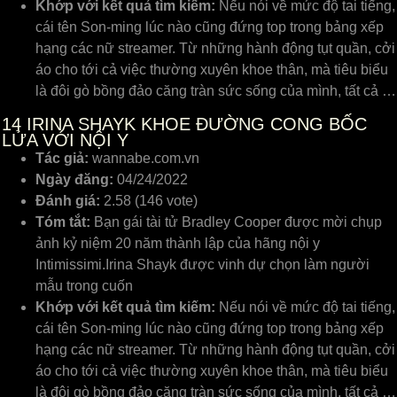
Khớp với kết quả tìm kiếm:
Nếu nói về mức độ tai tiếng,
cái tên Son-ming lúc nào cũng đứng top trong bảng xếp
hạng các nữ streamer. Từ những hành động tụt quần, cởi
áo cho tới cả việc thường xuyên khoe thân, mà tiêu biểu
là đôi gò bồng đảo căng tràn sức sống của mình, tất cả …
14
IRINA SHAYK KHOE ĐƯỜNG CONG BỐC
LỬA VỚI NỘI Y
Tác giả:
wannabe.com.vn
Ngày đăng:
04/24/2022
Đánh giá:
2.58 (146 vote)
Tóm tắt:
Bạn gái tài tử Bradley Cooper được mời chụp
ảnh kỷ niệm 20 năm thành lập của hãng nội y
Intimissimi.Irina Shayk được vinh dự chọn làm người
mẫu trong cuốn
Khớp với kết quả tìm kiếm:
Nếu nói về mức độ tai tiếng,
cái tên Son-ming lúc nào cũng đứng top trong bảng xếp
hạng các nữ streamer. Từ những hành động tụt quần, cởi
áo cho tới cả việc thường xuyên khoe thân, mà tiêu biểu
là đôi gò bồng đảo căng tràn sức sống của mình, tất cả …