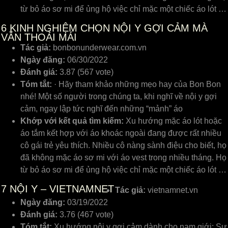
từ bỏ áo sơ mi để ủng hộ việc chỉ mặc một chiếc áo lót …
6
KINH NGHIỆM CHỌN NỘI Y GỢI CẢM MÀ
VẪN THOẢI MÁI
Tác giả:
bonbonunderwear.com.vn
Ngày đăng:
06/30/2022
Đánh giá:
3.87 (567 vote)
Tóm tắt:
· Hãy tham khảo những mẹo hay của Bon Bon
nhé! Một số người trong chúng ta, khi nghĩ về nội y gợi
cảm, ngay lập tức nghĩ đến những “mảnh” áo
Khớp với kết quả tìm kiếm:
Xu hướng mặc áo lót hoặc
áo tắm kết hợp với áo khoác ngoài đang được rất nhiều
cô gái trẻ yêu thích. Nhiều cô nàng sành điệu cho biết, họ
đã không mặc áo sơ mi với áo vest trong nhiều tháng. Họ
từ bỏ áo sơ mi để ủng hộ việc chỉ mặc một chiếc áo lót …
7
NỘI Y – VIETNAMNET
Tác giả:
vietnamnet.vn
Ngày đăng:
03/19/2022
Đánh giá:
3.76 (467 vote)
Tóm tắt:
Xu hướng nội y gợi cảm dành cho nam giới: Sự