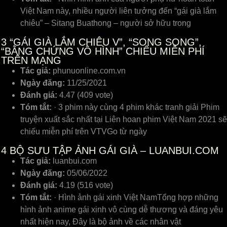
Việt Nam này, nhiều người liên tưởng đến “gái già lắm
chiêu” – Sitang Buathong – người sở hữu trong
3
“GÁI GIÀ LẮM CHIÊU V”, “SONG SONG”,
“BẰNG CHỨNG VÔ HÌNH” CHIẾU MIỄN PHÍ
TRÊN MẠNG
Tác giả:
phunuonline.com.vn
Ngày đăng:
11/25/2021
Đánh giá:
4.47 (409 vote)
Tóm tắt:
· 3 phim này cùng 4 phim khác tranh giải Phim
truyện xuất sắc nhất tại Liên hoan phim Việt Nam 2021 sẽ
chiếu miễn phí trên VTVGo từ ngày
4
BỘ SƯU TẬP ẢNH GÁI GIÀ – LUANBUI.COM
Tác giả:
luanbui.com
Ngày đăng:
05/06/2022
Đánh giá:
4.19 (516 vote)
Tóm tắt:
· Hình ảnh gái xinh Việt NamTổng hợp những
hình ảnh anime gái xinh vô cùng dễ thương và đáng yêu
nhất hiện nay, Đây là bộ ảnh về các nhân vật