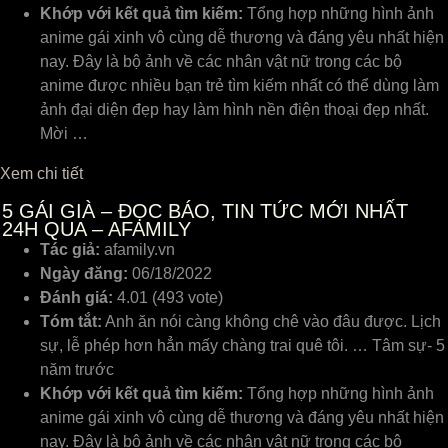
Khớp với kết quả tìm kiếm:
Tổng hợp những hình ảnh
anime gái xinh vô cùng dễ thương và đáng yêu nhất hiện
nay. Đây là bộ ảnh về các nhân vật nữ trong các bộ
anime được nhiều bạn trẻ tìm kiếm nhất có thể dùng làm
ảnh đại diện đẹp hay làm hình nền điện thoại đẹp nhất.
Mời …
Xem chi tiết
5
GÁI GIÀ – ĐỌC BÁO, TIN TỨC MỚI NHẤT
24H QUA – AFAMILY
Tác giả:
afamily.vn
Ngày đăng:
06/18/2022
Đánh giá:
4.01 (493 vote)
Tóm tắt:
Anh ăn nói càng không chê vào đâu được. Lịch
sự, lễ phép hơn hẳn mấy chàng trai quê tôi. … Tâm sự- 5
năm trước
Khớp với kết quả tìm kiếm:
Tổng hợp những hình ảnh
anime gái xinh vô cùng dễ thương và đáng yêu nhất hiện
nay. Đây là bộ ảnh về các nhân vật nữ trong các bộ