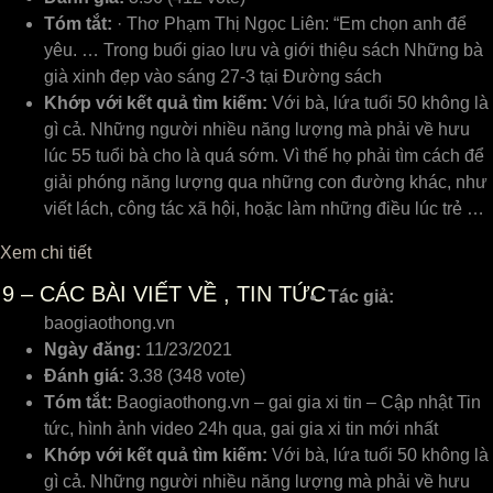
Tóm tắt:
· Thơ Phạm Thị Ngọc Liên: “Em chọn anh để
yêu. … Trong buổi giao lưu và giới thiệu sách Những bà
già xinh đẹp vào sáng 27-3 tại Đường sách
Khớp với kết quả tìm kiếm:
Với bà, lứa tuổi 50 không là
gì cả. Những người nhiều năng lượng mà phải về hưu
lúc 55 tuổi bà cho là quá sớm. Vì thế họ phải tìm cách để
giải phóng năng lượng qua những con đường khác, như
viết lách, công tác xã hội, hoặc làm những điều lúc trẻ …
Xem chi tiết
9
– CÁC BÀI VIẾT VỀ , TIN TỨC
Tác giả:
baogiaothong.vn
Ngày đăng:
11/23/2021
Đánh giá:
3.38 (348 vote)
Tóm tắt:
Baogiaothong.vn – gai gia xi tin – Cập nhật Tin
tức, hình ảnh video 24h qua, gai gia xi tin mới nhất
Khớp với kết quả tìm kiếm:
Với bà, lứa tuổi 50 không là
gì cả. Những người nhiều năng lượng mà phải về hưu