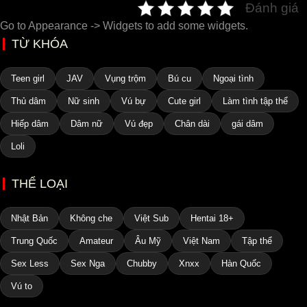
Đánh giá
Go to Appearance -> Widgets to add some widgets.
TỪ KHÓA
Teen girl
JAV
Vụng trộm
Bú cu
Ngoại tình
Thủ dâm
Nữ sinh
Vú bự
Cute girl
Làm tình tập thể
Hiếp dâm
Dâm nữ
Vú đẹp
Chân dài
gái dâm
Loli
THỂ LOẠI
Nhật Bản
Không che
Việt Sub
Hentai 18+
Trung Quốc
Amateur
Âu Mỹ
Việt Nam
Tập thể
Sex Less
Sex Nga
Chubby
Xnxx
Hàn Quốc
Vú to