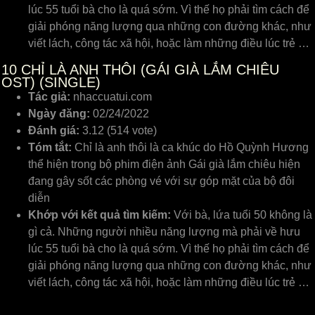
lúc 55 tuổi bà cho là quá sớm. Vì thế họ phải tìm cách để
giải phóng năng lượng qua những con đường khác, như
viết lách, công tác xã hội, hoặc làm những điều lúc trẻ …
10
CHỈ LÀ ANH THÔI (GÁI GIÀ LẮM CHIÊU
OST) (SINGLE)
Tác giả:
nhaccuatui.com
Ngày đăng:
02/24/2022
Đánh giá:
3.12 (514 vote)
Tóm tắt:
Chỉ là anh thôi là ca khúc do Hồ Quỳnh Hương
thể hiện trong bộ phim điện ảnh Gái già lắm chiêu hiện
đang gây sốt các phòng vé với sự góp mặt của bộ đôi
diễn
Khớp với kết quả tìm kiếm:
Với bà, lứa tuổi 50 không là
gì cả. Những người nhiều năng lượng mà phải về hưu
lúc 55 tuổi bà cho là quá sớm. Vì thế họ phải tìm cách để
giải phóng năng lượng qua những con đường khác, như
viết lách, công tác xã hội, hoặc làm những điều lúc trẻ …