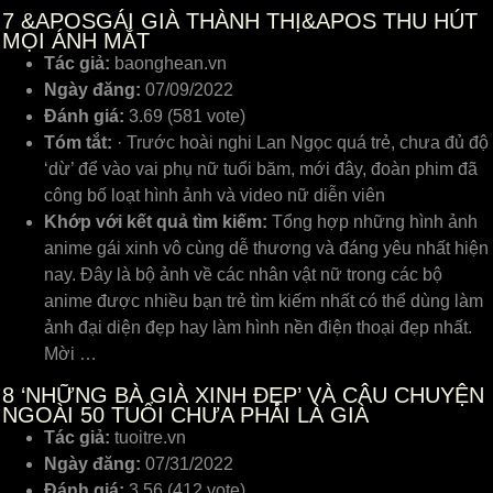
7
&APOSGÁI GIÀ THÀNH THỊ&APOS THU HÚT
MỌI ÁNH MẮT
Tác giả:
baonghean.vn
Ngày đăng:
07/09/2022
Đánh giá:
3.69 (581 vote)
Tóm tắt:
· Trước hoài nghi Lan Ngọc quá trẻ, chưa đủ độ
‘dừ’ để vào vai phụ nữ tuổi băm, mới đây, đoàn phim đã
công bố loạt hình ảnh và video nữ diễn viên
Khớp với kết quả tìm kiếm:
Tổng hợp những hình ảnh
anime gái xinh vô cùng dễ thương và đáng yêu nhất hiện
nay. Đây là bộ ảnh về các nhân vật nữ trong các bộ
anime được nhiều bạn trẻ tìm kiếm nhất có thể dùng làm
ảnh đại diện đẹp hay làm hình nền điện thoại đẹp nhất.
Mời …
8
‘NHỮNG BÀ GIÀ XINH ĐẸP’ VÀ CÂU CHUYỆN
NGOÀI 50 TUỔI CHƯA PHẢI LÀ GIÀ
Tác giả:
tuoitre.vn
Ngày đăng:
07/31/2022
Đánh giá:
3.56 (412 vote)