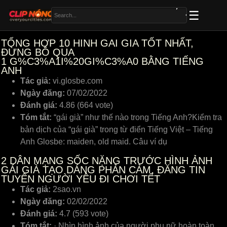
TỔNG HỢP 10 HINH GAI GIA TỐT NHẤT,
ĐỪNG BỎ QUA
1
G%C3%A1I%20GI%C3%A0 BẰNG TIẾNG
ANH
Tác giả:
vi.glosbe.com
Ngày đăng:
07/02/2022
Đánh giá:
4.86 (664 vote)
Tóm tắt:
“gái già” như thế nào trong Tiếng Anh?Kiểm tra
bản dịch của “gái già” trong từ điển Tiếng Việt – Tiếng
Anh Glosbe: maiden, old maid. Câu ví dụ
2
DÂN MẠNG SỐC NẶNG TRƯỚC HÌNH ẢNH
GÁI GIÀ TẠO DÁNG PHẢN CẢM, ĐĂNG TIN
TUYỂN NGƯỜI YÊU ĐI CHƠI TẾT
Tác giả:
2sao.vn
Ngày đăng:
02/02/2022
Đánh giá:
4.7 (593 vote)
Tóm tắt:
· Nhìn hình ảnh của người phụ nữ hoàn toàn