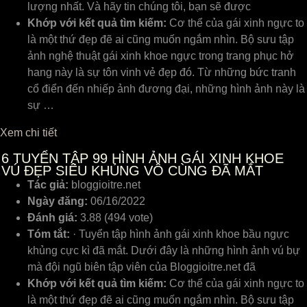
lượng nhất. Và hãy tin chúng tôi, bạn sẽ được
Khớp với kết quả tìm kiếm:
Cơ thể của gái xinh ngực to
là một thứ đẹp đẽ ai cũng muốn ngắm nhìn. Bộ sưu tập
ảnh nghệ thuật gái xinh khoe ngực trong trang phục hở
hang này là sự tôn vinh vẻ đẹp đó. Từ những bức tranh
cổ điển đến nhiếp ảnh đương đại, những hình ảnh này là
sự …
Xem chi tiết
6
TUYỂN TẬP 99 HÌNH ẢNH GÁI XINH KHOE
VÚ ĐẸP SIÊU KHỦNG VÔ CÙNG ĐÃ MẮT
Tác giả:
bloggioitre.net
Ngày đăng:
06/16/2022
Đánh giá:
3.88 (494 vote)
Tóm tắt:
· Tuyển tập hình ảnh gái xinh khoe bầu ngực
khủng cực kì đã mắt. Dưới đây là những hình ảnh vú bự
mà đội ngũ biên tập viên của Bloggioitre.net đã
Khớp với kết quả tìm kiếm:
Cơ thể của gái xinh ngực to
là một thứ đẹp đẽ ai cũng muốn ngắm nhìn. Bộ sưu tập