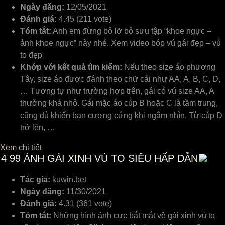
Ngày đăng:
12/05/2021
Đánh giá:
4.45 (211 vote)
Tóm tắt:
Anh em đừng bỏ lỡ bộ sưu tập “khoe ngực –
ảnh khoe ngực” này nhé. Xem video bóp vú gái đẹp – vú
to đẹp
Khớp với kết quả tìm kiếm:
Nếu theo size áo phương
Tây, size áo được đánh theo chữ cái như AA, A, B, C, D,
… Tương tự như trường hợp trên, gái có vú size AA, A
thường khá nhỏ. Gái mặc áo cúp B hoặc C là tầm trung,
cũng đủ khiến bạn cương cứng khi ngắm nhìn. Từ cúp D
trở lên, …
Xem chi tiết
4
99 ẢNH GÁI XINH VÚ TO SIÊU HẤP DẪN
Tác giả:
kuwin.bet
Ngày đăng:
11/30/2021
Đánh giá:
4.31 (361 vote)
Tóm tắt:
Những hình ảnh cực bắt mắt về gái xinh vú to