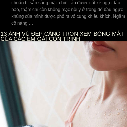
chuẩn bị sẵn sàng mặc chiếc áo được cắt xẻ ngực táo
bạo, thậm chí còn không mặc nội y ở trong để bầu ngực
khủng của mình được phô ra vô cùng khiêu khích. Ngắm
cô nàng …
13
ẢNH VÚ ĐẸP CĂNG TRÒN XEM BỎNG MẮT
CỦA CÁC EM GÁI CÒN TRINH