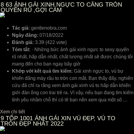
8
63 ẢNH GÁI XINH NGỰC TO CĂNG TRÒN
QUYẾN RŨ ,GỢI CẢM
Tác giả:
gentlenobra.com
Ngày đăng:
07/18/2022
Đánh giá:
3.39 (422 vote)
Tóm tắt:
· Những bức ảnh gái xinh ngực to sexy quyến
rũ nhất, hấp dẫn nhất, chất lượng nhất sẽ được chúng tôi
mang đến cho bạn ngay bây giờ
Khớp với kết quả tìm kiếm:
Gái xinh ngực to, vú bự
khiến đấng mày râu to tròn con mắt. Bạn thấy đấy, nghiên
cứu đã chỉ ra rằng xem ảnh gái xinh vú to hấp dẫn khiến
giới đàn ông con trai trẻ ra. Vì vậy, nếu bạn đang tìm kiếm
tình yêu nhầm chỗ thì có lẽ bạn nên xem qua một số …
Xem chi tiết
9
TỐP 1001 ẢNH GÁI XIN VÚ ĐẸP, VÚ TO
TRÒN ĐẸP NHẤT 2022