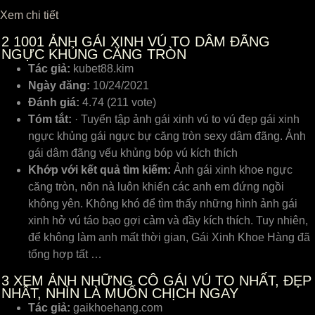
Xem chi tiết
2
1001 ẢNH GÁI XINH VÚ TO DÂM ĐÃNG
NGỰC KHỦNG CĂNG TRÒN
Tác giả:
kubet88.kim
Ngày đăng:
10/24/2021
Đánh giá:
4.74 (211 vote)
Tóm tắt:
· Tuyển tập ảnh gái xinh vú to vú đẹp gái xinh
ngực khủng gái ngực bự căng tròn sexy dâm đãng. Ảnh
gái dâm đãng vếu khủng bóp vú kích thích
Khớp với kết quả tìm kiếm:
Ảnh gái xinh khoe ngực
căng tròn, nõn nà luôn khiến các anh em đứng ngồi
không yên. Không khó để tìm thấy những hình ảnh gái
xinh hở vú táo bạo gợi cảm và đầy kích thích. Tuy nhiên,
để không làm anh mất thời gian, Gái Xinh Khoe Hàng đã
tổng hợp tất …
3
XEM ẢNH NHỮNG CÔ GÁI VÚ TO NHẤT, ĐẸP
NHẤT, NHÌN LÀ MUỐN CHỊCH NGAY
Tác giả:
gaikhoehang.com