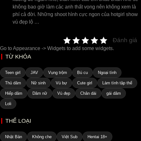
không bao giờ làm các anh thất vọng nên không xem là
phí cả đời. Những shoot hình cực ngon của hotgirl show
vú đẹp lộ …
Đánh giá
Go to Appearance -> Widgets to add some widgets.
TỪ KHÓA
Teen girl
JAV
Vụng trộm
Bú cu
Ngoại tình
Thủ dâm
Nữ sinh
Vú bự
Cute girl
Làm tình tập thể
Hiếp dâm
Dâm nữ
Vú đẹp
Chân dài
gái dâm
Loli
THỂ LOẠI
Nhật Bản
Không che
Việt Sub
Hentai 18+