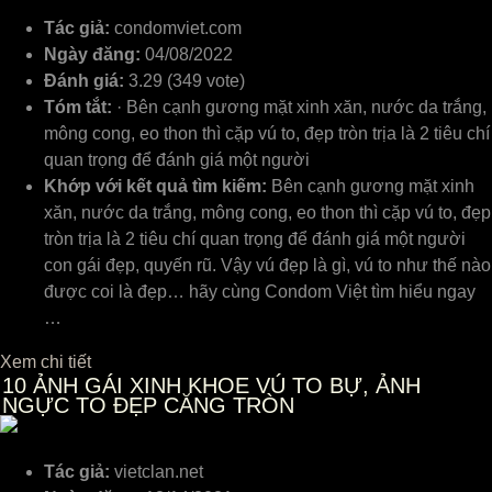
Tác giả:
condomviet.com
Ngày đăng:
04/08/2022
Đánh giá:
3.29 (349 vote)
Tóm tắt:
· Bên cạnh gương mặt xinh xăn, nước da trắng,
mông cong, eo thon thì cặp vú to, đẹp tròn trịa là 2 tiêu chí
quan trọng để đánh giá một người
Khớp với kết quả tìm kiếm:
Bên cạnh gương mặt xinh
xăn, nước da trắng, mông cong, eo thon thì cặp vú to, đẹp
tròn trịa là 2 tiêu chí quan trọng để đánh giá một người
con gái đẹp, quyến rũ. Vậy vú đẹp là gì, vú to như thế nào
được coi là đẹp… hãy cùng Condom Việt tìm hiểu ngay
…
Xem chi tiết
10
ẢNH GÁI XINH KHOE VÚ TO BỰ, ẢNH
NGỰC TO ĐẸP CĂNG TRÒN
Tác giả:
vietclan.net