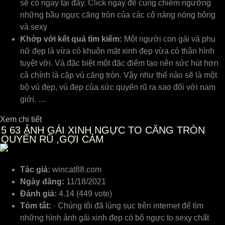
sẽ có ngay tại đây. Click ngay để cùng chiêm ngưỡng
những bầu ngực căng tròn của các cô nàng nóng bỏng
và sexy
Khớp với kết quả tìm kiếm:
Một người con gái và phụ
nữ đẹp là vừa có khuôn mặt xinh đẹp vừa có thân hình
tuyệt vời. Và đặc biệt một đặc điểm tạo nên sức hút hơn
cả chính là cặp vú căng tròn. Vậy như thế nào sẽ là một
bộ vú đẹp, vú đẹp của sức quyến rũ ra sao đối với nam
giới. …
Xem chi tiết
5
63 ẢNH GÁI XINH NGỰC TO CĂNG TRÒN
QUYẾN RŨ ,GỢI CẢM
Tác giả:
wincat88.com
Ngày đăng:
11/18/2021
Đánh giá:
4.14 (449 vote)
Tóm tắt:
· Chúng tôi đã lùng sục trên internet để tìm
những hình ảnh gái xinh đẹp có bộ ngực to sexy chất