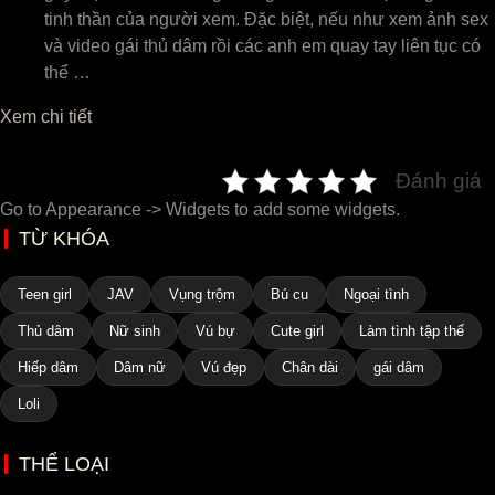
tinh thần của người xem. Đặc biệt, nếu như xem ảnh sex
và video gái thủ dâm rồi các anh em quay tay liên tục có
thể …
Xem chi tiết
Đánh giá
Go to Appearance -> Widgets to add some widgets.
TỪ KHÓA
Teen girl
JAV
Vụng trộm
Bú cu
Ngoại tình
Thủ dâm
Nữ sinh
Vú bự
Cute girl
Làm tình tập thể
Hiếp dâm
Dâm nữ
Vú đẹp
Chân dài
gái dâm
Loli
THỂ LOẠI