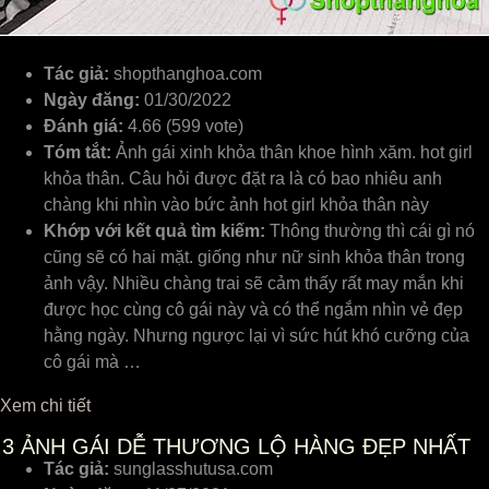
Tác giả:
shopthanghoa.com
Ngày đăng:
01/30/2022
Đánh giá:
4.66 (599 vote)
Tóm tắt:
Ảnh gái xinh khỏa thân khoe hình xăm. hot girl
khỏa thân. Câu hỏi được đặt ra là có bao nhiêu anh
chàng khi nhìn vào bức ảnh hot girl khỏa thân này
Khớp với kết quả tìm kiếm:
Thông thường thì cái gì nó
cũng sẽ có hai mặt. giống như nữ sinh khỏa thân trong
ảnh vậy. Nhiều chàng trai sẽ cảm thấy rất may mắn khi
được học cùng cô gái này và có thể ngắm nhìn vẻ đẹp
hằng ngày. Nhưng ngược lại vì sức hút khó cưỡng của
cô gái mà …
Xem chi tiết
3
ẢNH GÁI DỄ THƯƠNG LỘ HÀNG ĐẸP NHẤT
Tác giả:
sunglasshutusa.com