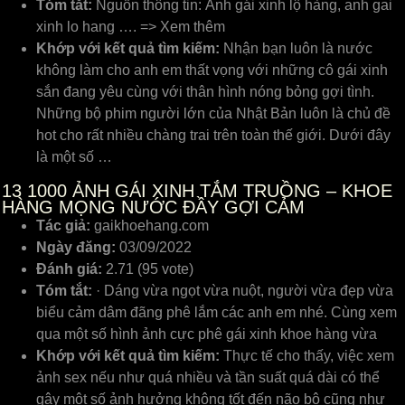
Tóm tắt:
Nguồn thông tin: Ảnh gái xinh lộ hàng, anh gai
xinh lo hang …. => Xem thêm
Khớp với kết quả tìm kiếm:
Nhận bạn luôn là nước
không làm cho anh em thất vọng với những cô gái xinh
sắn đang yêu cùng với thân hình nóng bỏng gợi tình.
Những bộ phim người lớn của Nhật Bản luôn là chủ đề
hot cho rất nhiều chàng trai trên toàn thế giới. Dưới đây
là một số …
13
1000 ẢNH GÁI XINH TẮM TRUỒNG – KHOE
HÀNG MỌNG NƯỚC ĐẦY GỢI CẢM
Tác giả:
gaikhoehang.com
Ngày đăng:
03/09/2022
Đánh giá:
2.71 (95 vote)
Tóm tắt:
· Dáng vừa ngọt vừa nuột, người vừa đẹp vừa
biểu cảm dâm đãng phê lắm các anh em nhé. Cùng xem
qua một số hình ảnh cực phê gái xinh khoe hàng vừa
Khớp với kết quả tìm kiếm:
Thực tế cho thấy, việc xem
ảnh sex nếu như quá nhiều và tần suất quá dài có thể
gây một số ảnh hưởng không tốt đến não bộ cũng như