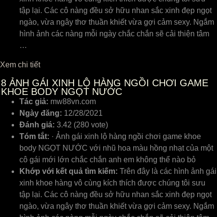
tập lại. Các cô nàng đều sở hữu nhan sắc xinh đẹp ngọt
ngào, vừa ngây thơ thuần khiết vừa gợi cảm sexy. Ngắm
hình ảnh các nàng mỗi ngày chắc chắn sẽ cải thiện tâm
…
Xem chi tiết
8
ẢNH GÁI XINH LỘ HÀNG NGỒI CHƠI GAME
KHOE BODY NGỌT NƯỚC
Tác giả:
mw88vn.com
Ngày đăng:
12/28/2021
Đánh giá:
3.42 (280 vote)
Tóm tắt:
· Ảnh gái xinh lộ hàng ngồi chơi game khoe
body NGỌT NƯỚC với nhũ hoa màu hồng nhạt của một
cô gái mới lớn chắc chắn anh em không thể nào bỏ
Khớp với kết quả tìm kiếm:
Trên đây là các hình ảnh gái
xinh khoe hàng vô cùng kích thích được chúng tôi sưu
tập lại. Các cô nàng đều sở hữu nhan sắc xinh đẹp ngọt
ngào, vừa ngây thơ thuần khiết vừa gợi cảm sexy. Ngắm