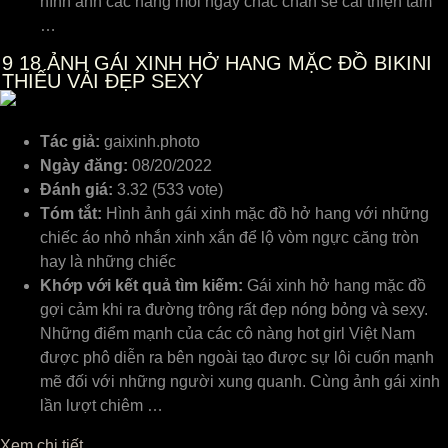
hình ảnh các nàng mỗi ngày chắc chắn sẽ cải thiện tâm
…
9
18 ẢNH GÁI XINH HỞ HANG MẶC ĐỒ BIKINI
THIẾU VẢI ĐẸP SEXY
Tác giả:
gaixinh.photo
Ngày đăng:
08/20/2022
Đánh giá:
3.32 (533 vote)
Tóm tắt:
Hình ảnh gái xinh mặc đồ hở hang với những
chiếc áo nhỏ nhắn xinh xắn để lộ vòm ngực căng tròn
hay là những chiếc
Khớp với kết quả tìm kiếm:
Gái xinh hở hang mặc đồ
gợi cảm khi ra đường trông rất đẹp nóng bỏng và sexy.
Những điểm mạnh của các cô nàng hot girl Việt Nam
được phô diễn ra bên ngoài tạo được sự lôi cuốn mạnh
mẽ đối với những người xung quanh. Cùng ảnh gái xinh
lần lượt chiêm …
Xem chi tiết