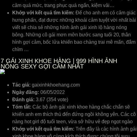
cảm quá mức, trang phục quá ngắn, kiệm vải…
Khớp với kết quả tìm kiếm:
Để cho anh em có cảm giác
hưng phấn, đạt được những khoái cảm tuyệt vời nhất bài
viết sẽ chia sẻ những hình ảnh gái xinh lộ hàng nóng
bỏng. Những cô gái mơn mởn bước sang tuổi 20, thân
hình gợi cảm, bốc lửa khiến bao chàng trai mê mẩn, đắm
chìm …
7
GÁI XINH KHOE HÀNG | 999 HÌNH ẢNH
NÓNG SEXY GỢI CẢM NHẤT
Tác giả:
gaixinhkhoehang.com
Ngày đăng:
06/05/2022
Đánh giá:
3.67 (354 vote)
Tóm tắt:
Các bộ ảnh gái xinh khoe hàng chắc chắn sẽ
khiến anh em thích thú đến đứng ngồi không yên. Các cô
nàng hot girl độ tuổi teen, vừa sở hữu vẻ đẹp ngọt ngào
Khớp với kết quả tìm kiếm:
Trên đây là các hình ảnh gái
xinh khoe hàng vô cùng kích thích được chúng tôi sưu