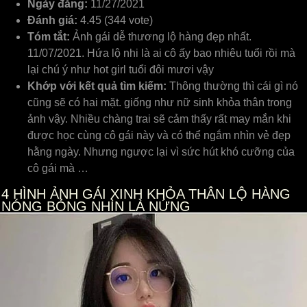
Ngày đăng:
11/27/2021
Đánh giá:
4.45 (344 vote)
Tóm tắt:
Ảnh gái dễ thương lộ hàng đẹp nhất.
11/07/2021. Hứa lộ nhi là ai cô ấy bao nhiêu tuổi rồi mà
lại chú ý như hot girl tuổi đôi mươi vậy
Khớp với kết quả tìm kiếm:
Thông thường thì cái gì nó
cũng sẽ có hai mặt. giống như nữ sinh khỏa thân trong
ảnh vậy. Nhiều chàng trai sẽ cảm thấy rất may mắn khi
được học cùng cô gái này và có thể ngắm nhìn vẻ đẹp
hằng ngày. Nhưng ngược lại vì sức hút khó cưỡng của
cô gái mà …
4
HÌNH ẢNH GÁI XINH KHỎA THÂN LỘ HÀNG
NÓNG BỎNG NHÌN LÀ NỨNG