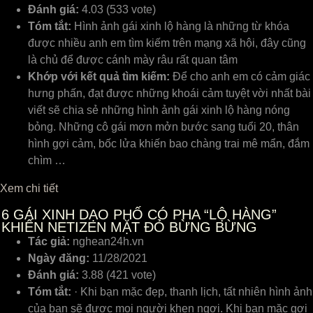
Đánh giá:
4.03 (533 vote)
Tóm tắt:
Hình ảnh gái xinh lộ hàng là những từ khóa
được nhiều anh em tìm kiếm trên mạng xã hội, đây cũng
là chủ để được cánh mày râu rất quan tâm
Khớp với kết quả tìm kiếm:
Để cho anh em có cảm giác
hưng phấn, đạt được những khoái cảm tuyệt vời nhất bài
viết sẽ chia sẻ những hình ảnh gái xinh lộ hàng nóng
bỏng. Những cô gái mơn mởn bước sang tuổi 20, thân
hình gợi cảm, bốc lửa khiến bao chàng trai mê mẩn, đắm
chìm …
Xem chi tiết
6
GÁI XINH DẠO PHỐ CÓ PHA “LỘ HÀNG”
KHIẾN NETIZEN MẶT ĐỎ BỪNG BỪNG
Tác giả:
nghean24h.vn
Ngày đăng:
11/28/2021
Đánh giá:
3.88 (421 vote)
Tóm tắt:
· Khi bạn mặc đẹp, thanh lịch, tất nhiên hình ảnh
của bạn sẽ được mọi người khen ngợi. Khi bạn mặc gợi