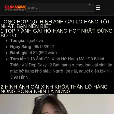
TỔNG HỢP 10+ HINH ANH GAI LO HANG TỐT
NHẤT, BẠN NÊN BIẾT
1
TOP 7 ẢNH GÁI HỞ HANG HOT NHẤT, ĐỪNG
BỎ LỠ
Tác giả:
sgo48.vn
Ngày đăng:
06/14/2022
Đánh giá:
4.85 (652 vote)
Tóm tắt:
1 18 Ảnh Gái Xinh Hở Hang Mặc Đồ Bikini
Thiếu Vải Đẹp Sexy · 2 Bán hàng ở chợ, loạt gái xinh ăn
mặc hở hang khó hiểu: Người trễ nải, người diện bikini ·
3 98 Hình
2
HÌNH ẢNH GÁI XINH KHỎA THÂN LỘ HÀNG
NÓNG BỎNG NHÌN LÀ NỨNG