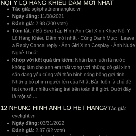
NỘI Y LỘ HÀNG KHIÊU DÂM MỚI NHẤT
Tác giả:
sgkphattriennangluc.vn
Ngày đăng:
11/08/2021
Đánh giá:
2.98 (200 vote)
Tóm tắt:
7 Bộ Sưu Tập Hình Ảnh Girl Xinh Khoe Nội Y
Lộ Hàng Khiêu Dâm mới nhất · Cùng Danh Mục: · Leave
a Reply Cancel reply · Ảnh Girl Xinh Cosplay · Ảnh Nude
Nghệ Thuật
Khớp với kết quả tìm kiếm:
Nhận bạn luôn là nước
không làm cho anh em thất vọng với những cô gái xinh
sắn đang yêu cùng với thân hình nóng bỏng gợi tình.
Những bộ phim người lớn của Nhật Bản luôn là chủ đề
hot cho rất nhiều chàng trai trên toàn thế giới. Dưới đây
là một số …
12
NHUNG HINH ANH LO HET HANG?
Tác giả:
eyelight.vn
Ngày đăng:
03/31/2022
Đánh giá:
2.87 (92 vote)