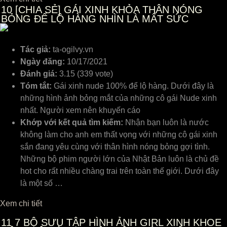
10
[CHIA SẺ] GÁI XINH KHỎA THÂN NÓNG
BỎNG ĐỂ LỘ HÀNG NHÌN LÀ MẤT SỨC
Tác giả:
ta-ogilvy.vn
Ngày đăng:
10/17/2021
Đánh giá:
3.15 (339 vote)
Tóm tắt:
Gái xinh nude 100% để lộ hàng. Dưới đây là
những hình ảnh bỏng mắt của những cô gái Nude xinh
nhất. Người xem nên khuyến cáo
Khớp với kết quả tìm kiếm:
Nhận bạn luôn là nước
không làm cho anh em thất vọng với những cô gái xinh
sắn đang yêu cùng với thân hình nóng bỏng gợi tình.
Những bộ phim người lớn của Nhật Bản luôn là chủ đề
hot cho rất nhiều chàng trai trên toàn thế giới. Dưới đây
là một số …
Xem chi tiết
11
7 BỘ SƯU TẬP HÌNH ẢNH GIRL XINH KHOE