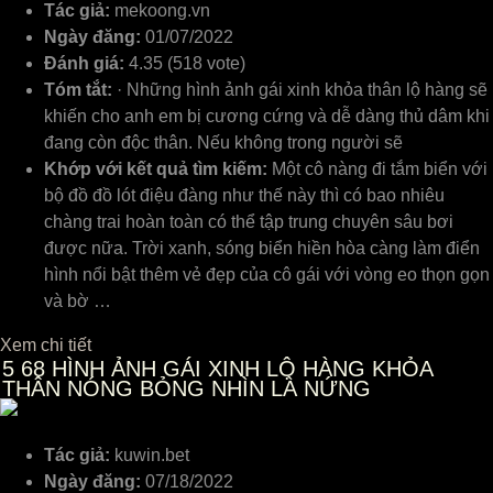
Tác giả:
mekoong.vn
Ngày đăng:
01/07/2022
Đánh giá:
4.35 (518 vote)
Tóm tắt:
· Những hình ảnh gái xinh khỏa thân lộ hàng sẽ
khiến cho anh em bị cương cứng và dễ dàng thủ dâm khi
đang còn độc thân. Nếu không trong người sẽ
Khớp với kết quả tìm kiếm:
Một cô nàng đi tắm biển với
bộ đồ đồ lót điệu đàng như thế này thì có bao nhiêu
chàng trai hoàn toàn có thể tập trung chuyên sâu bơi
được nữa. Trời xanh, sóng biển hiền hòa càng làm điển
hình nổi bật thêm vẻ đẹp của cô gái với vòng eo thọn gọn
và bờ …
Xem chi tiết
5
68 HÌNH ẢNH GÁI XINH LỘ HÀNG KHỎA
THÂN NÓNG BỎNG NHÌN LÀ NỨNG
Tác giả:
kuwin.bet
Ngày đăng:
07/18/2022