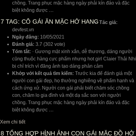
chồng. Trang phục mặc hàng ngày phải kín đáo và đặc
biệt không được …
7
TAG: CÔ GÁI ĂN MẶC HỞ HANG
Tác giả:
devfest.vn
Ngày đăng:
10/05/2021
Đánh giá:
3.7 (302 vote)
Tóm tắt:
· Gương mặt xinh xắn, dễ thương, dáng người
cũng thuộc hàng cực phẩm nhưng hot girl Claier Thải Nhi
bị chỉ trích vì đăng ảnh tạo dáng phản cảm
Khớp với kết quả tìm kiếm:
Trước kia để đánh giá một
người con gái đẹp, họ thường nghiêng về phẩm hạnh và
cách ứng xử. Người con gái phải biết chăm sóc chồng
con, chăm lo gia đình và một dạ sắc son với người
chồng. Trang phục mặc hàng ngày phải kín đáo và đặc
biệt không được …
Xem chi tiết
8
TỔNG HỢP HÌNH ẢNH CON GÁI MẶC ĐỒ HỞ