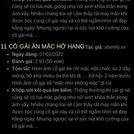
cũng sẽ có hai mặt. giống như nữ sinh khỏa thân trong
ảnh vậy. Nhiều chàng trai sẽ cảm thấy rất may mắn khi
được học cùng cô gái này và có thể ngắm nhìn vẻ đẹp
hằng ngày. Nhưng ngược lại vì sức hút khó cưỡng của
cô gái mà …
11
CÔ GÁI ĂN MẶC HỞ HANG
Tác giả:
afamily.vn
Ngày đăng:
07/01/2022
Đánh giá:
2.93 (50 vote)
Tóm tắt:
Hình ảnh cô gái trẻ chỉ mặc một chiếc áo 2 dây
mỏng, hở khá nhiều da thịt khi đi … Xã hội- 2 năm trước.
Hình ảnh cô gái trẻ “mặc như không mặc” đi rút
Khớp với kết quả tìm kiếm:
Thông thường thì cái gì nó
cũng sẽ có hai mặt. giống như nữ sinh khỏa thân trong
ảnh vậy. Nhiều chàng trai sẽ cảm thấy rất may mắn khi
được học cùng cô gái này và có thể ngắm nhìn vẻ đẹp
hằng ngày. Nhưng ngược lại vì sức hút khó cưỡng của
cô gái mà …