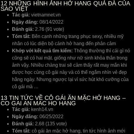
12
NHỮNG HÌNH ẢNH HỞ HANG QUÁ ĐÀ CỦA
SAO VIỆT
Tác giả:
vietnamnet.vn
Ngày đăng:
08/14/2022
Đánh giá:
2.76 (91 vote)
Tóm tắt:
Bên cạnh những trang phục sexy, nhiều mỹ
nhân có lúc diện bộ cánh hở hang đến phản cảm
Khớp với kết quả tìm kiếm:
Thông thường thì cái gì nó
cũng sẽ có hai mặt. giống như nữ sinh khỏa thân trong
ảnh vậy. Nhiều chàng trai sẽ cảm thấy rất may mắn khi
được học cùng cô gái này và có thể ngắm nhìn vẻ đẹp
hằng ngày. Nhưng ngược lại vì sức hút khó cưỡng của
cô gái mà …
13
TIN TỨC VỀ CÔ GÁI ĂN MẶC HỞ HANG –
CO GAI AN MAC HO HANG
Tác giả:
kenh14.vn
Ngày đăng:
06/25/2022
Đánh giá:
2.68 (135 vote)
Tóm tắt:
cô gái ăn mặc hở hang, tin tức hình ảnh mới