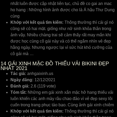
nhất luôn được cập nhật liên tục, chủ đề co gai an mac
ho hang : Những hình ảnh được cho là Á hậu Thư Dung
cùng
Khớp với kết quả tìm kiếm:
Thông thường thì cái gì nó
cũng sẽ có hai mặt. giống như nữ sinh khỏa thân trong
ảnh vậy. Nhiều chàng trai sẽ cảm thấy rất may mắn khi
được học cùng cô gái này và có thể ngắm nhìn vẻ đẹp
hằng ngày. Nhưng ngược lại vì sức hút khó cưỡng của
cô gái mà …
14
GÁI XINH MẶC ĐỒ THIẾU VẢI BIKINI ĐẸP
NHẤT 2021
Tác giả:
anhgaixinh.us
Ngày đăng:
12/12/2021
Đánh giá:
2.6 (119 vote)
Tóm tắt:
Những em gái xinh xắn mặc hở hang thiếu vải
luôn khiến các anh mày râu chao đảo vì vẻ đẹp sexy lôi
cuốn trong trang phục táo bạo. Cùng ảnh gái xinh chiêm
Khớp với kết quả tìm kiếm:
Thông thường thì cái gì nó