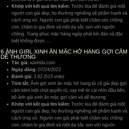
Khớp với kết quả tìm kiếm:
Trước kia để đánh giá một
người con gái đẹp, họ thường nghiêng về phẩm hạnh và
cách ứng xử. Người con gái phải biết chăm sóc chồng
con, chăm lo gia đình và một dạ sắc son với người
chồng. Trang phục mặc hàng ngày phải kín đáo và đặc
biệt không được …
6
ẢNH GIRL XINH ĂN MẶC HỞ HANG GỢI CẢM
DỄ THƯƠNG
Tác giả:
xanhda.com
Ngày đăng:
07/24/2022
Đánh giá:
3.92 (515 vote)
Tóm tắt:
Ảnh girl xinh ăn mặc hở hang từ cô gái đẹp gợi
cảm kèm một chút quyến rủ, say mê từ cái nhìn đầu tiên,
bộ ảnh gái xinh ăn mặc gợi cảm và dễ thương
Khớp với kết quả tìm kiếm:
Trước kia để đánh giá một
người con gái đẹp, họ thường nghiêng về phẩm hạnh và
cách ứng xử. Người con gái phải biết chăm sóc chồng
con, chăm lo gia đình và một dạ sắc son với người