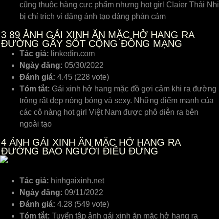
cũng thuộc hàng cực phẩm nhưng hot girl Claier Thải Nhi
bị chỉ trích vì đăng ảnh tạo dáng phản cảm
3
89 ẢNH GÁI XINH ĂN MẶC HỞ HANG RA
ĐƯỜNG GÂY SỐT CỘNG ĐỒNG MẠNG
Tác giả:
linkedin.com
Ngày đăng:
05/30/2022
Đánh giá:
4.45 (228 vote)
Tóm tắt:
Gái xinh hở hang mặc đồ gợi cảm khi ra đường
trông rất đẹp nóng bỏng và sexy. Những điểm mạnh của
các cô nàng hot girl Việt Nam được phô diễn ra bên
ngoài tạo
4
ẢNH GÁI XINH ĂN MẶC HỞ HANG RA
ĐƯỜNG BAO NGƯỜI ĐIÊU ĐỨNG
Tác giả:
hinhgaixinh.net
Ngày đăng:
09/11/2022
Đánh giá:
4.28 (549 vote)
Tóm tắt:
Tuyển tập ảnh gái xinh ăn mặc hở hang ra