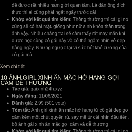
đề được rất nhiều nam giới quan tâm, Là đàn ông đích
thực thì ai cũng phải ngất ngây trước cái
Khớp với kết quả tìm kiếm:
Thông thường thì cái gì nó
cũng sẽ có hai mặt. giống như nữ sinh khỏa thân trong
ảnh vậy. Nhiều chàng trai sẽ cảm thấy rất may mắn khi
được học cùng cô gái này và có thể ngắm nhìn vẻ đẹp
hằng ngày. Nhưng ngược lại vì sức hút khó cưỡng của
cô gái mà …
Xem chi tiết
10
ẢNH GIRL XINH ĂN MẶC HỞ HANG GỢI
CẢM DỄ THƯƠNG
Tác giả:
gaixinh24h.xyz
Ngày đăng:
11/06/2021
Đánh giá:
2.99 (501 vote)
Tóm tắt:
Ảnh girl xinh ăn mặc hở hang từ cô gái đẹp gợi
cảm kèm một chút quyến rủ, say mê từ cái nhìn đầu tiên,
bộ ảnh gái xinh ăn mặc gợi cảm và dễ thương
Khớp với kết quả tìm kiếm:
Thông thường thì cái gì nó