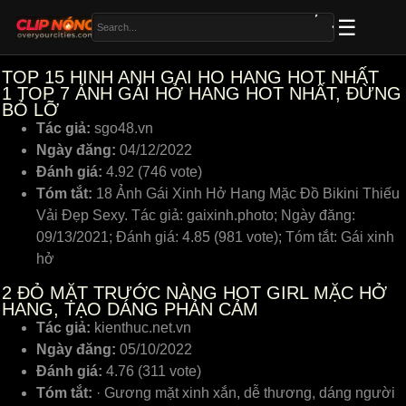
TOP 15 HINH ANH GAI HO HANG HOT NHẤT
1
TOP 7 ẢNH GÁI HỞ HANG HOT NHẤT, ĐỪNG
BỎ LỠ
Tác giả:
sgo48.vn
Ngày đăng:
04/12/2022
Đánh giá:
4.92 (746 vote)
Tóm tắt:
18 Ảnh Gái Xinh Hở Hang Mặc Đồ Bikini Thiếu
Vải Đẹp Sexy. Tác giả: gaixinh.photo; Ngày đăng:
09/13/2021; Đánh giá: 4.85 (981 vote); Tóm tắt: Gái xinh
hở
2
ĐỎ MẶT TRƯỚC NÀNG HOT GIRL MẶC HỞ
HANG, TẠO DÁNG PHẢN CẢM
Tác giả:
kienthuc.net.vn
Ngày đăng:
05/10/2022
Đánh giá:
4.76 (311 vote)
Tóm tắt:
· Gương mặt xinh xắn, dễ thương, dáng người