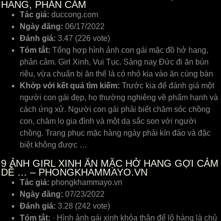
HANG, PHẢN CẢM
Tác giả:
duccong.com
Ngày đăng:
06/17/2022
Đánh giá:
3.47 (226 vote)
Tóm tắt:
Tổng hợp hình ảnh con gái mặc đồ hở hang,
phản cảm. Girl Xinh, Vui Tục. Sáng nay Đức đi ăn bún
riêu, vừa chuẩn bị ăn thế là có nhỏ kia vào ăn cùng bàn
Khớp với kết quả tìm kiếm:
Trước kia để đánh giá một
người con gái đẹp, họ thường nghiêng về phẩm hạnh và
cách ứng xử. Người con gái phải biết chăm sóc chồng
con, chăm lo gia đình và một dạ sắc son với người
chồng. Trang phục mặc hàng ngày phải kín đáo và đặc
biệt không được …
9
ẢNH GIRL XINH ĂN MẶC HỞ HANG GỢI CẢM
DỄ … – PHONGKHAMMAYO.VN
Tác giả:
phongkhammayo.vn
Ngày đăng:
07/23/2022
Đánh giá:
3.28 (242 vote)
Tóm tắt:
· Hình ảnh gái xinh khỏa thân để lộ hàng là chủ