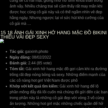
cũng sẽ có hai mặt. giống như nữ sinh khỏa thân trong
ảnh vậy. Nhiều chàng trai sẽ cảm thấy rất may mắn khi
được học cùng cô gái này và có thể ngắm nhìn vẻ đẹp
hằng ngày. Nhưng ngược lại vì sức hút khó cưỡng của
cô gái mà …
15
18 ẢNH GÁI XINH HỞ HANG MẶC ĐỒ BIKINI
THIẾU VẢI ĐẸP SEXY
Tác giả:
gaixinh.photo
Ngày đăng:
08/02/2022
Đánh giá:
2.44 (85 vote)
Tóm tắt:
Gái xinh hở hang mặc đồ gợi cảm khi ra đường
trông rất đẹp nóng bỏng và sexy. Những điểm mạnh của
các cô nàng hot girl Việt Nam được phô
Khớp với kết quả tìm kiếm:
Gái xinh hở hang để lộ
phần mông đẫy đà lôi cuốn mà chúng tôi gửi đến các bạn
trong phần này là những cô gái đẹp với vòng 3 vô cùng
ấn tượng. Những hot girl mặc những chiếc quần để hở