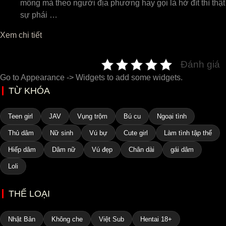
mông mà theo người địa phương hay gọi là hở đít thì thật
sự phái …
Xem chi tiết
Đánh giá
Go to Appearance -> Widgets to add some widgets.
TỪ KHÓA
Teen girl
JAV
Vụng trộm
Bú cu
Ngoại tình
Thủ dâm
Nữ sinh
Vú bự
Cute girl
Làm tình tập thể
Hiếp dâm
Dâm nữ
Vú đẹp
Chân dài
gái dâm
Loli
THỂ LOẠI
Nhật Bản
Không che
Việt Sub
Hentai 18+