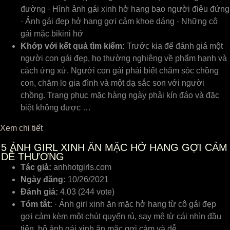
đường · Hình ảnh gái xinh hở hang bao người điêu đứng
· Ảnh gái đẹp hở hang gợi cảm khoe dáng · Những cô
gái mặc bikini hở
Khớp với kết quả tìm kiếm:
Trước kia để đánh giá một
người con gái đẹp, họ thường nghiêng về phẩm hạnh và
cách ứng xử. Người con gái phải biết chăm sóc chồng
con, chăm lo gia đình và một dạ sắc son với người
chồng. Trang phục mặc hàng ngày phải kín đáo và đặc
biệt không được …
Xem chi tiết
5
ẢNH GIRL XINH ĂN MẶC HỞ HANG GỢI CẢM
DỄ THƯƠNG
Tác giả:
anhhotgirls.com
Ngày đăng:
10/26/2021
Đánh giá:
4.03 (244 vote)
Tóm tắt:
· Ảnh girl xinh ăn mặc hở hang từ cô gái đẹp
gợi cảm kèm một chút quyến rủ, say mê từ cái nhìn đầu
tiên, bộ ảnh gái xinh ăn mặc gợi cảm và dễ