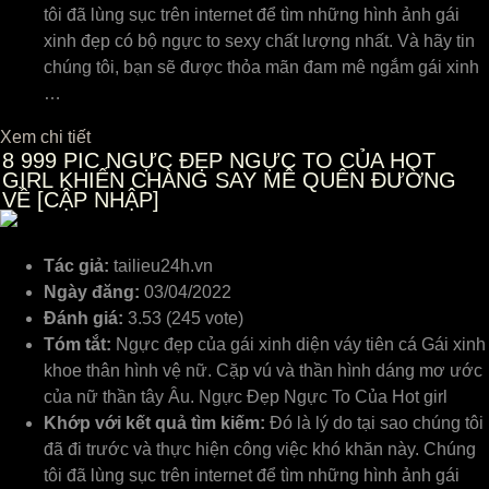
tôi đã lùng sục trên internet để tìm những hình ảnh gái
xinh đẹp có bộ ngực to sexy chất lượng nhất. Và hãy tin
chúng tôi, bạn sẽ được thỏa mãn đam mê ngắm gái xinh
…
Xem chi tiết
8
999 PIC NGỰC ĐẸP NGỰC TO CỦA HOT
GIRL KHIẾN CHÀNG SAY MÊ QUÊN ĐƯỜNG
VỀ [CẬP NHẬP]
Tác giả:
tailieu24h.vn
Ngày đăng:
03/04/2022
Đánh giá:
3.53 (245 vote)
Tóm tắt:
Ngực đẹp của gái xinh diện váy tiên cá Gái xinh
khoe thân hình vệ nữ. Cặp vú và thần hình dáng mơ ước
của nữ thần tây Âu. Ngực Đẹp Ngực To Của Hot girl
Khớp với kết quả tìm kiếm:
Đó là lý do tại sao chúng tôi
đã đi trước và thực hiện công việc khó khăn này. Chúng
tôi đã lùng sục trên internet để tìm những hình ảnh gái