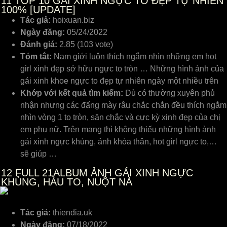
11
TOP 10 GÁI XINH NGỰC TO ĐẸP TỰ NHIÊN
100% [UPDATE]
Tác giả:
hoixuan.biz
Ngày đăng:
05/24/2022
Đánh giá:
2.85 (103 vote)
Tóm tắt:
Nam giới luôn thích ngắm nhìn những em hot
girl xinh đẹp sở hữu ngực to tròn … Những hình ảnh của
gái xinh khoe ngực to đẹp tự nhiên ngày một nhiều trên
Khớp với kết quả tìm kiếm:
Dù có thường xuyên phủ
nhận nhưng các đấng mày râu chắc chắn đều thích ngắm
nhìn vòng 1 to tròn, săn chắc và cực kỳ xinh đẹp của chị
em phụ nữ. Trên mạng thì không thiếu những hình ảnh
gái xinh ngực khủng, ảnh khỏa thân, hot girl ngực to,…
sẽ giúp …
12
FULL 21ALBUM ẢNH GÁI XINH NGỰC
KHỦNG, HÀU TO, NUỘT NÀ
Tác giả:
thiendia.uk
Ngày đăng:
07/18/2022