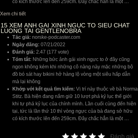
có kích thước lên đến 259cm. Đây chắc hẳn là một …
Xem chi tiết
15
XEM ANH GAI XINH NGUC TO SIEU CHAT
LUONG TAI GENTLENOBRA
Tác giả:
norske-podcaster.com
Ngày đăng:
07/21/2022
Đánh giá:
2.47 (177 vote)
Tóm tắt:
Những bức ảnh gái xinh ngực to ở đây cũng
ngon không kém khi những cô nàng này mặc những bộ
đồ bó sát hay bikini hở hàng lộ vòng một siêu hấp dẫn
mà lại không
Khớp với kết quả tìm kiếm:
Vị trí này thuộc về bà Norma
Stitz. Bà hiện đang nắm giữ 10 lượt phá kỷ lục thế giới
khi tự phá kỷ lục của chính mình. Lần cuối cùng đến hiện
tại, tức là lần thứ 10 thì vòng ngực của bà đang sở hữu
có kích thước lên đến 259cm. Đây chắc hẳn là một …
Đánh giá