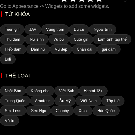
Go to Appearance -> Widgets to add some widgets.
TỪ KHÓA
Teen girl
JAV
Vụng trộm
Bú cu
Ngoại tình
Thủ dâm
Nữ sinh
Vú bự
Cute girl
Làm tình tập thể
Hiếp dâm
Dâm nữ
Vú đẹp
Chân dài
gái dâm
Loli
THỂ LOẠI
Nhật Bản
Không che
Việt Sub
Hentai 18+
Trung Quốc
Amateur
Âu Mỹ
Việt Nam
Tập thể
Sex Less
Sex Nga
Chubby
Xnxx
Hàn Quốc
Vú to