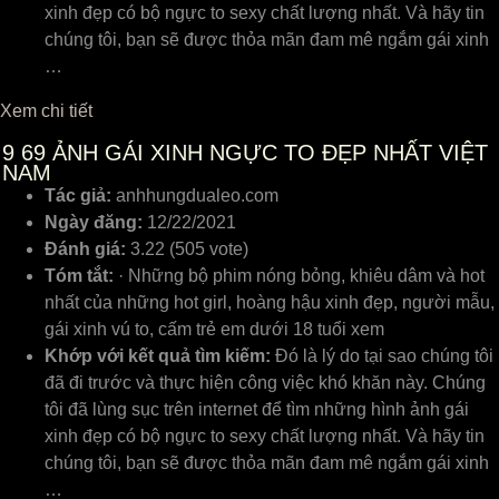
xinh đẹp có bộ ngực to sexy chất lượng nhất. Và hãy tin
chúng tôi, bạn sẽ được thỏa mãn đam mê ngắm gái xinh
…
Xem chi tiết
9
69 ẢNH GÁI XINH NGỰC TO ĐẸP NHẤT VIỆT
NAM
Tác giả:
anhhungdualeo.com
Ngày đăng:
12/22/2021
Đánh giá:
3.22 (505 vote)
Tóm tắt:
· Những bộ phim nóng bỏng, khiêu dâm và hot
nhất của những hot girl, hoàng hậu xinh đẹp, người mẫu,
gái xinh vú to, cấm trẻ em dưới 18 tuổi xem
Khớp với kết quả tìm kiếm:
Đó là lý do tại sao chúng tôi
đã đi trước và thực hiện công việc khó khăn này. Chúng
tôi đã lùng sục trên internet để tìm những hình ảnh gái
xinh đẹp có bộ ngực to sexy chất lượng nhất. Và hãy tin
chúng tôi, bạn sẽ được thỏa mãn đam mê ngắm gái xinh
…