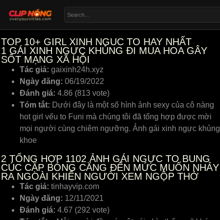
TOP 10+ GIRL XINH NGUC TO HAY NHẤT
1
GÁI XINH NGỰC KHỦNG ĐI MUA HOA GÂY
SỐT MẠNG XÃ HỘI
Tác giả:
gaixinh24h.xyz
Ngày đăng:
06/19/2022
Đánh giá:
4.86 (813 vote)
Tóm tắt:
Dưới đây là một số hình ảnh sexy của cô nàng
hot girl vếu to Funi mà chúng tôi đã tổng hợp được mời
mọi người cùng chiêm ngưỡng. Ảnh gái xinh ngực khủng
khoe
2
TỔNG HỢP 1102 ẢNH GÁI NGỰC TO BUNG
CÚC CẶP BÓNG CĂNG ĐẾN MỨC MUỐN NHẢY
RA NGOÀI KHIẾN NGƯỜI XEM NGỘP THỞ
Tác giả:
tinhayvip.com
Ngày đăng:
12/11/2021
Đánh giá:
4.67 (292 vote)