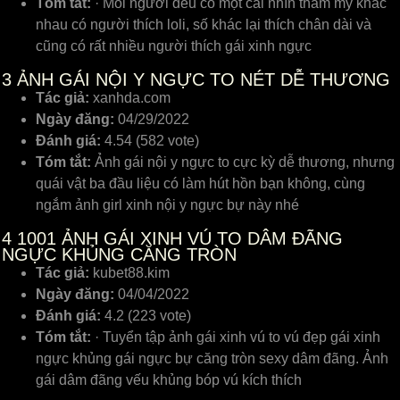
Tóm tắt:
· Mỗi người đều có một cái nhìn thẩm mỹ khác
nhau có người thích loli, số khác lại thích chân dài và
cũng có rất nhiều người thích gái xinh ngực
3
ẢNH GÁI NỘI Y NGỰC TO NÉT DỄ THƯƠNG
Tác giả:
xanhda.com
Ngày đăng:
04/29/2022
Đánh giá:
4.54 (582 vote)
Tóm tắt:
Ảnh gái nội y ngực to cực kỳ dễ thương, nhưng
quái vật ba đầu liệu có làm hút hồn bạn không, cùng
ngắm ảnh girl xinh nội y ngực bự này nhé
4
1001 ẢNH GÁI XINH VÚ TO DÂM ĐÃNG
NGỰC KHỦNG CĂNG TRÒN
Tác giả:
kubet88.kim
Ngày đăng:
04/04/2022
Đánh giá:
4.2 (223 vote)
Tóm tắt:
· Tuyển tập ảnh gái xinh vú to vú đẹp gái xinh
ngực khủng gái ngực bự căng tròn sexy dâm đãng. Ảnh
gái dâm đãng vếu khủng bóp vú kích thích