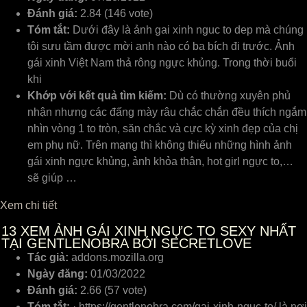
Đánh giá:
2.84 (146 vote)
Tóm tắt:
Dưới đây là ảnh gai xinh nguc to dep mà chúng
tôi sưu tầm được mời anh nào có ba bích đi trước. Ảnh
gái xinh Việt Nam thả rông ngực khủng. Trong thời buổi
khi
Khớp với kết quả tìm kiếm:
Dù có thường xuyên phủ
nhận nhưng các đấng mày râu chắc chắn đều thích ngắm
nhìn vòng 1 to tròn, săn chắc và cực kỳ xinh đẹp của chị
em phụ nữ. Trên mạng thì không thiếu những hình ảnh
gái xinh ngực khủng, ảnh khỏa thân, hot girl ngực to,…
sẽ giúp …
Xem chi tiết
13
XEM ẢNH GÁI XINH NGỰC TO SEXY NHẤT
TẠI GENTLENOBRA BỞI SECRETLOVE
Tác giả:
addons.mozilla.org
Ngày đăng:
01/03/2022
Đánh giá:
2.66 (57 vote)
Tóm tắt:
· https://gentlenobra.com/gai-xinh-nguc-to/ là nơi