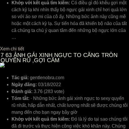
Khớp với kết quả tìm kiếm:
Có điều gì đó khêu gợi một
cách kỳ lạ khi nhìn thấy bộ ngực gái xinh chỉ hơi quá lớn
so với áo sơ mi của cô ấy. Những bức ảnh này cũng mê
hoặc một cách kỳ lạ. Sự tiến hóa đã khiến bộ não của tất
cả chúng ta chú ý quan tâm đến những bộ ngực lớn của
…
Xem chi tiết
7
63 ẢNH GÁI XINH NGỰC TO CĂNG TRÒN
QUYẾN RŨ ,GỢI CẢM
Tác giả:
gentlenobra.com
Ngày đăng:
03/18/2022
Đánh giá:
3.76 (283 vote)
Tóm tắt:
· Những bức ảnh gái xinh ngực to sexy quyến
rũ nhất, hấp dẫn nhất, chất lượng nhất sẽ được chúng tôi
mang đến cho bạn ngay bây giờ
Khớp với kết quả tìm kiếm:
Đó là lý do tại sao chúng tôi
đã đi trước và thực hiện công việc khó khăn này. Chúng