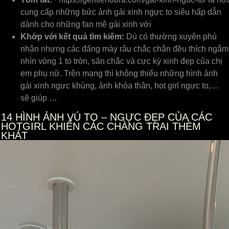
cung cấp những bức ảnh gái xinh ngực to siêu hấp dẫn
dành cho những fan mê gái xinh với
Khớp với kết quả tìm kiếm:
Dù có thường xuyên phủ
nhận nhưng các đấng mày râu chắc chắn đều thích ngắm
nhìn vòng 1 to tròn, săn chắc và cực kỳ xinh đẹp của chị
em phụ nữ. Trên mạng thì không thiếu những hình ảnh
gái xinh ngực khủng, ảnh khỏa thân, hot girl ngực to,…
sẽ giúp …
14
HÌNH ẢNH VÚ TO – NGỰC ĐẸP CỦA CÁC
HOTGIRL KHIẾN CÁC CHÀNG TRAI THÈM
KHÁT