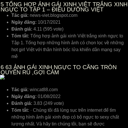
5
TỔNG HỢP ẢNH GÁI XINH VIỆT TRẮNG XINH
NGỰC TO TẬP 1 – ĐIỀU DƯỠNG VIỆT
Tác giả:
news-viet.blogspot.com
Ngày đăng:
10/17/2021
Đánh giá:
4.11 (595 vote)
Tóm tắt:
Tổng hợp ảnh gái xinh Việt trắng xinh ngực to
Tập 1. Tổng hợp những hình ảnh có chọn lọc về những
hot girl Việt với thân hình bóc lửa khiến dân mạng say
mê
6
63 ẢNH GÁI XINH NGỰC TO CĂNG TRÒN
QUYẾN RŨ ,GỢI CẢM
Tác giả:
wincat88.com
Ngày đăng:
01/08/2022
Đánh giá:
3.83 (249 vote)
Tóm tắt:
· Chúng tôi đã lùng sục trên internet để tìm
những hình ảnh gái xinh đẹp có bộ ngực to sexy chất
lượng nhất. Và hãy tin chúng tôi, bạn sẽ được