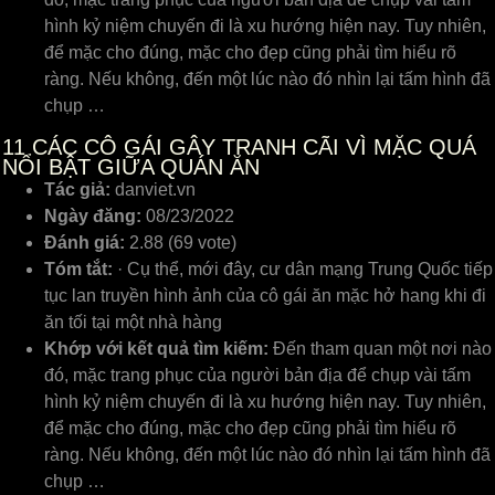
hình kỷ niệm chuyến đi là xu hướng hiện nay. Tuy nhiên,
để mặc cho đúng, mặc cho đẹp cũng phải tìm hiểu rõ
ràng. Nếu không, đến một lúc nào đó nhìn lại tấm hình đã
chụp …
11
CÁC CÔ GÁI GÂY TRANH CÃI VÌ MẶC QUÁ
NỔI BẬT GIỮA QUÁN ĂN
Tác giả:
danviet.vn
Ngày đăng:
08/23/2022
Đánh giá:
2.88 (69 vote)
Tóm tắt:
· Cụ thể, mới đây, cư dân mạng Trung Quốc tiếp
tục lan truyền hình ảnh của cô gái ăn mặc hở hang khi đi
ăn tối tại một nhà hàng
Khớp với kết quả tìm kiếm:
Đến tham quan một nơi nào
đó, mặc trang phục của người bản địa để chụp vài tấm
hình kỷ niệm chuyến đi là xu hướng hiện nay. Tuy nhiên,
để mặc cho đúng, mặc cho đẹp cũng phải tìm hiểu rõ
ràng. Nếu không, đến một lúc nào đó nhìn lại tấm hình đã
chụp …