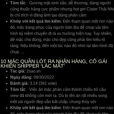
Tóm tắt:
· Gương mặt xinh xắn, dễ thương, dáng người
cũng thuộc hàng cực phẩm nhưng hot girl Claier Thải Nhi
bị chỉ trích vì đăng ảnh tạo dáng phản cảm
Khớp với kết quả tìm kiếm:
Đến tham quan một nơi nào
đó, mặc trang phục của người bản địa để chụp vài tấm
hình kỷ niệm chuyến đi là xu hướng hiện nay. Tuy nhiên,
để mặc cho đúng, mặc cho đẹp cũng phải tìm hiểu rõ
ràng. Nếu không, đến một lúc nào đó nhìn lại tấm hình đã
chụp …
10
MẶC QUẦN LÓT RA NHẬN HÀNG, CÔ GÁI
KHIẾN SHIPPER ‘LÁC MẮT’
Tác giả:
2sao.vn
Ngày đăng:
08/30/2022
Đánh giá:
3.14 (391 vote)
Tóm tắt:
· Việc ăn mặc phản cảm thành chiêu trò câu
view đã không còn mới lạ. Dù bị lên án rất nhiều song
một vài người đẹp vẫn bất chấp, chung thủy với
Khớp với kết quả tìm kiếm:
Đến tham quan một nơi nào
đó, mặc trang phục của người bản địa để chụp vài tấm