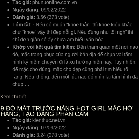
Tác giả:
phunuonline.com.vn
Ngày đăng:
09/02/2022
Đánh giá:
3.56 (373 vote)
Tóm tắt:
· Nếu cô muốn “khoe thân” thì khoe kiểu khác,
chứ “khoe” vậy thì đẹp nỗi gì. Nếu đúng như tôi nghĩ thì
chỉ đơn giản cô ấy chưa am hiểu văn hóa
Khớp với kết quả tìm kiếm:
Đến tham quan một nơi nào
đó, mặc trang phục của người bản địa để chụp vài tấm
hình kỷ niệm chuyến đi là xu hướng hiện nay. Tuy nhiên,
để mặc cho đúng, mặc cho đẹp cũng phải tìm hiểu rõ
ràng. Nếu không, đến một lúc nào đó nhìn lại tấm hình đã
chụp …
Xem chi tiết
9
ĐỎ MẶT TRƯỚC NÀNG HOT GIRL MẶC HỞ
HANG, TẠO DÁNG PHẢN CẢM
Tác giả:
kienthuc.net.vn
Ngày đăng:
07/09/2022
Đánh giá:
3.24 (278 vote)