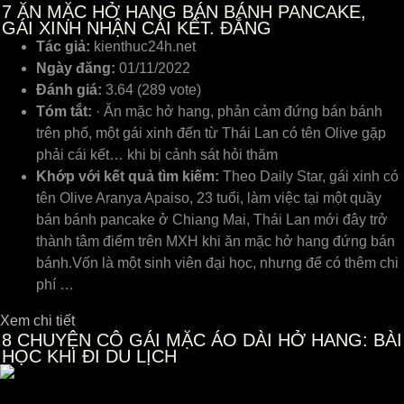
7
ĂN MẶC HỞ HANG BÁN BÁNH PANCAKE,
GÁI XINH NHẬN CÁI KẾT. ĐẮNG
Tác giả:
kienthuc24h.net
Ngày đăng:
01/11/2022
Đánh giá:
3.64 (289 vote)
Tóm tắt:
· Ăn mặc hở hang, phản cảm đứng bán bánh
trên phố, một gái xinh đến từ Thái Lan có tên Olive gặp
phải cái kết… khi bị cảnh sát hỏi thăm
Khớp với kết quả tìm kiếm:
Theo Daily Star, gái xinh có
tên Olive Aranya Apaiso, 23 tuổi, làm việc tại một quầy
bán bánh pancake ở Chiang Mai, Thái Lan mới đây trở
thành tâm điểm trên MXH khi ăn mặc hở hang đứng bán
bánh.Vốn là một sinh viên đại học, nhưng để có thêm chi
phí …
Xem chi tiết
8
CHUYỆN CÔ GÁI MẶC ÁO DÀI HỞ HANG: BÀI
HỌC KHI ĐI DU LỊCH