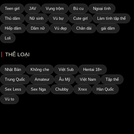
Teen girl
JAV
Vụng trộm
Bú cu
Ngoại tình
Thủ dâm
Nữ sinh
Vú bự
Cute girl
Làm tình tập thể
Hiếp dâm
Dâm nữ
Vú đẹp
Chân dài
gái dâm
Loli
THỂ LOẠI
Nhật Bản
Không che
Việt Sub
Hentai 18+
Trung Quốc
Amateur
Âu Mỹ
Việt Nam
Tập thể
Sex Less
Sex Nga
Chubby
Xnxx
Hàn Quốc
Vú to