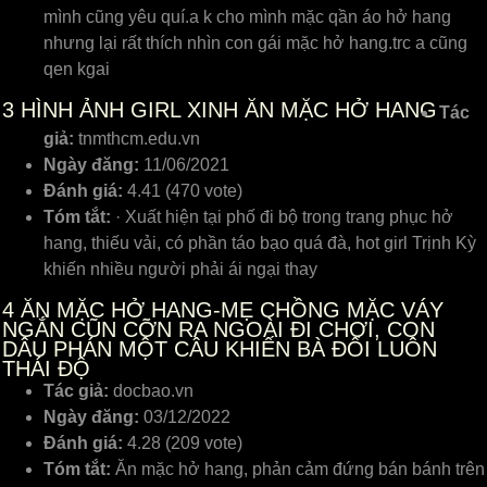
mình cũng yêu quí.a k cho mình mặc qần áo hở hang
nhưng lại rất thích nhìn con gái mặc hở hang.trc a cũng
qen kgai
3
HÌNH ẢNH GIRL XINH ĂN MẶC HỞ HANG
Tác
giả:
tnmthcm.edu.vn
Ngày đăng:
11/06/2021
Đánh giá:
4.41 (470 vote)
Tóm tắt:
· Xuất hiện tại phố đi bộ trong trang phục hở
hang, thiếu vải, có phần táo bạo quá đà, hot girl Trịnh Kỳ
khiến nhiều người phải ái ngại thay
4
ĂN MẶC HỞ HANG-MẸ CHỒNG MẶC VÁY
NGẮN CŨN CỠN RA NGOÀI ĐI CHƠI, CON
DÂU PHÁN MỘT CÂU KHIẾN BÀ ĐỔI LUÔN
THÁI ĐỘ
Tác giả:
docbao.vn
Ngày đăng:
03/12/2022
Đánh giá:
4.28 (209 vote)
Tóm tắt:
Ăn mặc hở hang, phản cảm đứng bán bánh trên