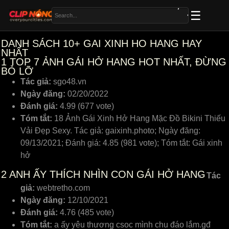
DANH SÁCH 10+ GAI XINH HO HANG HAY
NHẤT
1
TOP 7 ẢNH GÁI HỞ HANG HOT NHẤT, ĐỪNG
BỎ LỠ
Tác giả:
sgo48.vn
Ngày đăng:
02/20/2022
Đánh giá:
4.99 (677 vote)
Tóm tắt:
18 Ảnh Gái Xinh Hở Hang Mặc Đồ Bikini Thiếu
Vải Đẹp Sexy. Tác giả: gaixinh.photo; Ngày đăng:
09/13/2021; Đánh giá: 4.85 (981 vote); Tóm tắt: Gái xinh
hở
2
ANH ẤY THÍCH NHÌN CON GÁI HỞ HANG
Tác
giả:
webtretho.com
Ngày đăng:
12/10/2021
Đánh giá:
4.76 (485 vote)
Tóm tắt:
a ấy yêu thương csoc mình chu đáo lắm.gđ