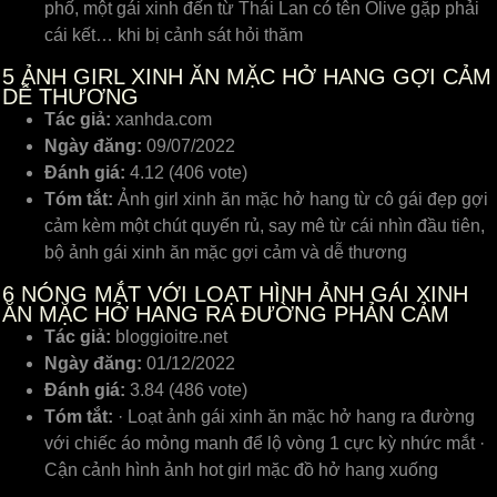
phố, một gái xinh đến từ Thái Lan có tên Olive gặp phải
cái kết… khi bị cảnh sát hỏi thăm
5
ẢNH GIRL XINH ĂN MẶC HỞ HANG GỢI CẢM
DỄ THƯƠNG
Tác giả:
xanhda.com
Ngày đăng:
09/07/2022
Đánh giá:
4.12 (406 vote)
Tóm tắt:
Ảnh girl xinh ăn mặc hở hang từ cô gái đẹp gợi
cảm kèm một chút quyến rủ, say mê từ cái nhìn đầu tiên,
bộ ảnh gái xinh ăn mặc gợi cảm và dễ thương
6
NÓNG MẮT VỚI LOẠT HÌNH ẢNH GÁI XINH
ĂN MẶC HỞ HANG RA ĐƯỜNG PHẢN CẢM
Tác giả:
bloggioitre.net
Ngày đăng:
01/12/2022
Đánh giá:
3.84 (486 vote)
Tóm tắt:
· Loạt ảnh gái xinh ăn mặc hở hang ra đường
với chiếc áo mỏng manh để lộ vòng 1 cực kỳ nhức mắt ·
Cận cảnh hình ảnh hot girl mặc đồ hở hang xuống