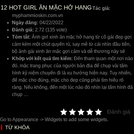
12
HOT GIRL ĂN MẶC HỞ HANG
Tác giả:
myphammioskin.com.vn
Ngày đăng:
04/22/2022
Đánh giá:
2.72 (135 vote)
Tóm tắt:
Ảnh girl xinh ăn mặc hở hang từ cô gái đẹp gợi
cảm kèm một chút quyến rủ, say mê từ cái nhìn đầu tiên,
bộ ảnh gái xinh ăn mặc gợi cảm và dễ thương này sẽ
Khớp với kết quả tìm kiếm:
Đến tham quan một nơi nào
đó, mặc trang phục của người bản địa để chụp vài tấm
hình kỷ niệm chuyến đi là xu hướng hiện nay. Tuy nhiên,
để mặc cho đúng, mặc cho đẹp cũng phải tìm hiểu rõ
ràng. Nếu không, đến một lúc nào đó nhìn lại tấm hình đã
chụp …
Đánh giá
Go to Appearance -> Widgets to add some widgets.
TỪ KHÓA