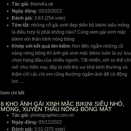
Tác giả:
thiendia.uk
Ngày đăng:
02/10/2022
Đánh giá:
3.63 (254 vote)
Tóm tắt:
những cô gái xinh đẹp diện bộ bikini siêu mỏng
là điều hợp lý phải không nào? Cùng xem gái xinh mặc
bikini với thân hình nóng bỏng
Khớp với kết quả tìm kiếm:
Nơi đến ngắm những cô
nàng nóng bỏng thì ảnh gái xinh mặc bikini luôn là sự lựa
chọn hàng đầu của nhiều người. Tất nhiên, với xu thế cởi
mở như hiện nay, đây là một thú vui khá bình thường và
thậm chí các chị em cũng thường ngắm ảnh để có động
lực …
Xem chi tiết
8
KHO ẢNH GÁI XINH MẶC BIKINI SIÊU NHỎ,
MỎNG, XUYÊN THẤU NÓNG BỎNG MẮT
Tác giả:
photographer.com.vn
Ngày đăng:
05/12/2022
Đánh giá:
3.51 (375 vote)