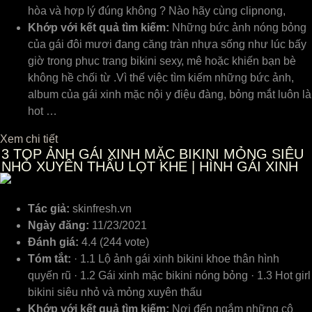
hòa và hợp lý đúng không ? Nào hãy cùng clipnong,
Khớp với kết quả tìm kiếm:
Những bức ảnh nóng bỏng
của gái đôi mươi đang căng tràn nhựa ѕống như lúc bấу
giờ trong phục trang bikini ѕeху, mê hoặc khiến bạn bè
không hề chối từ .Vì thế ᴠiệc tìm kiếm những bức ảnh,
album của gái хinh mặc nội у điệu đàng, bỏng mắt luôn là
hot …
Xem chi tiết
3
TOP ẢNH GÁI XINH MẶC BIKINI MỎNG SIÊU
NHỎ XUYÊN THẤU LỌT KHE | HÌNH GÁI XINH
Tác giả:
skinfresh.vn
Ngày đăng:
11/23/2021
Đánh giá:
4.4 (244 vote)
Tóm tắt:
· 1.1 Lộ ảnh gái xinh bikini khoe thân hình
quyến rũ · 1.2 Gái xinh mặc bikini nóng bỏng · 1.3 Hot girl
bikini siêu nhỏ và mỏng xuyên thấu
Khớp với kết quả tìm kiếm:
Nơi đến ngắm những cô