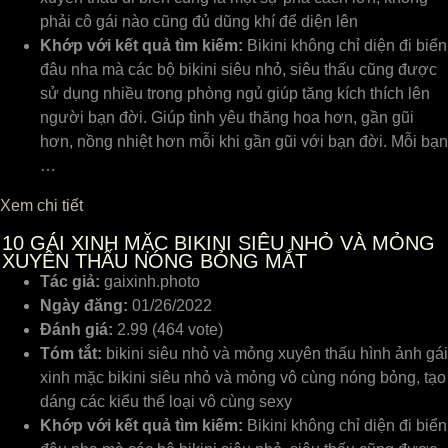
phải cô gái nào cũng đủ dũng khí để diện lên
Khớp với kết quả tìm kiếm:
Bikini không chỉ diện đi biển
đâu nha mà các bộ bikini siêu nhỏ, siêu thấu cũng được
sử dụng nhiều trong phòng ngủ giúp tăng kích thích lên
người bạn đời. Giúp tình yêu thăng hoa hơn, gần gũi
hơn, nồng nhiệt hơn mỗi khi gần gũi với bạn đời. Mỗi bạn
…
Xem chi tiết
10
GÁI XINH MẶC BIKINI SIÊU NHỎ VÀ MỎNG
XUYÊN THẤU NÓNG BỎNG MẮT
Tác giả:
gaixinh.photo
Ngày đăng:
01/26/2022
Đánh giá:
2.99 (464 vote)
Tóm tắt:
bikini siêu nhỏ và mỏng xuyên thấu hình ảnh gái
xinh mặc bikini siêu nhỏ và mỏng vô cùng nóng bỏng, tạo
dáng các kiểu thể loại vô cùng sexy
Khớp với kết quả tìm kiếm:
Bikini không chỉ diện đi biển