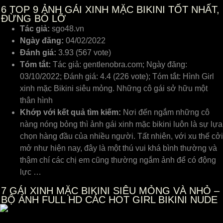
6
TOP 9 ẢNH GÁI XINH MẶC BIKINI TỐT NHẤT,
ĐỪNG BỎ LỠ
Tác giả:
sgo48.vn
Ngày đăng:
04/02/2022
Đánh giá:
3.93 (567 vote)
Tóm tắt:
Tác giả: gentlenobra.com; Ngày đăng:
03/10/2022; Đánh giá: 4.4 (226 vote); Tóm tắt: Hình Girl
xinh mặc Bikini siêu mỏng. Những cô gái sở hữu một
thân hình
Khớp với kết quả tìm kiếm:
Nơi đến ngắm những cô
nàng nóng bỏng thì ảnh gái xinh mặc bikini luôn là sự lựa
chọn hàng đầu của nhiều người. Tất nhiên, với xu thế cởi
mở như hiện nay, đây là một thú vui khá bình thường và
thậm chí các chị em cũng thường ngắm ảnh để có động
lực …
7
GÁI XINH MẶC BIKINI SIÊU MỎNG VÀ NHỎ –
BỘ ẢNH FULL HD CÁC HOT GIRL BIKINI NUDE