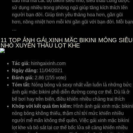
đâu nha mà các bộ bikini siêu nhỏ, siêu thấu cũng được
sử dụng nhiều trong phòng ngủ giúp tăng kích thích lên
người bạn đời. Giúp tình yêu thăng hoa hơn, gần gũi
hơn, nồng nhiệt hơn mỗi khi gần gũi với bạn đời. Mỗi bạn
…
11
TOP ẢNH GÁI XINH MẶC BIKINI MỎNG SIÊU
NHỎ XUYÊN THẤU LỌT KHE
Tác giả:
hinhgaixinh.com
Ngày đăng:
11/04/2021
Đánh giá:
2.86 (155 vote)
Tóm tắt:
Nóng bỏng và sexy nhất vẫn luôn là những bức
ảnh gái mặc bikini phô diễn đường cong cơ thể. Dù là ở
bể bơi hay trên biển, điều khiến nhiều chàng trai thích
Khớp với kết quả tìm kiếm:
Hình ảnh gái xinh mặc bikini
nóng bóng không thiếu, thậm chí tới mức khiến nhiều
người mê mẩn không thể quên. Việc gái xinh mặc bikini
lọt khe và bó sát lại cơ thể bốc lửa sẽ càng khiến nhiều