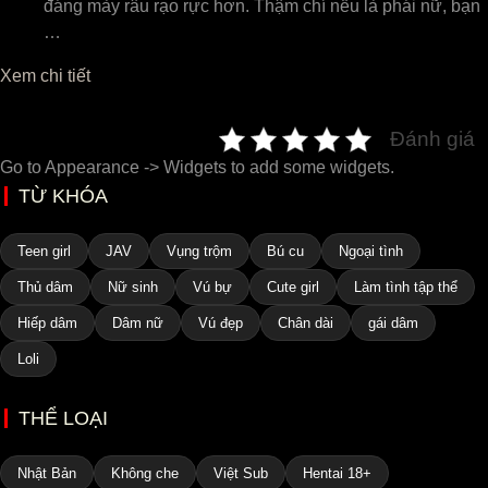
đáng mày râu rạo rực hơn. Thậm chí nếu là phái nữ, bạn
…
Xem chi tiết
Đánh giá
Go to Appearance -> Widgets to add some widgets.
TỪ KHÓA
Teen girl
JAV
Vụng trộm
Bú cu
Ngoại tình
Thủ dâm
Nữ sinh
Vú bự
Cute girl
Làm tình tập thể
Hiếp dâm
Dâm nữ
Vú đẹp
Chân dài
gái dâm
Loli
THỂ LOẠI
Nhật Bản
Không che
Việt Sub
Hentai 18+