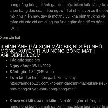
nàng nóng bỏng thì ảnh gái xinh mặc bikini luôn là sự lựa
chọn hàng đầu của nhiều người. Tất nhiên, với xu thế cởi
mở như hiện nay, đây là một thú vui khá bình thường và
thậm chí các chị em cũng thường ngắm ảnh để có động
lực …
Xem chi tiết
4
HÌNH ẢNH GÁI XINH MẶC BIKINI SIÊU NHỎ,
MỎNG, XUYÊN THẤU NÓNG BỎNG MẮT |
ANHDEP123.COM
Tác giả:
sgbb.pro
Ngày đăng:
05/11/2022
Đánh giá:
4.32 (345 vote)
Tóm tắt:
Tải hình nền gái bikini tại đây:
https://anhdep123.com/kho-anh-gai-xinh-mac-bikini-sieu-
nho-mong-xuyen-thau-nong-bong-mat/
————————————————
Khớp với kết quả tìm kiếm:
Nơi đến ngắm những cô
nàng nóng bỏng thì ảnh gái xinh mặc bikini luôn là sự lựa