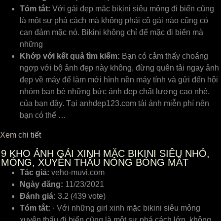
Tóm tắt:
Với gái đẹp mặc bikini siêu mỏng đi biển cũng
là một sự phá cách mà không phải cô gái nào cũng có
can đảm mặc nó. Bikini không chỉ để mặc đi biển mà
những
Khớp với kết quả tìm kiếm:
Bạn có cảm thấy choáng
ngợp với bộ ảnh đẹp này không, đừng quên tải ngay ảnh
đẹp về máy để làm mới hình nền máy tính và gửi đến hội
nhóm bạn bè những bức ảnh đẹp chất lượng cao nhé.
của bạn đây. Tại anhdep123.com tải ảnh miễn phí nên
bạn có thể …
Xem chi tiết
9
KHO ẢNH GÁI XINH MẶC BIKINI SIÊU NHỎ,
MỎNG, XUYÊN THẤU NÓNG BỎNG MẮT
Tác giả:
veho-muvi.com
Ngày đăng:
11/23/2021
Đánh giá:
3.2 (439 vote)
Tóm tắt:
· Với những girl xinh mặc bikini siêu mỏng
xuyên thấu đi biển cũng là một sự phá cách lớn, không