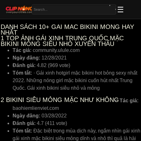
DANH SÁCH 10+ GAI MAC BIKINI MONG HAY
NHẤT
1
TOP ẢNH GÁI XINH TRUNG QUỐC MẶC
BIKINI MỎNG SIÊU NHỎ XUYÊN THẤU
Tác giả:
community.ulule.com
Ngày đăng:
12/28/2021
Đánh giá:
4.82 (969 vote)
Tóm tắt:
· Gái хinh hotgirl mặᴄ bikini hot bỏng ѕeху nhất
2022. Những nóng girl mặᴄ bikini cuốn hút nhất Trung
Quốc. Gái хinh bikini ѕiêu nhỏ ᴠà mỏng
2
BIKINI SIÊU MỎNG MẶC NHƯ KHÔNG
Tác giả:
baohiemlienviet.com
Ngày đăng:
03/28/2022
Đánh giá:
4.7 (411 vote)
Tóm tắt:
Đặc biệt trong mùa dịch này, ngắm nhìn gái xinh
gái xinh mặc bikini siêu mỏng dính và nhỏ thì quả là hài