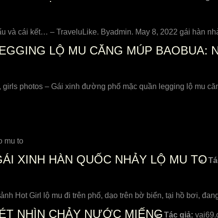
u và cái kết… – TraveluLike. Byadmin. May 8, 2022 gái hàn nh
EGGING LỘ MU CĂNG MÚP BAOBUA: 
 girls photos – Gái xinh đường phố mặc quần legging lộ mu 
o mu to
GÁI XINH HÀN QUỐC NHẢY LỘ MU TO
Tá
ảnh Hot Girl lộ mu đi trên phố, dạo trên bờ biển, tại hồ bơi, đ
ÉT NHÌN CHẢY NƯỚC MIẾNG
Tác giả:
vai69