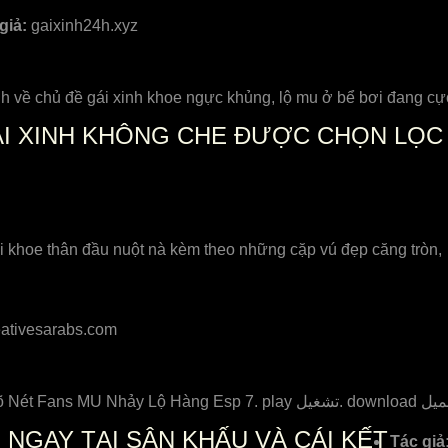
giả:
gaixinh24h.xyz
 về chủ đề gái xinh khoe ngực khủng, lộ mu ở bể bơi đang cự
ÁI XINH KHÔNG CHE ĐƯỢC CHỌN LỌC
i khoe thân đầu nuột nà kèm theo những cặp vú đẹp căng tròn
ativesarabs.com
NGAY TẠI SÂN KHẤU VÀ CÁI KẾT
Tác giả