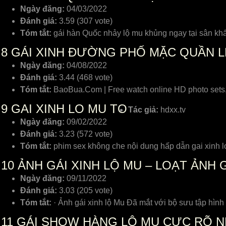
Ngày đăng:
04/03/2022
Đánh giá:
3.59 (307 vote)
Tóm tắt:
gái hàn Quốc nhảy lộ mu khủng ngay tại sân khấ
8
GÁI XINH ĐƯỜNG PHỐ MẶC QUẦN L
Ngày đăng:
04/08/2022
Đánh giá:
3.44 (468 vote)
Tóm tắt:
BaoBua.Com | Free watch online HD photo sets,
9
GAI XINH LO MU TO
Tác giả:
hdxx.tv
Ngày đăng:
09/02/2022
Đánh giá:
3.23 (572 vote)
Tóm tắt:
phim sex không che nội dung hấp dẫn gai xinh l
10
ẢNH GÁI XINH LỘ MU – LOẠT ẢNH 
Ngày đăng:
09/11/2022
Đánh giá:
3.03 (205 vote)
Tóm tắt:
· Ảnh gái xinh lộ Mu Đã mắt với bộ sưu tập hình 
11
GÁI SHOW HÀNG LỘ MU CỰC RÕ N