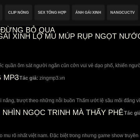
CLIP NÓNG
SEX TỔNG HỢP
ẢNH GÁI XINH
NANGCUCTV
, ĐỪNG BỎ QUA
GÁI XINH LỘ MU MÚP RỤP NGỌT NƯỚ
c quần ôm sát người ngắn củn cởn vui vẻ dạo phố, khiến người
G MP3
Tác giả:
zingmp3.vn
 nắng, trượt theo những nỗi buồn Thấm ướt lệ sầu môi đắng 
N NHÌN NGỌC TRINH MÀ THẤY PHÊ
Tác gi
mu rõ nhất việt nam. Đặc biệt trong nhưng game show truyền h