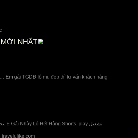
c
 MỚI NHẤT
, … Em gái TGDĐ lộ mu đẹp thì tư vấn khách hàng
Gái Xinh Nhảy Sexy Dane Lộ MU Lọt Khe 4K Rõ Nét Fans MU Nhảy Lộ Hàng Esp 7. play تشغيل. download تحميل. E Gái Nhảy Lộ Hết Hàng Shorts. play تشغيل
:
travelulike.com