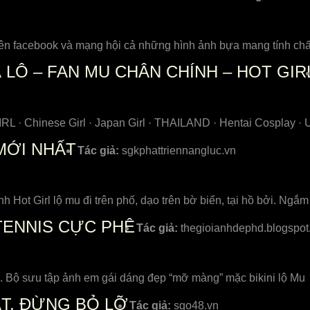
 trên facebook và mạng hội cả những hình ảnh bựa mang tính 
LÔ – FAN MU CHÂN CHÍNH – HOT GIR
L · Chinese Girl · Japan Girl · THAILAND · Hentai Cosplay ·
MỚI NHẤT
Tác giả:
sgkphattriennangluc.vn
h Hot Girl lộ mu đi trên phố, dạo trên bờ biển, tại hồ bởi. Ng
 TENNIS CỰC PHÊ
Tác giả:
thegioianhdephd.blogspo
 X. Bộ sưu tập ảnh em gái dáng đẹp “mỡ màng” mặc bikini lộ Mu
ẤT, ĐỪNG BỎ LỠ
Tác giả:
sgo48.vn