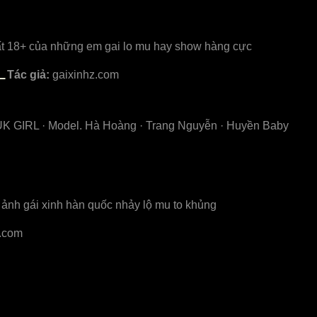
chất 18+ của những em gai lo mu hay show hàng cực
L
Tác giả:
gaixinhz.com
 UK GIRL · Model. Hà Hoàng · Trang Nguyễn · Huyền Baby
ắm ảnh gái xinh hàn quốc nhảy lộ mu to khủng
t.com