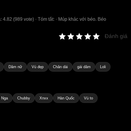
: 4.82 (989 vote) · Tóm tắt: · Múp khác với béo. Béo
Đánh giá
Dâm nữ
Vú đẹp
Chân dài
gái dâm
Loli
 Nga
Chubby
Xnxx
Hàn Quốc
Vú to