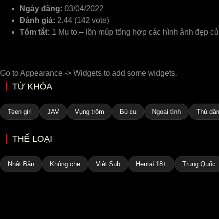
Ngày đăng:
03/04/2022
Đánh giá:
2.44 (142 vote)
Tóm tắt:
1 Mu to – lồn múp tổng hợp các hình ảnh đẹp của 
Go to Appearance -> Widgets to add some widgets.
TỪ KHÓA
Teen girl
JAV
Vụng trộm
Bú cu
Ngoại tình
Thủ dâ
THỂ LOẠI
Nhật Bản
Không che
Việt Sub
Hentai 18+
Trung Quốc