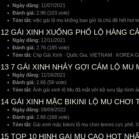
Ngày đăng:
11/07/2021
Đánh giá:
2.96 (103 vote)
Tóm tắt:
việc gái lộ mu không bao giờ là chủ đề hết hot
12
GÁI XINH XUỐNG PHỐ LỘ HÀNG CẢ 
Ngày đăng:
12/11/2021
Đánh giá:
2.76 (185 vote)
Tóm tắt:
Clip Gái Xinh · Quốc Gia. VIETNAM · KOREA GIR
13
7 GÁI XINH NHẢY GỢI CẢM LỘ MU 
Ngày đăng:
11/16/2021
Đánh giá:
2.66 (56 vote)
Tóm tắt:
Ảnh gái xinh lộ Mu đã mắt với bộ sưu tập hình ản
14
GÁI XINH MẶC BIKINI LỘ MU CHƠI
Ngày đăng:
09/09/2022
Đánh giá:
2.66 (168 vote)
Tóm tắt:
Gái xinh mặc bikini lộ mu chơi tennis cực phê.
15
TOP 10 HINH GAI MU CAO HOT NH