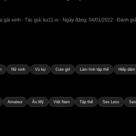
gái xinh · Tác giả: ku11.io · Ngày đăng: 04/01/2022 · Đánh giá
m
Nữ sinh
Vú bự
Cute girl
Làm tình tập thể
Hiếp dâm
Amateur
Âu Mỹ
Việt Nam
Tập thể
Sex Less
Sex