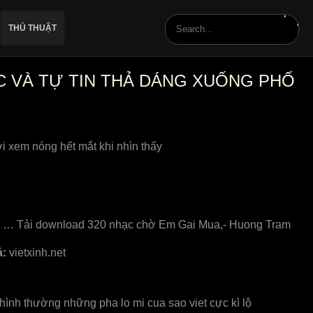
THỦ THUẬT
C VÀ TỰ TIN THẢ DÁNG XUỐNG PHỐ
 xem nóng hết mắt khi nhìn thấy
vì … Tải download 320 nhạc chờ Em Gai Mua,- Huong Tram
ả:
vietxinh.net
ình thường những pha lo mi cua sao viet cực kì lộ