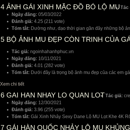
4
ẢNH GÁI XINH MẶC ĐỒ BÓ LỘ MU
Tác 
Ngày đăng:
05/03/2022
Đánh giá:
4.25 (211 vote)
Tóm tắt:
Dường như, dạo thời gian gần đây những bộ ảnh
5
BỘ ẢNH MU ĐẸP CÒN TRINH CỦA G
Tác giả:
ngoinhahanhphuc.vn
Ngày đăng:
10/11/2021
Đánh giá:
4.01 (282 vote)
Tóm tắt:
Dưới đây là trọng bộ ảnh mu đẹp của các em gá
Xem chi tiết
6
GAI HAN NHAY LO QUAN LOT
Tác giả:
cre
Ngày đăng:
12/30/2021
Đánh giá:
3.96 (255 vote)
Tóm tắt:
7
GÁI HÀN QUỐC NHẢY LỘ MU KHỦNG 