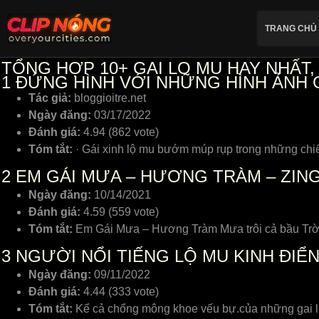
TRANG CHỦ
TỔNG HỢP 10+ GAI LO MU HAY NHẤT
1
ĐỨNG HÌNH VỚI NHỮNG HÌNH ẢNH 
Tác giả:
bloggioitre.net
Ngày đăng:
03/17/2022
Đánh giá:
4.94 (862 vote)
Tóm tắt:
· Gái xinh lộ mu bướm múp rụp trong những chiế
2
EM GÁI MƯA – HƯƠNG TRÀM – ZIN
Ngày đăng:
10/14/2021
Đánh giá:
4.59 (559 vote)
Tóm tắt:
Em Gái Mưa – Hương Tràm Mưa trôi cả bầu Trời
3
NGƯỜI NỔI TIẾNG LỘ MU KINH ĐIỂ
Ngày đăng:
09/11/2022
Đánh giá:
4.44 (333 vote)
Tóm tắt:
Kể cả chổng mông khoe vếu bự.của những gai lo 