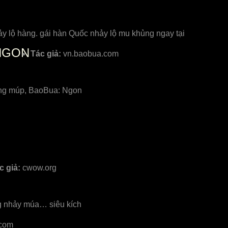
ảy lộ hàng. gái hàn Quốc nhảy lộ mu khủng ngay tại
NGON
Tác giả:
vn.baobua.com
căng múp, BaoBua: Ngon
c giả:
cwow.org
ang nhảy múa… siêu kích
.com