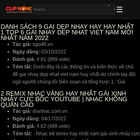
DANH SÁCH 9 GAI DEP NHAY HAY HAY NHẤT
1
TOP 6 GAI NHAY DEP NHAT VIET NAM MỚI
NHẤT NĂM 2022
Tác giả:
sgo48.vn
Ngày đăng:
03/10/2022
Đánh giá:
4.81 (899 vote)
Tóm tắt:
Dưới đây là các thông tin và kiến thức về chủ
đề gai nhay dep nhat viet nam hay nhất do chính tay đội
ngũ sgo48 chúng tôi biên soạn và tổng hợp: 1. ‘Gái
2
REMIX NHẠC VÀNG HAY NHẤT GÁI XINH
NHẢY CỰC BỐC YOUTUBE | NHẠC KHÔNG
QUẢN CÁO
Tác giả:
dianhac.com.vn
Ngày đăng:
04/17/2022
Đánh giá:
4.62 (488 vote)
Tóm tắt:
· Nhạc trẻ remix hay nhất năm gái xinh nhảy cực