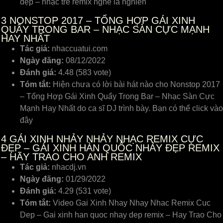
đẹp – nhạc trẻ remix nghe là nghiền
3
NONSTOP 2017 – TỔNG HỢP GÁI XINH
QUẨY TRONG BAR – NHẠC SÀN CỰC MẠNH
HAY NHẤT
Tác giả:
nhaccuatui.com
Ngày đăng:
08/12/2022
Đánh giá:
4.48 (583 vote)
Tóm tắt:
Hiện chưa có lời bài hát nào cho Nonstop 2017
– Tổng Hợp Gái Xinh Quẩy Trong Bar – Nhạc Sàn Cực
Mạnh Hay Nhất do ca sĩ DJ trình bày. Bạn có thể click vào
đây
4
GÁI XINH NHẢY NHẢY NHẠC REMIX CỰC
ĐẸP – GÁI XINH HÀN QUỐC NHẢY ĐẸP REMIX
– HÃY TRAO CHO ANH REMIX
Tác giả:
nhacdj.vn
Ngày đăng:
01/29/2022
Đánh giá:
4.29 (531 vote)
Tóm tắt:
Video Gai Xinh Nhay Nhay Nhac Remix Cuc
Dep – Gai xinh han quoc nhay dep remix – Hay Trao Cho