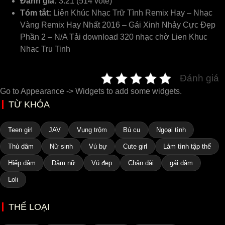
Đánh giá:
3.21 (514 vote)
Tóm tắt:
Liên Khúc Nhạc Trữ Tình Remix Hay – Nhạc
Vàng Remix Hay Nhất 2016 – Gái Xinh Nhảy Cực Đẹp
Phần 2 – N/A Tải download 320 nhạc chờ Lien Khuc
Nhac Tru Tinh
Đánh giá
Go to Appearance -> Widgets to add some widgets.
TỪ KHÓA
Teen girl
JAV
Vụng trộm
Bú cu
Ngoại tình
Thủ dâm
Nữ sinh
Vú bự
Cute girl
Làm tình tập thể
Hiếp dâm
Dâm nữ
Vú đẹp
Chân dài
gái dâm
Loli
THỂ LOẠI