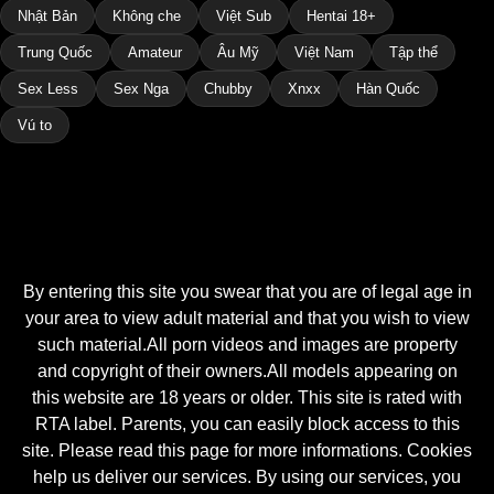
Nhật Bản
Không che
Việt Sub
Hentai 18+
Trung Quốc
Amateur
Âu Mỹ
Việt Nam
Tập thể
Sex Less
Sex Nga
Chubby
Xnxx
Hàn Quốc
Vú to
By entering this site you swear that you are of legal age in
your area to view adult material and that you wish to view
such material.All porn videos and images are property
and copyright of their owners.All models appearing on
this website are 18 years or older. This site is rated with
RTA label. Parents, you can easily block access to this
site. Please read this page for more informations. Cookies
help us deliver our services. By using our services, you