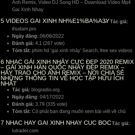
Anh Remix, Video DJ Song HD – Download Video Mp4
Gai Xinh Nhay
5
VIDEOS GAI XINH NH%E1%BA%A3Y
Tác giả:
thudam.pro
Ngày đăng:
06/06/2022
Đánh giá:
4.1 (267 vote)
Tóm tắt:
phim hd ‘gai xinh nhảy’ Search, free sex videos
6
NHẠC GÁI XINH NHẢY CỰC ĐẸP 2020 REMIX
– GÁI XINH HÀN QUỐC NHẢY ĐẸP REMIX –
HÃY TRAO CHO ANH REMIX – NƠI CHIA SẺ
NHỮNG THÔNG TIN VỀ HỌC TẬP HỮU ÍCH
NHẤT
Tác giả:
blogradio.org
Ngày đăng:
04/17/2022
Đánh giá:
3.79 (335 vote)
Tóm tắt:
Có phải bạn đang muốn xem bài viết về chủ
7
NHAC HAY GAI XINH NHAY CUC BOC
Tác giả:
lutrader.com