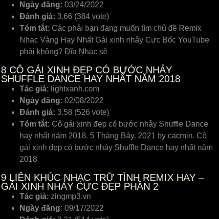
Ngày đăng:
03/24/2022
Đánh giá:
3.66 (384 vote)
Tóm tắt:
Các phải bạn đang muốn tìm chủ đề Remix
Nhạc Vàng Hay Nhất Gái xinh nhảy Cực Bốc YouTube
phải không? Đĩa Nhạc sẽ
8
CÔ GÁI XINH ĐẸP CÓ BƯỚC NHẢY
SHUFFLE DANCE HAY NHẤT NĂM 2018
Tác giả:
lightxanh.com
Ngày đăng:
02/08/2022
Đánh giá:
3.58 (526 vote)
Tóm tắt:
Cô gái xinh đẹp có bước nhảy Shuffle Dance
hay nhất năm 2018. 5 Tháng Bảy, 2021 by cacmin. Cô
gái xinh đẹp có bước nhảy Shuffle Dance hay nhất năm
2018
9
LIÊN KHÚC NHẠC TRỮ TÌNH REMIX HAY –
GÁI XINH NHẢY CỰC ĐẸP PHẦN 2
Tác giả:
zingmp3.vn
Ngày đăng:
09/17/2022