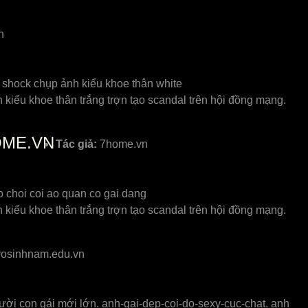
n
c shock chụp ảnh kiểu khoe thân white
kiểu khoe thân trắng trợn tạo scandal trên hội đồng mạng.
OME.VN
Tác giả:
7home.vn
o choi coi ao quan co gai dang
kiểu khoe thân trắng trợn tạo scandal trên hội đồng mạng.
osinhnam.edu.vn
i con gái mới lớn. anh-gai-dep-coi-do-sexy-cuc-chat. anh