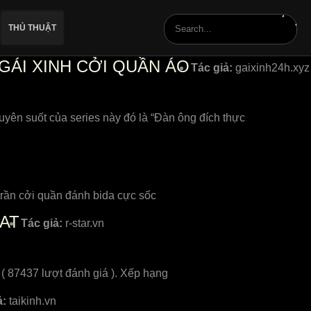
THỦ THUẬT
GÁI XINH CỞI QUẦN ÁO
Tác giả:
gaixinh24h.xyz
uyên suốt của series này đó là “Đàn ông đích thực
trần cởi quần đánh bida cực sốc
HAT
Tác giả:
r-star.vn
( 87437 lượt đánh giá ). Xếp hạng
ả:
taikinh.vn