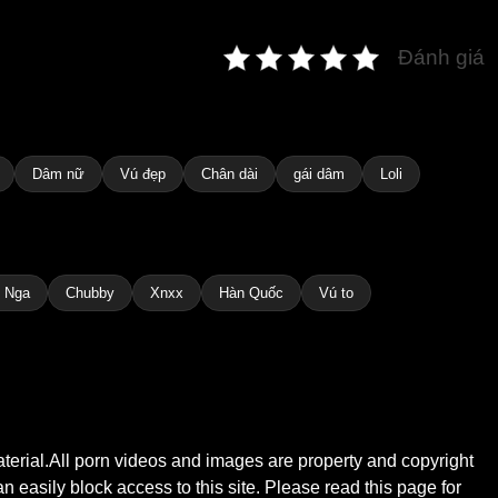
Đánh giá
Dâm nữ
Vú đẹp
Chân dài
gái dâm
Loli
 Nga
Chubby
Xnxx
Hàn Quốc
Vú to
material.All porn videos and images are property and copyright
n easily block access to this site. Please read this page for