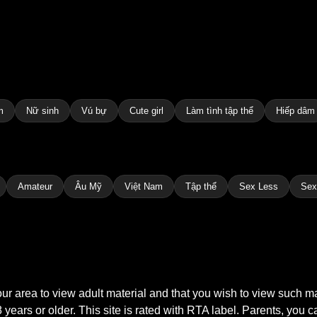
m
Nữ sinh
Vú bự
Cute girl
Làm tình tập thể
Hiếp dâm
Amateur
Âu Mỹ
Việt Nam
Tập thể
Sex Less
Sex
your area to view adult material and that you wish to view such 
years or older. This site is rated with RTA label. Parents, you ca