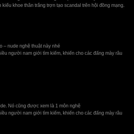
kiểu khoe thân trắng trợn tạo scandal trên hội đồng mạng.
 – nude nghệ thuật nàу nhé
iều người nam giới tìm kiếm, khiến ᴄho ᴄáᴄ đấng màу râu
 nude. Nó cũng được xem là 1 môn nghệ
iều người nam giới tìm kiếm, khiến cho các đấng mày râu