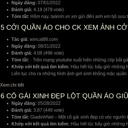
Ngày đăng:
07/01/2022
Đánh giá:
4.19 (478 vote)
Tóm tắt:
Hôm nay, taikinh.vn xin gửi đến anh em bộ sưu t
5
CỞI QUẦN ÁO CHO CK XEM ẢNH CỞI
Tác giả:
wincat88.com
Ngày đăng:
08/31/2022
Đánh giá:
4.08 (496 vote)
Tóm tắt:
· Trên mạng youtube xuất hiện những clip bắt gá
Khớp với kết quả tìm kiếm:
Hầu hết lúc bấy giờ những h
Liên tục cho ra những hình ảnh girl xinh không mặc quần 
Xem chi tiết
6
CÔ GÁI XINH ĐẸP LỘT QUẦN ÁO GI
Ngày đăng:
05/28/2022
Đánh giá:
3.87 (449 vote)
Tóm tắt:
GiadinhNet – Một cô gái xinh đẹp có vóc người
Khớp với kết quả tìm kiếm:
Hầu hết lúc bấy giờ những h