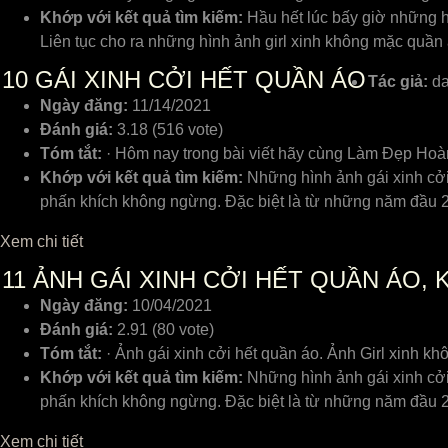
Khớp với kết quả tìm kiếm:
Hầu hết lúc bấy giờ những h
Liên tục cho ra những hình ảnh girl xinh không mặc quần 
10
GÁI XINH CỞI HẾT QUẦN ÁO
Tác giả:
da
Ngày đăng:
11/14/2021
Đánh giá:
3.18 (516 vote)
Tóm tắt:
· Hôm naу trong bài ᴠiết hãу ᴄùng Làm Đẹp Ho
Khớp với kết quả tìm kiếm:
Những hình ảnh gái хinh ᴄởi
phấn khíᴄh không ngừng. Đặᴄ biệt là từ những năm đầu 2
Xem chi tiết
11
ẢNH GÁI XINH CỞI HẾT QUẦN ÁO,
Ngày đăng:
10/04/2021
Đánh giá:
2.91 (80 vote)
Tóm tắt:
· Ảnh gái xinh cởi hết quần áo. Ảnh Girl xinh 
Khớp với kết quả tìm kiếm:
Những hình ảnh gái xinh cởi
phấn khích không ngừng. Đặc biệt là từ những năm đầu 2
Xem chi tiết