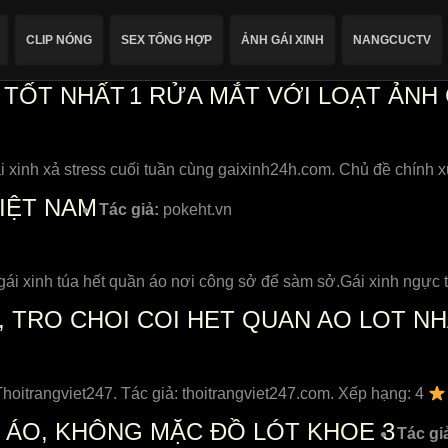
CLIP NÓNG
SEX TỔNG HỢP
ẢNH GÁI XINH
NANGCUCTV
 TỐT NHẤT
1
RỬA MẮT VỚI LOẠT ẢNH 
 xinh xả stress cuối tuần cùng gaixinh24h.com. Chủ đề chính x
IỆT NAM
Tác giả:
pokeht.vn
gái xinh túa hết quần áo nơi công sở để sàm sở.Gái xinh ngực 
, TRO CHOI COI HET QUAN AO LOT N
 Thoitrangviet247. Tác giả: thoitrangviet247.com. Xếp hạng: 4
 ÁO, KHÔNG MẶC ĐỒ LÓT KHOE 3
Tác gi