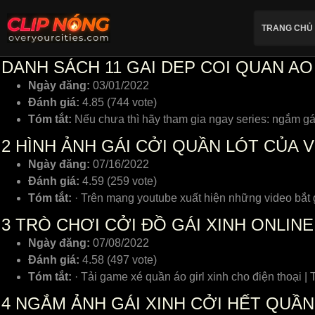
TRANG CHỦ
DANH SÁCH 11 GAI DEP COI QUAN AO
Ngày đăng:
03/01/2022
Đánh giá:
4.85 (744 vote)
Tóm tắt:
Nếu chưa thì hãy tham gia ngay series: ngắm gái
2
HÌNH ẢNH GÁI CỞI QUẦN LÓT CỦA V
Ngày đăng:
07/16/2022
Đánh giá:
4.59 (259 vote)
Tóm tắt:
· Trên mạng youtube xuất hiện những video bắt 
3
TRÒ CHƠI CỞI ĐỒ GÁI XINH ONLINE
Ngày đăng:
07/08/2022
Đánh giá:
4.58 (497 vote)
Tóm tắt:
· Tải game xé quần áo girl xinh cho điện thoại |
4
NGẮM ẢNH GÁI XINH CỞI HẾT QUẦN