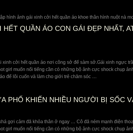
ập hình ảnh gái xinh cởi hết quần áo khoe thân hình nuột nà m
 HẾT QUẦN ÁO CON GÁI ĐẸP NHẤT, A
i xinh cởi hết quần áo nơi công sở để sàm sở.Gái xinh ngực tr
ot girl muốn nổi tiếng cần có những bộ ảnh cực shock chụp ảnh 
áo để lôi cuốn và làm cho giới trẻ chăm sóc …
ỮA PHỐ KHIẾN NHIỀU NGƯỜI BỊ SỐC 
 khá gợi cảm đã khỏa thân ở ngay … Cô đã ném mạnh điện thoại
ot girl muốn nổi tiếng cần có những bộ ảnh cực shock chụp ảnh 