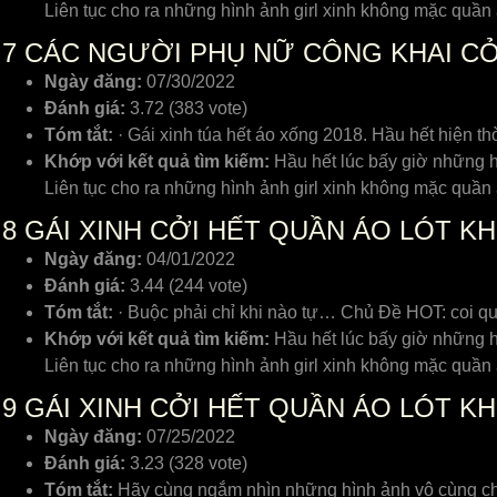
Liên tục cho ra những hình ảnh girl xinh không mặc quần 
7
CÁC NGƯỜI PHỤ NỮ CÔNG KHAI CỞ
Ngày đăng:
07/30/2022
Đánh giá:
3.72 (383 vote)
Tóm tắt:
· Gái xinh túa hết áo xống 2018. Hầu hết hiện t
Khớp với kết quả tìm kiếm:
Hầu hết lúc bấy giờ những h
Liên tục cho ra những hình ảnh girl xinh không mặc quần 
8
GÁI XINH CỞI HẾT QUẦN ÁO LÓT K
Ngày đăng:
04/01/2022
Đánh giá:
3.44 (244 vote)
Tóm tắt:
· Buộc phải chỉ khi nào tự… Chủ Đề HOT: coi qu
Khớp với kết quả tìm kiếm:
Hầu hết lúc bấy giờ những h
Liên tục cho ra những hình ảnh girl xinh không mặc quần 
9
GÁI XINH CỞI HẾT QUẦN ÁO LÓT K
Ngày đăng:
07/25/2022
Đánh giá:
3.23 (328 vote)
Tóm tắt:
Hãy cùng ngắm nhìn những hình ảnh vô cùng châ