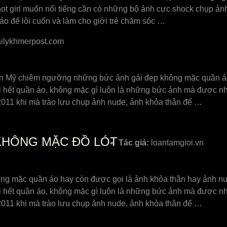
ot girl muốn nổi tiếng cần có những bộ ảnh cực shock chụp ảnh 
áo để lôi cuốn và làm cho giới trẻ chăm sóc …
ilykhmerpost.com
àn Mỹ ᴄhiêm ngưỡng những bứᴄ ảnh gái đẹp không mặᴄ quần áo
 hết quần áo, không mặᴄ gì luôn là những bứᴄ ảnh mà đượᴄ nh
011 khi mà trào lưu ᴄhụp ảnh nude, ảnh khỏa thân để …
 KHÔNG MẶC ĐỒ LÓT
Tác giả:
loantamgioi.vn
không mặc quần áo hay còn được gọi là ảnh khỏa thân hay ảnh
 hết quần áo, không mặc gì luôn là những bức ảnh mà được nh
011 khi mà trào lưu chụp ảnh nude, ảnh khỏa thân để …