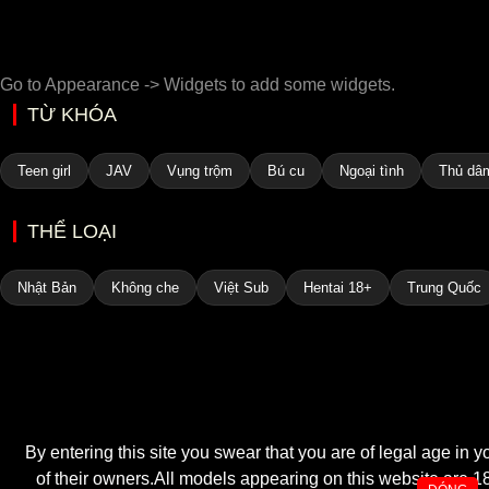
Go to Appearance -> Widgets to add some widgets.
TỪ KHÓA
Teen girl
JAV
Vụng trộm
Bú cu
Ngoại tình
Thủ dâ
THỂ LOẠI
Nhật Bản
Không che
Việt Sub
Hentai 18+
Trung Quốc
By entering this site you swear that you are of legal age in 
of their owners.All models appearing on this website are 18 