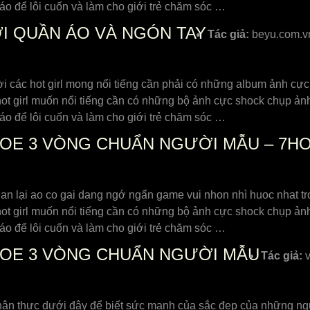
áo để lôi cuốn và làm cho giới trẻ chăm sóc …
I QUẦN ÁO VÀ NGÓN TAY
Tác giả:
beyu.com.v
hời các hot girl mong nổi tiếng cần phải có những album ảnh cự
ot girl muốn nổi tiếng cần có những bộ ảnh cực shock chụp ảnh 
áo để lôi cuốn và làm cho giới trẻ chăm sóc …
HOE 3 VÒNG CHUẨN NGƯỜI MẪU – 7H
an lại ao co gai dang ngớ ngẩn game vui nhon nhì huoc nhat tr
ot girl muốn nổi tiếng cần có những bộ ảnh cực shock chụp ảnh 
áo để lôi cuốn và làm cho giới trẻ chăm sóc …
HOE 3 VÒNG CHUẨN NGƯỜI MẪU
Tác giả:
v
n thực dưới đây để biết sức mạnh của sắc đẹp của những ngườ