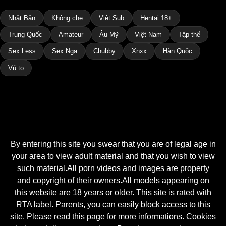
Nhật Bản
Không che
Việt Sub
Hentai 18+
Trung Quốc
Amateur
Âu Mỹ
Việt Nam
Tập thể
Sex Less
Sex Nga
Chubby
Xnxx
Hàn Quốc
Vú to
By entering this site you swear that you are of legal age in
your area to view adult material and that you wish to view
such material.All porn videos and images are property
and copyright of their owners.All models appearing on
this website are 18 years or older. This site is rated with
RTA label. Parents, you can easily block access to this
site. Please read this page for more informations. Cookies