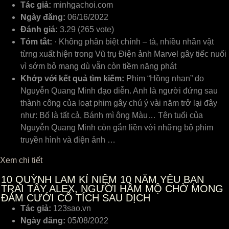
Tác giả:
minhgachoi.com
Ngày đăng:
06/16/2022
Đánh giá:
3.29 (265 vote)
Tóm tắt:
· Không phân biệt chính – tà, nhiều nhân vật
từng xuất hiện trong Vũ trụ Điện ảnh Marvel gây tiếc nuối
vì sớm bỏ mạng dù vẫn còn tiềm năng phát
Khớp với kết quả tìm kiếm:
Phim “Hồng nhan” do
Nguyễn Quang Minh đạo diễn. Anh là người đứng sau
thành công của loạt phim gây chú ý vài năm trở lại đây
như: Bố là tất cả, Bánh mì ông Màu… Tên tuổi của
Nguyễn Quang Minh còn gắn liền với những bộ phim
truyền hình và điện ảnh …
Xem chi tiết
10
QUỲNH LAM KỈ NIỆM 10 NĂM YÊU BẠN
TRAI TÂY ALEX, NGƯỜI HÂM MỘ CHỜ MONG
ĐÁM CƯỚI CỔ TÍCH SAU DỊCH
Tác giả:
123sao.vn
Ngày đăng:
05/08/2022