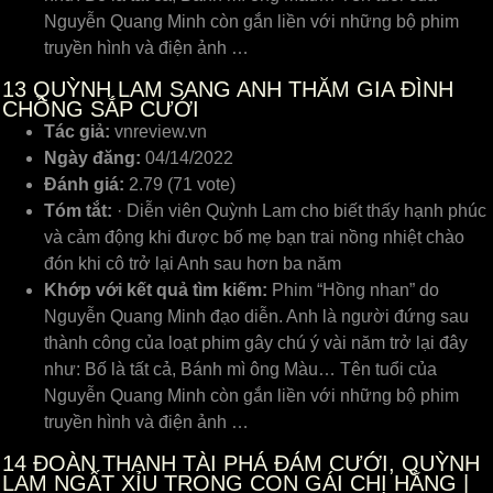
Nguyễn Quang Minh còn gắn liền với những bộ phim
truyền hình và điện ảnh …
13
QUỲNH LAM SANG ANH THĂM GIA ĐÌNH
CHỒNG SẮP CƯỚI
Tác giả:
vnreview.vn
Ngày đăng:
04/14/2022
Đánh giá:
2.79 (71 vote)
Tóm tắt:
· Diễn viên Quỳnh Lam cho biết thấy hạnh phúc
và cảm động khi được bố mẹ bạn trai nồng nhiệt chào
đón khi cô trở lại Anh sau hơn ba năm
Khớp với kết quả tìm kiếm:
Phim “Hồng nhan” do
Nguyễn Quang Minh đạo diễn. Anh là người đứng sau
thành công của loạt phim gây chú ý vài năm trở lại đây
như: Bố là tất cả, Bánh mì ông Màu… Tên tuổi của
Nguyễn Quang Minh còn gắn liền với những bộ phim
truyền hình và điện ảnh …
14
ĐOÀN THANH TÀI PHÁ ĐÁM CƯỚI, QUỲNH
LAM NGẤT XỈU TRONG CON GÁI CHỊ HẰNG |