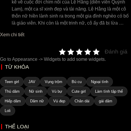
kể về cuộc đời chìm nổi của Lệ Hằng (diễn viên Quỳnh
Lam), một ca sĩ xinh đẹp và tài năng. Lệ Hằng là một cô
thôn nữ hiền lành sinh ra trong một gia đình nghèo có bố
là giáo viên. Khi còn là một trinh nữ, cô ấy đã bị lừa …
Xem chi tiết
Đánh giá
Go to Appearance -> Widgets to add some widgets.
TỪ KHÓA
Teen girl
JAV
Vụng trộm
Bú cu
Ngoại tình
Thủ dâm
Nữ sinh
Vú bự
Cute girl
Làm tình tập thể
Hiếp dâm
Dâm nữ
Vú đẹp
Chân dài
gái dâm
Loli
THỂ LOẠI