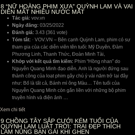
8
“NỮ HOÀNG PHIM XƯA” QUỲNH LAM VÀ VAI
DIỄN MẤT NHIỀU NƯỚC MẮT
Tác giả:
vov.vn
Ngày đăng:
03/25/2022
Đánh giá:
3.43 (361 vote)
Tóm tắt:
· VOV.VN – Bên cạnh Quỳnh Lam, phim có sự
tham gia của các diễn viên tên tuổi: Mỹ Duyên, Đàm
Phương Linh, Thanh Thức, Đoàn Minh Tài,
Khớp với kết quả tìm kiếm:
Phim “Hồng nhan” do
Nguyễn Quang Minh đạo diễn. Anh là người đứng sau
thành công của loạt phim gây chú ý vài năm trở lại đây
như: Bố là tất cả, Bánh mì ông Màu… Tên tuổi của
Nguyễn Quang Minh còn gắn liền với những bộ phim
truyền hình và điện ảnh …
Xem chi tiết
9
CHỒNG TÂY SẮP CƯỚI KÉM TUỔI CỦA
QUỲNH LAM LUẬT TRỜI: TRAI ĐẸP THÍCH
LÀM NŨNG BẠN GÁI KHI GHEN