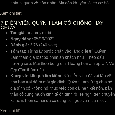
nhìn bi quan về hôn nhân. Má còn khuyên tôi có cơ hội …
Xem chi tiết
7
DIỄN VIÊN QUỲNH LAM CÓ CHỒNG HAY
CHƯA
Tác giả:
hoanmy.mobi
Ngày đăng:
05/19/2022
Đánh giá:
3.76 (240 vote)
Tóm tắt:
Từ ngày bước chân vào làng giải trí, Quỳnh
Lam tham gia loạt bộ phim ăn khách như: Theo dấu
hương xưa, Mãi theo bóng em, Hoàng hôn ấm áp… *. Vẻ
đẹp đằm thắm của
Khớp với kết quả tìm kiếm:
Nữ diễn viên đã vài lần về
nhà bạn trai để ra mắt gia đình, Quỳnh Lam từng chia sẻ
gia đình cô không hối thúc việc con cái nên kết hôn, bản
thân cô cũng muốn kinh tế ổn định rồi sẽ nghĩ đến chuyện
xa hơn, hiện cả hai đã có cùng tích góp và mua một …
Xem chi tiết