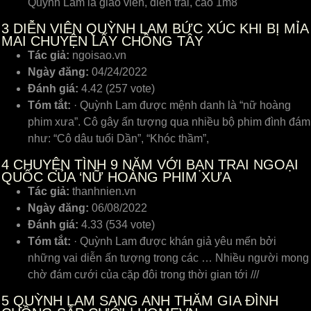
Quỳnh Lam là giáo viên, điển trai, cao 1m8
3
DIỄN VIÊN QUỲNH LAM BỨC XÚC KHI BỊ MỈA
MAI CHUYỆN LẤY CHỒNG TÂY
Tác giả:
ngoisao.vn
Ngày đăng:
04/24/2022
Đánh giá:
4.42 (257 vote)
Tóm tắt:
· Quỳnh Lam được mệnh danh là “nữ hoàng
phim xưa”. Cô gây ấn tượng qua nhiều bộ phim đình đám
như: “Cô dâu tuổi Dần”, “Khóc thầm”,
4
CHUYỆN TÌNH 9 NĂM VỚI BẠN TRAI NGOẠI
QUỐC CỦA ‘NỮ HOÀNG PHIM XƯA
Tác giả:
thanhnien.vn
Ngày đăng:
06/08/2022
Đánh giá:
4.33 (534 vote)
Tóm tắt:
· Quỳnh Lam được khán giả yêu mến bởi
những vai diễn ấn tượng trong các … Nhiều người mong
chờ đám cưới của cặp đôi trong thời gian tới ///
5
QUỲNH LAM SANG ANH THĂM GIA ĐÌNH