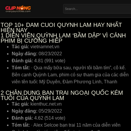
TOP 10+ DAM CUOI QUYNH LAM HAY NHẤT
HIỆN NAY
1
DIỄN VIÊN QUỲNH LAM ‘BẦM DẬP’ VÌ CẢNH
PHIM BỊ CƯỠNG HIẾP
Tác giả:
vietnamnet.vn
Ngày đăng:
08/23/2022
Đánh giá:
4.81 (991 vote)
Tóm tắt:
· Qua mấy bữa sau, người tôi bầm tím”, cô kể.
Bên cạnh Quỳnh Lam, phim có sự tham gia của các diễn
viên tên tuổi: Mỹ Duyên, Đàm Phương Linh, Thanh
2
CHÂN DUNG BẠN TRAI NGOẠI QUỐC KÉM
TUỔI CỦA QUỲNH LAM
Tác giả:
kienthuc.net.vn
Ngày đăng:
05/29/2022
Đánh giá:
4.62 (514 vote)
Tóm tắt:
· Alex Selcoe bạn trai 11 năm của diễn viên