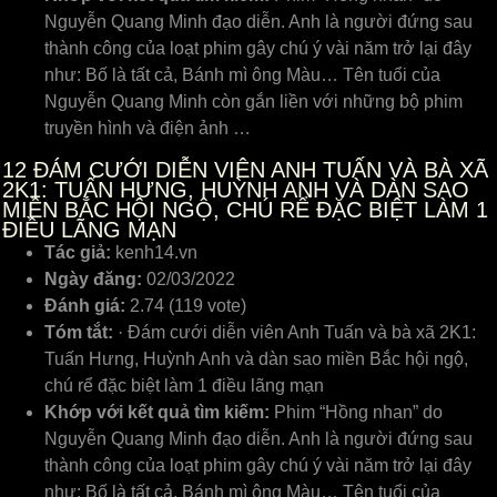
Nguyễn Quang Minh đạo diễn. Anh là người đứng sau
thành công của loạt phim gây chú ý vài năm trở lại đây
như: Bố là tất cả, Bánh mì ông Màu… Tên tuổi của
Nguyễn Quang Minh còn gắn liền với những bộ phim
truyền hình và điện ảnh …
12
ĐÁM CƯỚI DIỄN VIÊN ANH TUẤN VÀ BÀ XÃ
2K1: TUẤN HƯNG, HUỲNH ANH VÀ DÀN SAO
MIỀN BẮC HỘI NGỘ, CHÚ RỂ ĐẶC BIỆT LÀM 1
ĐIỀU LÃNG MẠN
Tác giả:
kenh14.vn
Ngày đăng:
02/03/2022
Đánh giá:
2.74 (119 vote)
Tóm tắt:
· Đám cưới diễn viên Anh Tuấn và bà xã 2K1:
Tuấn Hưng, Huỳnh Anh và dàn sao miền Bắc hội ngộ,
chú rể đặc biệt làm 1 điều lãng mạn
Khớp với kết quả tìm kiếm:
Phim “Hồng nhan” do
Nguyễn Quang Minh đạo diễn. Anh là người đứng sau
thành công của loạt phim gây chú ý vài năm trở lại đây
như: Bố là tất cả, Bánh mì ông Màu… Tên tuổi của