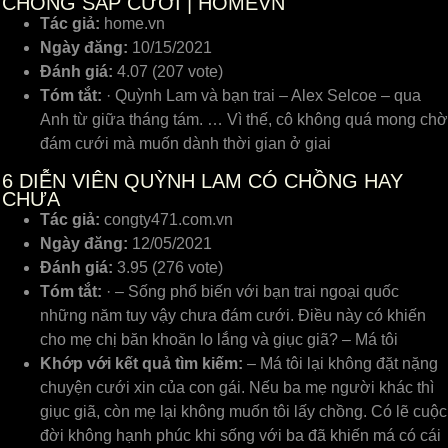
CHỒNG SẮP CƯỚI | HOMEVN
Tác giả:
home.vn
Ngày đăng:
10/15/2021
Đánh giá:
4.07 (207 vote)
Tóm tắt:
· Quỳnh Lam và bạn trai – Alex Selcoe – qua
Anh từ giữa tháng tám. … Vì thế, cô không quá mong chờ
đám cưới mà muốn dành thời gian ở giai
6
DIỄN VIÊN QUỲNH LAM CÓ CHỒNG HAY
CHƯA
Tác giả:
congty471.com.vn
Ngày đăng:
12/05/2021
Đánh giá:
3.95 (276 vote)
Tóm tắt:
· – Sống phổ biến với bạn trai ngoại quốc
những năm tuy vậy chưa đám cưới. Điều này có khiến
cho mẹ chị băn khoăn lo lắng và giục giã? – Má tôi
Khớp với kết quả tìm kiếm:
– Má tôi lại không đặt nặng
chuyện cưới xin của con gái. Nếu ba mẹ người khác thì
giục giã, còn mẹ lại không muốn tôi lấy chồng. Có lẽ cuộc
đời không hạnh phúc khi sống với ba đã khiến má có cái