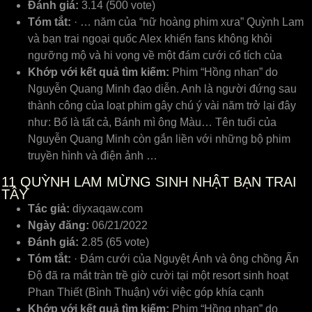
Đánh giá:
3.14 (500 vote)
Tóm tắt:
· … năm của “nữ hoàng phim xưa” Quỳnh Lam
và bạn trai ngoại quốc Alex khiến fans không khỏi
ngưỡng mộ và hi vọng về một đám cưới cổ tích của
Khớp với kết quả tìm kiếm:
Phim “Hồng nhan” do
Nguyễn Quang Minh đạo diễn. Anh là người đứng sau
thành công của loạt phim gây chú ý vài năm trở lại đây
như: Bố là tất cả, Bánh mì ông Màu… Tên tuổi của
Nguyễn Quang Minh còn gắn liền với những bộ phim
truyền hình và điện ảnh …
11
QUỲNH LAM MỪNG SINH NHẬT BẠN TRAI
TÂY
Tác giả:
diyxaqaw.com
Ngày đăng:
06/21/2022
Đánh giá:
2.85 (65 vote)
Tóm tắt:
· Đám cưới của Nguyệt Ánh và ông chồng Ấn
Độ đã ra mắt tràn trề giờ cười tại một resort sinh hoạt
Phan Thiết (Bình Thuận) với việc góp khía cạnh
Khớp với kết quả tìm kiếm:
Phim “Hồng nhan” do